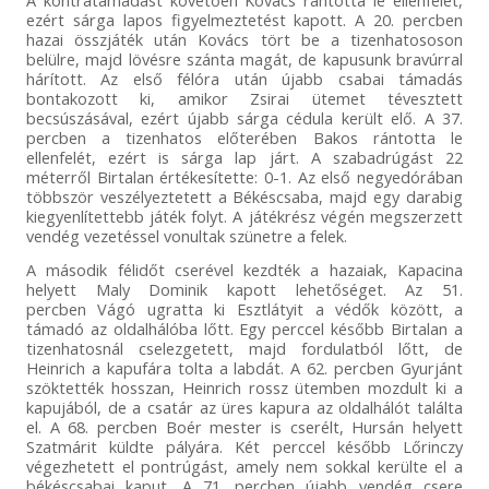
ezért sárga lapos figyelmeztetést kapott. A 20. percben
hazai összjáték után Kovács tört be a tizenhatososon
belülre, majd lövésre szánta magát, de kapusunk bravúrral
hárított. Az első félóra után újabb csabai támadás
bontakozott ki, amikor Zsirai ütemet tévesztett
becsúszásával, ezért újabb sárga cédula került elő. A 37.
percben a tizenhatos előterében Bakos rántotta le
ellenfelét, ezért is sárga lap járt. A szabadrúgást 22
méterről Birtalan értékesítette: 0-1. Az első negyedórában
többször veszélyeztetett a Békéscsaba, majd egy darabig
kiegyenlítettebb játék folyt. A játékrész végén megszerzett
vendég vezetéssel vonultak szünetre a felek.
A második félidőt cserével kezdték a hazaiak, Kapacina
helyett Maly Dominik kapott lehetőséget. Az 51.
percben Vágó ugratta ki Esztlátyit a védők között, a
támadó az oldalhálóba lőtt. Egy perccel később Birtalan a
tizenhatosnál cselezgetett, majd fordulatból lőtt, de
Heinrich a kapufára tolta a labdát. A 62. percben Gyurjánt
szöktették hosszan, Heinrich rossz ütemben mozdult ki a
kapujából, de a csatár az üres kapura az oldalhálót találta
el. A 68. percben Boér mester is cserélt, Hursán helyett
Szatmárit küldte pályára. Két perccel később Lőrinczy
végezhetett el pontrúgást, amely nem sokkal kerülte el a
békéscsabai kaput. A 71. percben újabb vendég csere