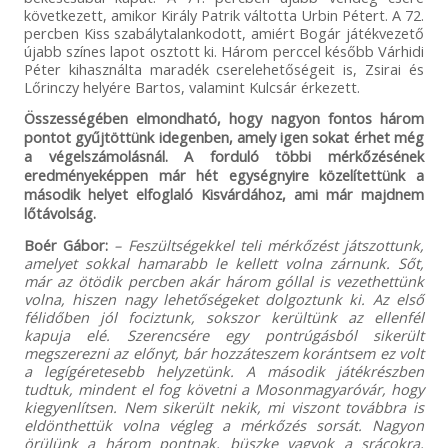
következett, amikor Király Patrik váltotta Urbin Pétert. A 72.
percben Kiss szabálytalankodott, amiért Bogár játékvezető
újabb színes lapot osztott ki. Három perccel később Várhidi
Péter kihasználta maradék cserelehetőségeit is, Zsirai és
Lőrinczy helyére Bartos, valamint Kulcsár érkezett.
Összességében elmondható, hogy nagyon fontos három
pontot gyűjtöttünk idegenben, amely igen sokat érhet még
a végelszámolásnál. A forduló többi mérkőzésének
eredményeképpen már hét egységnyire közelítettünk a
második helyet elfoglaló Kisvárdához, ami már majdnem
lőtávolság.
Boér Gábor:
– Feszültségekkel teli mérkőzést játszottunk,
amelyet sokkal hamarabb le kellett volna zárnunk. Sőt,
már az ötödik percben akár három góllal is vezethettünk
volna, hiszen nagy lehetőségeket dolgoztunk ki. Az első
félidőben jól fociztunk, sokszor kerültünk az ellenfél
kapuja elé. Szerencsére egy pontrúgásból sikerült
megszerezni az előnyt, bár hozzáteszem korántsem ez volt
a legígéretesebb helyzetünk. A második játékrészben
tudtuk, mindent el fog követni a Mosonmagyaróvár, hogy
kiegyenlítsen. Nem sikerült nekik, mi viszont továbbra is
eldönthettük volna végleg a mérkőzés sorsát. Nagyon
örülünk a három pontnak, büszke vagyok a srácokra,