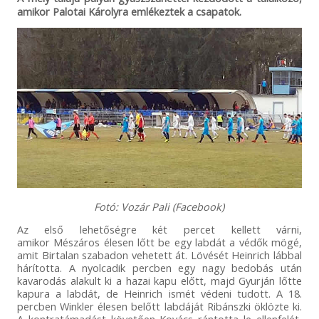
amikor Palotai Károlyra emlékeztek a csapatok.
Fotó: Vozár Pali (Facebook)
Az első lehetőségre két percet kellett várni,
amikor Mészáros élesen lőtt be egy labdát a védők mögé,
amit Birtalan szabadon vehetett át. Lövését Heinrich lábbal
hárította. A nyolcadik percben egy nagy bedobás után
kavarodás alakult ki a hazai kapu előtt, majd Gyurján lőtte
kapura a labdát, de Heinrich ismét védeni tudott. A 18.
percben Winkler élesen belőtt labdáját Ribánszki öklözte ki.
A kontratámadást követően Kovács rántotta le ellenfelét,