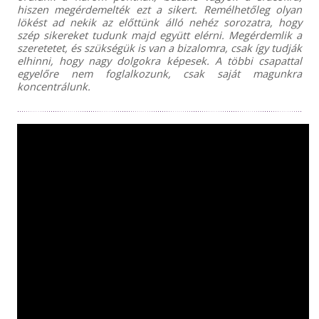
hiszen megérdemelték ezt a sikert. Remélhetőleg olyan
lökést ad nekik az előttünk álló nehéz sorozatra, hogy
szép sikereket tudunk majd együtt elérni. Megérdemlik a
szeretetet, és szükségük is van a bizalomra, csak így tudják
elhinni, hogy nagy dolgokra képesek. A többi csapattal
egyelőre nem foglalkozunk, csak saját magunkra
koncentrálunk.