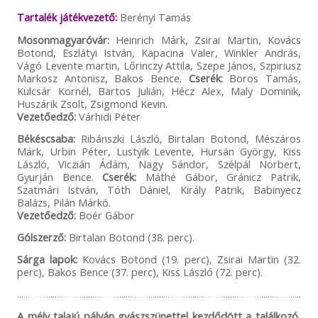
Tartalék játékvezető:
Berényi Tamás
Mosonmagyaróvár:
Heinrich Márk, Zsirai Martin, Kovács
Botond, Eszlátyi István, Kapacina Valer, Winkler András,
Vágó Levente martin, Lőrinczy Attila, Szepe János, Szpiriusz
Markosz Antonisz, Bakos Bence.
Cserék:
Boros Tamás,
Kulcsár Kornél, Bartos Julián, Hécz Alex, Maly Dominik,
Huszárik Zsolt, Zsigmond Kevin.
Vezetőedző:
Várhidi Péter
Békéscsaba:
Ribánszki László, Birtalan Botond, Mészáros
Márk, Urbin Péter, Lustyik Levente, Hursán György, Kiss
László, Viczián Ádám, Nagy Sándor, Szélpál Norbert,
Gyurján Bence.
Cserék:
Máthé Gábor, Gránicz Patrik,
Szatmári István, Tóth Dániel, Király Patrik, Babinyecz
Balázs, Pilán Márkó.
Vezetőedző:
Boér Gábor
Gólszerző:
Birtalan Botond (38. perc).
Sárga lapok:
Kovács Botond (19. perc), Zsirai Martin (32.
perc), Bakos Bence (37. perc), Kiss László (72. perc).
A mély talajú pályán gyászszünettel kezdődött a találkozó,