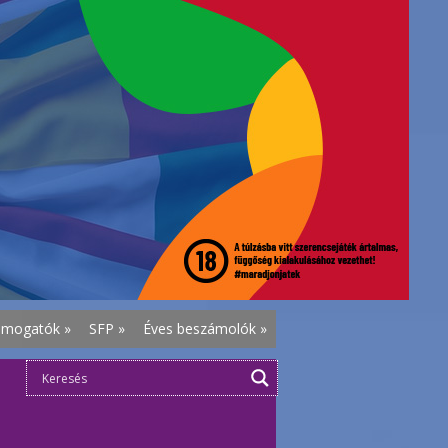
ámogatók
»
SFP
»
Éves beszámolók
»