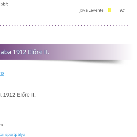
bbít.
Jova Levente
92'
ba 1912 Előre II.
018
1912 Előre II.
ra
ai sportpálya