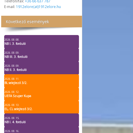
Telefon/fax:
+36 66 637 787
E-mail:
1912elore(at)1912elore.hu
Következő események
2026. 08. 08.
NB I. 3. forduló
2026. 08. 09.
NB III. 3. forduló
2026. 08. 09.
NB II. 3. forduló
2026. 08. 11.
BL selejtező 3/2.
2026. 08. 12.
UEFA Szuper Kupa
2026. 08. 13.
EL, CL selejtező 3/2.
2026. 08. 15.
NB I. 4. forduló
2026. 08. 16.