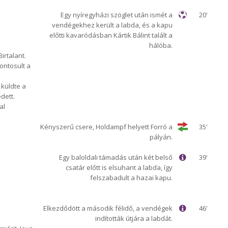
Egy nyíregyházi szöglet után ismét a
20'
vendégekhez került a labda, és a kapu
előtti kavaródásban Kártik Bálint talált a
hálóba.
Birtalant.
ontosult a
 küldte a
dett.
al
Kényszerű csere, Holdampf helyett Forró a
35'
pályán.
Egy baloldali támadás után két belső
39'
csatár előtt is elsuhant a labda, így
felszabadult a hazai kapu.
Elkezdődött a második félidő, a vendégek
46'
indították útjára a labdát.