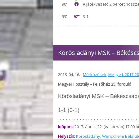
90'
A játékvezető 2 percet hossza
93'
3-1
Körösladányi MSK – Békéscsa
2018. 04. 16.
Mérkőzések
,
Megye I. 2017-2
Megyei I. osztály – Felsőház 25. forduló
Körösladányi MSK – Békéscsaba 
1-1 (0-1)
Időpont:
2017. április 22. (vasárnap) 17:00 ó
Helyszín:
Körösladány, Wenckheim Béla utc