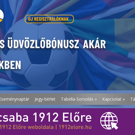
Eseménynaptár
Jegy-bérlet
Tabella-Sorsolás
»
Kapcsolat
»
T