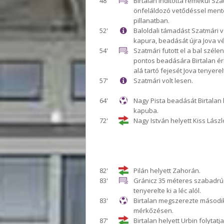
48'
Birtalan indította remekül Sza
önfeláldozó vetődéssel mente
pillanatban.
52'
Baloldali támadást Szatmári v
kapura, beadását újra Jova v
54'
Szatmári futott el a bal szélen
pontos beadására Birtalan érk
alá tartó fejesét Jova tenyerelt
57'
Szatmári volt lesen.
64'
Nagy Pista beadását Birtalan 
kapuba.
72'
Nagy István helyett Kiss Lászl
82'
Pilán helyett Zahorán.
83'
Gránicz 35 méteres szabadrú
tenyerelte ki a léc alól.
83'
Birtalan megszerezte második
mérkőzésen.
87'
Birtalan helyett Urbin folytatja