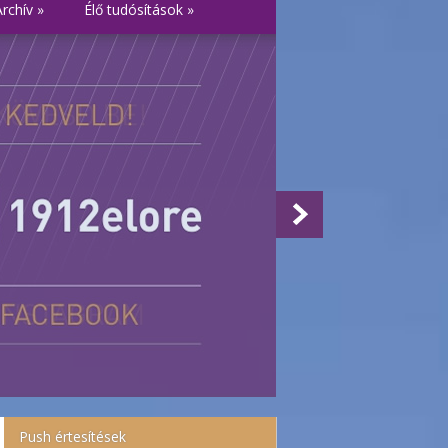
Archív
»
Élő tudósítások
»
Push értesítések