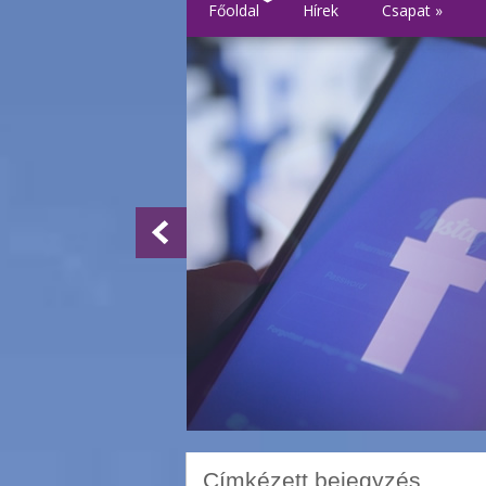
Főoldal
Hírek
Csapat
»
Címkézett bejegyzés