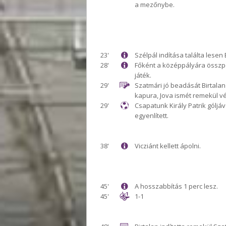
a mezőnybe.
23'
Szélpál indítása találta lesen 
28'
Főként a középpályára összp
játék.
29'
Szatmári jó beadását Birtalan
kapura, Jova ismét remekül vé
29'
Csapatunk Király Patrik góljáv
egyenlített.
38'
Vicziánt kellett ápolni.
45'
A hosszabbítás 1 perc lesz.
45'
1-1