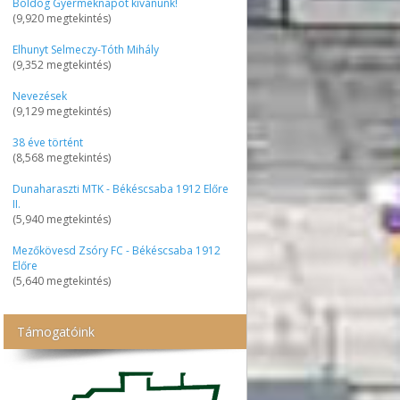
Boldog Gyermeknapot kívánunk!
(9,920 megtekintés)
Elhunyt Selmeczy-Tóth Mihály
(9,352 megtekintés)
Nevezések
(9,129 megtekintés)
38 éve történt
(8,568 megtekintés)
Dunaharaszti MTK - Békéscsaba 1912 Előre
II.
(5,940 megtekintés)
Mezőkövesd Zsóry FC - Békéscsaba 1912
Előre
(5,640 megtekintés)
Támogatóink