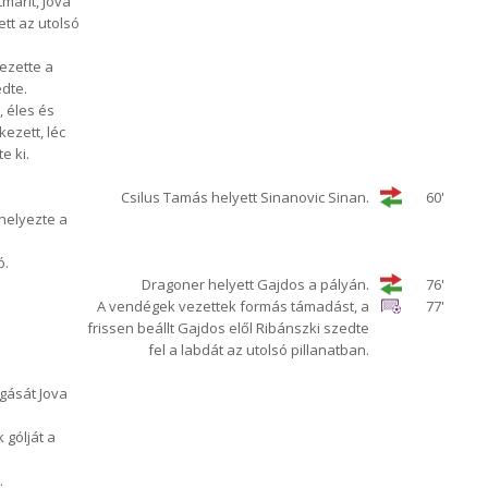
tmárit, Jova
tt az utolsó
ezette a
édte.
, éles és
ezett, léc
e ki.
Csilus Tamás helyett Sinanovic Sinan.
60'
helyezte a
ó.
Dragoner helyett Gajdos a pályán.
76'
A vendégek vezettek formás támadást, a
77'
frissen beállt Gajdos elől Ribánszki szedte
fel a labdát az utolsó pillanatban.
gását Jova
 gólját a
.