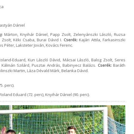
ca
lastyán Dániel
i Márton, Knyihár Dániel, Papp Zsolt, Zelenyánszki László, Ruzsa
 Zsolt, Kéki Csaba, Burai Dávid I.
Cserék:
Kajári Attila, Farkasinszki
os Péter, Laksteter Jován, Kovács Ferenc.
oland-Eduard, Kun László Dávid, Mácsai László, Balog Zsolt, Seres
, Kálmán Szilárd, Pusztai András, Babinyecz Balázs.
Cserék:
Baráth
linszki Martin, Láza Dévald Márk, Belanka Dávid.
5. perc).
oland Eduard (72. perc), Knyihár Dániel (90. perc).