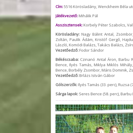
Cím:
5516 Körösladány, Wenckheim Béla ut
Játékvezető:
Mihálik Pál
Asszisztensek:
Korbely Péter Szabolcs, Va
Körösladány:
Nagy Bálint Antal, Zsömbörg
Zoltán, Paulik Ádám, Kristóf Gergő, Hajdu
László, Komódi Balázs, Takács Balázs, Zsír
Vezetőedző:
Fodor Sándor
Békéscsaba:
Czinanó Antal Áron, Barbu R
Bence, Ilyés Tamás, Miklya Miklós Mihály
Bence, Borbély Zsombor, Máris Dominik, Zsi
Vezetőedző:
Brlázs István Gábor
Gólszerzők:
Ilyés Tamás (33. perc), Ruzsa (7
Sárga lapok:
Seres Bence (58. perc), Barbu R