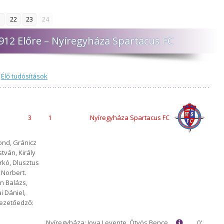
1
22
23
24
912 Előre – Nyíregyháza Spartacus FC
,
Élő tudósítások
3
1
Nyíregyháza Spartacus FC
tond, Gránicz
stván, Király
rkó, Dlusztus
 Norbert.
n Balázs,
i Dániel,
Vezetőedző:
Nyíregyháza: Jova Levente, Ötvös Bence,
0'