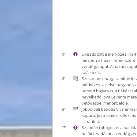
0'
Elkezdődött a mérkőzés, lila-
mezben a hazai, fehér szere
vendégcsapat. A hazai csapat
találkozót.
6'
Szokatlanul nagy iramban ke
mérkőzés, az első nagy helyze
Botond hagyta ki, a Békéscs
nevelkedő Jova Levente mer
vetődéssel mentett előle.
8'
Jobboldali beadás Viczián lesr
kapura, Jova remek reflex moz
is hárított.
17'
Szatmári robogott el a balold
belőtt beadását a vendég véd