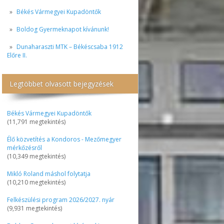
Békés Vármegyei Kupadöntők
Boldog Gyermeknapot kívánunk!
Dunaharaszti MTK – Békéscsaba 1912
Előre II.
Legtöbbet olvasott bejegyzések
Békés Vármegyei Kupadöntők
(11,791 megtekintés)
Élő közvetítés a Kondoros - Mezőmegyer
mérkőzésről
(10,349 megtekintés)
Mikló Roland máshol folytatja
(10,210 megtekintés)
Felkészülési program 2026/2027. nyár
(9,931 megtekintés)