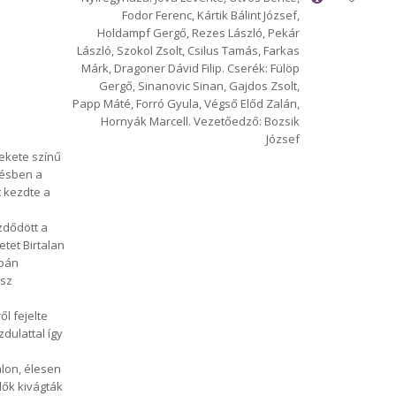
Fodor Ferenc, Kártik Bálint József,
Holdampf Gergő, Rezes László, Pekár
László, Szokol Zsolt, Csilus Tamás, Farkas
Márk, Dragoner Dávid Filip. Cserék: Fülöp
Gergő, Sinanovic Sinan, Gajdos Zsolt,
Papp Máté, Forró Gyula, Végső Előd Zalán,
Hornyák Marcell. Vezetőedző: Bozsik
József
fekete színű
lésben a
 kezdte a
zdődött a
tet Birtalan
abán
ész
ől fejelte
dulattal így
alon, élesen
ők kivágták