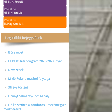
NB III. 4. forduló
2026. 08. 16.
NB II. 4. forduló
2026. 08. 18.
BL Play-Offs 1/1.
Legutóbbi bejegyzések
Előre most
Felkészülési program 2026/2027. nyár
Nevezések
Mikló Roland máshol folytatja
38 éve történt
Elhunyt Selmeczy-Tóth Mihály
Élő közvetítés a Kondoros – Mezőmegyer
mérkőzésről