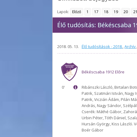
Lapok:
Előző
1
17
18
19
20
2
Élő tudósítás: Békéscsaba 1
2018. 05. 13.
Élő tudósítások - 2018.
,
Archív
Békéscsaba 1912 Előre
0'
Ribánszki László, Birtalan Bo
Patrik, Szatmári István, Nagy I
Patrik, Viczián Ádám, Pilán Má
András, Nagy Sándor, Szélpál
Cserék: Máthé Gábor, Zahorá
Urbin Péter, Tóth Dániel, Szala
Hursán György, Kiss László. 
Boér Gábor