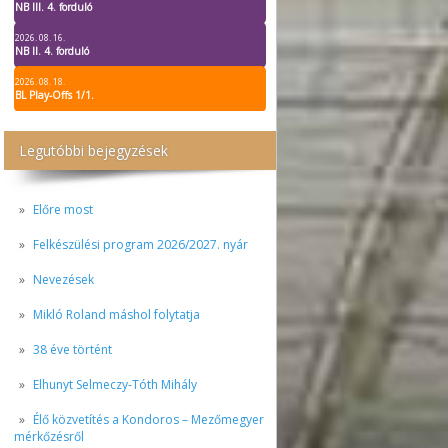
NB III. 4. forduló
2026. 08. 16.
NB II. 4. forduló
2026. 08. 18.
BL Play-Offs 1/1.
Legutóbbi bejegyzések
Előre most
Felkészülési program 2026/2027. nyár
Nevezések
Mikló Roland máshol folytatja
38 éve történt
Elhunyt Selmeczy-Tóth Mihály
Élő közvetítés a Kondoros – Mezőmegyer
mérkőzésről