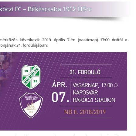
óczi FC – Békéscsaba 1912 Előre
rkőzés következik 2019. április 7-én (vasárnap) 17:00 órától a
zonjának 31. fordulójában.