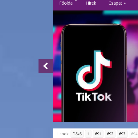
Főoldal
Hírek
Csapat
»
Lapok:
Előző
1
691
692
693
694