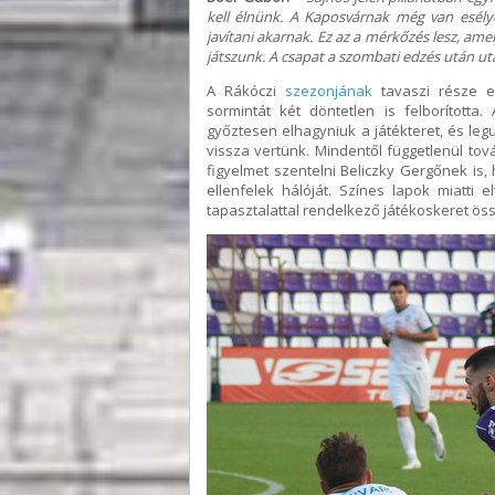
kell élnünk. A Kaposvárnak még van esélye
javítani akarnak. Ez az a mérkőzés lesz, a
játszunk. A csapat a szombati edzés után uta
A Rákóczi
szezonjának
tavaszi része e
sormintát két döntetlen is felborított
győztesen elhagyniuk a játékteret, és leg
vissza vertünk. Mindentől függetlenül to
figyelmet szentelni Beliczky Gergőnek is
ellenfelek hálóját. Színes lapok miatti e
tapasztalattal rendelkező játékoskeret ös