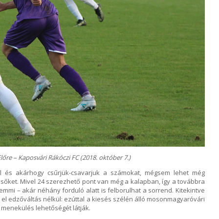
őre – Kaposvári Rákóczi FC (2018. október 7.)
ől és akárhogy csűrjük-csavarjuk a számokat, mégsem lehet még
iesőket. Mivel 24 szerezhető pont van még a kalapban, így a továbbra
mmi – akár néhány forduló alatt is felborulhat a sorrend. Kitekintve
 el edzőváltás nélkül: ezúttal a kiesés szélén álló mosonmagyaróvári
a menekülés lehetőségét látják.