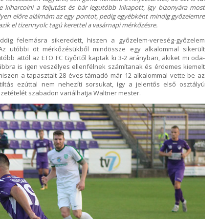
 kiharcolni a feljutást és bár legutóbb kikapott, így bizonyára most
melyen előre aláírnám az egy pontot, pedig egyébként mindig győzelemre
zik el tizennyolc tagú kerettel a vasárnapi mérkőzésre.
ddig felemásra sikeredett, hiszen a győzelem-vereség-győzelem
a. Az utóbbi öt mérkőzésükből mindössze egy alkalommal sikerült
utóbb attól az ETO FC Győrtől kaptak ki 3-2 arányban, akiket mi oda-
vábbra is igen veszélyes ellenfélnek számítanak és érdemes kiemelt
, hiszen a tapasztalt 28 éves támadó már 12 alkalommal vette be az
ltiltás ezúttal nem nehezíti sorsukat, így a jelentős első osztályú
szetételét szabadon variálhatja Waltner mester.