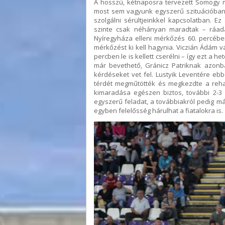
A hosszú, kétnaposra tervezett Somogy 
most sem vagyunk egyszerű szituációban.
szolgálni sérültjeinkkel kapcsolatban. 
szinte csak néhányan maradtak – ráadásu
Nyíregyháza elleni mérkőzés 60. percében
mérkőzést ki kell hagynia. Viczián Ádám 
percben le is kellett cserélni – így ezt a h
már bevethető, Gránicz Patriknak azonba
kérdéseket vet fel. Lustyik Leventére e
térdét megműtötték és megkezdte a rehab
kimaradása egészen biztos, további 2-3
egyszerű feladat, a továbbiakról pedig már
egyben felelősség hárulhat a fiatalokra is.