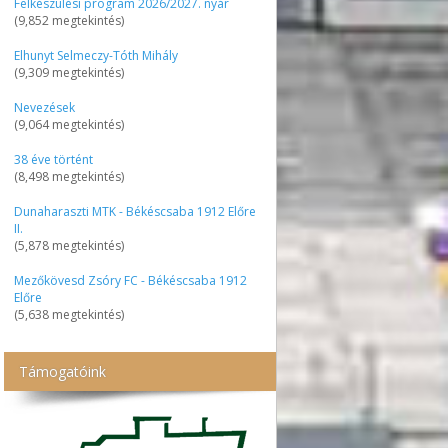
Felkészülési program 2026/2027. nyár
(9,852 megtekintés)
Elhunyt Selmeczy-Tóth Mihály
(9,309 megtekintés)
Nevezések
(9,064 megtekintés)
38 éve történt
(8,498 megtekintés)
Dunaharaszti MTK - Békéscsaba 1912 Előre
II.
(5,878 megtekintés)
Mezőkövesd Zsóry FC - Békéscsaba 1912
Előre
(5,638 megtekintés)
Támogatóink