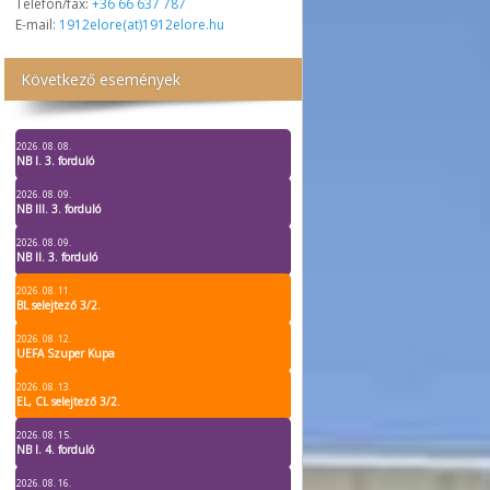
Telefon/fax:
+36 66 637 787
E-mail:
1912elore(at)1912elore.hu
Következő események
2026. 08. 08.
NB I. 3. forduló
2026. 08. 09.
NB III. 3. forduló
2026. 08. 09.
NB II. 3. forduló
2026. 08. 11.
BL selejtező 3/2.
2026. 08. 12.
UEFA Szuper Kupa
2026. 08. 13.
EL, CL selejtező 3/2.
2026. 08. 15.
NB I. 4. forduló
2026. 08. 16.