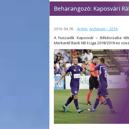
Beharangozó: Kaposvári Rák
2019. 04. 05.
Archív
,
Archívum – 2019.
A huszadik Kaposvár – Békéscsaba tétmé
Merkantil Bank NB II Liga 2018/2019-es sze