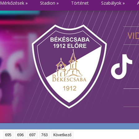
Mérkőzések
»
Stadion
»
Történet
Szabályok
»
695
696
697
763
Következő