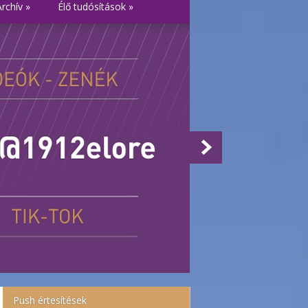
Archív
»
Élő tudósítások
»
Push értesítések