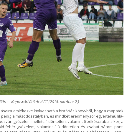
őre – Kaposvári Rákóczi FC (2018. október 7.)
ásaira emlékezve kiolvasható a históriás könyvből, hogy a csapatok
er pedig a másodosztályban, és mindkét eredménysor egyértelmű lila-
posvári győzelem mellett, 4 döntetlen, valamint 6 békéscsabai siker, a
d-fehér győzelem, valamint 3-3 döntetlen és csabai három pont.