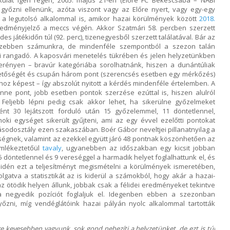
ulat igen régen, 2005. május 21-én (Előre FC Békéscsaba – NABI
a győzni ellenünk, azóta viszont vagy az Előre nyert, vagy egy-egy
z a legutolsó alkalommal is, amikor hazai körülmények között
2018.
redményjelző a meccs végén. Akkor Szatmári 58. percben szerzett
ndes játékidőn túl (92. perc), tizenegyesből szerzett találatával. Bár az
 szebben számunkra, de mindenféle szempontból a szezon talán
zi rangadó. A kaposvári menetelés tükrében és jelen helyzetünkben
zerényen – bravúr kategóriába sorolhatnánk, hiszen a dunántúliak
ehetőségét és csupán három pont (szerencsés esetben egy mérkőzés)
z képest – így abszolút nyitott a kérdés mindenféle értelemben. A
ne pont, jobb esetben pontok szerzése ezúttal is, hiszen alulról
Feljebb lépni pedig csak akkor lehet, ha sikerülne győzelmeket
nt 30 lejátszott forduló után 15 győzelemmel, 11 döntetlennel,
ki egységet sikerült gyűjteni, ami az egy évvel ezelőtti pontokat
ásodosztály ezen szakaszában. Boér Gábor neveltjei pillanatnyilag a
ségnek, valamint az ezekkel együtt járó 48 pontnak köszönhetően az
 Emlékeztetőül
tavaly
, ugyanebben az időszakban egy kicsit jobban
 6 döntetlennel és 9 vereséggel a harmadik helyet foglalhattunk el, és
z idén ezt a teljesítményt megismételni a körülmények ismeretében,
gatva a statisztikát az is kiderül a számokból, hogy akár a hazai-
z ötödik helyen állunk, jobbak csak a félidei eredményeket tekintve
 negyedik pozíciót foglaljuk el. Idegenben ebben a szezonban
zni, míg vendéglátóink hazai pályán nyolc alkalommal tartották
re kevesebben vagyunk, sok gond nehezíti a helyzetünket, de ezt is túl