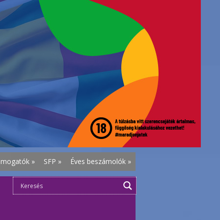
ámogatók
»
SFP
»
Éves beszámolók
»