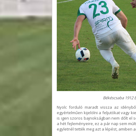
Békéscsaba 1912 El
Nyolc forduló maradt vissza az idényb
egyértelműen kijelölni a feljutókat vagy k
is igen szoros bajnokságban nem dőlt el se
a hét fejleményeire, ez a pár nap sem múlt
egyletnél tették meg azt a lépést, amiben 