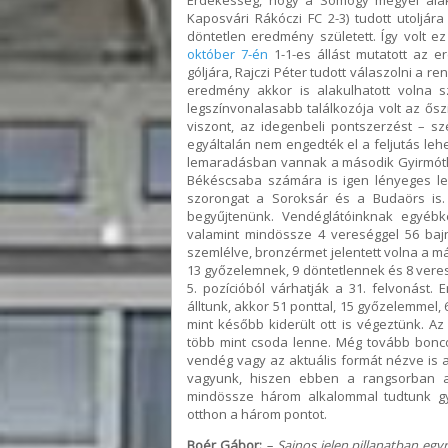
Érdekesség, hogy a Somogy megyei alak
Kaposvári Rákóczi FC 2-3) tudott utoljár
döntetlen eredmény született. Így volt e
október 7-én
1-1-es állást mutatott az e
góljára, Rajczi Péter tudott válaszolni a re
eredmény akkor is alakulhatott volna
legszínvonalasabb találkozója volt az ős
viszont, az idegenbeli pontszerzést – s
egyáltalán nem engedték el a feljutás l
lemaradásban vannak a második Gyirmótho
Békéscsaba számára is igen lényeges len
szorongat a Soroksár és a Budaörs is. 
begyűjtenünk. Vendéglátóinknak egyébké
valamint mindössze 4 vereséggel 56 bajno
szemlélve, bronzérmet jelentett volna a m
13 győzelemnek, 9 döntetlennek és 8 vere
5. pozícióból várhatják a 31. felvonást.
álltunk, akkor 51 ponttal, 15 győzelemmel,
mint később kiderült ott is végeztünk. A
több mint csoda lenne. Még tovább boncol
vendég vagy az aktuális formát nézve is a
vagyunk, hiszen ebben a rangsorban a
mindössze három alkalommal tudtunk győ
otthon a három pontot.
Boér Gábor:
– Sajnos jelen pillanatban egy