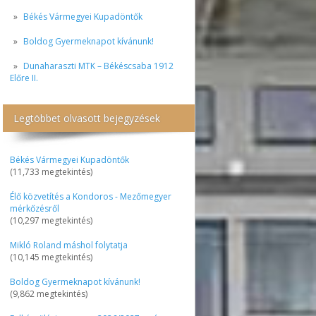
Békés Vármegyei Kupadöntők
Boldog Gyermeknapot kívánunk!
Dunaharaszti MTK – Békéscsaba 1912
Előre II.
Legtöbbet olvasott bejegyzések
Békés Vármegyei Kupadöntők
(11,733 megtekintés)
Élő közvetítés a Kondoros - Mezőmegyer
mérkőzésről
(10,297 megtekintés)
Mikló Roland máshol folytatja
(10,145 megtekintés)
Boldog Gyermeknapot kívánunk!
(9,862 megtekintés)