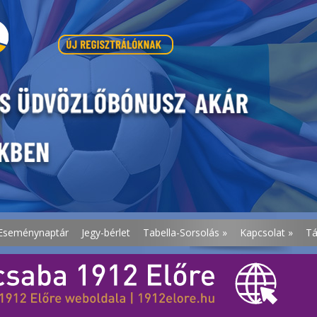
Eseménynaptár
Jegy-bérlet
Tabella-Sorsolás
»
Kapcsolat
»
T