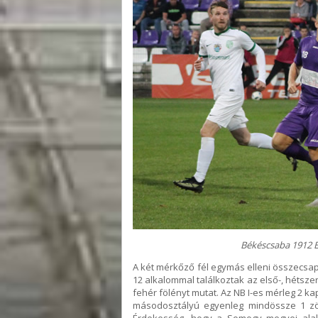
Békéscsaba 1912 El
A két mérkőző fél egymás elleni összecsap
12 alkalommal találkoztak az első-, hétsz
fehér fölényt mutat. Az NB I-es mérleg 2 ka
másodosztályú egyenleg mindössze 1 zöl