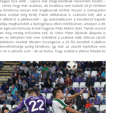
megyei túra előtt – sajnos már megszokottnak nevezhető módon –
 Lehet, hogy már unalmas, de továbbra sem tudunk túl jó hírekkel
Ez a tendencia lassan már tragikusnak tűnhet, hiszen a cserepadon
l ezúttal még Király Patrik eltiltásával is számolni kell, akit a
 állított ki a játékvezető – így automatikusan a következő bajnoki
vádlija meghúzódott a Nyíregyháza elleni mérkőzésen, amelyen a 69.
etet egészen biztosan ki kell hagynia. Pilán Márkó, Ilyés Tamás viszont
n még mindig erősödnie kell, és Urbin Péter lábának állapota is
bben az idényben már nem számíthat a szakmai stáb, Mácsai László
ilitációs munkát. Minden összegezve a 26 fős keretből 4 játékos
 bevethetősége pedig kérdéses, így már az utazók kijelölése sem
 ne is ejtsünk szót – de az biztos, hogy ezúttal is jókora feladat és