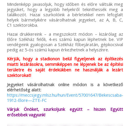
Mindenképp javasoljuk, hogy időben és előre váltsák meg
jegyüket, hogy a legjobb helyekről tekinthessék meg a
találkozót. Hazai szurkolóink a bérletekkel nem lefoglalt
helyek bármelyikére vásárolhatnak jegyeket, az A, B, C,
C1 szektorokba.
Hazai drukkereink – a megszokott módon – kizárólag az
Előre Székház felőli, 4-es számú kapun léphetnek be. VIP
vendégeink gyalogosan a Székház főbejáratán, gépkocsival
pedig az 5-ös számú kapun érkezhetnek a helyszínre.
Kérjük, hogy a stadionon belül figyeljenek az építkezés
miatti lezárásokra, semmiképpen ne lépjenek be az építési
területre és saját érdekükben ne használják a lezárt
szektorokat!
Jegyeket vásárolhatnak online módon is a következő
elérhetőség alatt:
https://meccsjegy.mlsz.hu/hun/Event/57001647/Bekescsaba-
1912-Elore—ZTE-FC
Várjuk Önöket, szurkoljunk együtt – hiszen Együtt
erősebbek vagyunk!