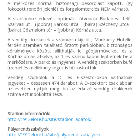
A mérkőzés normál biztonsági besorolást kapott, így
fokozott rendőri jelenlét és forgalomterelés NEM várható.
A stadionhoz érkezés optimális útvonala Budapest felől:
Szarvasi út – (jobbra) Baross utca – (balra) Széchenyi utca –
(balra) Gőzmalom tér – (jobbra) Kórház utca.
A vendég drukkerek a számukra kijelölt, Munkácsy Hotellel
ferdén szemben található őrzött parkolóban, biztonságos
körülmények között állíthatják le gépjárműveiket és a
Kórház utcán átkelve, az 1-es számú kapun léphetnek be a
mérkőzésre. A parkolás ingyenes. A vendég szektorban büfé
üzemel és mellékhelyiségek is biztosítottak.
Vendég szurkolók a D- és E-szektorokba válthatnak
jegyeket – összesen 474 darabot. A D-szektort csak abban
az esetben nyitjuk meg, ha az érkező vendég drukkerek
száma ezt indokolttá teszi.
Stadion információk:
http://1912elore.hu/site/stadion-adatok/
Pályarendszabályok:
http://1912elore.hu/site/palyarendszabalyok/