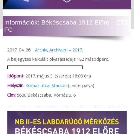
Információk: Békéscsaba 1912 Előre – ZTE
FC
2017. 04. 26.
Archív
,
Archívum – 2017.
A bejegyzés kalkulált olvasási ideje 182 másodperc.
Időpont:
2017. május 3. (szerda) 18:00 óra
Helyszín:
Kórház utcai Stadion
(centerpálya)
Cím:
5600 Békéscsaba, Kórház u. 6.