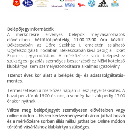
Belépőjegy információk:
A mérkőzésre érvényes belépők megvásárolhatók
elővételben,
hétfőtől-péntekig 11:00-13:00 óra között
,
Békéscsabán az Előre Székház I. emeletén található
Ügyfélszolgálati Irodában, Békéscsabán kívül pedig a Ticket
Express jegyirodákban. A mérkőzésre való belépéshez
szükséges igazolás személyes beszerzéséhez
NEM
kötelező
klubkártya, sem személyazonosításra alkalmas igazolvány.
Tizenöt éves kor alatt a belépés díj- és adatszolgáltatás-
mentes.
Természetesen a mérkőzés napján is lesz jegyértékesítés. A
hazai pénztárak 16:00 órakor, a vendég kasszák pedig 17:00
órakor nyitnak.
Váltsa meg belépőjegyét személyesen elővételben vagy
online módon – hiszen kedvezményesebb áron juthat hozzá
és a mérkőzésre sorban állás nélkül juthat be! Online módon
történő vásárláshoz klubkártya szükséges.