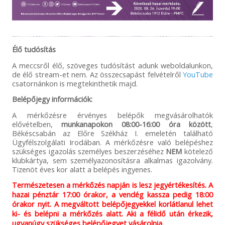
Élő tudósítás
A meccsről élő, szöveges tudósítást adunk weboldalunkon,
de élő stream-et nem. Az összecsapást felvételről
YouTube
csatornánkon is megtekinthetik majd.
Belépőjegy információk:
A mérkőzésre érvényes belépők megvásárolhatók
elővételben,
munkanapokon
08:00-16:00 óra között
,
Békéscsabán az Előre Székház I. emeletén található
Ügyfélszolgálati Irodában. A mérkőzésre való belépéshez
szükséges igazolás személyes beszerzéséhez
NEM
kötelező
klubkártya, sem személyazonosításra alkalmas igazolvány.
Tizenöt éves kor alatt a belépés ingyenes.
Természetesen a mérkőzés napján is lesz jegyértékesítés. A
hazai pénztár 17:00 órakor, a vendég kassza pedig 18:00
órakor nyit. A megváltott belépőjegyekkel korlátlanul lehet
ki- és belépni a mérkőzés alatt. Aki a félidő után érkezik,
ugyanúgy szükséges belépőjegyet vásárolnia.