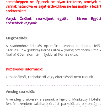
semmiképpen ne lépjenek be olyan területre, amelyek el
vannak határolva és saját érdekükben ne használják a lezárt
szektorokat!
Várjuk Önöket, szurkoljunk együtt – hiszen Együtt
erősebbek vagyunk!
Megközelítés:
A stadionhoz érkezés optimális útvonala Budapest felől:
Szarvasi út – (jobbra) Baross utca – (balra) Széchenyi utca –
(balra) Gőzmalom tér – (jobbra) Kórház utca.
Közlekedési információ:
Útakadályról, torlódásról vagy elterelésről nem tudunk.
Vendég szurkolók:
A vendég drukkerek a számukra kijelölt, Munkácsy Hotellel
ferdén szemben található őrzött parkolóban, biztonságos