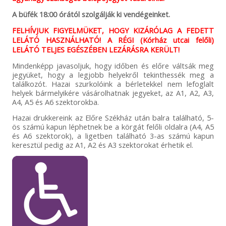
A büfék 18:00 órától szolgálják ki vendégeinket.
FELHÍVJUK FIGYELMÜKET, HOGY KIZÁRÓLAG A FEDETT
LELÁTÓ HASZNÁLHATÓ! A RÉGI (Kórház utcai felőli)
LELÁTÓ TELJES EGÉSZÉBEN LEZÁRÁSRA KERÜLT!
Mindenképp javasoljuk, hogy időben és előre váltsák meg
jegyüket, hogy a legjobb helyekről tekinthessék meg a
találkozót. Hazai szurkolóink a bérletekkel nem lefoglalt
helyek bármelyikére vásárolhatnak jegyeket, az A1, A2, A3,
A4, A5 és A6 szektorokba.
Hazai drukkereink az Előre Székház után balra található, 5-
ös számú kapun léphetnek be a körgát felőli oldalra (A4, A5
és A6 szektorok), a ligetben található 3-as számú kapun
keresztül pedig az A1, A2 és A3 szektorokat érhetik el.