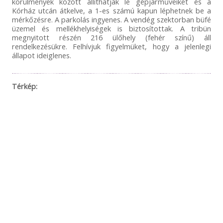
körülmények között állíthatják le gépjárműveiket és a
Kórház utcán átkelve, a 1-es számú kapun léphetnek be a
mérkőzésre. A parkolás ingyenes. A vendég szektorban büfé
üzemel és mellékhelyiségek is biztosítottak. A tribün
megnyitott részén 216 ülőhely (fehér színű) áll
rendelkezésükre. Felhívjuk figyelmüket, hogy a jelenlegi
állapot ideiglenes.
Térkép: