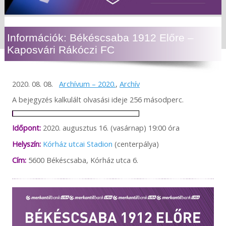
Információk: Békéscsaba 1912 Előre –
Kaposvári Rákóczi FC
2020. 08. 08.
Archívum – 2020.
,
Archív
A bejegyzés kalkulált olvasási ideje 256 másodperc.
Időpont:
2020. augusztus 16. (vasárnap) 19:00 óra
Helyszín:
Kórház utcai Stadion
(centerpálya)
Cím:
5600 Békéscsaba, Kórház utca 6.