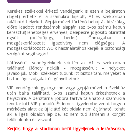
Kerekes székekkel érkező vendégeink is ezen a bejáraton
(Liget) érhetik el a számukra kijelölt, A1-es szektorban
található helyeket. Gépjárművel történő behajtás kizárólag
előre leadott rendszámok alapján (az 5-ös számú kapun
keresztül) lehetséges érvényes, belépésre jogosító okirattal
együtt (belépőjegy, bérlet). Önmagában a
mozgáskorlátozott igazolvány nem elégséges. A
mozgáskorlátozott WC-k használatához kérjék a biztonsági
szolgálat segítségét!
Látássérült vendégeinknek szintén az A1-es szektorban
található ülőhely nélküli – mozgássérült – helyeket
javasoljuk. Mobil székeket tudunk itt biztosítani, melyeket a
biztonsági szolgálattól igényelhetnek.
VIP vendégeink gyalogosan vagy gépjárművel a Székház
után balra található, 5-ös számú kapun érkezhetnek a
helyszínre. A pénztárnál jobbra tartva található a számukra
fenntartott VIP parkoló. Érdemes figyelembe venni, hogy a
mérkőzés alatt az új lelátó két oldala nem átjárható, tehát
aki a ligeti oldalon lép be, az nem tud átmenni a körgát
felőli oldalra és viszont.
Kérjük, hogy a stadionon belül figyeljenek a lezárásokra,