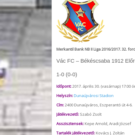
Merkantil Bank NB II Liga 2016/2017. 32. for
Vác FC – Békéscsaba 1912 Előr
1-0 (0-0)
Időpont:
2017. április 30. (vasárnap) 17:00 ó
Helyszín:
Dunaújvárosi Stadion
Cím:
2400 Dunaújváros, Eszperantó út 4-6.
Játékvezető:
Szabó Zsolt
Asszisztensek:
Kepe Arnold, Aradi József
Tartalék játékvezető:
Kovács J. Zoltán