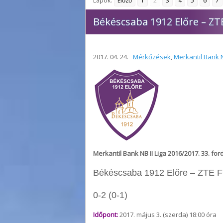
Lapok:
Előző
1
2
3
4
5
6
7
Békéscsaba 1912 Előre – ZT
2017. 04. 24.
Mérkőzések
,
Merkantil Bank N
Merkantil Bank NB II Liga 2016/2017. 33. for
Békéscsaba 1912 Előre – ZTE 
0-2 (0-1)
Időpont:
2017. május 3. (szerda) 18:00 óra