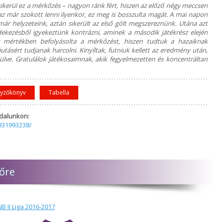
sikerül ez a mérkőzés – nagyon ránk fért, hiszen az előző négy meccsen
z már szokott lenni ilyenkor, ez meg is bosszulta magát. A mai napon
k már helyzeteink, aztán sikerült az első gólt megszereznünk. Utána azt
édekezésből igyekeztünk kontrázni, aminek a második játékrész elején
s mértékben befolyásolta a mérkőzést, hiszen tudtuk a hazaiknak
tásért tudjanak harcolni. Kinyíltak, futniuk kellett az eredmény után,
szülve. Gratulálok játékosaimnak, akik fegyelmezetten és koncentráltan
gyzőkönyv
Tabella
dalunkon:
931993238/
lőre
B II Liga 2016-2017