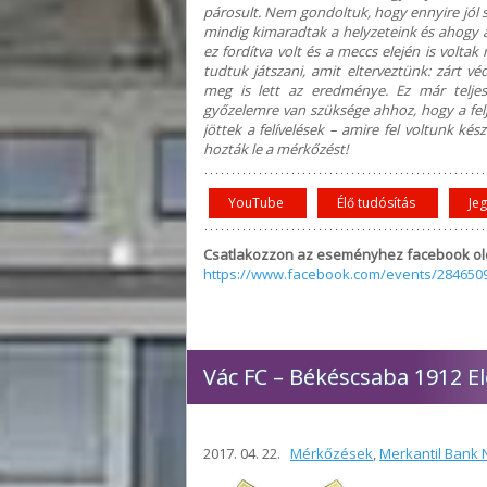
párosult. Nem gondoltuk, hogy ennyire jól 
mindig kimaradtak a helyzeteink és ahogy a
ez fordítva volt és a meccs elején is volta
tudtuk játszani, amit elterveztünk: zárt v
meg is lett az eredménye. Ez már telje
győzelemre van szüksége ahhoz, hogy a felju
jöttek a felívelések – amire fel voltunk ké
hozták le a mérkőzést!
YouTube
Élő tudósítás
Je
Csatlakozzon az eseményhez facebook ol
https://www.facebook.com/events/284650
Vác FC – Békéscsaba 1912 E
2017. 04. 22.
Mérkőzések
,
Merkantil Bank N