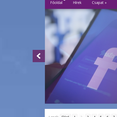
Főoldal
Hírek
Csapat
»