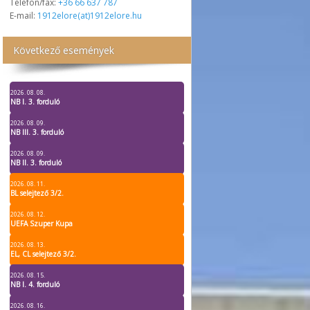
Telefon/fax:
+36 66 637 787
E-mail:
1912elore(at)1912elore.hu
Következő események
2026. 08. 08.
NB I. 3. forduló
2026. 08. 09.
NB III. 3. forduló
2026. 08. 09.
NB II. 3. forduló
2026. 08. 11.
BL selejtező 3/2.
2026. 08. 12.
UEFA Szuper Kupa
2026. 08. 13.
EL, CL selejtező 3/2.
2026. 08. 15.
NB I. 4. forduló
2026. 08. 16.