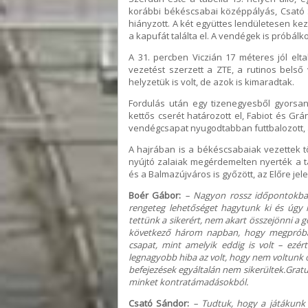
korábbi békéscsabai középpályás, Csató S
hiányzott. A két együttes lendületesen kez
a kapufát találta el. A vendégek is próbál
A 31. percben Viczián 17 méteres jól elta
vezetést szerzett a ZTE, a rutinos belső 
helyzetük is volt, de azok is kimaradtak.
Fordulás után egy tizenegyesből gyorsa
kettős cserét határozott el, Fabiot és Grá
vendégcsapat nyugodtabban futtbalozott, a 
A hajrában is a békéscsabaiak vezettek t
nyújtó zalaiak megérdemelten nyerték a ta
és a Balmazújváros is győzött, az Előre jele
Boér Gábor:
– Nagyon rossz időpontokban
rengeteg lehetőséget hagytunk ki és úgy l
tettünk a sikerért, nem akart összejönni a
következő három napban, hogy megpróbálju
csapat, mint amelyik eddig is volt – ezér
legnagyobb hiba az volt, hogy nem voltunk ol
befejezések egyáltalán nem sikerültek.Grat
minket kontratámadásokból.
Csató Sándor:
– Tudtuk, hogy a játákunk 