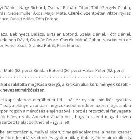
 Dániel, Nagy Richárd, Zsolnai Richárd Tibor, Tóth Gergely Csaba,
rás, Niedermüller Ákos, Major Máté.
Cserék:
Szentpéteri Viktor, Nyilas
nce, Balajti Ádám, Tóth Ferenc.
ázs, Babinyecz Balázs, Birtalan Botond, Szalai Dániel, Tóth Dániel,
, Kelemen Dávid, Gyurján Bence.
Cserék:
Máthé Gábor, Nascimento de
er, Fehér Zsolt, Gránicz Patrik, Pilán Márkó..
Máté (82. perc), Birtalan Botond (86. perc), Halasi Péter (92. perc).
kat szakította meg Rása Gergő, a kritikán aluli körülmények között –
k nevezett mérkőzésen.
el kapcsolatban merülhetett fel – bár ez nyilván mindkét együttes
ai” pálya előnye azonban megszokásból eredően azért mégiscsak a
spori rögtön a mérkőzés elején szóvá is tett és retorzióval fenyegette
dők hiánya volt. Aposztrofálható volt, hogy a szedd magad elven
zett találat döntheti el – így is lett.
ellett tornáznia, mellyel sikerült megakadályoznia a hazai csapat
án ébredezni látszottunk és gyakorlatilag többségében birtokoltuk is