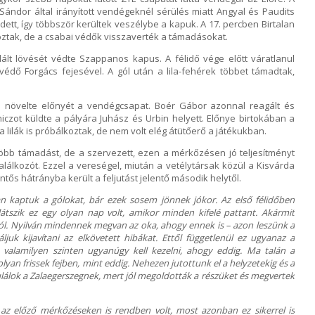
ándor által irányított vendégeknél sérülés miatt Angyal és Paudits
dett, így többször kerültek veszélybe a kapuk. A 17. percben Birtalan
koztak, de a csabai védők visszaverték a támadásokat.
lált lövését védte Szappanos kapus. A félidő vége előtt váratlanul
védő Forgács fejesével. A gól után a lila-fehérek többet támadtak,
n növelte előnyét a vendégcsapat. Boér Gábor azonnal reagált és
niczot küldte a pályára Juhász és Urbin helyett. Előnye birtokában a
lilák is próbálkoztak, de nem volt elég átütőerő a játékukban.
öbb támadást, de a szervezett, ezen a mérkőzésen jó teljesítményt
lálkozót. Ezzel a vereségel, miután a vetélytársak közül a Kisvárda
ntős hátrányba került a feljutást jelentő második helytől.
 kaptuk a gólokat, bár ezek sosem jönnek jókor. Az első félidőben
átszik ez egy olyan nap volt, amikor minden kifelé pattant. Akármit
 gól. Nyilván mindennek megvan az oka, ahogy ennek is – azon leszünk a
k kijavítani az elkövetett hibákat. Ettől függetlenül ez ugyanaz a
t valamilyen szinten ugyanúgy kell kezelni, ahogy eddig. Ma talán a
yan frissek fejben, mint eddig. Nehezen jutottunk el a helyzetekig és a
ulálok a Zalaegerszegnek, mert jól megoldották a részüket és megvertek
az előző mérkőzéseken is rendben volt, most azonban ez sikerrel is