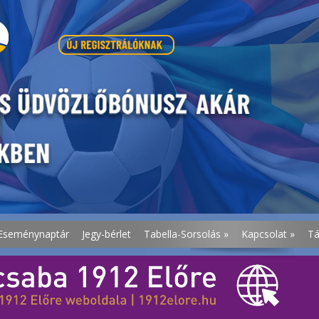
Eseménynaptár
Jegy-bérlet
Tabella-Sorsolás
»
Kapcsolat
»
T