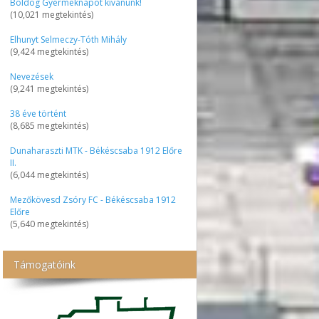
Boldog Gyermeknapot kívánunk!
(10,021 megtekintés)
Elhunyt Selmeczy-Tóth Mihály
(9,424 megtekintés)
Nevezések
(9,241 megtekintés)
38 éve történt
(8,685 megtekintés)
Dunaharaszti MTK - Békéscsaba 1912 Előre
II.
(6,044 megtekintés)
Mezőkövesd Zsóry FC - Békéscsaba 1912
Előre
(5,640 megtekintés)
Támogatóink