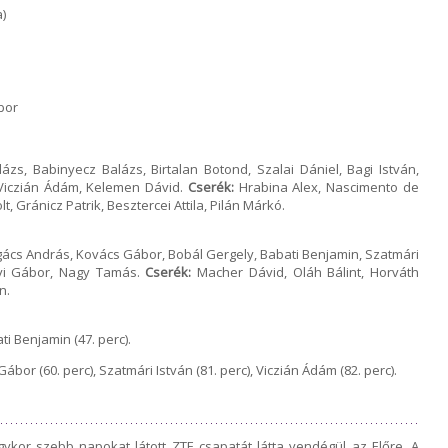
)
bor
ázs, Babinyecz Balázs, Birtalan Botond, Szalai Dániel, Bagi István,
 Viczián Ádám, Kelemen Dávid.
Cserék:
Hrabina Alex, Nascimento de
lt, Gránicz Patrik, Besztercei Attila, Pilán Márkó.
ács András, Kovács Gábor, Bobál Gergely, Babati Benjamin, Szatmári
ényi Gábor, Nagy Tamás.
Cserék:
Macher Dávid, Oláh Bálint, Horváth
n.
ti Benjamin (47. perc).
ábor (60. perc), Szatmári István (81. perc), Viczián Ádám (82. perc).
gykor szebb napokat látott ZTE csapatát látta vendégül az Előre. A