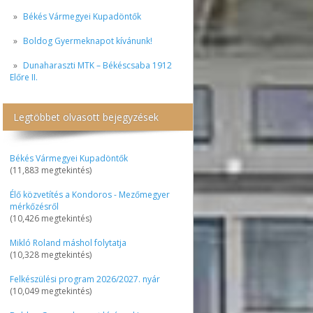
Békés Vármegyei Kupadöntők
Boldog Gyermeknapot kívánunk!
Dunaharaszti MTK – Békéscsaba 1912
Előre II.
Legtöbbet olvasott bejegyzések
Békés Vármegyei Kupadöntők
(11,883 megtekintés)
Élő közvetítés a Kondoros - Mezőmegyer
mérkőzésről
(10,426 megtekintés)
Mikló Roland máshol folytatja
(10,328 megtekintés)
Felkészülési program 2026/2027. nyár
(10,049 megtekintés)