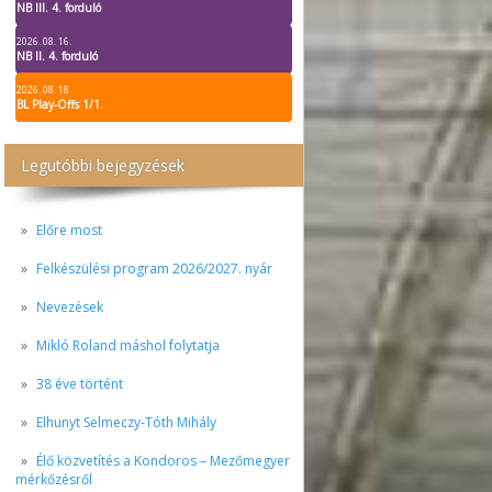
NB III. 4. forduló
2026. 08. 16.
NB II. 4. forduló
2026. 08. 18.
BL Play-Offs 1/1.
Legutóbbi bejegyzések
Előre most
Felkészülési program 2026/2027. nyár
Nevezések
Mikló Roland máshol folytatja
38 éve történt
Elhunyt Selmeczy-Tóth Mihály
Élő közvetítés a Kondoros – Mezőmegyer
mérkőzésről