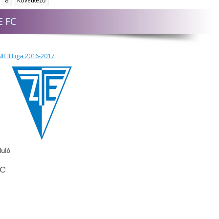
8
Következő
E FC
B II Liga 2016-2017
duló
FC