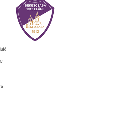
duló
e
ra