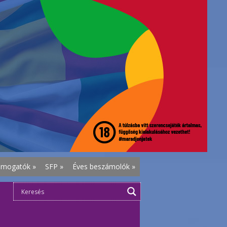
ámogatók
»
SFP
»
Éves beszámolók
»