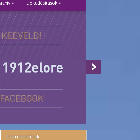
Archív
»
Élő tudósítások
»
Push értesítések