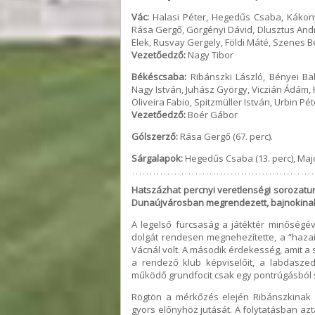
Vác:
Halasi Péter, Hegedűs Csaba, Kákonyi
Rása Gergő, Görgényi Dávid, Dlusztus And
Elek, Rusvay Gergely, Földi Máté, Szenes Be
Vezetőedző:
Nagy Tibor
Békéscsaba:
Ribánszki László, Bényei Bal
Nagy István, Juhász György, Viczián Ádám
Oliveira Fabio, Spitzmüller István, Urbin Pét
Vezetőedző:
Boér Gábor
Gólszerző:
Rása Gergő (67. perc).
Sárgalapok:
Hegedűs Csaba (13. perc), Major 
Hatszázhat percnyi veretlenségi sorozatun
Dunaújvárosban megrendezett, bajnokina
A legelső furcsaság a játéktér minőségév
dolgát rendesen megnehezítette, a “haz
Vácnál volt. A második érdekesség, amit a 
a rendező klub képviselőit, a labdasze
működő grundfocit csak egy pontrúgásból szer
Rögtön a mérkőzés elején Ribánszkinak k
gyors előnyhöz jutását. A folytatásban azt