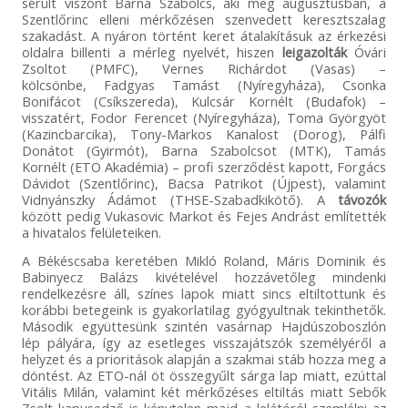
sérült viszont Barna Szabolcs, aki még augusztusban, a
Szentlőrinc elleni mérkőzésen szenvedett keresztszalag
szakadást. A nyáron történt keret átalakításuk az érkezési
oldalra billenti a mérleg nyelvét, hiszen
leigazolták
Óvári
Zsoltot (PMFC), Vernes Richárdot (Vasas) –
kölcsönbe, Fadgyas Tamást (Nyíregyháza), Csonka
Bonifácot (Csíkszereda), Kulcsár Kornélt (Budafok) –
visszatért, Fodor Ferencet (Nyíregyháza), Toma Györgyöt
(Kazincbarcika), Tony-Markos Kanalost (Dorog), Pálfi
Donátot (Gyirmót), Barna Szabolcsot (MTK), Tamás
Kornélt (ETO Akadémia) – profi szerződést kapott, Forgács
Dávidot (Szentlőrinc), Bacsa Patrikot (Újpest), valamint
Vidnyánszky Ádámot (THSE-Szabadkikötő). A
távozók
között pedig Vukasovic Markot és Fejes Andrást említették
a hivatalos felületeiken.
A Békéscsaba keretében Mikló Roland, Máris Dominik és
Babinyecz Balázs kivételével hozzávetőleg mindenki
rendelkezésre áll, színes lapok miatt sincs eltiltottunk és
korábbi betegeink is gyakorlatilag gyógyultnak tekinthetők.
Második együttesünk szintén vasárnap Hajdúszoboszlón
lép pályára, így az esetleges visszajátszók személyéről a
helyzet és a prioritások alapján a szakmai stáb hozza meg a
döntést. Az ETO-nál öt összegyűlt sárga lap miatt, ezúttal
Vitális Milán, valamint két mérkőzéses eltiltás miatt Sebők
Zsolt kapusedző is kénytelen majd a lelátóról szemlélni az