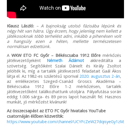
Klausz László:
– A bajnokság utolsó fázisába lépünk és
négy hét van hátra. Úgy érzem, hogy jelenleg nem kellett a
játékosoknak több terhelést adni, inkább a pihenésen volt
a hangsúly ezen a héten, mellette természetesen
normálisan edzettünk.
A
WKW ETO FC Győr – Békéscsaba 1912 Előre
mérkőzés
játékvezetőjeként
Németh Ádámot
akkreditálta a
szövetség. Segítőiként Szalai Dánielt és Király Zsoltot
jelölték ki, míg a tartalék játékvezető feladatait Gaál Ákos
látja el. Az 1982-es születésű sporival
2020. augusztus 2-án
,
az emlékezetes Szeged-Csanád Grosics Akadémia –
Békéscsaba 1912 Előre 1-2 mérkőzésen, tartalék
játékvezetőként találkozhattunk utoljára. Pályafutása során
eddig 1.006 sárga- és 89 piros lapot használt fel. Hasznos
munkát, jó mérkőzést kívánunk!
Az összecsapást az ETO FC Győr hivatalos YouTube
csatornáján élőben közvetítik:
https://www.youtube.com/channel/UCYFcZeW27dqisyeGy1zM_v