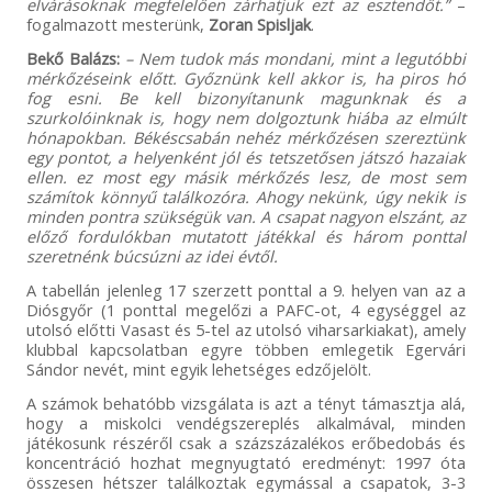
elvárásoknak megfelelően zárhatjuk ezt az esztendőt.”
–
fogalmazott mesterünk,
Zoran Spisljak
.
Bekő Balázs:
– Nem tudok más mondani, mint a legutóbbi
mérkőzéseink előtt. Győznünk kell akkor is, ha piros hó
fog esni. Be kell bizonyítanunk magunknak és a
szurkolóinknak is, hogy nem dolgoztunk hiába az elmúlt
hónapokban. Békéscsabán nehéz mérkőzésen szereztünk
egy pontot, a helyenként jól és tetszetősen játszó hazaiak
ellen. ez most egy másik mérkőzés lesz, de most sem
számítok könnyű találkozóra. Ahogy nekünk, úgy nekik is
minden pontra szükségük van. A csapat nagyon elszánt, az
előző fordulókban mutatott játékkal és három ponttal
szeretnénk búcsúzni az idei évtől.
A tabellán jelenleg 17 szerzett ponttal a 9. helyen van az a
Diósgyőr (1 ponttal megelőzi a PAFC-ot, 4 egységgel az
utolsó előtti Vasast és 5-tel az utolsó viharsarkiakat), amely
klubbal kapcsolatban egyre többen emlegetik Egervári
Sándor nevét, mint egyik lehetséges edzőjelölt.
A számok behatóbb vizsgálata is azt a tényt támasztja alá,
hogy a miskolci vendégszereplés alkalmával, minden
játékosunk részéről csak a százszázalékos erőbedobás és
koncentráció hozhat megnyugtató eredményt: 1997 óta
összesen hétszer találkoztak egymással a csapatok, 3-3