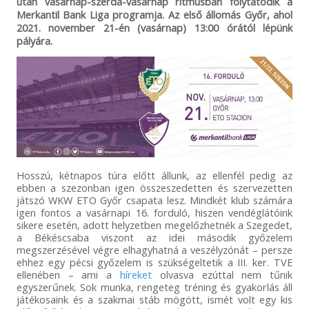
után vasárnap-szerda-vasárnap ritmusban folytatódik a
Merkantil Bank Liga programja. Az első állomás Győr, ahol
2021. november 21-én (vasárnap) 13:00 órától lépünk
pályára.
Hosszú, kétnapos túra előtt állunk, az ellenfél pedig az
ebben a szezonban igen összeszedetten és szervezetten
játszó WKW ETO Győr csapata lesz. Mindkét klub számára
igen fontos a vasárnapi 16. forduló, hiszen vendéglátóink
sikere esetén, adott helyzetben megelőzhetnék a Szegedet,
a Békéscsaba viszont az idei második győzelem
megszerzésével végre elhagyhatná a veszélyzónát – persze
ehhez egy pécsi győzelem is szükségeltetik a III. ker. TVE
ellenében – ami a
híreket
olvasva ezúttal nem tűnik
egyszerűnek. Sok munka, rengeteg tréning és gyakorlás áll
játékosaink és a szakmai stáb mögött, ismét volt egy kis