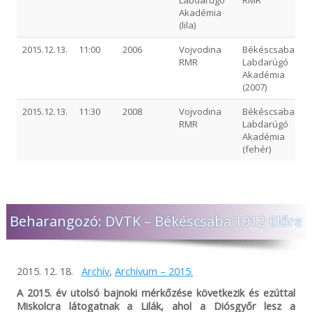
Labdarúgó
RMR
Akadémia
(lila)
2015.12.13.
11:00
2006
Vojvodina
Békéscsaba
RMR
Labdarúgó
Akadémia
(2007)
2015.12.13.
11:30
2008
Vojvodina
Békéscsaba
RMR
Labdarúgó
Akadémia
(fehér)
Beharangozó: DVTK – Békéscsaba 1912 Előre
2015. 12. 18.
Archív
,
Archívum – 2015.
A 2015. év utolsó bajnoki mérkőzése következik és ezúttal
Miskolcra látogatnak a Lilák, ahol a Diósgyőr lesz a