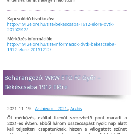
Kapcsolódó hivatkozás:
http://1912elore.hu/site/bekescsaba-1912-elore-dvtk-
20150912/
Mérkőzés információk:
http://1912elore.hu/site/informaciok-dvtk-bekescsaba-
1912-elore-20151212/
Beharangozó: WKW ETO FC Győr –
Békéscsaba 1912 Előre
2021. 11. 19.
Archívum - 2021.
,
Archív
Öt mérkőzés, ezáltal tizenöt szerezhető pont maradt a
2021-es évben. Ebből három összecsapást nyolc nap alatt
kell teljesíteni csapatunknak, hiszen a válogatott szünet