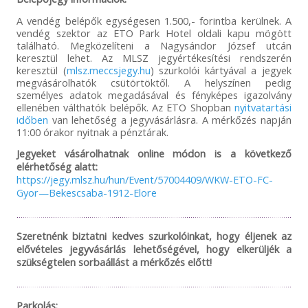
A vendég belépők egységesen 1.500,- forintba kerülnek. A
vendég szektor az ETO Park Hotel oldali kapu mögött
található. Megközelíteni a Nagysándor József utcán
keresztül lehet. Az MLSZ jegyértékesítési rendszerén
keresztül (
mlsz.meccsjegy.hu
) szurkolói kártyával a jegyek
megvásárolhatók csütörtöktől. A helyszínen pedig
személyes adatok megadásával és fényképes igazolvány
ellenében válthatók belépők. Az ETO Shopban
nyitvatartási
időben
van lehetőség a jegyvásárlásra. A mérkőzés napján
11:00 órakor nyitnak a pénztárak.
Jegyeket vásárolhatnak online módon is a következő
elérhetőség alatt:
https://jegy.mlsz.hu/hun/Event/57004409/WKW-ETO-FC-
Gyor—Bekescsaba-1912-Elore
Szeretnénk biztatni kedves szurkolóinkat, hogy éljenek az
elővételes jegyvásárlás lehetőségével, hogy elkerüljék a
szükségtelen sorbaállást a mérkőzés előtt!
Parkolás: