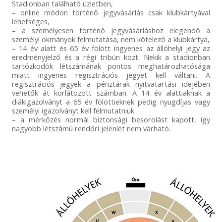
Stadionban található üzletben,
köszönjük!
– online módon történő jegyvásárlás csak klubkártyával
lehetséges,
– a személyesen történő jegyvásárláshoz elegendő a
személyi okmányok felmutatása, nem kötelező a klubkártya,
– 14 év alatt és 65 év fölött ingyenes az állóhelyi jegy az
eredményjelző és a régi tribün közt. Nekik a stadionban
tartózkodók létszámának pontos meghatározhatósága
miatt ingyenes regisztrációs jegyet kell váltani. A
regisztrációs jegyek a pénztárak nyitvatartási idejében
vehetők át korlátozott számban. A 14 év alattiaknak a
diákigazolványt a 65 év fölöttieknek pedig nyugdíjas vagy
személyi igazolványt kell felmutatniuk.
– a mérkőzés normál biztonsági besorolást kapott, így
nagyobb létszámú rendőri jelenlét nem várható.