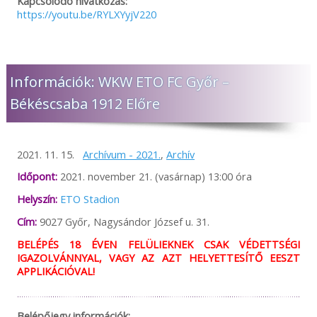
Kapcsolódó hivatkozás:
https://youtu.be/RYLXYyjV220
Információk: WKW ETO FC Győr –
Békéscsaba 1912 Előre
2021. 11. 15.
Archívum - 2021.
,
Archív
Időpont:
2021. november 21. (vasárnap) 13:00 óra
Helyszín:
ETO Stadion
Cím:
9027 Győr, Nagysándor József u. 31.
BELÉPÉS 18 ÉVEN FELÜLIEKNEK CSAK VÉDETTSÉGI
IGAZOLVÁNNYAL, VAGY AZ AZT HELYETTESÍTŐ EESZT
APPLIKÁCIÓVAL!
Belépőjegy információk: