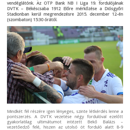
vendéglátónk. Az OTP Bank NB I Liga 19. fordulójának
DVTK – Békéscsaba 1912 Előre mérkőzése a Diósgyőri
Stadionban kerül megrendezésre 2015. december 12-én
(szombaton) 15:30 órától.
Mindkét fél részére igen lényeges, szinte létkérdés lenne a
pontszerzés. A DVTK vezetése négy fordulóval ezelőtt
gyakorlatilag ultimátumot intézett Bekő Balázs –
vezetőedző felé, hiszen az utolsó öt forduló alatt 8-9