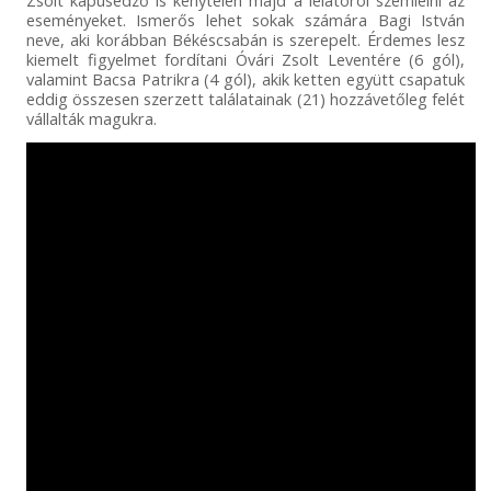
eseményeket. Ismerős lehet sokak számára Bagi István
neve, aki korábban Békéscsabán is szerepelt. Érdemes lesz
kiemelt figyelmet fordítani Óvári Zsolt Leventére (6 gól),
valamint Bacsa Patrikra (4 gól), akik ketten együtt csapatuk
eddig összesen szerzett találatainak (21) hozzávetőleg felét
vállalták magukra.