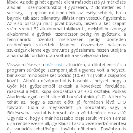
lábak! Az eddigi hét egymás elleni másodosztályú mérkőzés
alapján – szempontunkból 4 győzelem, 2 döntetlen és 1
vereség – papíron mi lehetnénk az esélyesebbek, ha a
bajnoki táblázat pillanatnyi állását nem vesszük figyelembe.
Az első osztályú múlt jóval bővebb, hiszen a két csapat
szám szerint 52 alkalommal találkozott, melyből huszonegy
alkalommal a győriek, tizenötször pedig mi győztünk, a
fennmaradó tizenhat mérkőzésen pedig döntetlen
eredmények születtek. Mindent összevetve hatalmas
szükségünk lenne egy bravúros győzelemre, hiszen utoljára
a harmadik forduló után voltunk a veszélyzónán kívül.
Visszaemlékezve a
márciusi
szituációra, a döntetlenek és a
program sűrűsége szempontjából ugyanez volt a helyzet,
bár akkor mindössze két pozíció (10. és 12.) volt a csapatok
között. Abból a nézőpontból is hasonló a helyzet, hogy a
Győr két győzelemből érkezik a következő fordulóba,
ráadásul a MOL Kupa sorozatban az első osztályú Puskás
Akadémia együttesét sikerült búcsúztatniuk (1-0). A kérdés
tehát az, hogy a szünet előtt jó formában lévő ETO
folytatni tudja a megkezdett jó sorozatát, vagy a
Békéscsaba ezúttal is borsot tör a zöld-fehérek orra alá?
Úgy néz ki, hogy a már hosszabb ideje sérült Priskin Tamás
újra rendelkezésre áll, így Klausz László vezetőedző merítési
és variációs lehetőségei tovább nőhetnek. Továbbra is