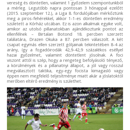
vereség és döntetlen, valamint 1 győzelem szempontunkból
a mérleg. Legutóbb napra pontosan 3 hónappal ezelőtt
(2015. szeptember 12.), a Liga 8. fordulójában mérkőztünk
meg a piros-fehérekkel, akkor 1-1-es döntetlen eredmény
született a Kórház utcában. Ez is azon alkalmak egyike volt,
amikor az utolsó pillanatokban ajándékoztunk pontot az
ellenfélnek – Birtalan Botond 18. percben szerzett
találatára, Drazen Okuka a 87. percben válaszolt. A két
csapat egymás ellen szerzett góljainak tekintetében 8-4 az
arány, így a fogadóirodák 42,9-42,9 százalékos eséllyel
hazai győzelmet, valamint döntetlent jósolnak. A foci
viszont attól is szép, hogy a rengeteg befolyásoló tényező,
a körülmények és a pillanatnyi állapot, a jól vagy rosszul
megválasztott taktika, egy-egy focista kimagasló vagy
éppen nem megfelelő teljesítménye miatt akár a jóslatoktól
merőben eltérő eredmény is születhet.