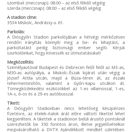
szombat (meccsnap): 08:00 – az első félidő végéig
szerda (meccsnap): 08:00 – az első félidő végéig
A stadion címe:
3534 Miskolc, Andrássy u. 61.
Parkolás:
A Diósgyőri Stadion parkolójában a hétvégi mérkőzésen
rendőri irányítás könnyíti meg a be- és kihajtást, a
parkoltatást pedig biztonsági ember segíti. Kérjük
szurkolóinkat, hogy kövessék az útmutatásukat!
Megközelítés:
Személyautóval Budapest és Debrecen felől felől az M3-as,
M30-as autópálya, a Miskolc-Észak kijárat után végig a
József Attila utcán, majd a Búza-téren át, az északi
tehermentesítőn, valamint a Győri-kapu utcákon át.
Tömegközlekedési eszközökkel: az 1-es villamossal, 1-es,
1A-s, 6-os és a 29-es autóbusszal.
Tikett:
A Diósgyőri Stadionban nincs lehetőség készpénzes
fizetésre, az ételek-italok árát előre váltott tikettel lehet
kiegyenlíteni. A tikettek a stadionon belüli árusító pontoknál
szerezhetők be 350 forintos áron, illetve jegyelővételkor
megvásárolható a DVTK Ajándékbolt mindkét üzletében.