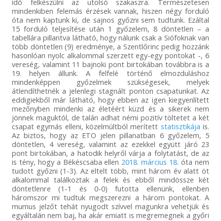
idő felkészülni az utolsó szakaszra. Természetesen
mindenkiben felemás érzések vannak, hiszen négy forduló
óta nem kaptunk ki, de sajnos győzni sem tudtunk. Ezáltal
15 forduló teljesítése után 1 győzelem, 8 döntetlen – a
tabellára pillantva látható, hogy nálunk csak a Siófoknak van
több döntetlen (9) eredménye, a Szentlőrinc pedig hozzánk
hasonlóan nyolc alkalommal szerzett egy-egy pontokat -, 6
vereség, valamint 11 bajnoki pont birtokában továbbra is a
19. helyen állunk. A felfelé történő elmozduláshoz
mindenképpen győzelmek szükségesek, melyek
átlendíthetnék a jelenlegi stagnált ponton csapatunkat. Az
eddigiekből már látható, hogy ebben az igen kiegyenlített
mezőnyben mindenki az életéért küzd és a sikerek nem
jönnek maguktól, de talán adhat némi pozitív töltetet a két
csapat egymás elleni, közelmúltból merített
statisztikája
is.
Az biztos, hogy az ETO jelen pillanatban 6 győzelem, 5
döntetlen, 4 vereség, valamint az ezekkel együtt járó 23
pont birtokában, a hatodik helyről várja a folytatást, de az
is tény, hogy a Békéscsaba ellen
2018. március 18.
óta nem
tudott győzni (1-3). Az eltelt több, mint három év alatt öt
alkalommal találkoztak a felek és ebből mindössze két
döntetlenre (1-1 és 0-0) futotta ellenünk, ellenben
háromszor mi tudtuk megszerezni a három pontokat. A
mumus jelzőt tehát nyugodt szívvel magunkra vehetjük és
egyáltalán nem baj, ha akár emiatt is megremegnek a győri