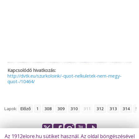
Kapcsolódó hivatkozás:
http://dvtk.eu/szurkoloink/-quot-nelkuletek-nem-megy-
quot-/10464/
Lapok:
Előző
1
308
309
310
311
312
313
314
5
Az 1912elore.hu sütiket használ. Az oldal böngészésével