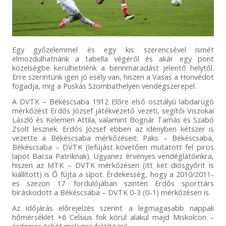
Egy győzelemmel és egy kis szerencsével ismét
elmozdulhatnánk a tabella végéről és akár egy pont
közelségbe kerülhetnénk a bennmaradást jelentő helytől.
Erre szerintünk igen jó esély van, hiszen a Vasas a Honvédot
fogadja, míg a Puskás Szombathelyen vendégszerepel.
A DVTK – Békéscsaba 1912 Előre első osztályú labdarúgó
mérkőzést Erdős József játékvezető vezeti, segítői Viszokai
László és Kelemen Attila, valamint Bognár Tamás és Szabó
Zsolt lesznek. Erdős József ebben az idényben kétszer is
vezette a Békéscsaba mérkőzéseit: Paks – Békéscsaba,
Békéscsaba – DVTK (lefújást követően mutatott fel piros
lapot Bacsa Patriknak). Ugyanez érvényes vendéglátóinkra,
hiszen az MTK – DVTK mérkőzésen (itt két diósgyőrit is
kiállított) is Ő fújta a sípot. Érdekesség, hogy a 2010/2011-
es szezon 17. fordulójában szintén Erdős sporttárs
bíráskodott a Békéscsaba – DVTK 0-3 (0-1) mérkőzésen is.
Az időjárás előrejelzés szerint a legmagasabb nappali
hőmérséklet +6 Celsius fok körül alakul majd Miskolcon –
érdemes tehát melegen felöltözni!