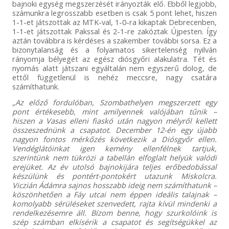
bajnoki egység megszerzését irányozták elő. Ebből legjobb,
számunkra legrosszabb esetben is csak 5 pont lehet, hiszen
1-1-et játszottak az MTK-val, 1-0-ra kikaptak Debrecenben,
1-1-et játszottak Pakssal és 2-1-re zakóztak Újpesten. Így
aztán továbbra is kérdéses a szakember további sorsa. Ez a
bizonytalanság és a folyamatos sikertelenség nyilván
rányomja bélyegét az egész diósgyőri alakulatra. Tét és
nyomás alatt játszani egyáltalán nem egyszerű dolog, de
ettől függetlenül is nehéz meccsre, nagy csatára
számíthatunk.
„Az előző fordulóban, Szombathelyen megszerzett egy
pont értékesebb, mint amilyennek valójában tűnik –
hiszen a Vasas elleni fiaskó után nagyon mélyről kellett
összeszednünk a csapatot. December 12-én egy újabb
nagyon fontos mérkőzés következik a Diósgyőr ellen.
Vendéglátóinkat igen kemény ellenfélnek tartjuk,
szerintünk nem tükrözi a tabellán elfoglalt helyük valódi
erejüket. Az év utolsó bajnokijára teljes erőbedobással
készülünk és pontért-pontokért utazunk Miskolcra.
Viczián Ádámra sajnos hosszabb ideig nem számíthatunk –
köszönhetően a Fáy utcai nem éppen ideális talajnak –
komolyabb sérüléseket szenvedett, rajta kívül mindenki a
rendelkezésemre áll. Bízom benne, hogy szurkolóink is
szép számban elkísérik a csapatot és segítségükkel az