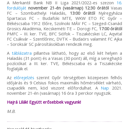
A Merkantil Bank NB II Liga 2021/2022-es szezon
16.
fordulóját
november 21-én (vasárnap) 12:30 órától
Vasas
FC – Szombathelyi Haladás,
13:00 órától
Nyíregyháza
Spartacus FC – Budafoki MTE, WKW ETO FC Győr –
Békéscsaba 1912 Előre, Szolnoki MÁV FC – Szeged-Csanád
Grosics Akadémia, Kecskeméti TE – Dorogi FC,
17:00 órától
PMFC – III. ker. TVE, BFC Siófok – Tiszakécskei LC, Aqvital
FC Csákvár – Szentlőrinc, DVTK – Budaörs valamint FC Ajka
– Soroksár SC párosításokban rendezik meg.
A
táblázatra
pillantva látható, hogy az első két helyen a
Haladás (31 pont) és a Vasas (30 pont) áll, míg a sereghajtó
pozíciókat a III. ker. TVE, Békéscsaba és a Tiszakécske
foglalják el.
Az
előrejelzés
szerint Győr térségében közepesen felhős
időjárás és 9 Celsius fokos maximális hőmérséklet várható,
csapadék nem, köd viszont előfordulhat. A
Nap
2021.
november 21-én (vasárnap) 16 óra 3 perckor nyugszik.
Hajrá Lilák! Együtt erősebbek vagyunk!
M.B.