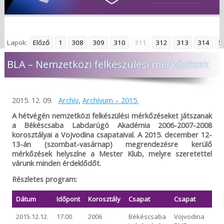
Lapok:
Előző
1
308
309
310
311
312
313
314
5
BLA – Nemzetközi felkészülési mérkőzések
2015. 12. 09.
Archív
,
Archívum – 2015.
A hétvégén nemzetközi felkészülési mérkőzéseket játszanak
a Békéscsaba Labdarúgó Akadémia 2006-2007-2008
korosztályai a Vojvodina csapataival. A 2015. december 12-
13-án (szombat-vasárnap) megrendezésre kerülő
mérkőzések helyszíne a Mester Klub, melyre szeretettel
várunk minden érdeklődőt.
Részletes program:
Dátum
Időpont
Korosztály
Csapat
Csapat
2015.12.12.
17:00
2006
Békéscsaba
Vojvodina