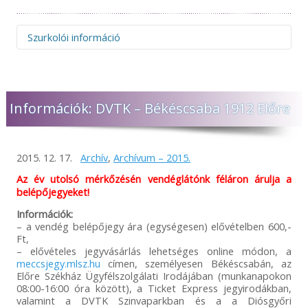
Szurkolói információ
Figyelem! Felhívjuk figyelmüket, hogy az idegenbeli
mérkőzések megtekintése és az elutazás előtt minden
esetben szíveskedjenek figyelmesen elolvasni a
Információk: DVTK – Békéscsaba 1912 Előre
mérkőzésekkel kapcsolatos információkat, melyeket
egyedülálló módon rendszeresen és azonnal frissítünk,
miután hivatalos formában megkaptuk a belépőjegyekkel
és beléptetéssel kapcsolatos tájékoztatást. A szükséges
2015. 12. 17.
Archív
,
Archívum – 2015.
tudnivalókat időben megosztjuk összes online felületünkön,
így a Békéscsaba 1912 Előre NEM tud felelősséget vállalni
Az év utolsó mérkőzésén vendéglátónk féláron árulja a
abban az esetben, ha valaki az információk hiányára
belépőjegyeket!
hivatkozva, bármilyen okból nem tud az adott mérkőzésre
bejutni! Előfordulhat, hogy adott esetben a vendéglátó klub
Információk:
nem ad minden részletre kiterjedő tájékoztatást, így
– a vendég belépőjegy ára (egységesen) elővételben 600,-
mindenképp javasoljuk, hogy keressék fel az ellenfél
Ft,
csapatának felületeit is és tájékozódjanak a bejutás
– elővételes jegyvásárlás lehetséges online módon, a
feltételeiről. A Békéscsaba 1912 Előre minden tőle telhetőt
meccsjegy.mlsz.hu
címen, személyesen Békéscsabán, az
megtesz azért, hogy vendégei, szurkolói és az érdeklődők
Előre Székház Ügyfélszolgálati Irodájában (munkanapokon
időben, megfelelő felvilágosítást kapjanak, de önhibánkon
08:00-16:00 óra között), a Ticket Express jegyirodákban,
kívül a helyszíni rendezési feltételekért NEM tudunk
valamint a DVTK Szinvaparkban és a a Diósgyőri
felelősséget vállalni. Megértésüket és türelmüket