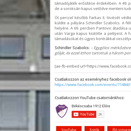
támadójáték erősítése érdekében. A 49. pe
de a soroksári kapus vetődve menteni tudo
Öt perccel később Farkas II. lövését védt
küldte a pályára Schindler Szabolcs. A fé
helyére. A 69. percben Pantovic átadása u
után Varga kapus kiütötte a pettyest. A 
támadásokat és ügyes kontrákkal veszélye
Schindler Szabolcs:
– Egygólos mérkőzésre 
gólját, és ezzel itthon tartottuk a három pon
[ae-fb-embed url=’https://www.facebook.c
Csatlakozzon az eseményhez facebook ol
https://www.facebook.com/events/714840
Csatlakozzon YouTube csatornánkhoz:
YouTube
Fotók
Élő szöveg