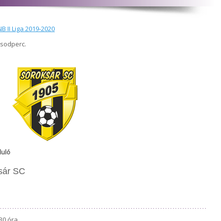
B II Liga 2019-2020
ásodperc.
duló
sár SC
30 óra