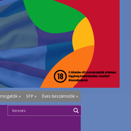
ámogatók
»
SFP
»
Éves beszámolók
»