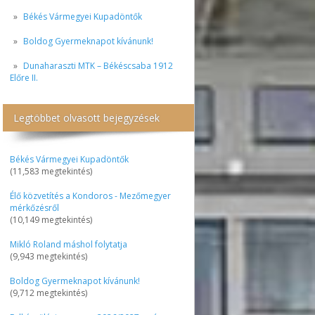
Békés Vármegyei Kupadöntők
Boldog Gyermeknapot kívánunk!
Dunaharaszti MTK – Békéscsaba 1912
Előre II.
Legtöbbet olvasott bejegyzések
Békés Vármegyei Kupadöntők
(11,583 megtekintés)
Élő közvetítés a Kondoros - Mezőmegyer
mérkőzésről
(10,149 megtekintés)
Mikló Roland máshol folytatja
(9,943 megtekintés)
Boldog Gyermeknapot kívánunk!
(9,712 megtekintés)