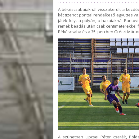
A békéscsabaiaknál visszakerült a kezdőcs
két tizenöt ponttal rendelkező együttes va
játék folyt a pályán, a hazaiaknál Pantovi
remek beadás után csak centiméterekkel fe
Békéscsaba és a 35. percben Gréczi Márto
A szünetben Lipcsei Péter cserélt, Pölös