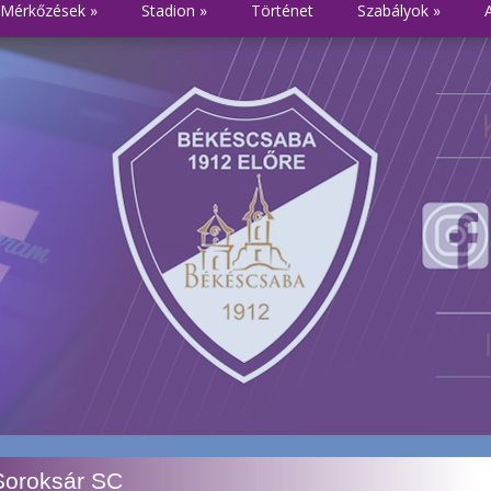
Mérkőzések
»
Stadion
»
Történet
Szabályok
»
Soroksár SC