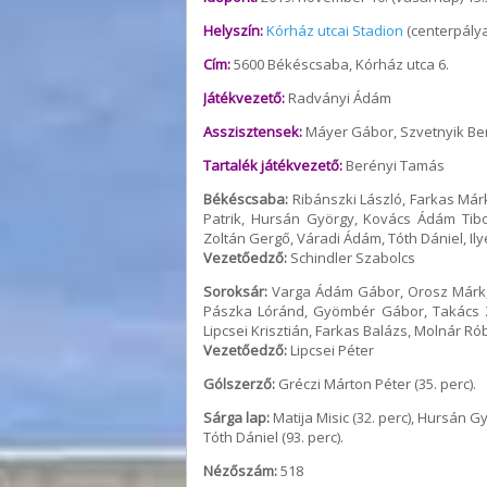
Helyszín:
Kórház utcai Stadion
(centerpálya
Cím:
5600 Békéscsaba, Kórház utca 6.
Játékvezető:
Radványi Ádám
Asszisztensek:
Máyer Gábor, Szvetnyik Be
Tartalék játékvezető:
Berényi Tamás
Békéscsaba:
Ribánszki László, Farkas Márk
Patrik, Hursán György, Kovács Ádám Tibo
Zoltán Gergő, Váradi Ádám, Tóth Dániel, Il
Vezetőedző:
Schindler Szabolcs
Soroksár:
Varga Ádám Gábor, Orosz Márk, Lő
Pászka Lóránd, Gyömbér Gábor, Takács Z
Lipcsei Krisztián, Farkas Balázs, Molnár R
Vezetőedző:
Lipcsei Péter
Gólszerző:
Gréczi Márton Péter (35. perc).
Sárga lap:
Matija Misic (32. perc), Hursán Gy
Tóth Dániel (93. perc).
Nézőszám:
518