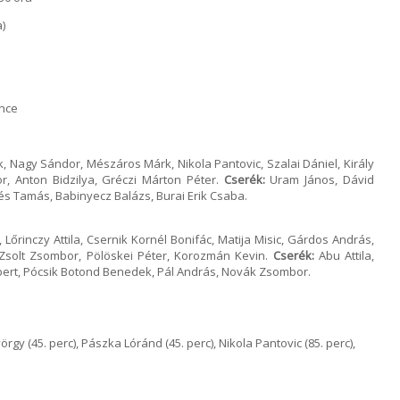
)
nce
, Nagy Sándor, Mészáros Márk, Nikola Pantovic, Szalai Dániel, Király
r, Anton Bidzilya, Gréczi Márton Péter.
Cserék:
Uram János, Dávid
yés Tamás, Babinyecz Balázs, Burai Erik Csaba.
rinczy Attila, Csernik Kornél Bonifác, Matija Misic, Gárdos András,
solt Zsombor, Pölöskei Péter, Korozmán Kevin.
Cserék:
Abu Attila,
óbert, Pócsik Botond Benedek, Pál András, Novák Zsombor.
örgy (45. perc), Pászka Lóránd (45. perc), Nikola Pantovic (85. perc),