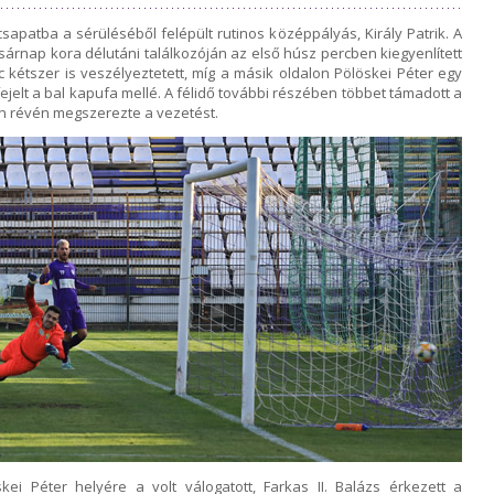
apatba a sérüléséből felépült rutinos középpályás, Király Patrik. A
sárnap kora délutáni találkozóján az első húsz percben kiegyenlített
c kétszer is veszélyeztetett, míg a másik oldalon Pölöskei Péter egy
jelt a bal kapufa mellé. A félidő további részében többet támadott a
n révén megszerezte a vezetést.
kei Péter helyére a volt válogatott, Farkas II. Balázs érkezett a