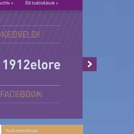
Archív
»
Élő tudósítások
»
Push értesítések