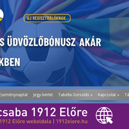
Eseménynaptár
Jegy-bérlet
Tabella-Sorsolás
»
Kapcsolat
»
T