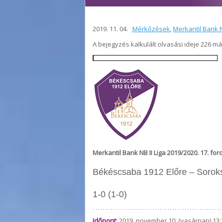
2019. 11. 04.
Mérkőzések
,
Merkantil Bank N
A bejegyzés kalkulált olvasási ideje 226 m
Merkantil Bank NB II Liga 2019/2020. 17. for
Békéscsaba 1912 Előre – Sorok
1-0 (1-0)
Időpont:
2019. november 10. (vasárnap) 13: