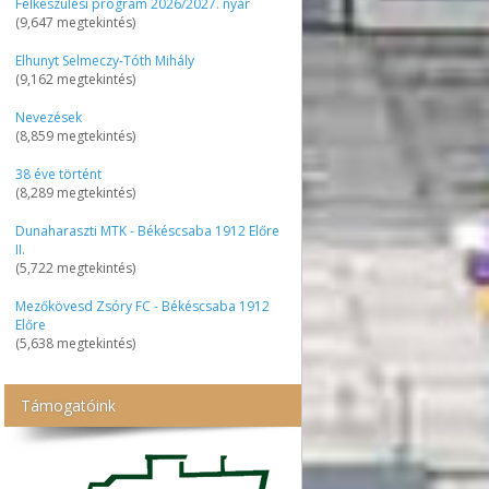
Felkészülési program 2026/2027. nyár
(9,647 megtekintés)
Elhunyt Selmeczy-Tóth Mihály
(9,162 megtekintés)
Nevezések
(8,859 megtekintés)
38 éve történt
(8,289 megtekintés)
Dunaharaszti MTK - Békéscsaba 1912 Előre
II.
(5,722 megtekintés)
Mezőkövesd Zsóry FC - Békéscsaba 1912
Előre
(5,638 megtekintés)
Támogatóink