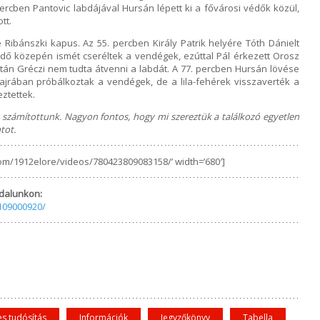
rcben Pantovic labdájával Hursán lépett ki a fővárosi védők közül,
tt.
e Ribánszki kapus. Az 55. percben Király Patrik helyére Tóth Dánielt
lidő közepén ismét cseréltek a vendégek, ezúttal Pál érkezett Orosz
tán Gréczi nem tudta átvenni a labdát. A 77. percben Hursán lövése
hajrában próbálkoztak a vendégek, de a lila-fehérek visszaverték a
ztettek.
számítottunk. Nagyon fontos, hogy mi szereztük a találkozó egyetlen
tot.
om/1912elore/videos/780423809083158/’ width=’680′]
dalunkon:
109000920/
es tudósítás
Információk
Jegyzőkönyv
Tabella