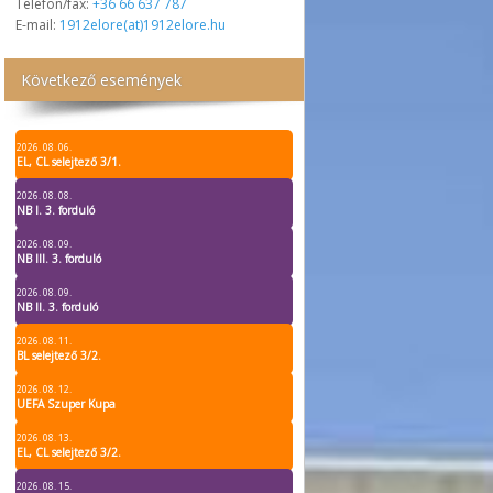
Telefon/fax:
+36 66 637 787
E-mail:
1912elore(at)1912elore.hu
Következő események
2026. 08. 06.
EL, CL selejtező 3/1.
2026. 08. 08.
NB I. 3. forduló
2026. 08. 09.
NB III. 3. forduló
2026. 08. 09.
NB II. 3. forduló
2026. 08. 11.
BL selejtező 3/2.
2026. 08. 12.
UEFA Szuper Kupa
2026. 08. 13.
EL, CL selejtező 3/2.
2026. 08. 15.