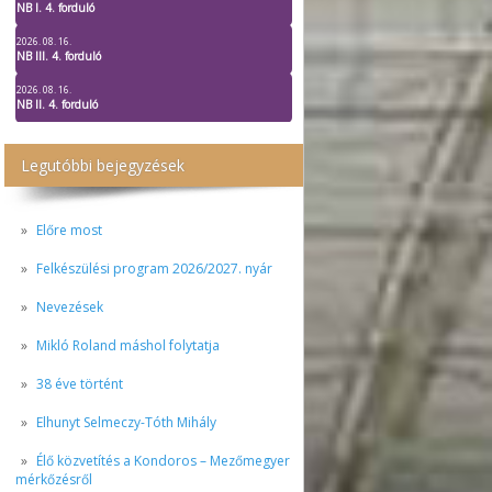
NB I. 4. forduló
2026. 08. 16.
NB III. 4. forduló
2026. 08. 16.
NB II. 4. forduló
Legutóbbi bejegyzések
Előre most
Felkészülési program 2026/2027. nyár
Nevezések
Mikló Roland máshol folytatja
38 éve történt
Elhunyt Selmeczy-Tóth Mihály
Élő közvetítés a Kondoros – Mezőmegyer
mérkőzésről