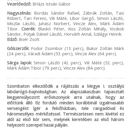
Vezetőedző:
Brlázs István Gábor
Nagyszénás:
Bordás Sándor Rafael, Zábrák Zoltán, Tasi
Róbert, Tari Ferenc, Vili Máté, Libor Gergő, Simon László,
Miszlai László, Juhász Norbert, Vincze Alex, Márk Ádám
Tibor.
Cserék:
Blaskó Péter, Kiss Zoltán Mihály, Viszkok
Sándor, Poljak Dániel László, Horváth Antal, Szilágyi Henrik.
Edző:
Boér Zsolt
Gólszerzők:
Fodor Zsombor (13. perc), Bukor Zoltán Márk
(24. perc), Váradi Ádám (53. perc), Vincze Alex (64. perc).
Sárga lapok:
Simon László (42. perc), Vili Máté (52. perc),
Márk Ádám Tibor (79. perc), Vincze Alex (84. perc).
Szombaton elkezdődik a rájátszás a Megye I. osztályú
labdarúgó-bajnokságban. Az alapszakaszban tapasztalt
kiegyensúlyozott erőviszonyok arra utalnak, hogy az
előttünk álló tíz forduló minden korábbinál izgalmasabb
versengést ígér a felsőházban, tele rangadóval és
háromesélyes mérkőzéssel. Természetesen nem kivétel ez
alól az első kör sem, melynek keretében az első három
helyezett szerepel hazai pályán.