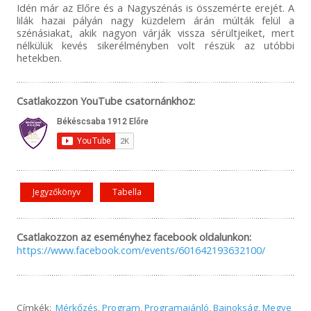
Idén már az Előre és a Nagyszénás is összemérte erejét. A
lilák hazai pályán nagy küzdelem árán múlták felül a
szénásiakat, akik nagyon várják vissza sérültjeiket, mert
nélkülük kevés sikerélményben volt részük az utóbbi
hetekben.
Csatlakozzon YouTube csatornánkhoz:
Jegyzőkönyv
Tabella
Csatlakozzon az eseményhez facebook oldalunkon:
https://www.facebook.com/events/601642193632100/
Címkék:
Mérkőzés
,
Program
,
Programajánló
,
Bajnokság
,
Megye