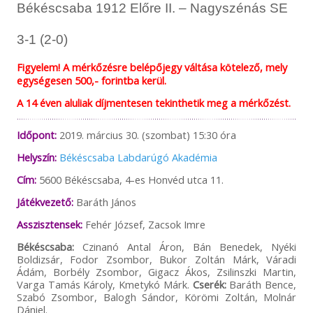
Békéscsaba 1912 Előre II. – Nagyszénás SE
3-1 (2-0)
Figyelem! A mérkőzésre belépőjegy váltása kötelező, mely
egységesen 500,- forintba kerül.
A 14 éven aluliak díjmentesen tekinthetik meg a mérkőzést.
Időpont:
2019. március 30. (szombat) 15:30 óra
Helyszín:
Békéscsaba Labdarúgó Akadémia
Cím:
5600 Békéscsaba, 4-es Honvéd utca 11.
Játékvezető:
Baráth János
Asszisztensek:
Fehér József, Zacsok Imre
Békéscsaba:
Czinanó Antal Áron, Bán Benedek, Nyéki
Boldizsár, Fodor Zsombor, Bukor Zoltán Márk, Váradi
Ádám, Borbély Zsombor, Gigacz Ákos, Zsilinszki Martin,
Varga Tamás Károly, Kmetykó Márk.
Cserék:
Baráth Bence,
Szabó Zsombor, Balogh Sándor, Körömi Zoltán, Molnár
Dániel.