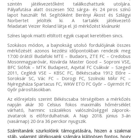
szintén játékvezetőként találkozhattunk utoljára.
Pályafutása alatt összesen 502 sárga- és 24 piros színű
lapot használt fel. Segítőiként Berényi Ákost és Szilágyi
Norbertet jelölték ki. A tartalék játékvezető
feladatait Veizer Roland látja el. Jó mérkőzést kívánunk!
Színes lapok miatti eltiltott egyik csapat keretében sincs.
Szokásos módon, a bajnokság utolsó fordulójának összes
mérkőzését azonos kezdési időpontokban rendezik meg
17:00 órától Budafoki MTE – Budaörs, ZTE FC – Credobus
Mosonmagyaróvár, Kisvárda Master Good – Soproni VSE,
BFC Siófok – MTK Budapest, Aqvital FC Csákvár – Szeged
2011, Ceglédi VSE – KBSC FC, Békéscsaba 1912 Előre –
Soroksár SC, Vác FC – Dorogi FC, Szolnoki MÁV FC –
Nyíregyháza Spartacus FC, WKW ETO FC Győr – Gyirmót FC
Győr párosításokban.
Az előrejelzés szerint Békéscsaba térségében a mérkőzés
napján akár 30 Celsius fokos maximális hőmérséklet
várható, harminc százalékos valószínűséggel záporok-
zivatarok is előfordulhatnak. A Nap 2018. június 3-án
(vasárnap) 20 óra 36 perckor nyugszik.
Számítanánk szurkolóink támogatására, hiszen a szakmai
stáb, valamint játékosaink számára különösen fontos, hogy