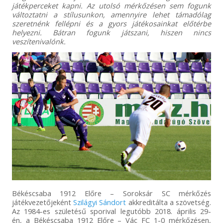
játékperceket kapni. Az utolsó mérkőzésen sem fogunk
változtatni a stílusunkon, amennyire lehet támadólag
szeretnénk fellépni és a gyors játékosainkat előtérbe
helyezni. Bátran fogunk játszani, hiszen nincs
veszítenivalónk.
Békéscsaba 1912 Előre – Soroksár SC mérkőzés
játékvezetőjeként
Szilágyi Sándort
akkreditálta a szövetség.
Az 1984-es születésű sporival legutóbb 2018. április 29-
én, a Békéscsaba 1912 Előre – Vác FC 1-0 mérkőzésen,