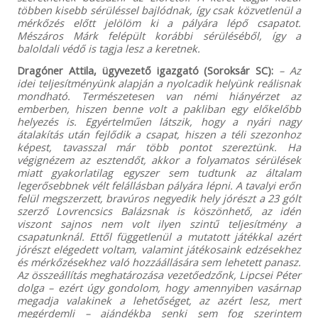
többen kisebb sérüléssel bajlódnak, így csak közvetlenül a
mérkőzés előtt jelölöm ki a pályára lépő csapatot.
Mészáros Márk felépült korábbi sérüléséből, így a
baloldali védő is tagja lesz a keretnek.
Dragóner Attila, ügyvezető igazgató (Soroksár SC):
– Az
idei teljesítményünk alapján a nyolcadik helyünk reálisnak
mondható. Természetesen van némi hiányérzet az
emberben, hiszen benne volt a pakliban egy előkelőbb
helyezés is. Egyértelműen látszik, hogy a nyári nagy
átalakítás után fejlődik a csapat, hiszen a téli szezonhoz
képest, tavasszal már több pontot szereztünk. Ha
végignézem az esztendőt, akkor a folyamatos sérülések
miatt gyakorlatilag egyszer sem tudtunk az általam
legerősebbnek vélt felállásban pályára lépni. A tavalyi erőn
felül megszerzett, bravúros negyedik hely jórészt a 23 gólt
szerző Lovrencsics Balázsnak is köszönhető, az idén
viszont sajnos nem volt ilyen szintű teljesítmény a
csapatunknál. Ettől függetlenül a mutatott játékkal azért
jórészt elégedett voltam, valamint játékosaink edzésekhez
és mérkőzésekhez való hozzáállására sem lehetett panasz.
Az összeállítás meghatározása vezetőedzőnk, Lipcsei Péter
dolga – ezért úgy gondolom, hogy amennyiben vasárnap
megadja valakinek a lehetőséget, az azért lesz, mert
megérdemli – ajándékba senki sem fog szerintem