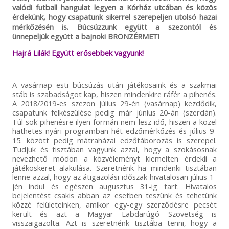
valódi futball hangulat legyen a Kórház utcában és közös
érdekünk, hogy csapatunk sikerrel szerepeljen utolsó hazai
mérkőzésén is. Búcsúzzunk együtt a szezontól és
ünnepeljük együtt a bajnoki BRONZÉRMET!
Hajrá Lilák! Együtt erősebbek vagyunk!
A vasárnap esti búcsúzás után játékosaink és a szakmai
stáb is szabadságot kap, hiszen mindenkire ráfér a pihenés.
A 2018/2019-es szezon július 29-én (vasárnap) kezdődik,
csapatunk felkészülése pedig már június 20-án (szerdán).
Túl sok pihenésre ilyen formán nem lesz idő, hiszen a közel
hathetes nyári programban hét edzőmérkőzés és július 9-
15. között pedig mátraházai edzőtáborozás is szerepel.
Tudjuk és tisztában vagyunk azzal, hogy a szokásosnak
nevezhető módon a közvéleményt kiemelten érdekli a
játékoskeret alakulása. Szeretnénk ha mindenki tisztában
lenne azzal, hogy az átigazolási időszak hivatalosan július 1-
jén indul és egészen augusztus 31-ig tart. Hivatalos
bejelentést csakis abban az esetben teszünk és tehetünk
közzé felületeinken, amikor egy-egy szerződésre pecsét
került és azt a Magyar Labdarúgó Szövetség is
visszaigazolta. Azt is szeretnénk tisztába tenni, hogy a