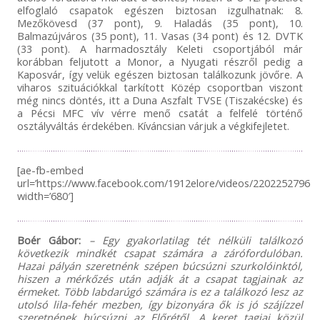
elfoglaló csapatok egészen biztosan izgulhatnak: 8.
Mezőkövesd (37 pont), 9. Haladás (35 pont), 10.
Balmazújváros (35 pont), 11. Vasas (34 pont) és 12. DVTK
(33 pont). A harmadosztály Keleti csoportjából már
korábban feljutott a Monor, a Nyugati részről pedig a
Kaposvár, így velük egészen biztosan találkozunk jövőre. A
viharos szituációkkal tarkított Közép csoportban viszont
még nincs döntés, itt a Duna Aszfalt TVSE (Tiszakécske) és
a Pécsi MFC vív vérre menő csatát a felfelé történő
osztályváltás érdekében. Kíváncsian várjuk a végkifejletet.
[ae-fb-embed
url=’https://www.facebook.com/1912elore/videos/22022527967
width=’680′]
Boér Gábor:
– Egy gyakorlatilag tét nélküli találkozó
következik mindkét csapat számára a zárófordulóban.
Hazai pályán szeretnénk szépen búcsúzni szurkolóinktól,
hiszen a mérkőzés után adják át a csapat tagjainak az
érmeket. Több labdarúgó számára is ez a találkozó lesz az
utolsó lila-fehér mezben, így bizonyára ők is jó szájízzel
szeretnének búcsúzni az Előrétől. A keret tagjai közül