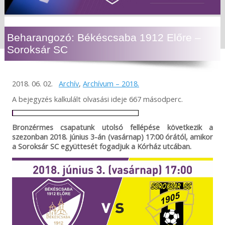
Beharangozó: Békéscsaba 1912 Előre –
Soroksár SC
2018. 06. 02.
Archív
,
Archívum – 2018.
A bejegyzés kalkulált olvasási ideje 667 másodperc.
Bronzérmes csapatunk utolsó fellépése következik a
szezonban 2018. június 3-án (vasárnap) 17:00 órától, amikor
a Soroksár SC együttesét fogadjuk a Kórház utcában.