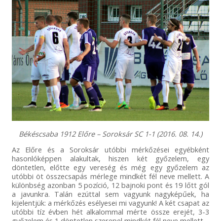
Békéscsaba 1912 Előre – Soroksár SC 1-1 (2016. 08. 14.)
Az Előre és a Soroksár utóbbi mérkőzései egyébként
hasonlóképpen alakultak, hiszen két győzelem, egy
döntetlen, előtte egy vereség és még egy győzelem az
utóbbi öt összecsapás mérlege mindkét fél neve mellett. A
különbség azonban 5 pozíció, 12 bajnoki pont és 19 lőtt gól
a javunkra. Talán ezúttal sem vagyunk nagyképűek, ha
kijelentjük: a mérkőzés esélyesei mi vagyunk! A két csapat az
utóbbi tíz évben hét alkalommal mérte össze erejét, 3-3
győzelem és 1 döntetlen szerepel mindkét fél neve mellett –