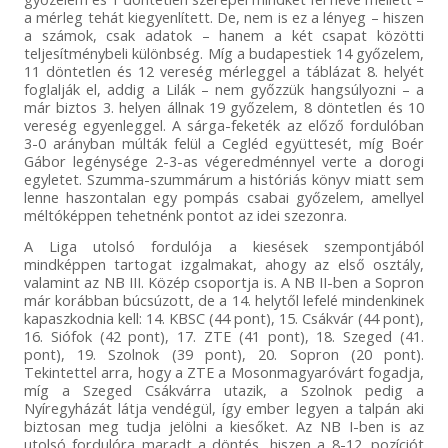
a mérleg tehát kiegyenlített. De, nem is ez a lényeg – hiszen
a számok, csak adatok – hanem a két csapat közötti
teljesítménybeli különbség. Míg a budapestiek 14 győzelem,
11 döntetlen és 12 vereség mérleggel a táblázat 8. helyét
foglalják el, addig a Lilák – nem győzzük hangsúlyozni – a
már biztos 3. helyen állnak 19 győzelem, 8 döntetlen és 10
vereség egyenleggel. A sárga-feketék az előző fordulóban
3-0 arányban múlták felül a Cegléd együttesét, míg Boér
Gábor legénysége 2-3-as végeredménnyel verte a dorogi
egyletet. Szumma-szummárum a históriás könyv miatt sem
lenne haszontalan egy pompás csabai győzelem, amellyel
méltóképpen tehetnénk pontot az idei szezonra.
A Liga utolsó fordulója a kiesések szempontjából
mindképpen tartogat izgalmakat, ahogy az első osztály,
valamint az NB III. Közép csoportja is. A NB II-ben a Sopron
már korábban búcsúzott, de a 14. helytől lefelé mindenkinek
kapaszkodnia kell: 14. KBSC (44 pont), 15. Csákvár (44 pont),
16. Siófok (42 pont), 17. ZTE (41 pont), 18. Szeged (41.
pont), 19. Szolnok (39 pont), 20. Sopron (20 pont).
Tekintettel arra, hogy a ZTE a Mosonmagyaróvárt fogadja,
míg a Szeged Csákvárra utazik, a Szolnok pedig a
Nyíregyházát látja vendégül, így ember legyen a talpán aki
biztosan meg tudja jelölni a kiesőket. Az NB I-ben is az
utolsó fordulóra maradt a döntés, hiszen a 8-12. pozíciót