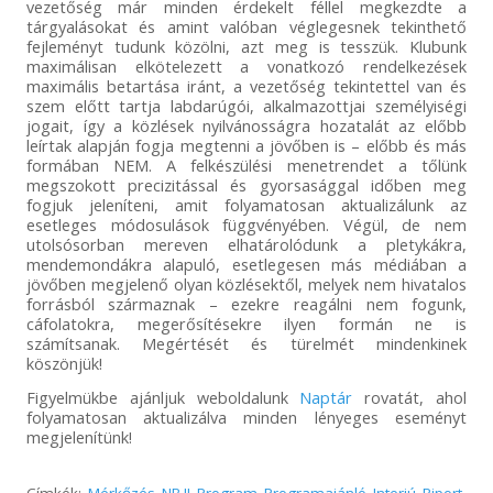
vezetőség már minden érdekelt féllel megkezdte a
tárgyalásokat és amint valóban véglegesnek tekinthető
fejleményt tudunk közölni, azt meg is tesszük. Klubunk
maximálisan elkötelezett a vonatkozó rendelkezések
maximális betartása iránt, a vezetőség tekintettel van és
szem előtt tartja labdarúgói, alkalmazottjai személyiségi
jogait, így a közlések nyilvánosságra hozatalát az előbb
leírtak alapján fogja megtenni a jövőben is – előbb és más
formában NEM. A felkészülési menetrendet a tőlünk
megszokott precizitással és gyorsasággal időben meg
fogjuk jeleníteni, amit folyamatosan aktualizálunk az
esetleges módosulások függvényében. Végül, de nem
utolsósorban mereven elhatárolódunk a pletykákra,
mendemondákra alapuló, esetlegesen más médiában a
jövőben megjelenő olyan közlésektől, melyek nem hivatalos
forrásból származnak – ezekre reagálni nem fogunk,
cáfolatokra, megerősítésekre ilyen formán ne is
számítsanak. Megértését és türelmét mindenkinek
köszönjük!
Figyelmükbe ajánljuk weboldalunk
Naptár
rovatát, ahol
folyamatosan aktualizálva minden lényeges eseményt
megjelenítünk!