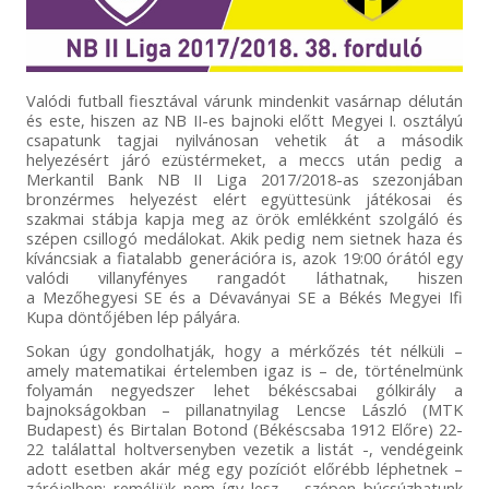
Valódi futball fiesztával várunk mindenkit vasárnap délután
és este, hiszen az NB II-es bajnoki előtt Megyei I. osztályú
csapatunk tagjai nyilvánosan vehetik át a második
helyezésért járó ezüstérmeket, a meccs után pedig a
Merkantil Bank NB II Liga 2017/2018-as szezonjában
bronzérmes helyezést elért együttesünk játékosai és
szakmai stábja kapja meg az örök emlékként szolgáló és
szépen csillogó medálokat. Akik pedig nem sietnek haza és
kíváncsiak a fiatalabb generációra is, azok 19:00 órától egy
valódi villanyfényes rangadót láthatnak, hiszen
a Mezőhegyesi SE és a Dévaványai SE a Békés Megyei Ifi
Kupa döntőjében lép pályára.
Sokan úgy gondolhatják, hogy a mérkőzés tét nélküli –
amely matematikai értelemben igaz is – de, történelmünk
folyamán negyedszer lehet békéscsabai gólkirály a
bajnokságokban – pillanatnyilag Lencse László (MTK
Budapest) és Birtalan Botond (Békéscsaba 1912 Előre) 22-
22 találattal holtversenyben vezetik a listát -, vendégeink
adott esetben akár még egy pozíciót előrébb léphetnek –
zárójelben: reméljük nem így lesz -, szépen búcsúzhatunk