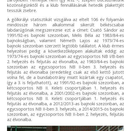
közönségünktől és a klub fennállásának hetedik plakettjét
tesszük zsebre.
A gólkirályi statisztikát vizsgálva az eltelt 106 év folyamán
mindössze három alkalommal sikerült békéscsabai
labdarúgónak megszereznie ezt a címet: Csató Sándor az
1991/92-es bajnoki szezonban, Melis Béla az 1983/84-es
bajnokságban, valamint Németh Lajos az 1973/74-es
bajnoki szezonban szerzett legtöbb találatot. A klub érmes
helyezései pedig a következőképpen alakultak eddig: az
1973/74-es bajnoki szezonban az egycsoportos NB I/B-ben
2. helyezés és feljutás az élvonalba, az 1983/84-es bajnoki
szezonban az egycsoportos NB II-ben 3. helyezés és
feljutás az élvonalba (eredetileg csak az első kettő jutott
volna fel, de a bundabotrány miatt kizártak egy csapatot,
így a 3. is feljuthatott), az 1991/92-es bajnoki szezonban, a
kétcsoportos NB II. Keleti csoportjában 1. helyezés és
feljutás az élvonalba, a 2001/2002-es bajnoki szezonban, a
kétcsoportos NB II. Keleti csoportjában 1. helyezés és
feljutás az élvonalba, a 2012/2013-as bajnoki szezonban, az
egycsoportos NB II-ben 3. helyezés, a 2014/2015-ös bajnoki
szezonban, az egycsoportos NB II-ben 2. helyezés, feljutás
az élvonalba.