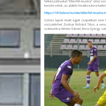
felkészülésüket “Ellenfél-mustra” című so
kerülni velük, az alábbi hivatkozásra katti
https://1912elore.hu/site/ellenfel-mustra
Színes lapok miatt egyik csapatban sem l
visszatérhet Zsolnai Richárd Tibor, a ve
számunkra Winter Dániel, Bora György, valam