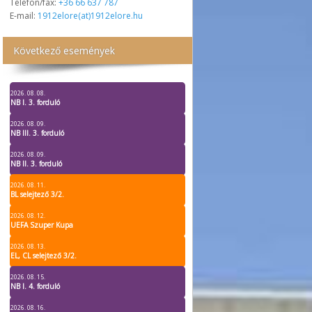
Telefon/fax:
+36 66 637 787
E-mail:
1912elore(at)1912elore.hu
Következő események
2026. 08. 08.
NB I. 3. forduló
2026. 08. 09.
NB III. 3. forduló
2026. 08. 09.
NB II. 3. forduló
2026. 08. 11.
BL selejtező 3/2.
2026. 08. 12.
UEFA Szuper Kupa
2026. 08. 13.
EL, CL selejtező 3/2.
2026. 08. 15.
NB I. 4. forduló
2026. 08. 16.