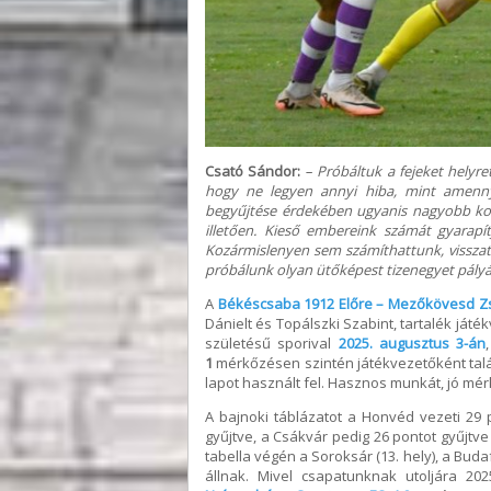
Csató Sándor:
– Próbáltuk a fejeket helyr
hogy ne legyen annyi hiba, mint amenn
begyűjtése érdekében ugyanis nagyobb konc
illetően. Kieső embereink számát gyarapí
Kozármislenyen sem számíthattunk, visszatérh
próbálunk olyan ütőképest tizenegyet pályá
A
Békéscsaba 1912 Előre – Mezőkövesd Z
Dánielt és Topálszki Szabint, tartalék ját
születésű sporival
2025. augusztus 3-án
1
mérkőzésen szintén játékvezetőként talál
lapot használt fel. Hasznos munkát, jó mé
A bajnoki táblázatot a Honvéd vezeti 29 
gyűjtve, a Csákvár pedig 26 pontot gyűjtve
tabella végén a Soroksár (13. hely), a Budaf
állnak. Mivel csapatunknak utoljára 202