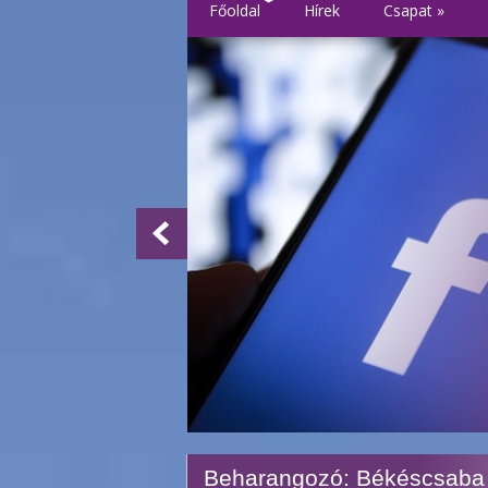
Főoldal
Hírek
Csapat
»
Beharangozó: Békéscsaba 