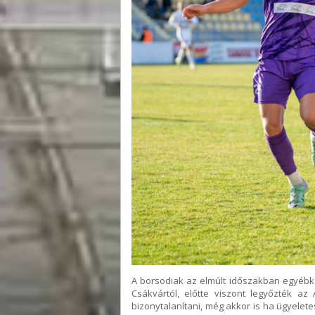
A borsodiak az elmúlt időszakban egyébkén
Csákvártól, előtte viszont legyőzték az
bizonytalanítani, még akkor is ha ügyeletes