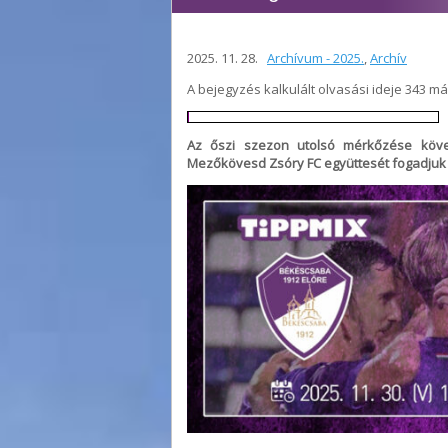
2025. 11. 28.
Archívum - 2025.
,
Archív
A bejegyzés kalkulált olvasási ideje 343 m
Az őszi szezon utolsó mérkőzése követ
Mezőkövesd Zsóry FC együttesét fogadjuk 