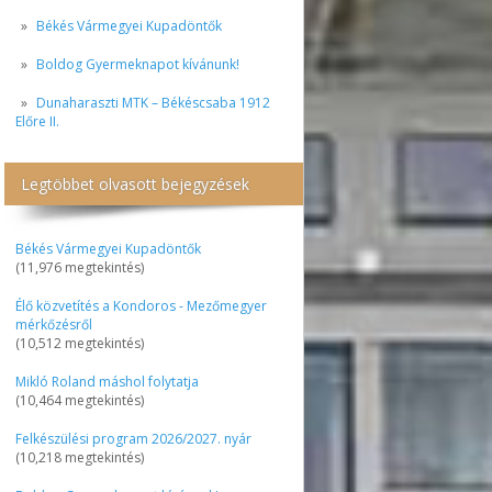
Békés Vármegyei Kupadöntők
Boldog Gyermeknapot kívánunk!
Dunaharaszti MTK – Békéscsaba 1912
Előre II.
Legtöbbet olvasott bejegyzések
Békés Vármegyei Kupadöntők
(11,976 megtekintés)
Élő közvetítés a Kondoros - Mezőmegyer
mérkőzésről
(10,512 megtekintés)
Mikló Roland máshol folytatja
(10,464 megtekintés)
Felkészülési program 2026/2027. nyár
(10,218 megtekintés)