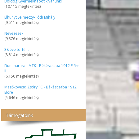
Boldog Gyermeknapot kívánunk!
(10,115 megtekintés)
Elhunyt Selmeczy-Tóth Mihály
(9,511 megtekintés)
Nevezések
(9,376 megtekintés)
38 éve történt
(8,814 megtekintés)
Dunaharaszti MTK - Békéscsaba 1912 Előre
II.
(6,150 megtekintés)
Mezőkövesd Zsóry FC - Békéscsaba 1912
Előre
(5,646 megtekintés)
Támogatóink