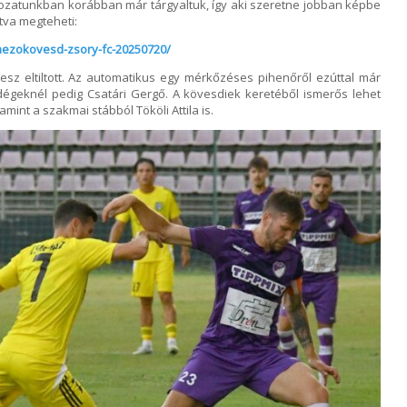
rozatunkban korábban már tárgyaltuk, így aki szeretne jobban képbe
ntva megteheti:
-mezokovesd-zsory-fc-20250720/
esz eltiltott. Az automatikus egy mérkőzéses pihenőről ezúttal már
ndégeknél pedig Csatári Gergő. A kövesdiek keretéből ismerős lehet
int a szakmai stábból Tököli Attila is.