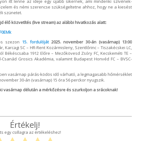
gyon itt lenne az ideje egy újabb sikernek, ami mindenki szívének-
yőzelem és némi szerencse szükségeltetne ahhoz, hogy ne a kiesést
li szünetet.
élő közvetítés (live stream) az alábbi hivatkozás alatt:
eF0EMk
-ös szezon
15. fordulóját
2025. november 30-án (vasárnap) 13:00
, Karcagi SC – HR-Rent Kozármisleny, Szentlőrinc – Tiszakécskei LC,
rától Békéscsaba 1912 Előre – Mezőkövesd Zsóry FC, Kecskeméti TE –
ed-Csanád Grosics Akadémia, valamint Budapest Honvéd FC – BVSC-
ben vasárnap párás-ködös idő várható, a legmagasabb hőmérséklet
november 30-án (vasárnap) 15 óra 56 perckor nyugszik.
 ki vasárnap délután a mérkőzésre és szurkoljon a srácoknak!
Értékelj!
ts egy csillagra az értékeléshez!