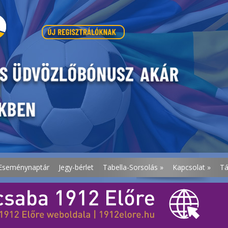
Eseménynaptár
Jegy-bérlet
Tabella-Sorsolás
»
Kapcsolat
»
T