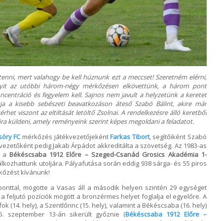
etenni, mert valahogy be kell húznunk ezt a meccset! Szeretném elérni,
yit az utóbbi három-négy mérkőzésen elkövettünk, a három pont
entráció és fegyelem kell. Sajnos nem javult a helyzetünk a keretet
tja a kisebb sebészeti beavatkozáson áteső Szabó Bálint, akire már
et viszont az eltiltását letöltő Zsolnai. A rendelkezésre álló keretből
ra küldeni, amely reményeink szerint képes megoldani a feladatot.
sóry FC
mérkőzés játékvezetőjeként
Farkas Tibort
, segítőiként Szabó
ékvezetőként pedig Jakab Árpádot akkreditálta a szövetség. Az 1983-as
, a
Békéscsaba 1912 Előre – Szeged-Csanád Grosics Akadémia 1-
kozhattunk utoljára. Pályafutása során eddig 938 sárga- és 55 piros
rkőzést kívánunk!
ponttal, mögötte a Vasas áll a második helyen szintén 29 egységet
 a feljutó pozíciók mögött a bronzérmes helyet foglalja el egyelőre. A
ok (14. hely), a Szentlőrinc (15. hely), valamint a Békéscsaba (16. hely)
5. szeptember 13-án sikerült győznie (
Békéscsaba 1912 Előre –