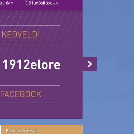
Archív
»
Élő tudósítások
»
Push értesítések