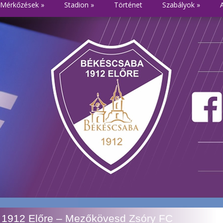
Mérkőzések
»
Stadion
»
Történet
Szabályok
»
1912 Előre – Mezőkövesd Zsóry FC