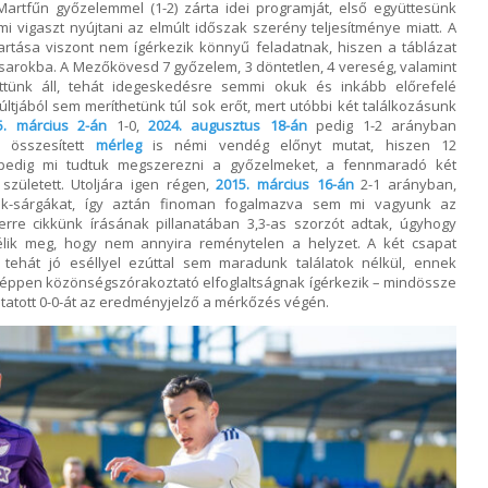
rtfűn győzelemmel (1-2) zárta idei programját, első együttesünk
 vigaszt nyújtani az elmúlt időszak szerény teljesítménye miatt. A
tartása viszont nem ígérkezik könnyű feladatnak, hiszen a táblázat
arsarokba. A Mezőkövesd 7 győzelem, 3 döntetlen, 4 vereség, valamint
őttünk áll, tehát idegeskedésre semmi okuk és inkább előrefelé
tjából sem meríthetünk túl sok erőt, mert utóbbi két találkozásunk
5. március 2-án
1-0,
2024. augusztus 18-án
pedig 1-2 arányban
z összesített
mérleg
is némi vendég előnyt mutat, hiszen 12
 pedig mi tudtuk megszerezni a győzelmeket, a fennmaradó két
zületett. Utoljára igen régen,
2015. március 16-án
2-1 arányban,
kék-sárgákat, így aztán finoman fogalmazva sem mi vagyunk az
rre cikkünk írásának pillanatában 3,3-as szorzót adtak, úgyhogy
 ítélik meg, hogy nem annyira reménytelen a helyzet. A két csapat
 tehát jó eséllyel ezúttal sem maradunk találatok nélkül, ennek
ppen közönségszórakoztató elfoglaltságnak ígérkezik – mindössze
utatott 0-0-át az eredményjelző a mérkőzés végén.