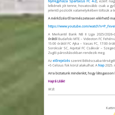
Nyíregyháza Spartacus FC 4-2
), ezért na
lelkének jót tenne, hovatovább csak a g
jelentő pozíciók valamelyikében töltsük a té
A mérkőzésről természetesen elérhető majd 
https://www.youtube.com/watch?v=P_Fxv
A Merkantil Bank NB II Liga 2025/2026
órától
Budafoki MTE – Videoton FC Fehérvár
15:00 órától FC Ajka – Vasas FC, 17:00 ó
Soroksár SC, Aqvital FC Csákvár – Szeg
Zugló párosításokban rendezik meg.
Az
előrejelzés
szerint Békéscsaba térségé
+5 Celsius fok körül alakulhat. A
Nap
2025. 
Arra biztatunk mindenkit, hogy látogasson
Hajrá Lilák!
M.B.
Kattin