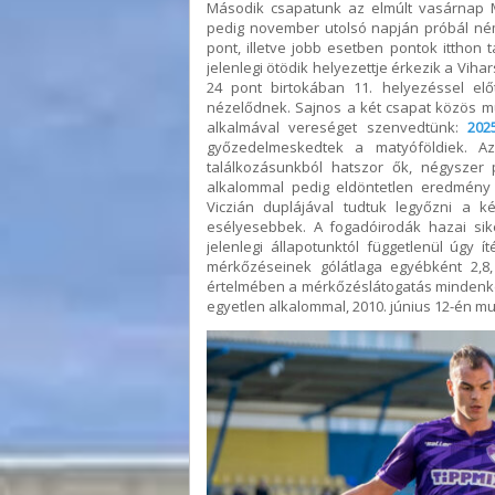
Második csapatunk az elmúlt vasárnap Ma
pedig november utolsó napján próbál némi
pont, illetve jobb esetben pontok itthon 
jelenlegi ötödik helyezettje érkezik a Vih
24 pont birtokában 11. helyezéssel el
nézelődnek. Sajnos a két csapat közös múl
alkalmával vereséget szenvedtünk:
202
győzedelmeskedtek a matyóföldiek. A
találkozásunkból hatszor ők, négyszer
alkalommal pedig eldöntetlen eredmény s
Viczián duplájával tudtuk legyőzni a 
esélyesebbek. A fogadóirodák hazai sike
jelenlegi állapotunktól függetlenül úgy
mérkőzéseinek gólátlaga egyébként 2,8,
értelmében a mérkőzéslátogatás mindenké
egyetlen alkalommal, 2010. június 12-én m