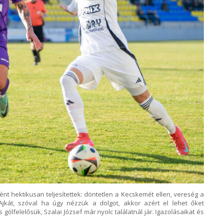
t hektikusan teljesítettek: döntetlen a Kecskemét ellen, vereség a
 Ajkát, szóval ha úgy nézzük a dolgot, akkor azért el lehet őket
 gólfelelősük, Szalai József már nyolc találatnál jár. Igazolásaikat és