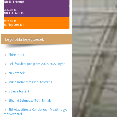
NB III. 4. forduló
2026. 08. 16.
NB II. 4. forduló
2026. 08. 18.
BL Play-Offs 1/1.
Legutóbbi bejegyzések
Előre most
Felkészülési program 2026/2027. nyár
Nevezések
Mikló Roland máshol folytatja
38 éve történt
Elhunyt Selmeczy-Tóth Mihály
Élő közvetítés a Kondoros – Mezőmegyer
mérkőzésről