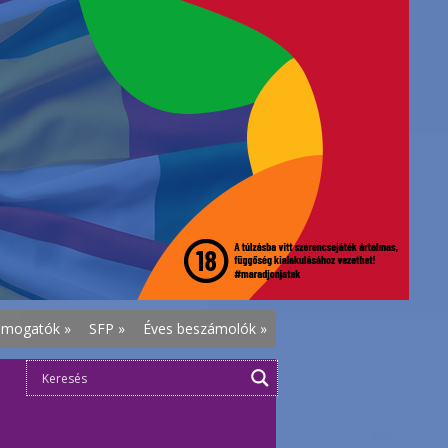
ámogatók
»
SFP
»
Éves beszámolók
»