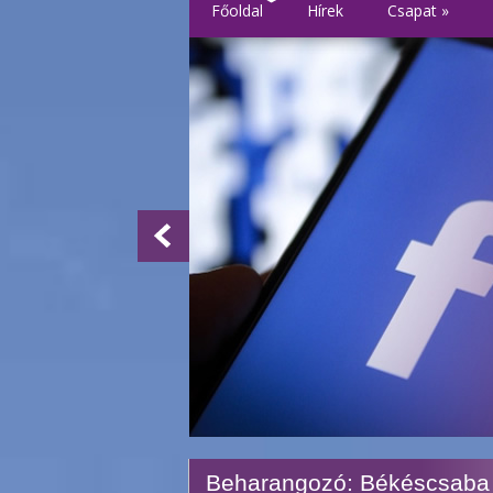
Főoldal
Hírek
Csapat
»
Beharangozó: Békéscsaba 1