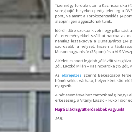
Tizennégy forduló után a Kazincbarcika (43
sereghajtó helyeken pedig jelenleg a DVSC 
pont), valamint a Törökszentmiklós (4 pon
alapján igen aggasztónak tűnik.
Időről-időre szoktunk vetni egy pillantást
és eredményekkel szállhat harcba az oszt
némileg leszakadva a Dunaújváros (34 p
szorosabb a helyzet, hiszen a táblázat
Mosonmagyaróvár (38 pont) és a VLS Veszpr
A Keleti-csoport legjobb góllövőit vizsgál
gól), Laczkó Milán – Kazincbarcika (15 gól), 
Az
előrejelzés
szerint Békéscsaba térsé
hőmérséklet várható, helyenként köd előf
nyugszik.
A hét eseményeihez tartozik még, hogy Lab
érkezéséig, a Vitányi László – Fűkő Tibor e
Hajrá Lilák! Együtt erősebbek vagyunk!
M.B.