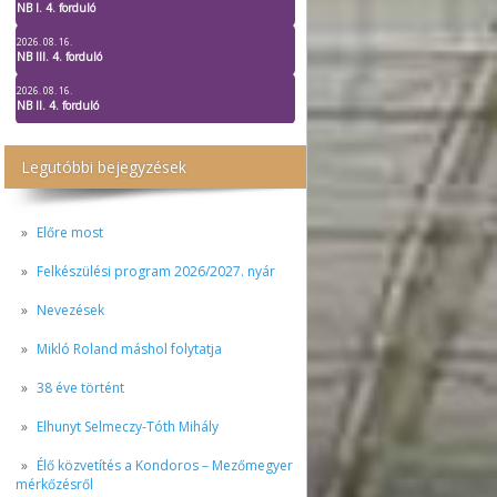
NB I. 4. forduló
2026. 08. 16.
NB III. 4. forduló
2026. 08. 16.
NB II. 4. forduló
Legutóbbi bejegyzések
Előre most
Felkészülési program 2026/2027. nyár
Nevezések
Mikló Roland máshol folytatja
38 éve történt
Elhunyt Selmeczy-Tóth Mihály
Élő közvetítés a Kondoros – Mezőmegyer
mérkőzésről