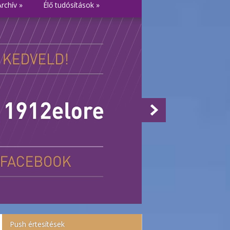
Archív
»
Élő tudósítások
»
Push értesítések