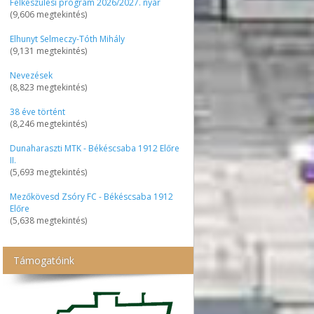
Felkészülési program 2026/2027. nyár
(9,606 megtekintés)
Elhunyt Selmeczy-Tóth Mihály
(9,131 megtekintés)
Nevezések
(8,823 megtekintés)
38 éve történt
(8,246 megtekintés)
Dunaharaszti MTK - Békéscsaba 1912 Előre
II.
(5,693 megtekintés)
Mezőkövesd Zsóry FC - Békéscsaba 1912
Előre
(5,638 megtekintés)
Támogatóink