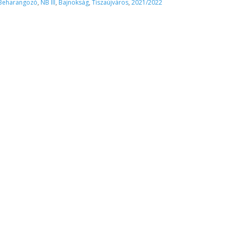
Beharangozó
,
NB III
,
Bajnokság
,
Tiszaújváros
,
2021/2022