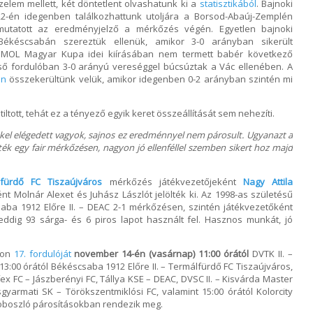
zelem mellett, két döntetlent olvashatunk ki a
statisztikából
. Bajnoki
2-én idegenben találkozhattunk utoljára a Borsod-Abaúj-Zemplén
 mutatott az eredményjelző a mérkőzés végén. Egyetlen bajnoki
ékéscsabán szereztük ellenük, amikor 3-0 arányban sikerült
A MOL Magyar Kupa idei kiírásában nem termett babér következő
lső fordulóban 3-0 arányú vereséggel búcsúztak a Vác ellenében. A
én
összekerültünk velük, amikor idegenben 0-2 arányban szintén mi
iltott, tehát ez a tényező egyik keret összeállítását sem nehezíti.
kkel elégedett vagyok, sajnos ez eredménnyel nem párosult. Ugyanazt a
ték egy fair mérkőzésen, nagyon jó ellenféllel szemben sikert hoz majd
fürdő FC Tiszaújváros
mérkőzés játékvezetőjeként
Nagy Attila
ént Molnár Alexet és Juhász Lászlót jelölték ki. Az 1998-as születésű
ba 1912 Előre II. – DEAC 2-1 mérkőzésen, szintén játékvezetőként
 eddig 93 sárga- és 6 piros lapot használt fel. Hasznos munkát, jó
ezon
17. fordulóját
november 14-én (vasárnap) 11:00 órától
DVTK II. –
 13:00 órától Békéscsaba 1912 Előre II. – Termálfürdő FC Tiszaújváros,
ex FC – Jászberényi FC, Tállya KSE – DEAC, DVSC II. – Kisvárda Master
sgyarmati SK – Törökszentmiklósi FC, valamint 15:00 órától Kolorcity
oboszló párosításokban rendezik meg.