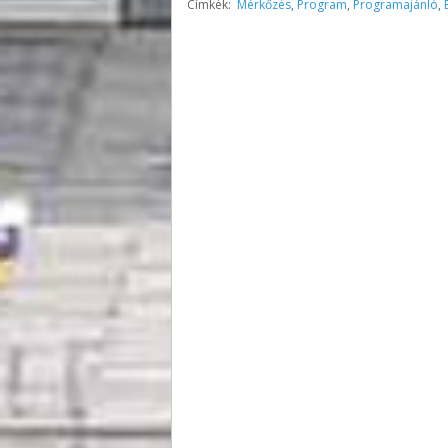
Címkék:
Mérkőzés
,
Program
,
Programajánló
,