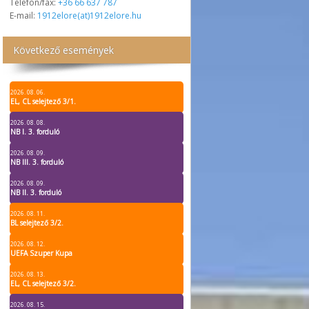
Telefon/fax:
+36 66 637 787
E-mail:
1912elore(at)1912elore.hu
Következő események
2026. 08. 06.
EL, CL selejtező 3/1.
2026. 08. 08.
NB I. 3. forduló
2026. 08. 09.
NB III. 3. forduló
2026. 08. 09.
NB II. 3. forduló
2026. 08. 11.
BL selejtező 3/2.
2026. 08. 12.
UEFA Szuper Kupa
2026. 08. 13.
EL, CL selejtező 3/2.
2026. 08. 15.