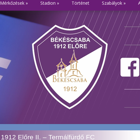
Mérkőzések
»
Stadion
»
Történet
Szabályok
»
912 Előre II. – Termálfürdő FC