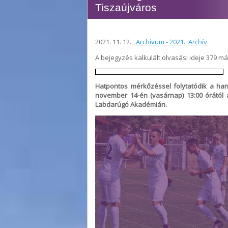
Tiszaújváros
2021. 11. 12.
Archívum - 2021.
,
Archív
A bejegyzés kalkulált olvasási ideje 379 m
Hatpontos mérkőzéssel folytatódik a ha
november 14-én (vasárnap) 13:00 órától 
Labdarúgó Akadémián.