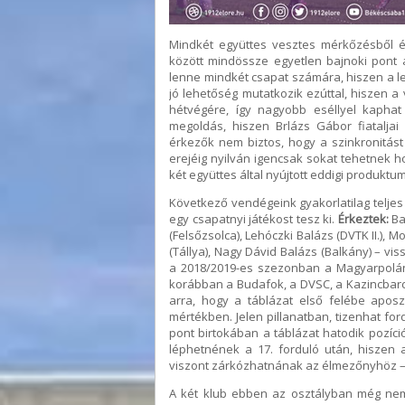
Mindkét együttes vesztes mérkőzésből ér
között mindössze egyetlen bajnoki pont 
lenne mindkét csapat számára, hiszen a le
jó lehetőség mutatkozik ezúttal, hiszen a
hétvégére, így nagyobb eséllyel kaphat 
megoldás, hiszen Brlázs Gábor fiataljai
érkezők nem biztos, hogy a szinkronitást t
erejéig nyilván igencsak sokat tehetnek
két együttes által nyújtott eddigi produk
Következő vendégeink gyakorlatilag telje
egy csapatnyi játékost tesz ki.
Érkeztek:
Ba
(Felsőzsolca), Lehóczki Balázs (DVTK II.), M
(Tállya), Nagy Dávid Balázs (Balkány) – viss
a 2018/2019-es szezonban a Magyarpolány
korábban a Budafok, a DVSC, a Kazincbarci
arra, hogy a táblázat első felébe aposzt
mértékben. Jelen pillanatban, tizenhat for
pont birtokában a táblázat hatodik pozíci
léphetnének a 17. forduló után, hiszen
viszont zárkózhatnának az élmezőnyhöz – 
A két klub ebben az osztályban még nem 