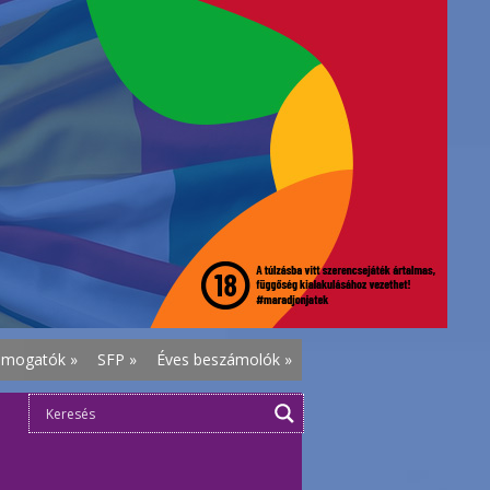
ámogatók
»
SFP
»
Éves beszámolók
»