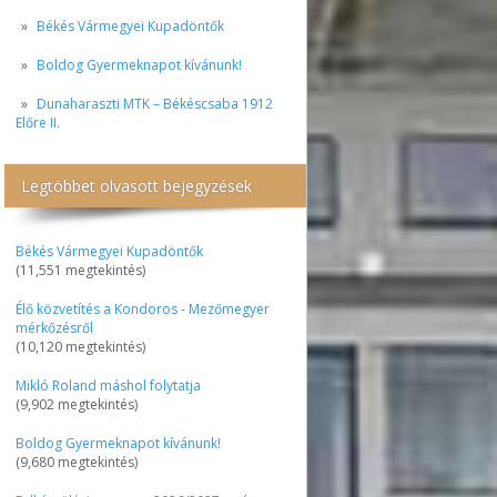
Békés Vármegyei Kupadöntők
Boldog Gyermeknapot kívánunk!
Dunaharaszti MTK – Békéscsaba 1912
Előre II.
Legtöbbet olvasott bejegyzések
Békés Vármegyei Kupadöntők
(11,551 megtekintés)
Élő közvetítés a Kondoros - Mezőmegyer
mérkőzésről
(10,120 megtekintés)
Mikló Roland máshol folytatja
(9,902 megtekintés)
Boldog Gyermeknapot kívánunk!
(9,680 megtekintés)