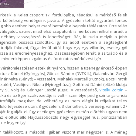
kezik a Keleti csoport 17. fordulójába, ráadásul a mérkőző felek
a különbség vendégeink javára. A győzelem tehát egyaránt fontos
gjobb esetben helyet cserélhetnénk a bajnoki táblázaton. Erre talán
 válogatott szünet miatt első csapatunk is mérkőzés nélkül maradt a
néhány visszajátszó is lehetőséget. Bár, ki tudja melyik a jobb
 igencsak összecsiszolódtak, így az adott esetben a segítségként
udják fokozni, függetlenül attól, hogy egy-egy villanás, esetleg gól
 hozzá az eredményességhez. Összességében tehát, a szituáció és a
tum mindenképpen izgalmas és fordulatos mérkőzést ígér.
s vérátömlesztésen estek át nyáron, hiszen a tizenegy érkező éppen
rtusz Dániel (Gyöngyös), Gönczi Sándor (DVTK II.), Galambvári Gergő
olnár Máté (Sényő) – visszatért, Mahalek Marcell (Putnok), Bocsi Patrik
zatért, Vasilijevic Nikola (Nyíregyháza), Gottfried Dániel (előző klubja
 SE volt) és Géringer László (Eger). A vezetőedző,
Vitelki Zoltán
–
ka és az Eger szakvezetője is volt – személye pedig szinte garancia
rofálják magukat, de vélhetőleg ez nem elégíti ki céljaikat teljes
duló teljesítése után, 8 győzelem, 3 döntetlen, 5 vereség, valamint 27
óját foglalják el. Egy esetleges győzelem esetén előrébb ugyan nem
 az előttük álló Hajdúszoboszló négy egységgel húz, pontszámban
ne legyen így!
találkozott, a második ligában viszont már négyszer is. A mérleg