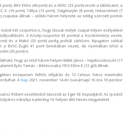
 pont), BKV Előre (40 pont) és a DEAC (33 pont) vezeti a táblázatot, a
II. (16 pont), Tállya (13 pont), Salgótarján (8 pont), Hidasnémeti (7
t) csapatai állnak – utóbbi három helyzete az eddig szerzett pontok
 a másik két csoportra is, hogy lássuk melyik csapat milyen esélyekkel
ályváltásért. A Közép-csoportot 43 ponttal a Kozármisleny vezeti,
ont) és a Makó (33 pont) pedig próbál zárkózni. Nyugaton sokkal
ot a BVSC-Zugló 41 pont birtokában vezeti, de nyomában lohol a
ém (35 pont) is.
va látható, hogy az első három helyen Máté János – Hajdúszoboszló (17
valamint Ilyés Tamás – Békéscsaba 1912 Előre II. (12 gól) állnak.
gében közepesen felhős időjárás és 13 Celsius fokos maximális
ordulhat. A
Nap
2021. november 14-én (vasárnap) 16 óra 10 perckor
ancz Róbert vezetőedző távozott az Eger SE kispadjáról. Az új edző
dzőpáros irányítja a jelenleg 14. helyen álló Heves megyeieket.