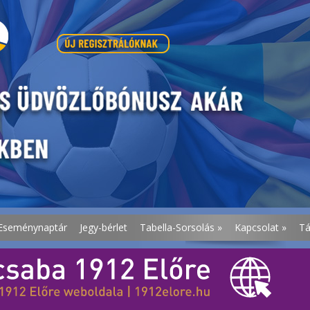
Eseménynaptár
Jegy-bérlet
Tabella-Sorsolás
»
Kapcsolat
»
T