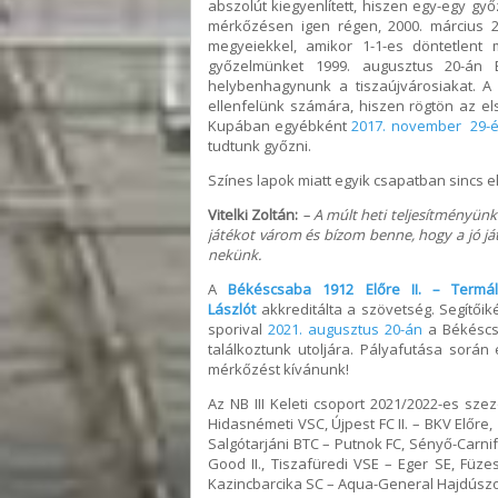
abszolút kiegyenlített, hiszen egy-egy győ
mérkőzésen igen régen, 2000. március 2
megyeiekkel, amikor 1-1-es döntetlent
győzelmünket 1999. augusztus 20-án B
helybenhagynunk a tiszaújvárosiakat. 
ellenfelünk számára, hiszen rögtön az e
Kupában egyébként
2017. november 29-
tudtunk győzni.
Színes lapok miatt egyik csapatban sincs elt
Vitelki Zoltán:
– A múlt heti teljesítményün
játékot várom és bízom benne, hogy a jó já
nekünk.
A
Békéscsaba 1912 Előre II. – Termál
Lászlót
akkreditálta a szövetség. Segítőik
sporival
2021. augusztus 20-án
a Békéscsa
találkoztunk utoljára. Pályafutása során
mérkőzést kívánunk!
Az NB III Keleti csoport 2021/2022-es sz
Hidasnémeti VSC, Újpest FC II. – BKV Előre,
Salgótarjáni BTC – Putnok FC, Sényő-Carnif
Good II., Tiszafüredi VSE – Eger SE, Füze
Kazincbarcika SC – Aqua-General Hajdúsz