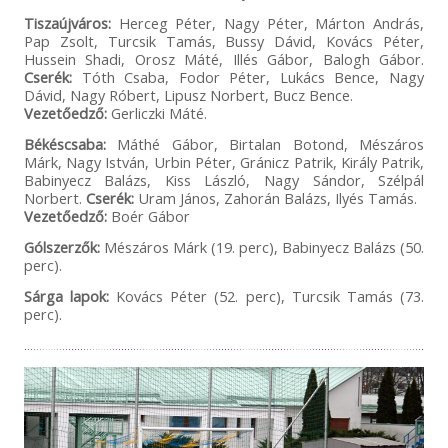
Tiszaújváros:
Herceg Péter, Nagy Péter, Márton András,
Pap Zsolt, Turcsik Tamás, Bussy Dávid, Kovács Péter,
Hussein Shadi, Orosz Máté, Illés Gábor, Balogh Gábor.
Cserék:
Tóth Csaba, Fodor Péter, Lukács Bence, Nagy
Dávid, Nagy Róbert, Lipusz Norbert, Bucz Bence.
Vezetőedző:
Gerliczki Máté.
Békéscsaba:
Máthé Gábor, Birtalan Botond, Mészáros
Márk, Nagy István, Urbin Péter, Gránicz Patrik, Király Patrik,
Babinyecz Balázs, Kiss László, Nagy Sándor, Szélpál
Norbert.
Cserék:
Uram János, Zahorán Balázs, Ilyés Tamás.
Vezetőedző:
Boér Gábor
Gólszerzők:
Mészáros Márk (19. perc), Babinyecz Balázs (50.
perc).
Sárga lapok:
Kovács Péter (52. perc), Turcsik Tamás (73.
perc).