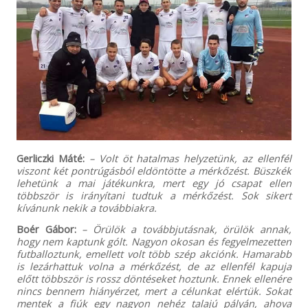
Gerliczki Máté:
– Volt öt hatalmas helyzetünk, az ellenfél
viszont két pontrúgásból eldöntötte a mérkőzést. Büszkék
lehetünk a mai játékunkra, mert egy jó csapat ellen
többször is irányítani tudtuk a mérkőzést. Sok sikert
kívánunk nekik a továbbiakra.
Boér Gábor:
– Örülök a továbbjutásnak, örülök annak,
hogy nem kaptunk gólt. Nagyon okosan és fegyelmezetten
futballoztunk, emellett volt több szép akciónk. Hamarabb
is lezárhattuk volna a mérkőzést, de az ellenfél kapuja
előtt többször is rossz döntéseket hoztunk. Ennek ellenére
nincs bennem hiányérzet, mert a célunkat elértük. Sokat
mentek a fiúk egy nagyon nehéz talajú pályán, ahova