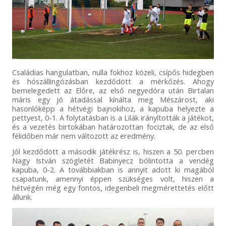
Családias hangulatban, nulla fokhoz közeli, csípős hidegben
és hószállingózásban kezdődött a mérkőzés. Ahogy
bemelegedett az Előre, az első negyedóra után Birtalan
máris egy jó átadással kínálta meg Mészárost, aki
hasonlóképp a hétvégi bajnokihoz, a kapuba helyezte a
pettyest, 0-1. A folytatásban is a Lilák irányították a játékot,
és a vezetés birtokában határozottan fociztak, de az első
félidőben már nem változott az eredmény.
Jól kezdődött a második játékrész is, hiszen a 50. percben
Nagy István szögletét Babinyecz bólintotta a vendég
kapuba, 0-2. A továbbiakban is annyit adott ki magából
csapatunk, amennyi éppen szükséges volt, hiszen a
hétvégén még egy fontos, idegenbeli megmérettetés előtt
állunk.