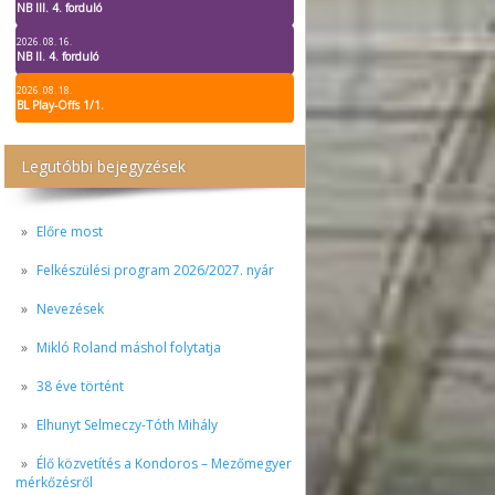
NB III. 4. forduló
2026. 08. 16.
NB II. 4. forduló
2026. 08. 18.
BL Play-Offs 1/1.
Legutóbbi bejegyzések
Előre most
Felkészülési program 2026/2027. nyár
Nevezések
Mikló Roland máshol folytatja
38 éve történt
Elhunyt Selmeczy-Tóth Mihály
Élő közvetítés a Kondoros – Mezőmegyer
mérkőzésről