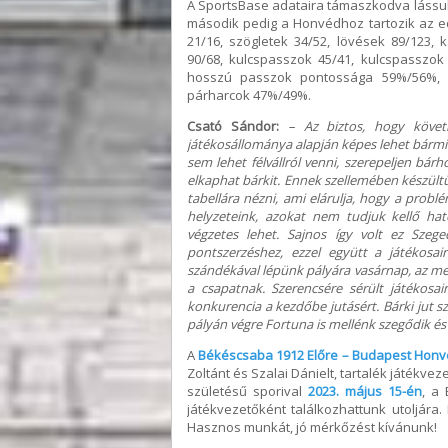
A SportsBase adataira támaszkodva lássuk
második pedig a Honvédhoz tartozik az edd
21/16, szögletek 34/52, lövések 89/123, 
90/68, kulcspasszok 45/41, kulcspassz
hosszú passzok pontossága 59%/56%, b
párharcok 47%/49%.
Csató Sándor:
– Az biztos, hogy követ
játékosállománya alapján képes lehet bármiko
sem lehet félvállról venni, szerepeljen bár
elkaphat bárkit. Ennek szellemében készül
tabellára nézni, ami elárulja, hogy a pro
helyzeteink, azokat nem tudjuk kellő haté
végzetes lehet. Sajnos így volt ez Szeg
pontszerzéshez, ezzel együtt a játékosa
szándékával lépünk pályára vasárnap, az m
a csapatnak. Szerencsére sérült játékosa
konkurencia a kezdőbe jutásért. Bárki jut s
pályán végre Fortuna is mellénk szegődik é
A
Békéscsaba 1912 Előre – Budapest Honv
Zoltánt és Szalai Dánielt, tartalék játékv
születésű sporival
2023. május 15-én
, a
játékvezetőként találkozhattunk utoljára.
Hasznos munkát, jó mérkőzést kívánunk!