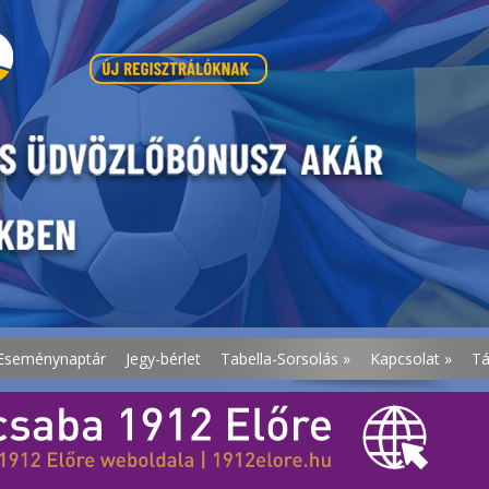
Eseménynaptár
Jegy-bérlet
Tabella-Sorsolás
»
Kapcsolat
»
T