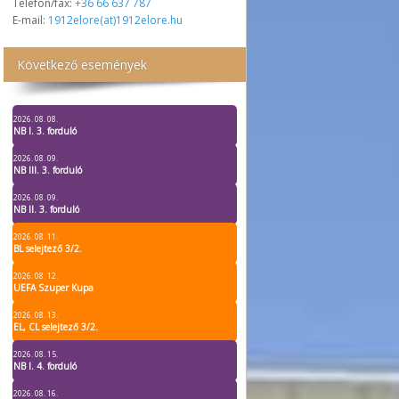
Telefon/fax:
+36 66 637 787
E-mail:
1912elore(at)1912elore.hu
Következő események
2026. 08. 08.
NB I. 3. forduló
2026. 08. 09.
NB III. 3. forduló
2026. 08. 09.
NB II. 3. forduló
2026. 08. 11.
BL selejtező 3/2.
2026. 08. 12.
UEFA Szuper Kupa
2026. 08. 13.
EL, CL selejtező 3/2.
2026. 08. 15.
NB I. 4. forduló
2026. 08. 16.