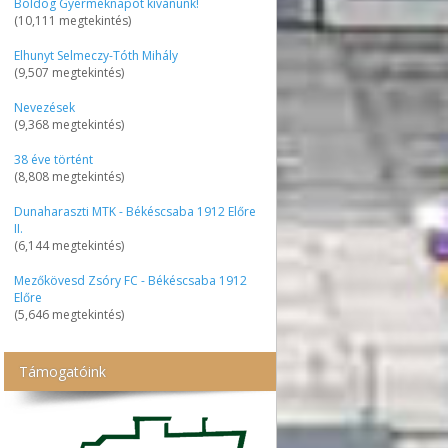
Boldog Gyermeknapot kívánunk!
(10,111 megtekintés)
Elhunyt Selmeczy-Tóth Mihály
(9,507 megtekintés)
Nevezések
(9,368 megtekintés)
38 éve történt
(8,808 megtekintés)
Dunaharaszti MTK - Békéscsaba 1912 Előre
II.
(6,144 megtekintés)
Mezőkövesd Zsóry FC - Békéscsaba 1912
Előre
(5,646 megtekintés)
Támogatóink