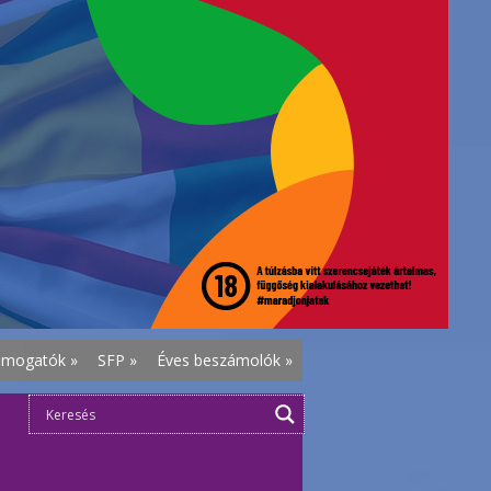
ámogatók
»
SFP
»
Éves beszámolók
»