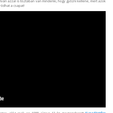
lván azzal is tisztában van mindenki, hogy győzni kellene, mert azok
ródhat a csapat!