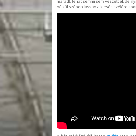
maradt, tehát semmi sem veszett el, de nyi
nélkül szépen lassan a kiesés szélére sod