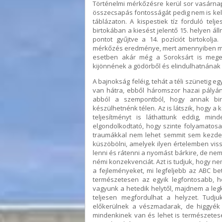
Történelmi mérkőzésre kerül sor vasárna
összecsapás fontosságát pedig nem is kell
táblázaton. A kispestiek tíz forduló tel
birtokában a kiesést jelentő 15. helyen ál
pontot gyűjtve a 14. pozíciót birtokolj
mérkőzés eredménye, mert amennyiben mi t
esetben akár még a Soroksárt is mege
kijönnének a gödörből és elindulhatnának f
A bajnokság feléig, tehát a téli szünetig
van hátra, ebből háromszor hazai pályán 
abból a szempontból, hogy annak birt
készülhetnénk télen. Az is látszik, hogy a 
teljesítményt is láthattunk eddig, mi
elgondolkodtató, hogy szinte folyamatos
traumákkal nem lehet semmit sem kezdeni
küszöbölni, amelyek ilyen értelemben vis
lenni és rátenni a nyomást bárkire, de nem
némi konzekvenciát. Azt is tudjuk, hogy nem 
a fejleményeket, mi legfeljebb az ABC bet
természetesen az egyik legfontosabb, h
vagyunk a hetedik helytől, majdnem a leg
teljesen megfordulhat a helyzet. Tudj
előkerülnek a vészmadarak, de higgyék 
mindenkinek van és lehet is természete