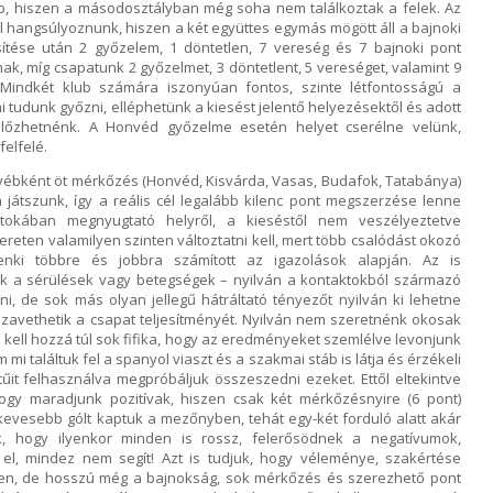
p, hiszen a másodosztályban még soha nem találkoztak a felek. Az
 hangsúlyoznunk, hiszen a két együttes egymás mögött áll a bajnoki
jesítése után 2 győzelem, 1 döntetlen, 7 vereség és 7 bajnoki pont
lnak, míg csapatunk 2 győzelmet, 3 döntetlent, 5 vereséget, valamint 9
a. Mindkét klub számára iszonyúan fontos, szinte létfontosságú a
udunk győzni, elléphetünk a kiesést jelentő helyezésektől és adott
lőzhetnénk. A Honvéd győzelme esetén helyet cserélne velünk,
elfelé.
 egyébként öt mérkőzés (Honvéd, Kisvárda, Vasas, Budafok, Tatabánya)
játszunk, így a reális cél legalább kilenc pont megszerzése lenne
okában megnyugtató helyről, a kieséstől nem veszélyeztetve
kereten valamilyen szinten változtatni kell, mert több csalódást okozó
ndenki többre és jobbra számított az igazolások alapján. Az is
ak a sérülések vagy betegségek – nyilván a kontaktokból származó
, de sok más olyan jellegű hátráltató tényezőt nyilván ki lehetne
szavethetik a csapat teljesítményét. Nyilván nem szeretnénk okosak
 kell hozzá túl sok fifika, hogy az eredményeket szemlélve levonjunk
mi találtuk fel a spanyol viaszt és a szakmai stáb is látja és érzékeli
űit felhasználva megpróbáljuk összeszedni ezeket. Ettől eltekintve
ogy maradjunk pozitívak, hiszen csak két mérkőzésnyire (6 pont)
kevesebb gólt kaptuk a mezőnyben, tehát egy-két forduló alatt akár
uk, hogy ilyenkor minden is rossz, felerősödnek a negatívumok,
el, mindez nem segít! Azt is tudjuk, hogy véleménye, szakértése
sen, de hosszú még a bajnokság, sok mérkőzés és szerezhető pont