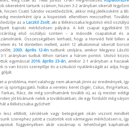
etes, elég csak az 1988. június 13-án megrendezett
Kupadöntőre
b sikereként tartunk számon, hiszen 3-2 arányban sikerült legyőzni
ak, hiszen Csató Sándor vezetőedzőnk, akkor még játékosként a 80.
pedig mesterként újra a kispestiek ellenében meccselhet. További
tőedzője az a
Laczkó Zsolt
, aki a Békéscsaba legutolsó első osztályú
lépett bajnoki mérkőzésen pályára. A két csapat egyébként 55
izárólag első osztályú szinten – a második csapatokat és a
számolnánk. Összességében leírható, hogy a Honvéd felé billen a
elem és 14 döntetlen mellett, azért 12 alkalommal sikerült borsot
zelőtt,
2003. április 12-én
tudtunk utoljára, amikor Megyesi László
3-1 arányban tudtuk itthon tartani a három pontot. Utolsó közös
ottuk egymással
2016. április 23-án
, amikor 2-1 arányban a hazaiak
ek is van közös szereplője és a szituáció nyalánkságát az adja, hogy
gólját.
het a probléma, mert valahogy nem akarnak jönni az eredmények, így
 új sportigazgató, hiába a veretes keret (Sigér, Csilus, Ihrig-Farkas,
 Farkas, Rácz, de még sorolhatnánk tovább is), az új mester eddigi
nden jót kívánunk nekik a továbbiakban, de egy fordulót még várjon
tehát a Békéscsaba győzhet!
 lesz eltiltott, sérülések vagy betegségek okán viszont mindkét
sunk szerephez jutott a csütörtök esti vármegyei mérkőzésen is, így
e állapotuk függvényében akár vasárnap is lehetőséget kaphatnak