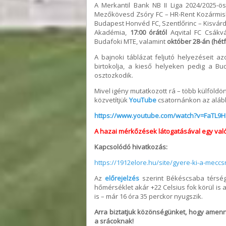
A Merkantil Bank NB II Liga 2024/2025-
Mezőkövesd Zsóry FC – HR-Rent Kozármis
Budapest Honvéd FC, Szentlőrinc – Kisvár
Akadémia,
17:00 órától
Aqvital FC Csákvá
Budafoki MTE, valamint
október 28-án (hétf
A bajnoki táblázat feljutó helyezéseit a
birtokolja, a kieső helyeken pedig a B
osztozkodik.
Mivel igény mutatkozott rá – több külföldö
közvetítjük
YouTube
csatornánkon az alábbi
https://www.youtube.com/watch?v=FaTL9H
A hazai mérkőzések látogatásával egy való
Kapcsolódó hivatkozás:
https://1912elore.hu/site/gyere-ki-a-meccs
Az
előrejelzés
szerint Békéscsaba térsé
hőmérséklet akár +22 Celsius fok körül is 
is – már 16 óra 35 perckor nyugszik.
Arra biztatjuk közönségünket, hogy amenn
a srácoknak!