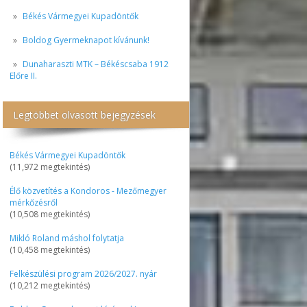
Békés Vármegyei Kupadöntők
Boldog Gyermeknapot kívánunk!
Dunaharaszti MTK – Békéscsaba 1912
Előre II.
Legtöbbet olvasott bejegyzések
Békés Vármegyei Kupadöntők
(11,972 megtekintés)
Élő közvetítés a Kondoros - Mezőmegyer
mérkőzésről
(10,508 megtekintés)
Mikló Roland máshol folytatja
(10,458 megtekintés)
Felkészülési program 2026/2027. nyár
(10,212 megtekintés)