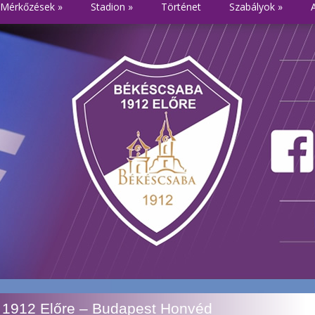
Mérkőzések
»
Stadion
»
Történet
Szabályok
»
1912 Előre – Budapest Honvéd