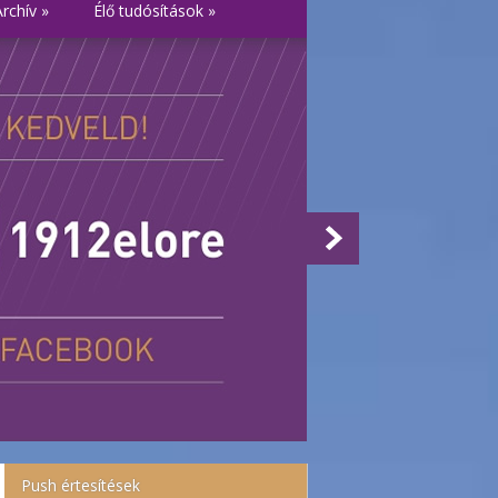
Archív
»
Élő tudósítások
»
Push értesítések