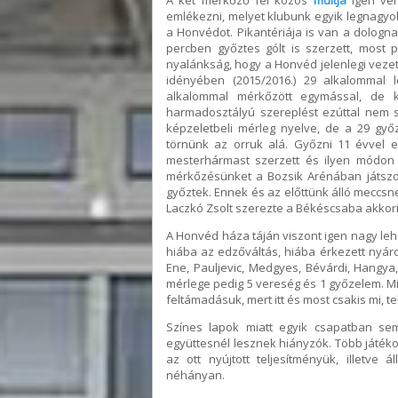
A két mérkőző fél közös
múltja
igen ver
emlékezni, melyet klubunk egyik legnagyob
a Honvédot. Pikantériája is van a dologn
percben győztes gólt is szerzett, most 
nyalánkság, hogy a Honvéd jelenlegi veze
idényében (2015/2016.) 29 alkalommal 
alkalommal mérkőzött egymással, de k
harmadosztályú szereplést ezúttal nem 
képzeletbeli mérleg nyelve, de a 29 győz
törnünk az orruk alá. Győzni 11 évvel e
mesterhármast szerzett és ilyen módon 
mérkőzésünket a Bozsik Arénában játsz
győztek. Ennek és az előttünk álló meccsn
Laczkó Zsolt szerezte a Békéscsaba akkori 
A Honvéd háza táján viszont igen nagy le
hiába az edzőváltás, hiába érkezett nyáron
Ene, Pauljevic, Medgyes, Bévárdi, Hangya,
mérlege pedig 5 vereség és 1 győzelem. Mi
feltámadásuk, mert itt és most csakis mi, 
Színes lapok miatt egyik csapatban sem
együttesnél lesznek hiányzók. Több játéko
az ott nyújtott teljesítményük, illetv
néhányan.