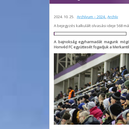
2024. 10. 25.
Archívum – 2024.
,
Archív
A bejegyzés kalkulált olvasási ideje 568 m
A bajnokság egyharmadát magunk mögött
Honvéd FC együttesét fogadjuk a Merkantil