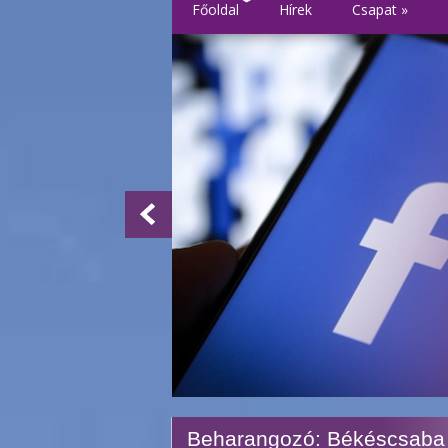
Főoldal
Hírek
Csapat
»
Beharangozó: Békéscsaba 