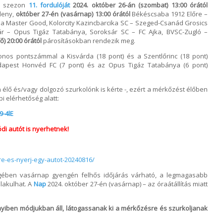
ös szezon
11. fordulóját
2024. október 26-án (szombat) 13:00 órától
leny,
október 27-én (vasárnap) 13:00 órától
Békéscsaba 1912 Előre –
da Master Good, Kolorcity Kazincbarcika SC – Szeged-Csanád Grosics
r – Opus Tigáz Tatabánya, Soroksár SC – FC Ajka, BVSC-Zugló –
ő) 20:00 órától
párosításokban rendezik meg.
zonos pontszámmal a Kisvárda (18 pont) és a Szentlőrinc (18 pont)
udapest Honvéd FC (7 pont) és az Opus Tigáz Tatabánya (6 pont)
n élő és/vagy dolgozó szurkolónk is kérte -, ezért a mérkőzést élőben
 elérhetőség alatt:
9-4lE
di autót is nyerhetnek!
re-es-nyerj-egy-autot-20240816/
gében vasárnap gyengén felhős időjárás várható, a legmagasabb
alakulhat. A
Nap
2024. október 27-én (vasárnap) – az óraátállítás miatt
yiben módjukban áll, látogassanak ki a mérkőzésre és szurkoljanak