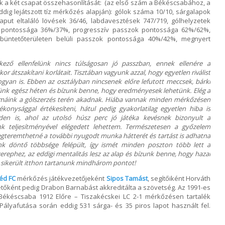
 a két csapat összehasonlítását: (az első szám a Békéscsabához, a
ig lejátszott tíz mérkőzés alapján): gólok száma 10/10, sárgalapok
kaput eltaláló lövések 36/46, labdavesztések 747/719, gólhelyzetek
ok pontossága 36%/37%, progresszív passzok pontossága 62%/62%,
üntetőterületen belüli passzok pontossága 40%/42%, megnyert
kező ellenfelünk nincs túlságosan jó passzban, ennek ellenére a
r átszakítani korlátait. Tisztában vagyunk azzal, hogy egyetlen riválist
hogyan is. Ebben az osztályban nincsenek előre lefutott meccsek, bárki
tünk egész héten és bízunk benne, hogy eredményesek lehetünk. Elég a
blémáink a gólszerzés terén akadnak. Hiába vannak minden mérkőzésen
konysággal értékesíteni, hátul pedig gyakorlatilag egyetlen hiba is
eden is, ahol az utolsó húsz perc jó játéka kevésnek bizonyult a
ink teljesítményével elégedett lehettem. Természetesen a győzelem
egteremthetné a további nyugodt munka hátterét és tartást is adhatna
ink döntő többsége felépült, így ismét minden poszton több lett a
zerephez, az eddigi mentalitás lesz az alap és bízunk benne, hogy hazai
s sikerült itthon tartanunk mindhárom pontot!
éd FC
mérkőzés játékvezetőjeként
Sipos Tamást
, segítőiként Horváth
ezetőként pedig Drabon Barnabást akkreditálta a szövetség. Az 1991-es
 Békéscsaba 1912 Előre – Tiszakécskei LC 2-1 mérkőzésen tartalék
 Pályafutása során eddig 531 sárga- és 35 piros lapot használt fel.