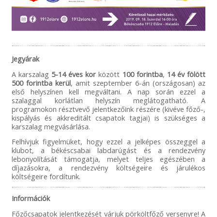
Jegyárak
A karszalag
5-14 éves kor
között
100 forintba
,
14 év fölött
500 forintba kerül
, amit szeptember 6-án (országosan) az
első helyszínen kell megváltani. A nap során ezzel a
szalaggal korlátlan helyszín meglátogatható. A
programokon résztvevő jelentkezőink részére (kivéve főző-,
kispályás és akkreditált csapatok tagjai) is szükséges a
karszalag megvásárlása.
Felhívjuk figyelmüket, hogy ezzel a jelképes összeggel a
klubot, a békéscsabai labdarúgást és a rendezvény
lebonyolítását támogatja, melyet teljes egészében a
díjazásokra, a rendezvény költségeire és járulékos
költségeire fordítunk.
Információk
Főzőcsapatok jelentkezését várjuk pörköltfőző versenyre! A