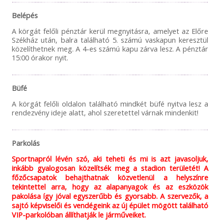
Belépés
A körgát felőli pénztár kerül megnyitásra, amelyet az Előre
Székház után, balra található 5. számú vaskapun keresztül
közelíthetnek meg. A 4-es számú kapu zárva lesz. A pénztár
15:00 órakor nyit.
Büfé
A körgát felőli oldalon található mindkét büfé nyitva lesz a
rendezvény ideje alatt, ahol szeretettel várnak mindenkit!
Parkolás
Sportnapról lévén szó, aki teheti és mi is azt javasoljuk,
inkább gyalogosan közelítsék meg a stadion területét! A
főzőcsapatok behajthatnak közvetlenül a helyszínre
tekintettel arra, hogy az alapanyagok és az eszközök
pakolása így jóval egyszerűbb és gyorsabb. A szervezők, a
sajtó képviselői és vendégeink az új épület mögött található
VIP-parkolóban állíthatják le járműveiket.