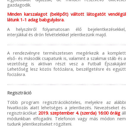
gazdagodik.
Minden karszalagot (belépőt) váltott látogatót vendégül
látunk 1-1 adag babgulyásra.
A helyszínről folyamatosan élő bejelentkezésekkel,
interjúkkal és drón felvételekkel jelentkezünk majd.
A rendezvényre természetesen megérkezik a komplett
első- és második csapatunk is, valamint a szakmai stáb és a
vezetőség is aktívan részt vesz a Futball Éjszakáján!
Lehetőség lesz közös fotózásra, beszélgetésre és együtt
focizásra.
Regisztráció
Több program regisztrációköteles, melyekre az alábbi
hivatkozás alatt lehetséges a jelentkezés. Nevezéseket és
regisztrációkat
2019. szeptember 4. (szerda) 16:00 óráig
áll
módunkban elfogadni. Telefonon vagy más módon nem
tudunk jelentkezéseket rögzíteni.