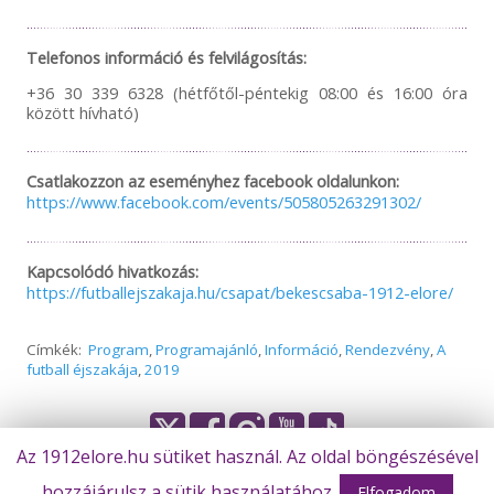
Telefonos információ és felvilágosítás:
+36 30 339 6328 (hétfőtől-péntekig 08:00 és 16:00 óra
között hívható)
Csatlakozzon az eseményhez facebook oldalunkon:
https://www.facebook.com/events/505805263291302/
Kapcsolódó hivatkozás:
https://futballejszakaja.hu/csapat/bekescsaba-1912-elore/
Címkék:
Program
,
Programajánló
,
Információ
,
Rendezvény
,
A
futball éjszakája
,
2019
Az 1912elore.hu sütiket használ. Az oldal böngészésével
© Békéscsaba 1912 Előre Futball Zrt.
hozzájárulsz a sütik használatához.
Elfogadom