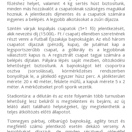
főzéshez helyet, valamint 4 kg sertés húst biztosítunk,
minden más hozzávalót a csapatoknak szükséges magukkal
hozniuk. A jelentkezés díjmentes és a csapatok számára
ingyenes a belépés. A legjobb alkotásokat a zsűri díjazza.
Szintén várjuk kispályás csapatok (5+1 fő) jelentkezését,
akik nevezési díj (15.000,- Ft / csapat) ellenében szeretnének
részt venni a Futball Éjszakája bajnokságán. Az első három
csapatot díjazzuk (pénzdíj, kupa), de jutalmat kap a
legsportszerűbb csapat, a gólkirály és a legjobbnak
választott kapus is. A regisztrált csapat tagjai számára a
belépés díjtalan. Pályára lépés saját mezben, öltözködési
lehetőséget biztosítunk. A bajnokságot két csoportra
osztva (sorsolással), körmérkőzéses rendszerben
bonyolítjuk le, a játékidő egyszer húsz perc. A játékterület
mérete: 20 x 40 méter, felülete műfű, a kapuk mérete 5 x 2
méter. A mérkőzéseket profi sporik vezetik.
Stadiontúra: a délután és az este folyamán több turnusban
lehetőség lesz belülről is megtekinteni és bejárni, az új
lelátó alatt található helyiségeket, így megtekinthetik a
teljes átköltözés előtti állapotot.
Tizenegyes párbaj, célbarúgó bajnokság, agility teszt és
megfelelő számú jelentkező esetén dekázó verseny. A
legjobbakat díjazzuk, de minden résztvevő oklevéllel