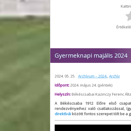
Kattin
Értékelé
Gyermeknapi majális 2024
2024. 05. 25.
Archívum – 2024.
,
Archív
Időpont:
2024. május 24. (péntek)
Helyszín:
Békéscsabai Kazinczy Ferenc Álta
A Békéscsaba 1912 Előre első csapa
rendezvényeihez való csatlakozással, í
direktívái
között fontos szerepet tölt be a 