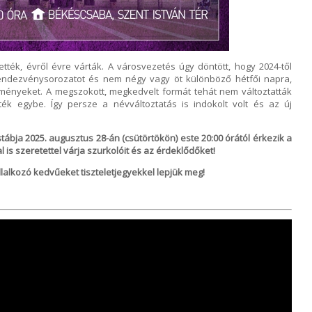
tték, évről évre várták. A városvezetés úgy döntött, hogy 2024-től
rendezvénysorozatot és nem négy vagy öt különböző hétfői napra,
ényeket. A megszokott, megkedvelt formát tehát nem változtatták
ék egybe. Így persze a névváltoztatás is indokolt volt és az új
ábja 2025. augusztus 28-án (csütörtökön) este 20:00 órától érkezik a
 is szeretettel várja szurkolóit és az érdeklődőket!
llalkozó kedvűeket tiszteletjegyekkel lepjük meg!