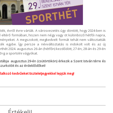
ték, évről évre várták. A városvezetés úgy döntött, hogy 2024-ben is
 eltérő formában, hiszen nem négy vagy öt különböző hétfői napra,
ényeket. A megszokott, megkedvelt formát tehát nem változtatták
ék egybe. Így persze a névváltoztatás is indokolt volt és az új
rthét 2024. augusztus 26-án (hétfőn) kezdődött, 27-én, 28-án és 29-én
0-ig a sportolni vágyókat.
tábja augusztus 29-én (csütörtökön) érkezik a Szent István térre és
szurkolóit és az érdeklődőket!
llalkozó kedvűeket tiszteletjegyekkel lepjük meg!
Értékelj!