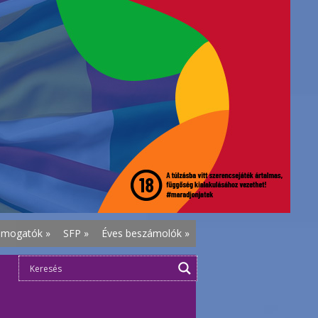
ámogatók
»
SFP
»
Éves beszámolók
»