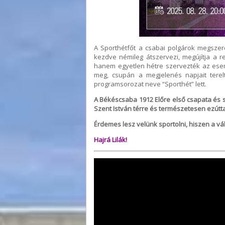
A Sporthétfőt a csabai polgárok megszere
kezdve némileg átszervezi, megújítja a 
hanem egyetlen hétre szervezték az esem
meg, csupán a megjelenés napjait terelt
programsorozat neve “Sporthét” lett.
A Békéscsaba 1912 Előre első csapata és st
Szent István térre és természetesen ezúttal
Érdemes lesz velünk sportolni, hiszen a vá
Hajrá Lilák!