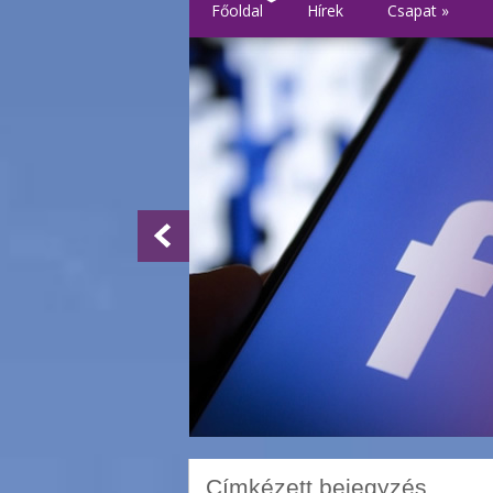
Főoldal
Hírek
Csapat
»
Címkézett bejegyzés