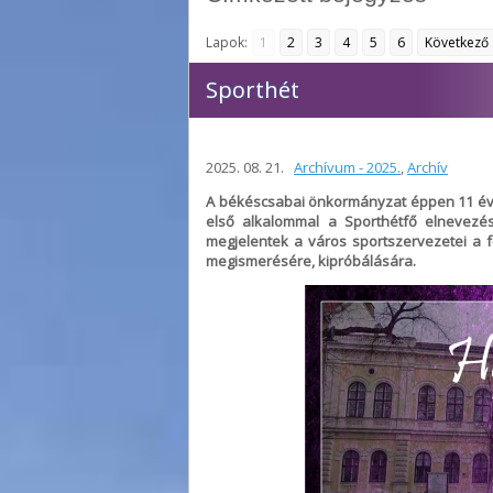
Lapok:
1
2
3
4
5
6
Következő
Sporthét
2025. 08. 21.
Archívum - 2025.
,
Archív
A békéscsabai önkormányzat éppen 11 évve
első alkalommal a Sporthétfő elnevezé
megjelentek a város sportszervezetei a 
megismerésére, kipróbálására.