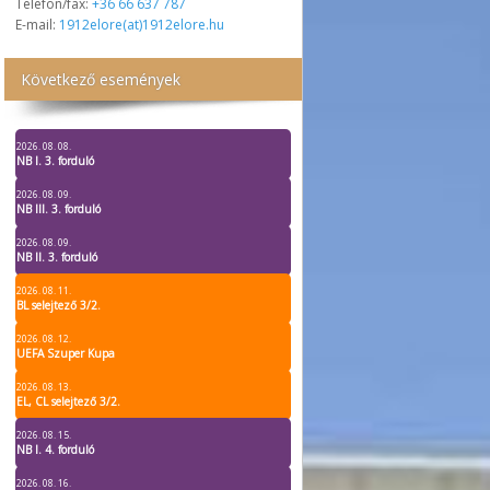
Telefon/fax:
+36 66 637 787
E-mail:
1912elore(at)1912elore.hu
Következő események
2026. 08. 08.
NB I. 3. forduló
2026. 08. 09.
NB III. 3. forduló
2026. 08. 09.
NB II. 3. forduló
2026. 08. 11.
BL selejtező 3/2.
2026. 08. 12.
UEFA Szuper Kupa
2026. 08. 13.
EL, CL selejtező 3/2.
2026. 08. 15.
NB I. 4. forduló
2026. 08. 16.