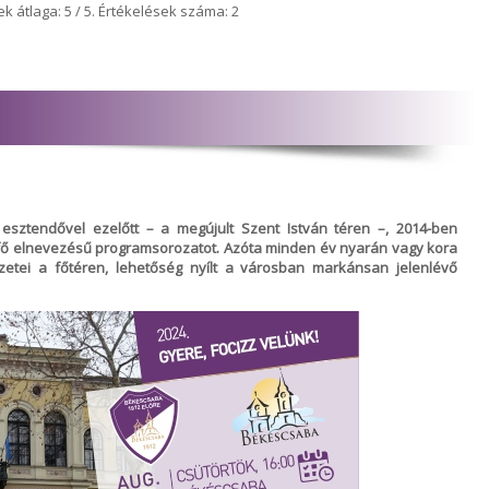
ek átlaga:
5
/ 5. Értékelések száma:
2
sztendővel ezelőtt – a megújult Szent István téren –, 2014-ben
fő elnevezésű programsorozatot. Azóta minden év nyarán vagy kora
zetei a főtéren, lehetőség nyílt a városban markánsan jelenlévő