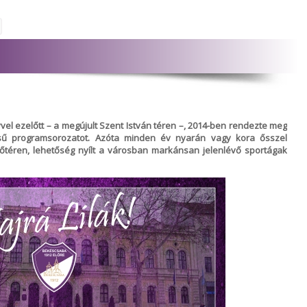
l ezelőtt – a megújult Szent István téren –, 2014-ben rendezte meg
sű programsorozatot. Azóta minden év nyarán vagy kora ősszel
főtéren, lehetőség nyílt a városban markánsan jelenlévő sportágak