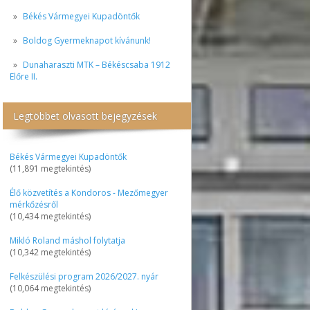
Békés Vármegyei Kupadöntők
Boldog Gyermeknapot kívánunk!
Dunaharaszti MTK – Békéscsaba 1912
Előre II.
Legtöbbet olvasott bejegyzések
Békés Vármegyei Kupadöntők
(11,891 megtekintés)
Élő közvetítés a Kondoros - Mezőmegyer
mérkőzésről
(10,434 megtekintés)
Mikló Roland máshol folytatja
(10,342 megtekintés)
Felkészülési program 2026/2027. nyár
(10,064 megtekintés)