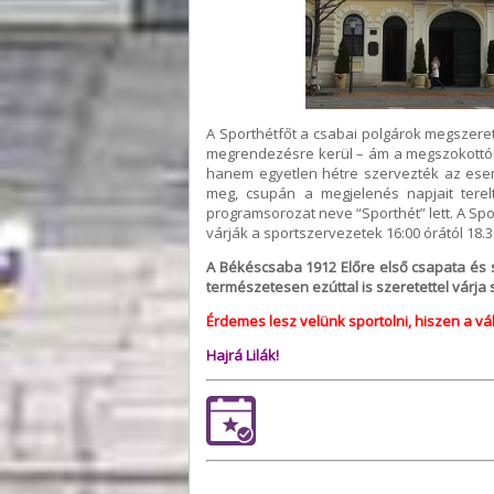
A Sporthétfőt a csabai polgárok megszeret
megrendezésre kerül – ám a megszokottól
hanem egyetlen hétre szervezték az esem
meg, csupán a megjelenés napjait terelt
programsorozat neve “Sporthét” lett. A Spo
várják a sportszervezetek 16:00 órától 18.3
A Békéscsaba 1912 Előre első csapata és s
természetesen ezúttal is szeretettel várja 
Érdemes lesz velünk sportolni, hiszen a vá
Hajrá Lilák!