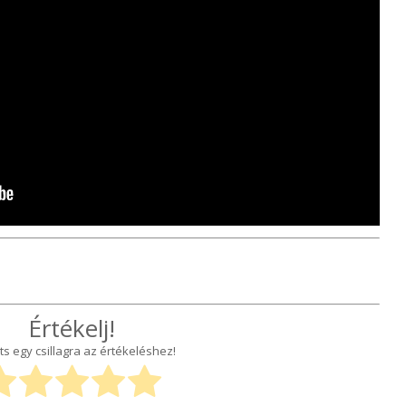
Értékelj!
ts egy csillagra az értékeléshez!