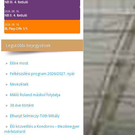
NB III. 4. forduló
2026. 08. 16.
NB II. 4. forduló
2026. 08. 18.
BL Play-Offs 1/1.
Legutóbbi bejegyzések
Előre most
Felkészülési program 2026/2027. nyár
Nevezések
Mikló Roland máshol folytatja
38 éve történt
Elhunyt Selmeczy-Tóth Mihály
Élő közvetítés a Kondoros – Mezőmegyer
mérkőzésről