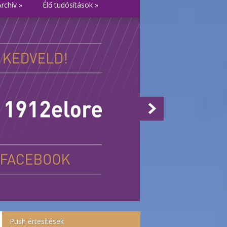
Archív
»
Élő tudósítások
»
Push értesítések