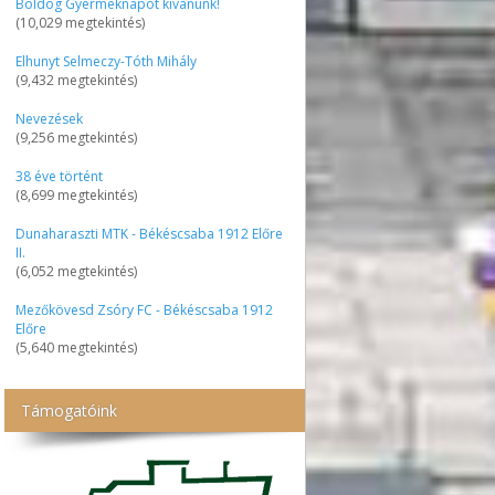
Boldog Gyermeknapot kívánunk!
(10,029 megtekintés)
Elhunyt Selmeczy-Tóth Mihály
(9,432 megtekintés)
Nevezések
(9,256 megtekintés)
38 éve történt
(8,699 megtekintés)
Dunaharaszti MTK - Békéscsaba 1912 Előre
II.
(6,052 megtekintés)
Mezőkövesd Zsóry FC - Békéscsaba 1912
Előre
(5,640 megtekintés)
Támogatóink