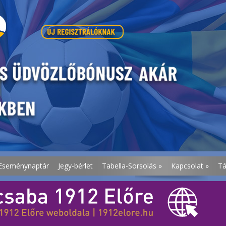
Eseménynaptár
Jegy-bérlet
Tabella-Sorsolás
»
Kapcsolat
»
T