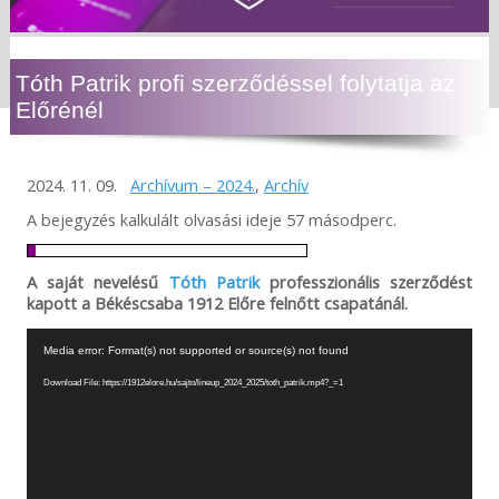
Tóth Patrik profi szerződéssel folytatja az
Előrénél
2024. 11. 09.
Archívum – 2024.
,
Archív
A bejegyzés kalkulált olvasási ideje 57 másodperc.
A saját nevelésű
Tóth Patrik
professzionális szerződést
kapott a Békéscsaba 1912 Előre felnőtt csapatánál.
Videólejátszó
Media error: Format(s) not supported or source(s) not found
Download File: https://1912elore.hu/sajto/lineup_2024_2025/toth_patrik.mp4?_=1