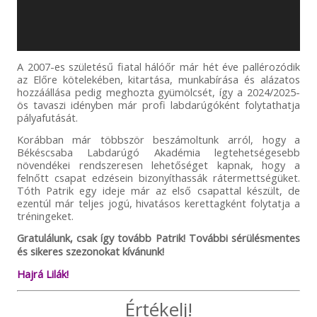
A 2007-es születésű fiatal hálóőr már hét éve pallérozódik
az Előre kötelekében, kitartása, munkabírása és alázatos
hozzáállása pedig meghozta gyümölcsét, így a 2024/2025-
ös tavaszi idényben már profi labdarúgóként folytathatja
pályafutását.
Korábban már többször beszámoltunk arról, hogy a
Békéscsaba Labdarúgó Akadémia legtehetségesebb
növendékei rendszeresen lehetőséget kapnak, hogy a
felnőtt csapat edzésein bizonyíthassák rátermettségüket.
Tóth Patrik egy ideje már az első csapattal készült, de
ezentúl már teljes jogú, hivatásos kerettagként folytatja a
tréningeket.
Gratulálunk, csak így tovább Patrik! További sérülésmentes
és sikeres szezonokat kívánunk!
Hajrá Lilák!
Értékelj!