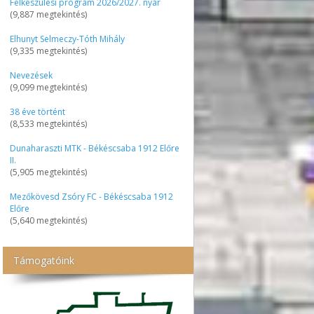
Felkészülési program 2026/2027. nyár
(9,887 megtekintés)
Elhunyt Selmeczy-Tóth Mihály
(9,335 megtekintés)
Nevezések
(9,099 megtekintés)
38 éve történt
(8,533 megtekintés)
Dunaharaszti MTK - Békéscsaba 1912 Előre
II.
(5,905 megtekintés)
Mezőkövesd Zsóry FC - Békéscsaba 1912
Előre
(5,640 megtekintés)
Támogatóink