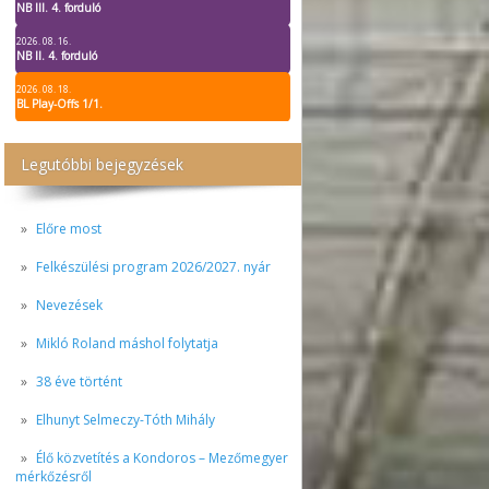
NB III. 4. forduló
2026. 08. 16.
NB II. 4. forduló
2026. 08. 18.
BL Play-Offs 1/1.
Legutóbbi bejegyzések
Előre most
Felkészülési program 2026/2027. nyár
Nevezések
Mikló Roland máshol folytatja
38 éve történt
Elhunyt Selmeczy-Tóth Mihály
Élő közvetítés a Kondoros – Mezőmegyer
mérkőzésről