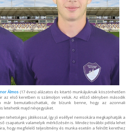
nor Álmos
(17 éves) alázatos és kitartó munkájuknak köszönhetően
ár az első keretben is számoljon velük. Az előző idényben második
n már bemutatkozhattak, de bízunk benne, hogy az azonnali
s letehetik majd névjegyüket.
en tehetséges játékossal, így jó eséllyel nemsokára megkaphatják a
ső csapatunk valamelyik mérkőzésén is. Mindez további példa lehet
a, hogy megfelelő teljesítmény és munka esetén a felnőtt kerethez