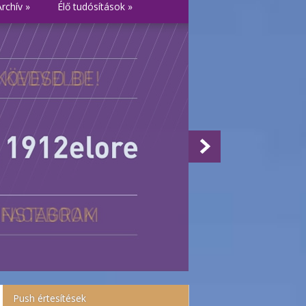
Archív
»
Élő tudósítások
»
Push értesítések