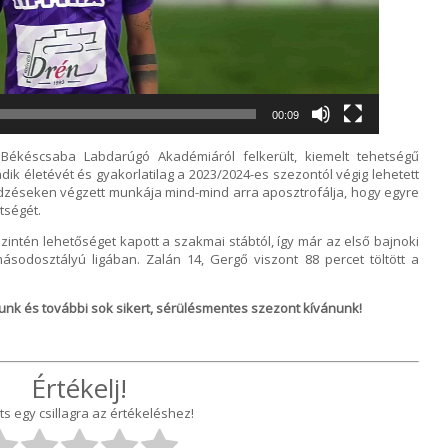
00:09
Békéscsaba Labdarúgó Akadémiáról felkerült, kiemelt tehetségű
dik életévét és gyakorlatilag a 2023/2024-es szezontól végig lehetett
edzéseken végzett munkája mind-mind arra aposztrofálja, hogy egyre
tségét.
zintén lehetőséget kapott a szakmai stábtól, így már az első bajnoki
odosztályú ligában. Zalán 14, Gergő viszont 88 percet töltött a
nk és további sok sikert, sérülésmentes szezont kívánunk!
Értékelj!
ts egy csillagra az értékeléshez!