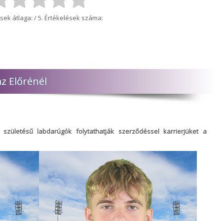
sek átlaga:
/ 5. Értékelések száma:
z Előrénél
 születésű labdarúgók folytathatják szerződéssel karrierjüket a