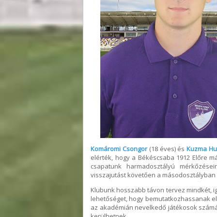
Komáromi Csongor
(18 éves) és
Kuzma Hu
elérték, hogy a Békéscsaba 1912 Előre m
csapatunk harmadosztályú mérkőzései
visszajutást követően a másodosztályban i
Klubunk hosszabb távon tervez mindkét, ig
lehetőséget, hogy bemutatkozhassanak el
az akadémián nevelkedő játékosok számár
kerülhetnek.