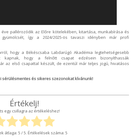
t éve pallérozódik az Előre kötelekében, kitartása, munkabírása és
 gyümölcsét, így a 2024/2025-ös tavaszi idényben már profi
rról, hogy a Békéscsaba Labdarúgó Akadémia legtehetségesebb
t kapnak, hogy a felnőtt csapat edzésein bizonyíthassák
ár az első csapattal készült, de ezentúl már teljes jogú, hivatásos
bbi sérülésmentes és sikeres szezonokat kívánunk!
Értékelj!
ts egy csillagra az értékeléshez!
ek átlaga:
5
/ 5. Értékelések száma:
5