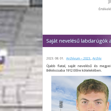
Értékelé
Saját nevelésű labdarúgók a
2023. 08. 01.
Archívum – 2023.
,
Archív
Újabb fiatal, saját nevelésű és megyei
Békéscsaba 1912 Előre kötelekében.