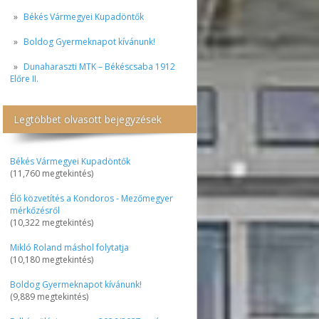
Békés Vármegyei Kupadöntők
Boldog Gyermeknapot kívánunk!
Dunaharaszti MTK – Békéscsaba 1912
Előre II.
Legtöbbet olvasott bejegyzések
Békés Vármegyei Kupadöntők
(11,760 megtekintés)
Élő közvetítés a Kondoros - Mezőmegyer
mérkőzésről
(10,322 megtekintés)
Mikló Roland máshol folytatja
(10,180 megtekintés)
Boldog Gyermeknapot kívánunk!
(9,889 megtekintés)