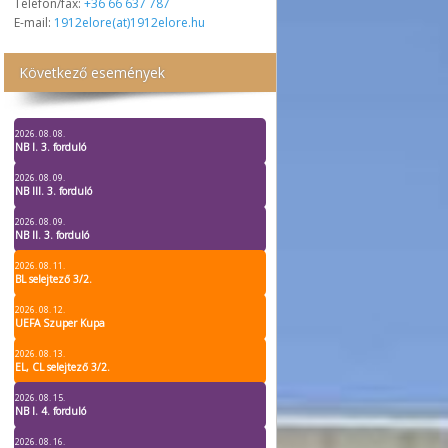
Telefon/fax:
+36 66 637 787
E-mail:
1912elore(at)1912elore.hu
Következő események
2026. 08. 08.
NB I. 3. forduló
2026. 08. 09.
NB III. 3. forduló
2026. 08. 09.
NB II. 3. forduló
2026. 08. 11.
BL selejtező 3/2.
2026. 08. 12.
UEFA Szuper Kupa
2026. 08. 13.
EL, CL selejtező 3/2.
2026. 08. 15.
NB I. 4. forduló
2026. 08. 16.