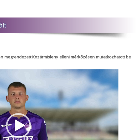
ált
égén megrendezett Kozármisleny elleni mérkőzésen mutatkozhatott be