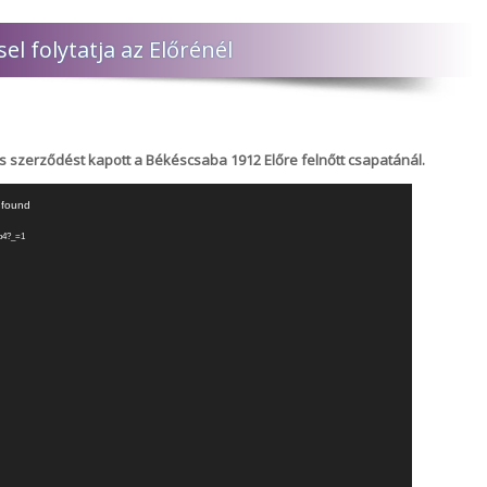
el folytatja az Előrénél
s szerződést kapott a Békéscsaba 1912 Előre felnőtt csapatánál.
t found
mp4?_=1