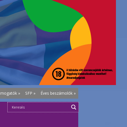
ámogatók
»
SFP
»
Éves beszámolók
»