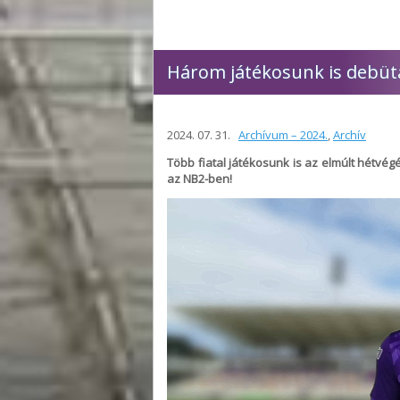
Három játékosunk is debüt
2024. 07. 31.
Archívum – 2024.
,
Archív
Több fiatal játékosunk is az elmúlt hétv
az NB2-ben!
Videólejátszó