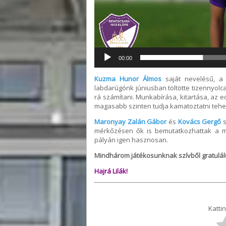
00:00
Kuzma Hunor Álmos
saját nevelésű, a 
labdarúgónk júniusban töltötte tizennyolca
rá számítani. Munkabírása, kitartása, az 
magasabb szinten tudja kamatoztatni tehe
Maronyay Zalán Gábor
és
Kovács Gergő
s
mérkőzésen ők is bemutatkozhattak a más
pályán igen hasznosan.
Mindhárom játékosunknak szívből gratulálu
Hajrá Lilák!
Kattin