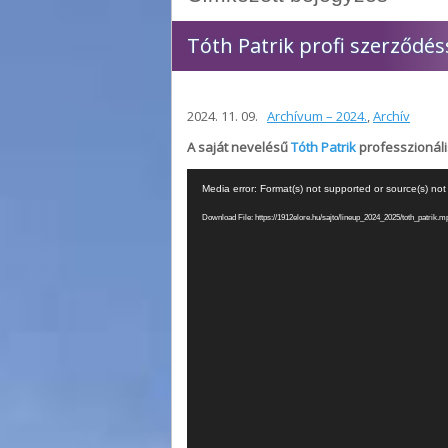
Tóth Patrik profi szerződéss
2024. 11. 09.
Archívum – 2024.
,
Archív
A saját nevelésű
Tóth Patrik
professzionáli
Videólejátszó
Media error: Format(s) not supported or source(s) no
Download File: https://1912elore.hu/sajto/lineup_2024_2025/toth_patrik.