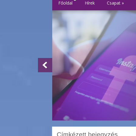
Főoldal
Hírek
Csapat
»
Címkézett bejegyzés