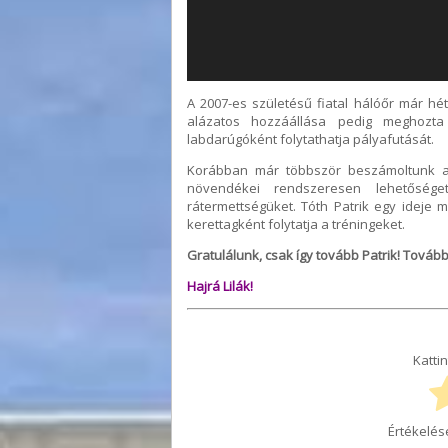
A 2007-es születésű fiatal hálóőr már hé
alázatos hozzáállása pedig meghozta
labdarúgóként folytathatja pályafutását.
Korábban már többször beszámoltunk a
növendékei rendszeresen lehetősége
rátermettségüket. Tóth Patrik egy ideje m
kerettagként folytatja a tréningeket.
Gratulálunk, csak így tovább Patrik! Tová
Hajrá Lilák!
Kattin
Értékelés