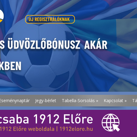
Eseménynaptár
Jegy-bérlet
Tabella-Sorsolás
»
Kapcsolat
»
T