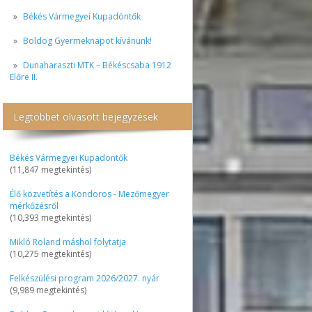
Békés Vármegyei Kupadöntők
Boldog Gyermeknapot kívánunk!
Dunaharaszti MTK – Békéscsaba 1912
Előre II.
Legtöbbet olvasott bejegyzések
Békés Vármegyei Kupadöntők
(11,847 megtekintés)
Élő közvetítés a Kondoros - Mezőmegyer
mérkőzésről
(10,393 megtekintés)
Mikló Roland máshol folytatja
(10,275 megtekintés)
Felkészülési program 2026/2027. nyár
(9,989 megtekintés)