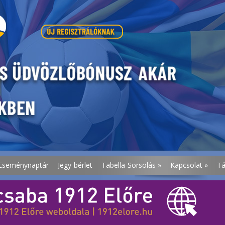
Eseménynaptár
Jegy-bérlet
Tabella-Sorsolás
»
Kapcsolat
»
T