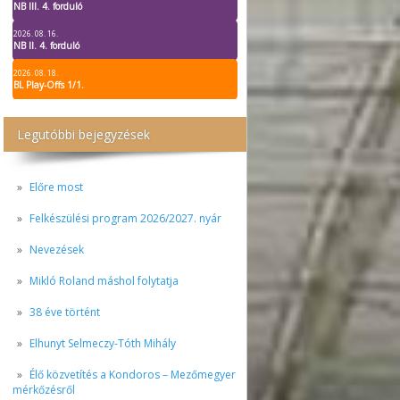
NB III. 4. forduló
2026. 08. 16.
NB II. 4. forduló
2026. 08. 18.
BL Play-Offs 1/1.
Legutóbbi bejegyzések
Előre most
Felkészülési program 2026/2027. nyár
Nevezések
Mikló Roland máshol folytatja
38 éve történt
Elhunyt Selmeczy-Tóth Mihály
Élő közvetítés a Kondoros – Mezőmegyer
mérkőzésről