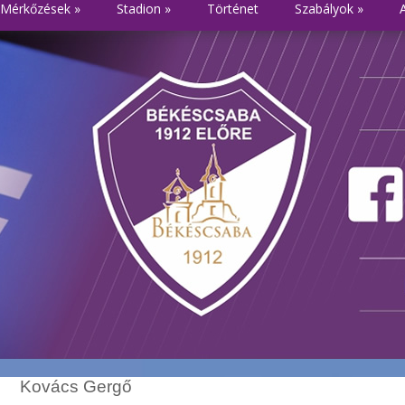
Mérkőzések
»
Stadion
»
Történet
Szabályok
»
Kovács Gergő