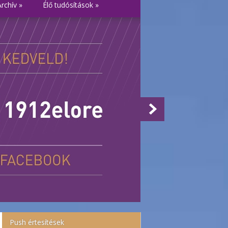
Archív
»
Élő tudósítások
»
Push értesítések