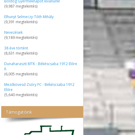
Boldog Gyermeknapot kívánunk!
(9,987 megtekintés)
Elhunyt Selmeczy-Tóth Mihály
(9,391 megtekintés)
Nevezések
(9,189 megtekintés)
38 éve történt
(8,631 megtekintés)
Dunaharaszti MTK - Békéscsaba 1912 Előre
II.
(6,005 megtekintés)
Mezőkövesd Zsóry FC - Békéscsaba 1912
Előre
(5,640 megtekintés)
Támogatóink