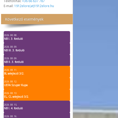
Telefon/fax:
+36 66 637 787
E-mail:
1912elore(at)1912elore.hu
Következő események
2026. 08. 08.
NB I. 3. forduló
2026. 08. 09.
NB III. 3. forduló
2026. 08. 09.
NB II. 3. forduló
2026. 08. 11.
BL selejtező 3/2.
2026. 08. 12.
UEFA Szuper Kupa
2026. 08. 13.
EL, CL selejtező 3/2.
2026. 08. 15.
NB I. 4. forduló
2026. 08. 16.