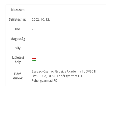
Mezszám
3
Születésnap
2002. 10. 12.
Kor
23
Magasság
Súly
Születési
hely
Szeged-Csanád Grosics Akadémia II., DVSC II.,
Előző
DVSC-DLA, DEAC, Fehérgyarmat FSE,
klubok
Fehérgyarmati FC