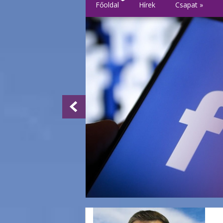
Főoldal
Hírek
Csapat
»