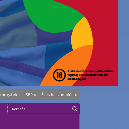
ámogatók
»
SFP
»
Éves beszámolók
»