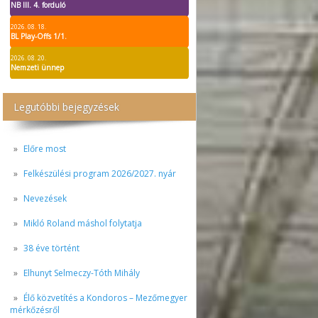
NB III. 4. forduló
2026. 08. 18.
BL Play-Offs 1/1.
2026. 08. 20.
Nemzeti ünnep
Legutóbbi bejegyzések
Előre most
Felkészülési program 2026/2027. nyár
Nevezések
Mikló Roland máshol folytatja
38 éve történt
Elhunyt Selmeczy-Tóth Mihály
Élő közvetítés a Kondoros – Mezőmegyer
mérkőzésről