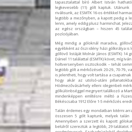
tapasztalattal bíró Albert István hat
legkevesebb (11) gólt kaptuk. Utánunk
riválisunk, az ESMTK 16-os értékkel harma
legtöbb a mezőnyben, a kapott pedig a l
lenni, amely eddig plusz harminchat. Jele
az egész országban – hiszen 45 találat
pozíciójában.
Még mindig a góloknál maradva, góllövő
egyébként az őszi idény házi gólkirálya is 
góllövő listáját Molnár János (ESMTK) 14 gól
Dániel 11 találattal (ESMTK) követ, míg Ivá
holtversenyben osztozkodik – tehát semm
legtöbb gólt a mérkőzések 20-29., 70-79., v
is jelentheti, hogy volt tartása a csapatnak
hogy akár az utolsó-utáni pillanatok
Hódmezővásárhely elleni idegenbeli mérkő
gólkülönbséggel megnyert találkozó a Martf
mindenképpen említésre méltó a Füzes
Békéscsaba 1912 Előre 1-5 mérkőzés eredm
Talán érdemes egy mondatban kitérni arra 
összesen 5 gólt kaptunk, melyek talán 
Amennyiben a szerzett és kapott gólokat
belülről szereztük a legtöbb, 29 találatot.
eredményesek. Szabadrúgásból direktben 