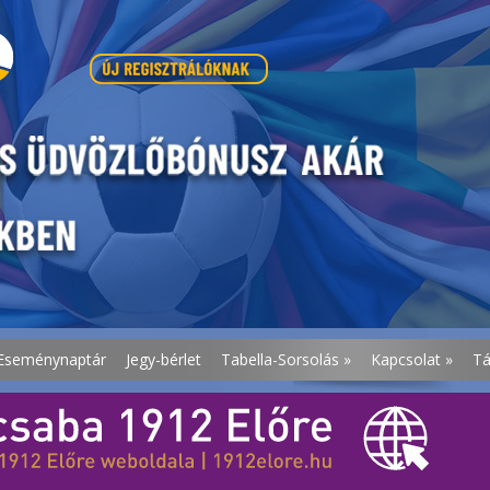
Eseménynaptár
Jegy-bérlet
Tabella-Sorsolás
»
Kapcsolat
»
T