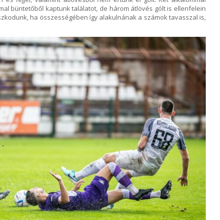
mmal büntetőből kaptunk találatot, de három átlövés gólt is ellenfelein
zkodunk, ha összességében így alakulnának a számok tavasszal is,