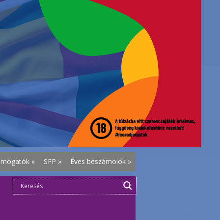
ámogatók
»
SFP
»
Éves beszámolók
»