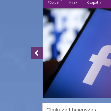
Főoldal
Hírek
Csapat
»
Címkézett bejegyzés