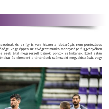
azudnak és ez így is van, hiszen a labdarúgás nem pontozásos
inősége, vagy éppen az elvégzett munka mennyisége függvényében
s ezek által megszerzett bajnoki pontok számítanak. Ezért aztán
ámokat és elemezni a történések számszaki megvalósulását, vagy