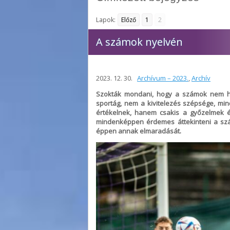
Lapok:
Előző
1
2
A számok nyelvén
2023. 12. 30.
Archívum – 2023.
,
Archív
Szokták mondani, hogy a számok nem h
sportág, nem a kivitelezés szépsége, m
értékelnek, hanem csakis a győzelmek é
mindenképpen érdemes áttekinteni a sz
éppen annak elmaradását.