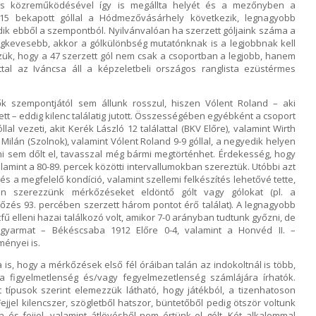
hatós közreműködésével így is megállta helyét és a mezőnyben a
 15 bekapott góllal a Hódmezővásárhely következik, legnagyobb
dik ebből a szempontból. Nyilvánvalóan ha szerzett góljaink száma a
egkevesebb, akkor a gólkülönbség mutatónknak is a legjobbnak kell
zzük, hogy a 47 szerzett gól nem csak a csoportban a legjobb, hanem
tal az Iváncsa áll a képzeletbeli országos ranglista ezüstérmes
k szempontjától sem állunk rosszul, hiszen Vólent Roland – aki
lett – eddig kilenc találatig jutott. Összességében egyébként a csoport
lal vezeti, akit Kerék László 12 találattal (BKV Előre), valamint Wirth
n Milán (Szolnok), valamint Vólent Roland 9-9 góllal, a negyedik helyen
i sem dőlt el, tavasszal még bármi megtörténhet. Érdekesség, hogy
alamint a 80-89. percek közötti intervallumokban szereztük. Utóbbi azt
 és a megfelelő kondíció, valamint szellemi felkészítés lehetővé tette,
ban szerezzünk mérkőzéseket eldöntő gólt vagy gólokat (pl. a
zés 93. percében szerzett három pontot érő találat). A legnagyobb
ű elleni hazai találkozó volt, amikor 7-0 arányban tudtunk győzni, de
gyarmat – Békéscsaba 1912 Előre 0-4, valamint a Honvéd II. –
ényei is.
is, hogy a mérkőzések első fél óráiban talán az indokoltnál is több,
a figyelmetlenség és/vagy fegyelmezetlenség számlájára írhatók.
 típusok szerint elemezzük látható, hogy játékból, a tizenhatoson
 Fejjel kilencszer, szögletből hatszor, büntetőből pedig ötször voltunk
és fejjel, valamint átlövésből nem értünk el gólt. Két alkalommal