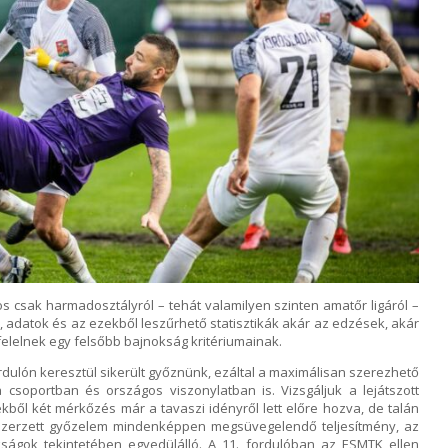
os csak harmadosztályról – tehát valamilyen szinten amatőr ligáról –
, adatok és az ezekből leszűrhető statisztikák akár az edzések, akár
lelnek egy felsőbb bajnokság kritériumainak.
fordulón keresztül sikerült győznünk, ezáltal a maximálisan szerezhető
csoportban és országos viszonylatban is. Vizsgáljuk a lejátszott
ekből két mérkőzés már a tavaszi idényről lett előre hozva, de talán
szerzett győzelem mindenképpen megsüvegelendő teljesítmény, az
ságok tekintetében egyedülálló. A 11. fordulóban az ESMTK ellen