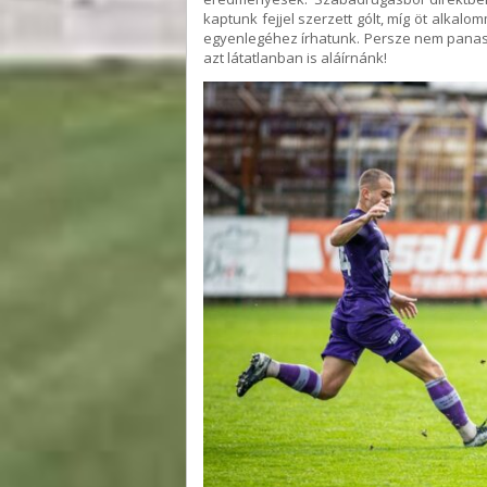
kaptunk fejjel szerzett gólt, míg öt alkalo
egyenlegéhez írhatunk. Persze nem panas
azt látatlanban is aláírnánk!