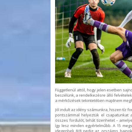
Függetlenül attól, hogy jelen esetben sajn
beszélünk, a rendelkezésre álló felvételek
a mérkőzések tekintetében majdnem megfe
Jól indult az idény számunkra, hiszen tíz 
pontszámmal helyeztük el csapatunkat a 
összes fordulót, tehát tizenhetet – amely
így lesz minden egyértelműbb. A 15 meg
idegenbeli 8/8 pedig az országos bajnok