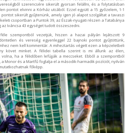
vereségből szerencsére sikerült gyorsan felállni, és a folytatásban
len pontot elvinni a Kórház utcából. Ezzel együtt a 15 győzelem, 1-1
pontot sikerült gyűjtenünk, amely igen jó alapot szolgáltat a tavaszi
keleti csoportban a Puntok 39, az Észak-nyugati részen a Tatabánya
g az Iváncsa 43 egységet tudott összeszedni.
féle szempontból vezetjük, hiszen a hazai pályán lejátszott 9
öntetlen és vereség egyenleggel 22 bajnoki pontot gyűjtöttünk,
mhez nem kell kommentár. A miheztartás végett ezen a képzeletbeli
y követ minket. A félidei tabella szerint is mi állunk az élen,
olna, ha a félidőben lefújják a meccseket. Ebből a szempontból
 Monor és a Martfű foglalja el a második-harmadik pozíciót, nyilván
 mutatkozhatnak főképp.