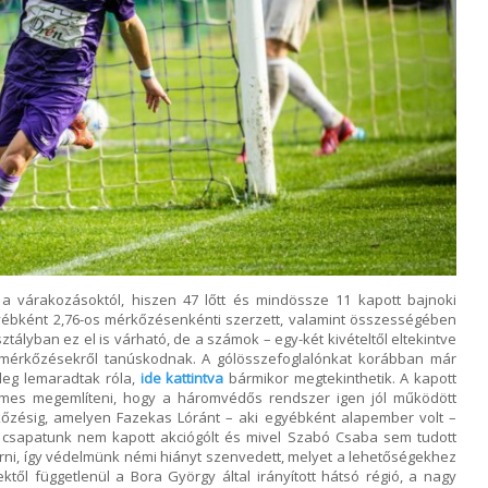
 várakozásoktól, hiszen 47 lőtt és mindössze 11 kapott bajnoki
gyébként 2,76-os mérkőzésenkénti szerzett, valamint összességében
ztályban ez el is várható, de a számok – egy-két kivételtől eltekintve
érkőzésekről tanúskodnak. A gólösszefoglalónkat korábban már
tleg lemaradtak róla,
ide kattintva
bármikor megtekinthetik. A kapott
mes megemlíteni, hogy a háromvédős rendszer igen jól működött
őzésig, amelyen Fazekas Lóránt – aki egyébként alapember volt –
g csapatunk nem kapott akciógólt és mivel Szabó Csaba sem tudott
rni, így védelmünk némi hiányt szenvedett, melyet a lehetőségekhez
ktől függetlenül a Bora György által irányított hátsó régió, a nagy