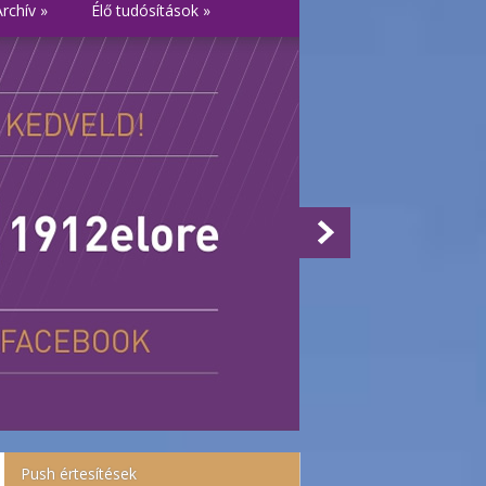
Archív
»
Élő tudósítások
»
Push értesítések