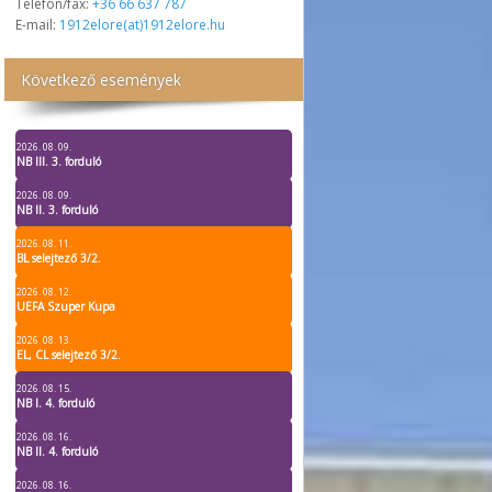
Telefon/fax:
+36 66 637 787
E-mail:
1912elore(at)1912elore.hu
Következő események
2026. 08. 09.
NB III. 3. forduló
2026. 08. 09.
NB II. 3. forduló
2026. 08. 11.
BL selejtező 3/2.
2026. 08. 12.
UEFA Szuper Kupa
2026. 08. 13.
EL, CL selejtező 3/2.
2026. 08. 15.
NB I. 4. forduló
2026. 08. 16.
NB II. 4. forduló
2026. 08. 16.