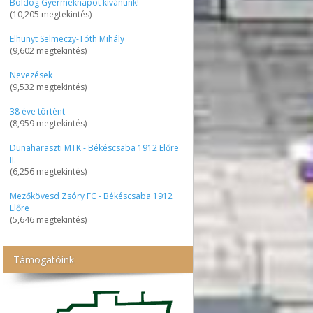
Boldog Gyermeknapot kívánunk!
(10,205 megtekintés)
Elhunyt Selmeczy-Tóth Mihály
(9,602 megtekintés)
Nevezések
(9,532 megtekintés)
38 éve történt
(8,959 megtekintés)
Dunaharaszti MTK - Békéscsaba 1912 Előre
II.
(6,256 megtekintés)
Mezőkövesd Zsóry FC - Békéscsaba 1912
Előre
(5,646 megtekintés)
Támogatóink