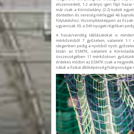
elszenvedett, 1-2 arányú igen fájó hazai 
már csak a Körösladány (2-2) tudott egyet
döntetlen és vereség mérleggel 46 bajnoki 
folytatáshoz. Viszonyításképpen az Észak-
ugyancsak 39, a Dél-nyugati régióban pedi
A hazai/vendég táblázatokat is minden
mérkőzésből 7 győzelem, valamint 1-1 d
idegenben pedig a nyolcból nyolc győzele
listán az ESMTK, valamint a Körösladán
összességében 11 mérkőzésen győztünk v
érdekes módon az ESMTK csak a negyedik, a
náluk a fizikai állóképesség hiányosságai