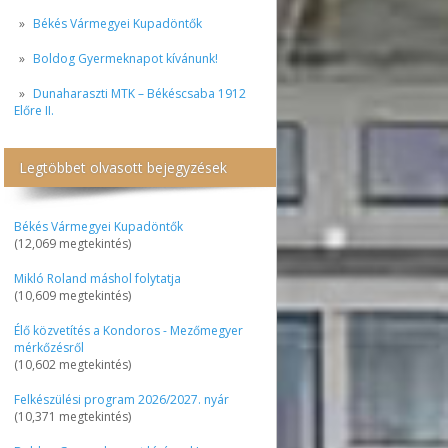
Békés Vármegyei Kupadöntők
Boldog Gyermeknapot kívánunk!
Dunaharaszti MTK – Békéscsaba 1912
Előre II.
Legtöbbet olvasott bejegyzések
Békés Vármegyei Kupadöntők
(12,069 megtekintés)
Mikló Roland máshol folytatja
(10,609 megtekintés)
Élő közvetítés a Kondoros - Mezőmegyer
mérkőzésről
(10,602 megtekintés)
Felkészülési program 2026/2027. nyár
(10,371 megtekintés)