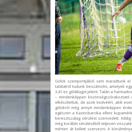
Gólok szempontjából sem maradtunk el a
találatról tudunk beszámolni, amelyek e
3,41-es gólátlagot jelent. Talán a harmados
– mindenképpen közönségszórakoztató m
elkészítettük, de azok kedvéért, akik ese
gólokról még annyit mindenképpen érde
egészen a Kazincbarcika elleni kupamérk
keresztszalag sérülést szenvedett. Addi
még korábbi sérüléséből teljesen visszaté
mérten át kellett szervezni. A körülménye