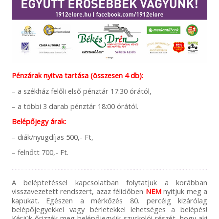
Pénzárak nyitva tartása (összesen 4 db):
– a székház felőli első pénztár 17:30 órától,
– a többi 3 darab pénztár 18:00 órától.
Belépőjegy árak:
– diák/nyugdíjas 500,- Ft,
– felnőtt 700,- Ft.
A beléptetéssel kapcsolatban folytatjuk a korábban
visszavezetett rendszert, azaz félidőben
NEM
nyitjuk meg a
kapukat. Egészen a mérkőzés 80. percéig kizárólag
belépőjegyekkel vagy bérletekkel lehetséges a belépés!
Kérjük őrizzék meg belépőjegyük szurkolói részét, hogy aki