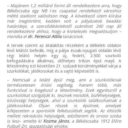
– Majdnem 1,2 milliárd forint áll rendelkezésre arra, hogy
Békéscsaba egy NB I-es csapattal rendelkező városhoz
méltó stadiont valósítson meg. A következő ütem kiírása
már megtörtént, kedden volt a pályázatok beadási
határideje, a szerződéskötéstől számított 240 nap áll
rendelkezésre ahhoz, hogy a kivitelezés megvalósuljon –
mondta el
dr. Ferenczi Attila
tanácsnok.
A tervek szerint az átalakítás részeként a délkeleti oldalon
lévő lelátót befedik, míg a pálya észak-nyugati oldalán lévő
régi lelátó helyén egy új, fedett, 2.500 szurkoló
befogadására alkalmas, ülőhelyes tribün épül majd. A
létesítmény ezt követően 21. századi körülményekkel várja a
szurkolókat, játékosokat és a sajtó képviselőit is.
– Nemcsak a lelátó épül meg, ami a szurkolóknak
természetesen óriási segítség, hanem több, más
funkcióval is kiegészül a létesítmény. Ezek egyrészről a
szurkolókat szolgálják ki, lesznek mosdók, büféhelyiségek,
közösségi helyiségek, ahol a szurkolók találkozhatnak a
játékosokkal. Olyan részek is épülnek, amelyek
kifejezetten a sportolók felkészülését segítik. Az öltözők
mellett rekreációs helyiségek, edzőterem és orvosi szoba
is lesz– emelte ki
Kozma János
, a Békéscsaba 1912 Előre
Futball Zrt. igazgatósági elnöke.