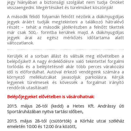
jegy hiányában a biztonsági szolgálat nem tudja Önöket
visszaengedni. Megértésüket és türelmüket köszönjük!
A második félidő folyamán felnőtt nézőink a diák/nyugdíjas
jegyek áráért tudják megtekinteni a találkozó hátralévő
részét – tehát a második játékrészben a felnőtt tikettek
már csak 500,- forintba kerülnek majd. A diák/nyugdíjas
jegyek árai az egész mérkőzés időtartama alatt
változatlanok.
Kerüljék el a sorban állást és váltsák meg elővételben a
belépőjüket! A nagy érdeklődésre való tekintettel forgalmi
torlódás és a beléptetésnél akár több perces várakozási
idő is előfordulhat. Autóval érkező vendégeink számára a
környező mellékutcákat javasoljuk parkolásra. Kérjük
legyenek türelmesek és kövessék a forgalmat irányító
rendőrök utasításait!
Belépőjegyeket elővételben is vásárolhatnak:
2015. május 26-tól (kedd) a Hetes Kft. Andrássy úti
Sportáruházában nyitva tartási időben,
2015. május 28-tól (csütörtök) a Kórház utcai székház
emeletén 10:00 és 12:00 óra között,