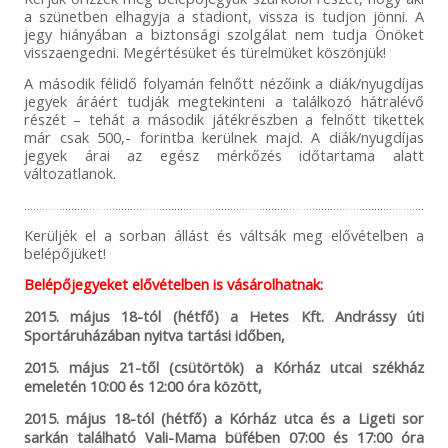
a szünetben elhagyja a stadiont, vissza is tudjon jönni. A
jegy hiányában a biztonsági szolgálat nem tudja Önöket
visszaengedni. Megértésüket és türelmüket köszönjük!
A második félidő folyamán felnőtt nézőink a diák/nyugdíjas
jegyek áráért tudják megtekinteni a találkozó hátralévő
részét – tehát a második játékrészben a felnőtt tikettek
már csak 500,- forintba kerülnek majd. A diák/nyugdíjas
jegyek árai az egész mérkőzés időtartama alatt
változatlanok.
Kerüljék el a sorban állást és váltsák meg elővételben a
belépőjüket!
Belépőjegyeket elővételben is vásárolhatnak:
2015. május 18-tól (hétfő) a Hetes Kft. Andrássy úti
Sportáruházában nyitva tartási időben,
2015. május 21-től (csütörtök) a Kórház utcai székház
emeletén 10:00 és 12:00 óra között,
2015. május 18-tól (hétfő) a Kórház utca és a Ligeti sor
sarkán található Vali-Mama büfében 07:00 és 17:00 óra