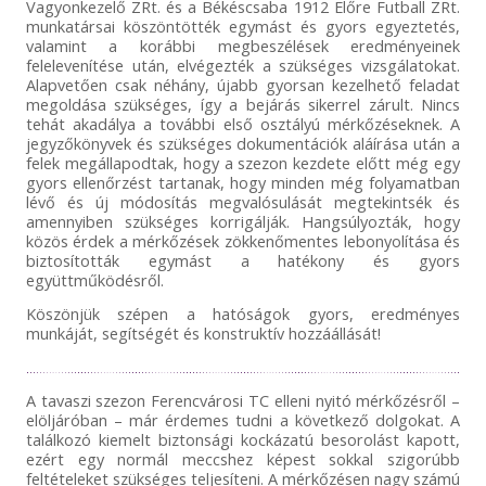
Vagyonkezelő ZRt. és a Békéscsaba 1912 Előre Futball ZRt.
munkatársai köszöntötték egymást és gyors egyeztetés,
valamint a korábbi megbeszélések eredményeinek
felelevenítése után, elvégezték a szükséges vizsgálatokat.
Alapvetően csak néhány, újabb gyorsan kezelhető feladat
megoldása szükséges, így a bejárás sikerrel zárult. Nincs
tehát akadálya a további első osztályú mérkőzéseknek. A
jegyzőkönyvek és szükséges dokumentációk aláírása után a
felek megállapodtak, hogy a szezon kezdete előtt még egy
gyors ellenőrzést tartanak, hogy minden még folyamatban
lévő és új módosítás megvalósulását megtekintsék és
amennyiben szükséges korrigálják. Hangsúlyozták, hogy
közös érdek a mérkőzések zökkenőmentes lebonyolítása és
biztosították egymást a hatékony és gyors
együttműködésről.
Köszönjük szépen a hatóságok gyors, eredményes
munkáját, segítségét és konstruktív hozzáállását!
A tavaszi szezon Ferencvárosi TC elleni nyitó mérkőzésről –
elöljáróban – már érdemes tudni a következő dolgokat. A
találkozó kiemelt biztonsági kockázatú besorolást kapott,
ezért egy normál meccshez képest sokkal szigorúbb
feltételeket szükséges teljesíteni. A mérkőzésen nagy számú