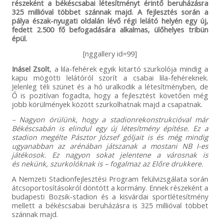
részeként a békéscsabai létesítményt érintő beruházásra
325 millióval többet szánnak majd. A fejlesztés során a
pálya észak-nyugati oldalán lévő régi lelátó helyén egy új,
fedett 2.500 fő befogadására alkalmas, ülőhelyes tribün
épül.
[nggallery id=99]
Inásel Zsolt
, a lila-fehérek egyik kitartó szurkolója mindig a
kapu mögötti lelátóról szorít a csabai lila-fehéreknek.
Jelenleg téli szünet és a hó uralkodik a létesítményben, de
Ő is pozitívan fogadta, hogy a fejlesztést követően még
jobb körülmények között szurkolhatnak majd a csapatnak.
– Nagyon örülünk, hogy a stadionrekonstrukcióval már
Békéscsabán is elindul egy új létesítmény építése. Ez a
stadion megélte Pásztor József góljait is és még mindig
ugyanabban az arénában játszanak a mostani NB I-es
játékosok. Ez nagyon sokat jelentene a városnak is
és nekünk, szurkolóknak is – fogalmaz az Előre drukkere.
A Nemzeti Stadionfejlesztési Program felülvizsgálata során
átcsoportosításokról döntött a kormány. Ennek részeként a
budapesti Bozsik-stadion és a kisvárdai sportlétesítmény
mellett a békéscsabai beruházásra is 325 millióval többet
szánnak majd.