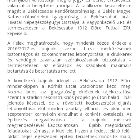
valamint a beléptetés módját. A találkozón képviseltette
magát a Békéscsabai Rendőrkapitányság, a Békés Megyei
Katasztrófavédelmi Igazgatóság, a Békéscsabai Járási
Hivatal Népegészségügyi Osztálya, a Vagyonkezelő ZRt. és
természetesen a Békéscsaba 1912 Előre Futball ZRt.
képviselői.
A Felek meghatározták, hogy mindenki közös érdeke a
2016/2017-es bajnoki szezon, hazai mérkőzéseinek
biztonságos és zökkenőmentes lebonyolítása, a drukkerek
és vendégek zavartalan szórakozásának biztosítása –
természetesen az előírások és szabályok maximális
betartása és betartatása mellett.
A következő bajnoki idényt a Békéscsaba 1912 Előre
mindenképpen a Kórház utcai Stadionban kezdi meg.
Kozma János, az igazgatóság elnökének tájékoztatása
szerint a stadion rekonstrukciós projekt jó úton halad – bár
jelentős késéssel, de a rövidített közbeszerzési eljárás
lebonyolítása elől minden akadály elhárult és akár idén
szeptember környékén elindulhat a konkrét kivitelezés. Az
építkezés megvalósulása – a bajnoki meccsek
megrendezésével kapcsolatosan – újabb megoldandó
feladatokat támaszt a klub elé, hiszen a fedett lelátó felőli
oldalt teljes egészében építési területnek minősítik majd,