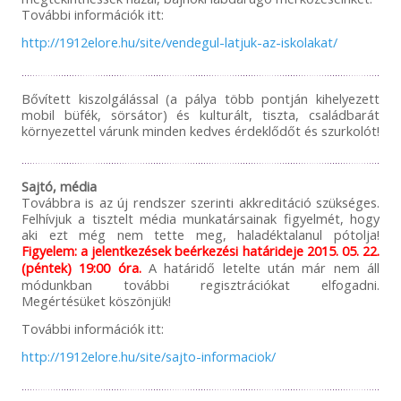
További információk itt:
http://1912elore.hu/site/vendegul-latjuk-az-iskolakat/
Bővített kiszolgálással (a pálya több pontján kihelyezett
mobil büfék, sörsátor) és kulturált, tiszta, családbarát
környezettel várunk minden kedves érdeklődőt és szurkolót!
Sajtó, média
Továbbra is az új rendszer szerinti akkreditáció szükséges.
Felhívjuk a tisztelt média munkatársainak figyelmét, hogy
aki ezt még nem tette meg, haladéktalanul pótolja!
Figyelem: a jelentkezések beérkezési határideje 2015. 05. 22.
(péntek) 19:00 óra.
A határidő letelte után már nem áll
módunkban további regisztrációkat elfogadni.
Megértésüket köszönjük!
További információk itt:
http://1912elore.hu/site/sajto-informaciok/