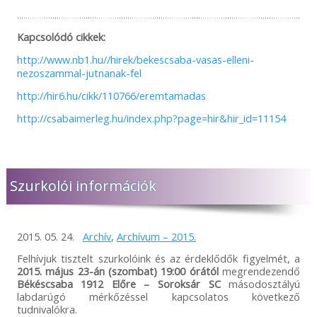
Kapcsolódó cikkek:
http://www.nb1.hu//hirek/bekescsaba-vasas-elleni-
nezoszammal-jutnanak-fel
http://hir6.hu/cikk/110766/eremtamadas
http://csabaimerleg.hu/index.php?page=hir&hir_id=11154
Szurkolói információk
2015. 05. 24.
Archív
,
Archívum – 2015.
Felhívjuk tisztelt szurkolóink és az érdeklődők figyelmét, a
2015. május 23-án (szombat) 19:00 órától
megrendezendő
Békéscsaba 1912 Előre – Soroksár SC
másodosztályú
labdarúgó mérkőzéssel kapcsolatos következő
tudnivalókra.