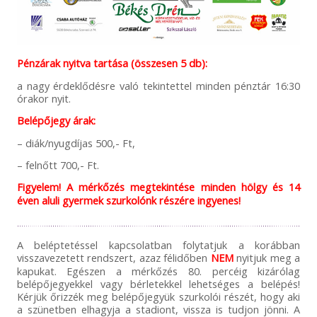
Pénzárak nyitva tartása (összesen 5 db):
a nagy érdeklődésre való tekintettel minden pénztár 16:30
órakor nyit.
Belépőjegy árak:
– diák/nyugdíjas 500,- Ft,
– felnőtt 700,- Ft.
Figyelem! A mérkőzés megtekintése minden hölgy és 14
éven aluli gyermek szurkolónk részére ingyenes!
A beléptetéssel kapcsolatban folytatjuk a korábban
visszavezetett rendszert, azaz félidőben
NEM
nyitjuk meg a
kapukat. Egészen a mérkőzés 80. percéig kizárólag
belépőjegyekkel vagy bérletekkel lehetséges a belépés!
Kérjük őrizzék meg belépőjegyük szurkolói részét, hogy aki
a szünetben elhagyja a stadiont, vissza is tudjon jönni. A