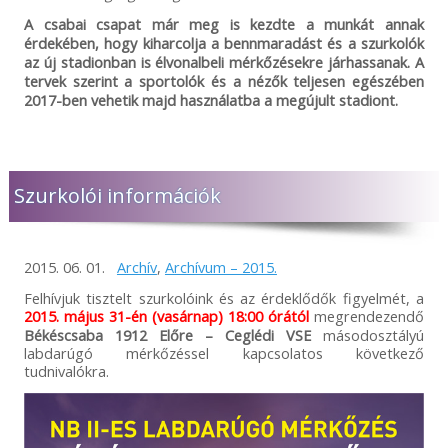
A csabai csapat már meg is kezdte a munkát annak
érdekében, hogy kiharcolja a bennmaradást és a szurkolók
az új stadionban is élvonalbeli mérkőzésekre járhassanak. A
tervek szerint a sportolók és a nézők teljesen egészében
2017-ben vehetik majd használatba a megújult stadiont.
Szurkolói információk
2015. 06. 01.
Archív
,
Archívum – 2015.
Felhívjuk tisztelt szurkolóink és az érdeklődők figyelmét, a
2015. május 31-én (vasárnap) 18:00 órától
megrendezendő
Békéscsaba 1912 Előre – Ceglédi VSE
másodosztályú
labdarúgó mérkőzéssel kapcsolatos következő
tudnivalókra.