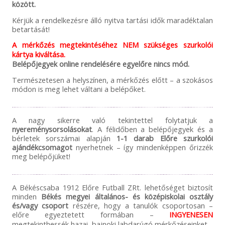
között.
Kérjük a rendelkezésre álló nyitva tartási idők maradéktalan
betartását!
A mérkőzés megtekintéséhez NEM szükséges szurkolói
kártya kiváltása.
Belépőjegyek online rendelésére egyelőre nincs mód.
Természetesen a helyszínen, a mérkőzés előtt – a szokásos
módon is meg lehet váltani a belépőket.
A nagy sikerre való tekintettel folytatjuk a
nyereménysorsolásokat
. A félidőben a belépőjegyek és a
bérletek sorszámai alapján
1-1 darab Előre szurkolói
ajándékcsomagot
nyerhetnek – így mindenképpen őrizzék
meg belépőjüket!
A Békéscsaba 1912 Előre Futball ZRt. lehetőséget biztosít
minden
Békés megyei általános- és középiskolai osztály
és/vagy csoport
részére, hogy a tanulók csoportosan –
előre egyeztetett formában –
INGYENESEN
megtekinthessék hazai, bajnoki labdarúgó mérkőzéseinket.