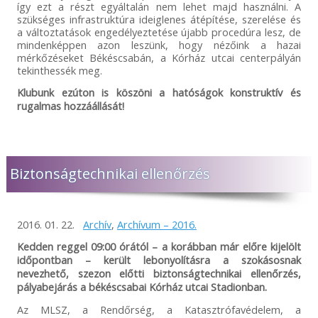
így ezt a részt egyáltalán nem lehet majd használni. A
szükséges infrastruktúra ideiglenes átépítése, szerelése és
a változtatások engedélyeztetése újabb procedúra lesz, de
mindenképpen azon leszünk, hogy nézőink a hazai
mérkőzéseket Békéscsabán, a Kórház utcai centerpályán
tekinthessék meg.
Klubunk ezúton is köszöni a hatóságok konstruktív és
rugalmas hozzáállását!
Biztonságtechnikai ellenőrzés
2016. 01. 22.
Archív
,
Archívum – 2016.
Kedden reggel 09:00 órától – a korábban már előre kijelölt
időpontban – került lebonyolításra a szokásosnak
nevezhető, szezon előtti biztonságtechnikai ellenőrzés,
pályabejárás a békéscsabai Kórház utcai Stadionban.
Az MLSZ, a Rendőrség, a Katasztrófavédelem, a