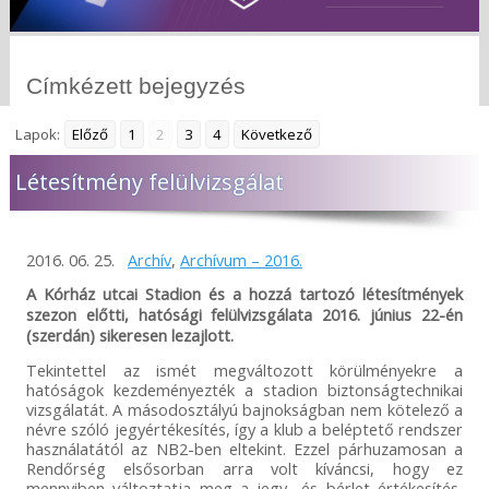
Címkézett bejegyzés
Lapok:
Előző
1
2
3
4
Következő
Létesítmény felülvizsgálat
2016. 06. 25.
Archív
,
Archívum – 2016.
A Kórház utcai Stadion és a hozzá tartozó létesítmények
szezon előtti, hatósági felülvizsgálata 2016. június 22-én
(szerdán) sikeresen lezajlott.
Tekintettel az ismét megváltozott körülményekre a
hatóságok kezdeményezték a stadion biztonságtechnikai
vizsgálatát. A másodosztályú bajnokságban nem kötelező a
névre szóló jegyértékesítés, így a klub a beléptető rendszer
használatától az NB2-ben eltekint. Ezzel párhuzamosan a
Rendőrség elsősorban arra volt kíváncsi, hogy ez
mennyiben változtatja meg a jegy- és bérlet értékesítés,