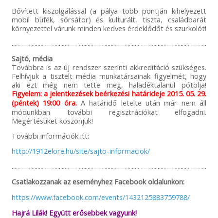
Bővített kiszolgálással (a pálya több pontján kihelyezett
mobil büfék, sörsátor) és kulturált, tiszta, családbarát
környezettel várunk minden kedves érdeklődőt és szurkolót!
Sajtó, média
Továbbra is az új rendszer szerinti akkreditáció szükséges.
Felhívjuk a tisztelt média munkatársainak figyelmét, hogy
aki ezt még nem tette meg, haladéktalanul pótolja!
Figyelem: a jelentkezések beérkezési határideje 2015. 05. 29.
(péntek) 19:00 óra.
A határidő letelte után már nem áll
módunkban további regisztrációkat elfogadni.
Megértésüket köszönjük!
További információk itt:
http://1912elore.hu/site/sajto-informaciok/
Csatlakozzanak az eseményhez Facebook oldalunkon:
https://www.facebook.com/events/1432125883759788/
Hajrá Lilák! Együtt erősebbek vagyunk!