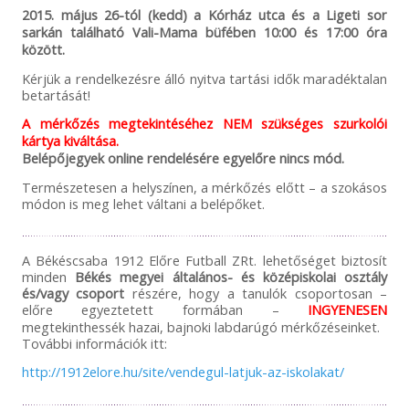
2015. május 26-tól (kedd) a Kórház utca és a Ligeti sor
sarkán található Vali-Mama büfében 10:00 és 17:00 óra
között.
Kérjük a rendelkezésre álló nyitva tartási idők maradéktalan
betartását!
A mérkőzés megtekintéséhez NEM szükséges szurkolói
kártya kiváltása.
Belépőjegyek online rendelésére egyelőre nincs mód.
Természetesen a helyszínen, a mérkőzés előtt – a szokásos
módon is meg lehet váltani a belépőket.
A Békéscsaba 1912 Előre Futball ZRt. lehetőséget biztosít
minden
Békés megyei általános- és középiskolai osztály
és/vagy csoport
részére, hogy a tanulók csoportosan –
előre egyeztetett formában –
INGYENESEN
megtekinthessék hazai, bajnoki labdarúgó mérkőzéseinket.
További információk itt:
http://1912elore.hu/site/vendegul-latjuk-az-iskolakat/