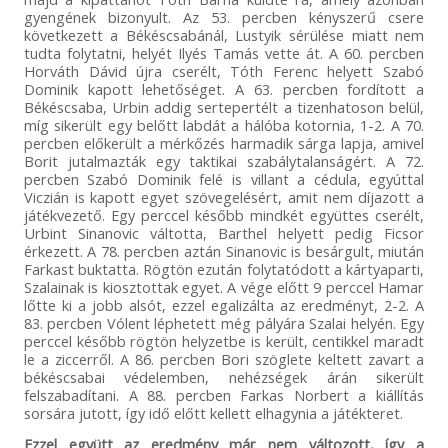
gyengének bizonyult. Az 53. percben kényszerű csere
következett a Békéscsabánál, Lustyik sérülése miatt nem
tudta folytatni, helyét Ilyés Tamás vette át. A 60. percben
Horváth Dávid újra cserélt, Tóth Ferenc helyett Szabó
Dominik kapott lehetőséget. A 63. percben fordított a
Békéscsaba, Urbin addig sertepertélt a tizenhatoson belül,
míg sikerült egy belőtt labdát a hálóba kotornia, 1-2. A 70.
percben előkerült a mérkőzés harmadik sárga lapja, amivel
Borit jutalmazták egy taktikai szabálytalanságért. A 72.
percben Szabó Dominik felé is villant a cédula, egyúttal
Viczián is kapott egyet szövegelésért, amit nem díjazott a
játékvezető. Egy perccel később mindkét együttes cserélt,
Urbint Sinanovic váltotta, Barthel helyett pedig Ficsor
érkezett. A 78. percben aztán Sinanovic is besárgult, miután
Farkast buktatta. Rögtön ezután folytatódott a kártyaparti,
Szalainak is kiosztottak egyet. A vége előtt 9 perccel Hamar
lőtte ki a jobb alsót, ezzel egalizálta az eredményt, 2-2. A
83. percben Vólent léphetett még pályára Szalai helyén. Egy
perccel később rögtön helyzetbe is került, centikkel maradt
le a ziccerről. A 86. percben Bori szöglete keltett zavart a
békéscsabai védelemben, nehézségek árán sikerült
felszabadítani. A 88. percben Farkas Norbert a kiállítás
sorsára jutott, így idő előtt kellett elhagynia a játékteret.
Ezzel együtt az eredmény már nem változott, így a