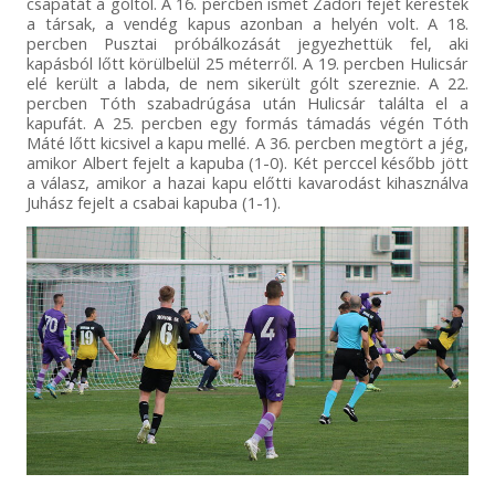
csapatát a góltól. A 16. percben ismét Zádori fejét keresték
a társak, a vendég kapus azonban a helyén volt. A 18.
percben Pusztai próbálkozását jegyezhettük fel, aki
kapásból lőtt körülbelül 25 méterről. A 19. percben Hulicsár
elé került a labda, de nem sikerült gólt szereznie. A 22.
percben Tóth szabadrúgása után Hulicsár találta el a
kapufát. A 25. percben egy formás támadás végén Tóth
Máté lőtt kicsivel a kapu mellé. A 36. percben megtört a jég,
amikor Albert fejelt a kapuba (1-0). Két perccel később jött
a válasz, amikor a hazai kapu előtti kavarodást kihasználva
Juhász fejelt a csabai kapuba (1-1).