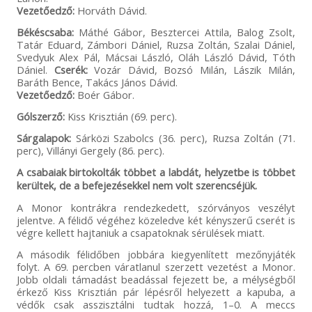
Vezetőedző:
Horváth Dávid.
Békéscsaba:
Máthé Gábor, Besztercei Attila, Balog Zsolt,
Tatár Eduard, Zámbori Dániel, Ruzsa Zoltán, Szalai Dániel,
Svedyuk Alex Pál, Mácsai László, Oláh László Dávid, Tóth
Dániel.
Cserék:
Vozár Dávid, Bozsó Milán, Lászik Milán,
Baráth Bence, Takács János Dávid.
Vezetőedző:
Boér Gábor.
Gólszerző:
Kiss Krisztián (69. perc).
Sárgalapok:
Sárközi Szabolcs (36. perc), Ruzsa Zoltán (71.
perc), Villányi Gergely (86. perc).
A csabaiak birtokolták többet a labdát, helyzetbe is többet
kerültek, de a befejezésekkel nem volt szerencséjük.
A Monor kontrákra rendezkedett, szórványos veszélyt
jelentve. A félidő végéhez közeledve két kényszerű cserét is
végre kellett hajtaniuk a csapatoknak sérülések miatt.
A második félidőben jobbára kiegyenlített mezőnyjáték
folyt. A 69. percben váratlanul szerzett vezetést a Monor.
Jobb oldali támadást beadással fejezett be, a mélységből
érkező Kiss Krisztián pár lépésről helyezett a kapuba, a
védők csak asszisztálni tudtak hozzá, 1–0. A meccs