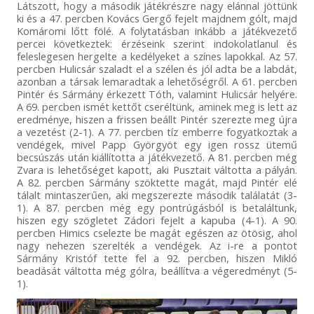
Látszott, hogy a második játékrészre nagy elánnal jöttünk
ki és a 47. percben Kovács Gergő fejelt majdnem gólt, majd
Komáromi lőtt fölé. A folytatásban inkább a játékvezető
percei következtek: érzéseink szerint indokolatlanul és
feleslegesen hergelte a kedélyeket a színes lapokkal. Az 57.
percben Hulicsár szaladt el a szélen és jól adta be a labdát,
azonban a társak lemaradtak a lehetőségről. A 61. percben
Pintér és Sármány érkezett Tóth, valamint Hulicsár helyére.
A 69. percben ismét kettőt cseréltünk, aminek meg is lett az
eredménye, hiszen a frissen beállt Pintér szerezte meg újra
a vezetést (2-1). A 77. percben tíz emberre fogyatkoztak a
vendégek, mivel Papp Györgyöt egy igen rossz ütemű
becsúszás után kiállította a játékvezető. A 81. percben még
Zvara is lehetőséget kapott, aki Pusztait váltotta a pályán.
A 82. percben Sármány szöktette magát, majd Pintér elé
tálalt mintaszerűen, aki megszerezte második találatát (3-
1). A 87. percben még egy pontrúgásból is betaláltunk,
hiszen egy szögletet Zádori fejelt a kapuba (4-1). A 90.
percben Himics cselezte be magát egészen az ötösig, ahol
nagy nehezen szerelték a vendégek. Az i-re a pontot
Sármány Kristóf tette fel a 92. percben, hiszen Mikló
beadását váltotta még gólra, beállítva a végeredményt (5-
1).