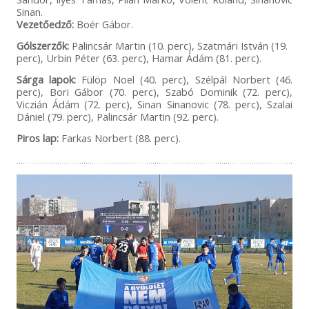
Sinan.
Vezetőedző:
Boér Gábor.
Gólszerzők:
Palincsár Martin (10. perc), Szatmári István (19.
perc), Urbin Péter (63. perc), Hamar Ádám (81. perc).
Sárga lapok:
Fülöp Noel (40. perc), Szélpál Norbert (46.
perc), Bori Gábor (70. perc), Szabó Dominik (72. perc),
Viczián Ádám (72. perc), Sinan Sinanovic (78. perc), Szalai
Dániel (79. perc), Palincsár Martin (92. perc).
Piros lap:
Farkas Norbert (88. perc).