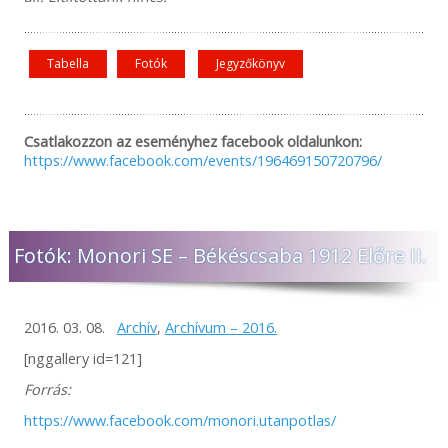
Tabella
Fotók
Jegyzőkönyv
Csatlakozzon az eseményhez facebook oldalunkon:
https://www.facebook.com/events/196469150720796/
Fotók: Monori SE – Békéscsaba 1912 Előre II.
2016. 03. 08.
Archív
,
Archívum – 2016.
[nggallery id=121]
Forrás:
https://www.facebook.com/monori.utanpotlas/