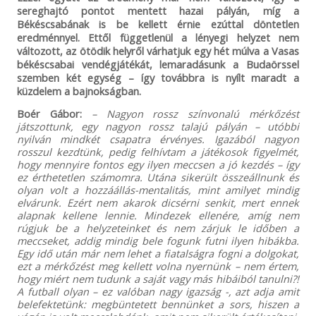
sereghajtó pontot mentett hazai pályán, míg a
Békéscsabának is be kellett érnie ezúttal döntetlen
eredménnyel. Ettől függetlenül a lényegi helyzet nem
változott, az ötödik helyről várhatjuk egy hét múlva a Vasas
békéscsabai vendégjátékát, lemaradásunk a Budaörssel
szemben két egység – így továbbra is nyílt maradt a
küzdelem a bajnokságban.
Boér Gábor:
– Nagyon rossz színvonalú mérkőzést
játszottunk, egy nagyon rossz talajú pályán – utóbbi
nyilván mindkét csapatra érvényes. Igazából nagyon
rosszul kezdtünk, pedig felhívtam a játékosok figyelmét,
hogy mennyire fontos egy ilyen meccsen a jó kezdés – így
ez érthetetlen számomra. Utána sikerült összeállnunk és
olyan volt a hozzáállás-mentalitás, mint amilyet mindig
elvárunk. Ezért nem akarok dicsérni senkit, mert ennek
alapnak kellene lennie. Mindezek ellenére, amíg nem
rúgjuk be a helyzeteinket és nem zárjuk le időben a
meccseket, addig mindig bele fogunk futni ilyen hibákba.
Egy idő után már nem lehet a fiatalságra fogni a dolgokat,
ezt a mérkőzést meg kellett volna nyernünk – nem értem,
hogy miért nem tudunk a saját vagy más hibáiból tanulni?!
A futball olyan – ez valóban nagy igazság -, azt adja amit
belefektetünk: megbüntetett bennünket a sors, hiszen a