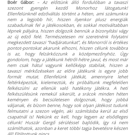
Boér Gábor:
–
Az előttünk álló fordulóban a tavaszi
szezont gyengén kezdő Monorhoz látogatunk!
Ellenfelünknél edzőváltás történt a héten, ami számunkra
nem a legjobb hír, hiszen ilyenkor plusz energiák
szabadulnak fel a játékosokban, és sokkal motiváltabban
lépnek pályára, hiszen dolgozik bennük a bizonyítási vágy
az új edző felé. Természetesen mi szeretnénk folytatni
megkezdett tavaszi “hadjáratunkat”, és Monorról is értékes
pontot-pontokat akarunk elhozni, hiszen célunk továbbra
is az, hogy felzárkózzunk a középmezőnyhöz. Úgy
gondolom, hogy a játékunk hétről-hétre javul, és most már
nem csak hátul vagyunk kellőképp stabilak, hiszen a
tavaszi mérkőzéseken az előre játékunk is egyre jobb
formát mutat. Ellenfelünk játékát, amennyire lehet
feltérképeztük, kielemeztük, és próbáltunk megfelelően
felkészülni az ellenük való hatékony játékra. A heti
felkészülésünk remekül sikerült, a srácok minden héten
keményen és becsületesen dolgoznak, hogy jobbá
váljanak, és bízom benne, hogy sok olyan játékost tudunk
felmutatni a szezon végén, aki számításba kerül az első
csapatnál is! Nekünk ez kell, hogy legyen az elsődleges
célunk! Huszár Gergő sérüléssel bajlódik, így rá nem
számíthatok, azonban a keret többi tagja bevetésre készen
áll! Eltiltottunk nincs.