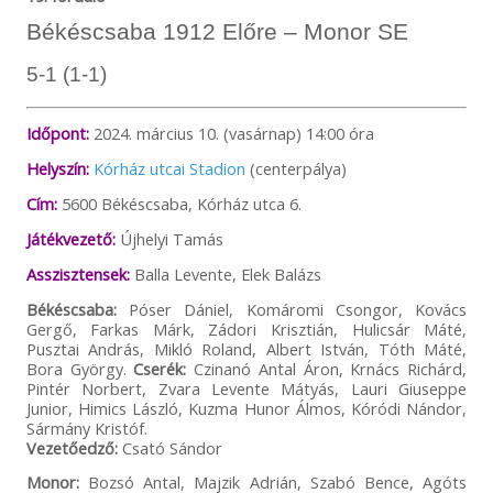
Békéscsaba 1912 Előre – Monor SE
5-1 (1-1)
Időpont:
2024. március 10. (vasárnap) 14:00 óra
Helyszín:
Kórház utcai Stadion
(centerpálya)
Cím:
5600 Békéscsaba, Kórház utca 6.
Játékvezető:
Újhelyi Tamás
Asszisztensek:
Balla Levente, Elek Balázs
Békéscsaba:
Póser Dániel, Komáromi Csongor, Kovács
Gergő, Farkas Márk, Zádori Krisztián, Hulicsár Máté,
Pusztai András, Mikló Roland, Albert István, Tóth Máté,
Bora György.
Cserék:
Czinanó Antal Áron, Krnács Richárd,
Pintér Norbert, Zvara Levente Mátyás, Lauri Giuseppe
Junior, Himics László, Kuzma Hunor Álmos, Kóródi Nándor,
Sármány Kristóf.
Vezetőedző:
Csató Sándor
Monor:
Bozsó Antal, Majzik Adrián, Szabó Bence, Agóts