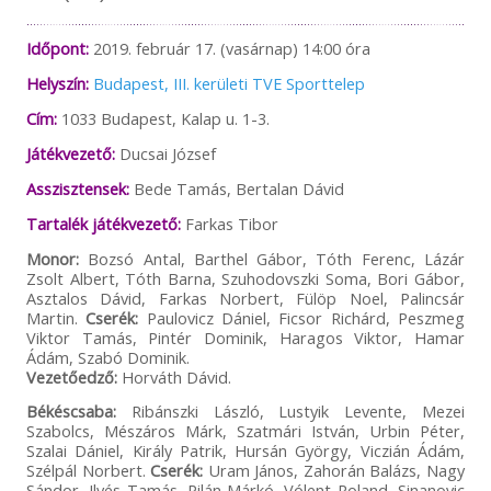
Időpont:
2019. február 17. (vasárnap) 14:00 óra
Helyszín:
Budapest, III. kerületi TVE Sporttelep
Cím:
1033 Budapest, Kalap u. 1-3.
Játékvezető:
Ducsai József
Asszisztensek:
Bede Tamás, Bertalan Dávid
Tartalék játékvezető:
Farkas Tibor
Monor:
Bozsó Antal, Barthel Gábor, Tóth Ferenc, Lázár
Zsolt Albert, Tóth Barna, Szuhodovszki Soma, Bori Gábor,
Asztalos Dávid, Farkas Norbert, Fülöp Noel, Palincsár
Martin.
Cserék:
Paulovicz Dániel, Ficsor Richárd, Peszmeg
Viktor Tamás, Pintér Dominik, Haragos Viktor, Hamar
Ádám, Szabó Dominik.
Vezetőedző:
Horváth Dávid.
Békéscsaba:
Ribánszki László, Lustyik Levente, Mezei
Szabolcs, Mészáros Márk, Szatmári István, Urbin Péter,
Szalai Dániel, Király Patrik, Hursán György, Viczián Ádám,
Szélpál Norbert.
Cserék:
Uram János, Zahorán Balázs, Nagy
Sándor, Ilyés Tamás, Pilán Márkó, Vólent Roland, Sinanovic