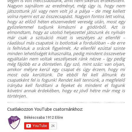
végén is volt meccslabdánk, amit nem sikerült értékesíteni.
Nagyon sajnálom az eredményt, még úgy is, hogy nem
játszottunk jól vagy nem volt jó a pálya – de meg kellett
volna nyerni ezt az összecsapást. Nagyon fontos lett volna,
hogy az előző héten elszenvedett vereség után, most egy
győzelemmel tudjunk kimászni a gödörből. Azt is
elmondtam, hogy az utolsó helyezettel játszunk és nyilván
már csak a szituáció miatt is veszélyes az ellenfél –
ráadásul más csapatok is botlottak a fordulóban – de erre
is felhívtuk a srácok figyelmét. Az ellenfél ezúttal szinte
minden lehetőségét kihasználta, pedig mindent összevetve
egyáltalán nem voltak veszélyesek ránk nézve – így pedig
még fájóbb ez a döntetlen. Egy szó, mint száz: van olyan,
amikor mélyre kerül egy csapat és úgy érzem, hogy mi
most oda kerültünk. De ebből fel kell állnunk és
csapatként fel is fogunk! Rendet kell tennünk, a megfelelő
irányba kell fordítani a fejeket és mindent el fogunk
követni annak érdekében, hogy ez jövő hétre már meg is
történjen.
Csatlakozzon YouTube csatornánkhoz: