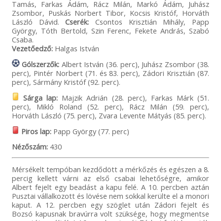
Tamás, Farkas Ádám, Rácz Milán, Markó Ádám, Juhász
Zsombor, Puskás Norbert Tibor, Kocsis Kristóf, Horváth
László Dávid.
Cserék:
Csontos Krisztián Mihály, Papp
György, Tóth Bertold, Szin Ferenc, Fekete András, Szabó
Csaba.
Vezetőedző:
Halgas István
Gólszerzők:
Albert István (36. perc), Juhász Zsombor (38.
perc), Pintér Norbert (71. és 83. perc), Zádori Krisztián (87.
perc), Sármány Kristóf (92. perc).
Sárga lap:
Majzik Adrián (28. perc), Farkas Márk (51.
perc), Mikló Roland (52. perc), Rácz Milán (59. perc),
Horváth László (75. perc), Zvara Levente Mátyás (85. perc).
Piros lap:
Papp György (77. perc)
Nézőszám:
430
Mérsékelt tempóban kezdődött a mérkőzés és egészen a 8.
percig kellett várni az első csabai lehetőségre, amikor
Albert fejelt egy beadást a kapu felé. A 10. percben aztán
Pusztai vállalkozott és lövése nem sokkal kerülte el a monori
kaput. A 12. percben egy szöglet után Zádori fejelt és
Bozsó kapusnak bravúrra volt szüksége, hogy megmentse