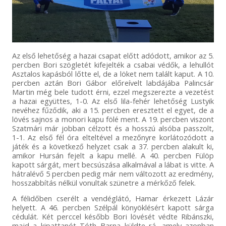
Az első lehetőség a hazai csapat előtt adódott, amikor az 5.
percben Bori szögletét kifejelték a csabai védők, a lehullót
Asztalos kapásból lőtte el, de a löket nem talált kaput. A 10.
percben aztán Bori Gábor előreívelt labdájába Palincsár
Martin még bele tudott érni, ezzel megszerezte a vezetést
a hazai együttes, 1-0. Az első lila-fehér lehetőség Lustyik
nevéhez fűződik, aki a 15. percben eresztett el egyet, de a
lövés sajnos a monori kapu fölé ment. A 19. percben viszont
Szatmári már jobban célzott és a hosszú alsóba passzolt,
1-1. Az első fél óra elteltével a mezőnyre korlátozódott a
játék és a következő helyzet csak a 37. percben alakult ki,
amikor Hursán fejelt a kapu mellé. A 40. percben Fülöp
kapott sárgát, mert becsúszása alkalmával a lábat is vitte. A
hátralévő 5 percben pedig már nem változott az eredmény,
hosszabbítás nélkül vonultak szünetre a mérkőző felek.
A félidőben cserélt a vendéglátó, Hamar érkezett Lázár
helyett. A 46. percben Szélpál könyöklésért kapott sárga
cédulát. Két perccel később Bori lövését védte Ribánszki,
majd a kipattanót Tóth Barna küldte rá, amely azonban