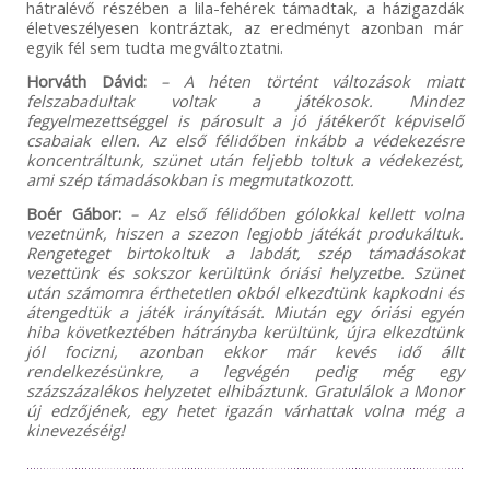
hátralévő részében a lila-fehérek támadtak, a házigazdák
életveszélyesen kontráztak, az eredményt azonban már
egyik fél sem tudta megváltoztatni.
Horváth Dávid:
– A héten történt változások miatt
felszabadultak voltak a játékosok. Mindez
fegyelmezettséggel is párosult a jó játékerőt képviselő
csabaiak ellen. Az első félidőben inkább a védekezésre
koncentráltunk, szünet után feljebb toltuk a védekezést,
ami szép támadásokban is megmutatkozott.
Boér Gábor:
– Az első félidőben gólokkal kellett volna
vezetnünk, hiszen a szezon legjobb játékát produkáltuk.
Rengeteget birtokoltuk a labdát, szép támadásokat
vezettünk és sokszor kerültünk óriási helyzetbe. Szünet
után számomra érthetetlen okból elkezdtünk kapkodni és
átengedtük a játék irányítását. Miután egy óriási egyén
hiba következtében hátrányba kerültünk, újra elkezdtünk
jól focizni, azonban ekkor már kevés idő állt
rendelkezésünkre, a legvégén pedig még egy
százszázalékos helyzetet elhibáztunk. Gratulálok a Monor
új edzőjének, egy hetet igazán várhattak volna még a
kinevezéséig!