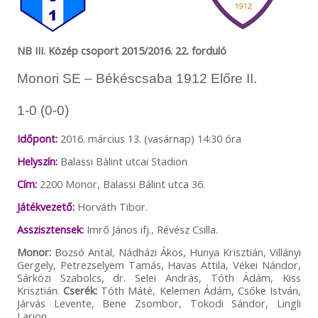
NB III. Közép csoport 2015/2016. 22. forduló
Monori SE – Békéscsaba 1912 Előre II.
1-0 (0-0)
Időpont:
2016. március 13. (vasárnap) 14:30 óra
Helyszín:
Balassi Bálint utcai Stadion
Cím:
2200 Monor, Balassi Bálint utca 36.
Játékvezető:
Horváth Tibor.
Asszisztensek:
Imrő János ifj., Révész Csilla.
Monor:
Bozsó Antal, Nádházi Ákos, Hunya Krisztián, Villányi
Gergely, Petrezselyem Tamás, Havas Attila, Vékei Nándor,
Sárközi Szabolcs, dr. Selei András, Tóth Ádám, Kiss
Krisztián.
Cserék:
Tóth Máté, Kelemen Ádám, Csőke István,
Járvás Levente, Bene Zsombor, Tokodi Sándor, Lingli
Larion.