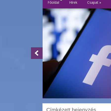
Főoldal
Hírek
Csapat
»
Címkézett bejegyzés