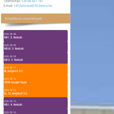
Telefon/fax:
+36 66 637 787
E-mail:
1912elore(at)1912elore.hu
Következő események
2026. 08. 08.
NB I. 3. forduló
2026. 08. 09.
NB III. 3. forduló
2026. 08. 09.
NB II. 3. forduló
2026. 08. 11.
BL selejtező 3/2.
2026. 08. 12.
UEFA Szuper Kupa
2026. 08. 13.
EL, CL selejtező 3/2.
2026. 08. 15.
NB I. 4. forduló
2026. 08. 16.