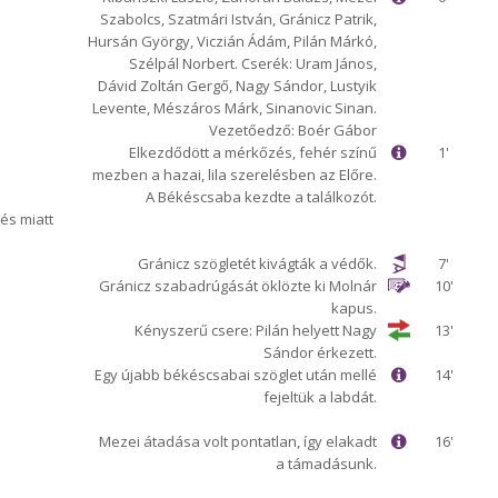
Szabolcs, Szatmári István, Gránicz Patrik,
Hursán György, Viczián Ádám, Pilán Márkó,
Szélpál Norbert. Cserék: Uram János,
Dávid Zoltán Gergő, Nagy Sándor, Lustyik
Levente, Mészáros Márk, Sinanovic Sinan.
Vezetőedző: Boér Gábor
Elkezdődött a mérkőzés, fehér színű
1'
mezben a hazai, lila szerelésben az Előre.
A Békéscsaba kezdte a találkozót.
és miatt
Gránicz szögletét kivágták a védők.
7'
Gránicz szabadrúgását öklözte ki Molnár
10'
kapus.
Kényszerű csere: Pilán helyett Nagy
13'
Sándor érkezett.
Egy újabb békéscsabai szöglet után mellé
14'
fejeltük a labdát.
Mezei átadása volt pontatlan, így elakadt
16'
a támadásunk.