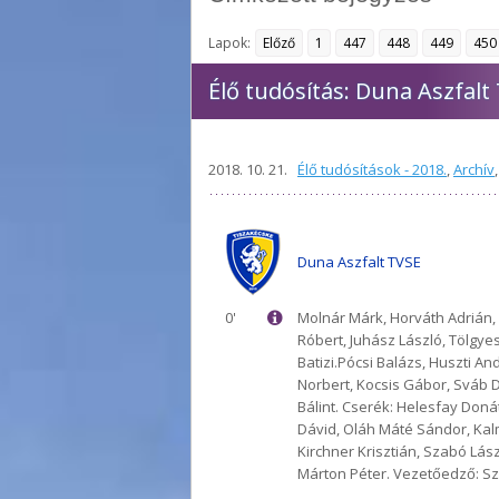
Lapok:
Előző
1
447
448
449
450
Élő tudósítás: Duna Aszfalt
2018. 10. 21.
Élő tudósítások - 2018.
,
Archív
Duna Aszfalt TVSE
0'
Molnár Márk, Horváth Adrián,
Róbert, Juhász László, Tölgyesi
Batizi.Pócsi Balázs, Huszti An
Norbert, Kocsis Gábor, Sváb D
Bálint. Cserék: Helesfay Doná
Dávid, Oláh Máté Sándor, Kal
Kirchner Krisztián, Szabó Lász
Márton Péter. Vezetőedző: Sz