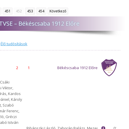
451
452
453
454
Következő
 TVSE – Békéscsaba 1912 Előre
,
Élő tudósítások
2
1
Békéscsaba 1912 Előre
 Csáki
 Viktor,
drás, Kardos
ániel, Károly
t, Szabó
már Ferenc,
ló, Gréczi
abó István
Ribánszki László, Zahorán Balázs, Mezei
0'