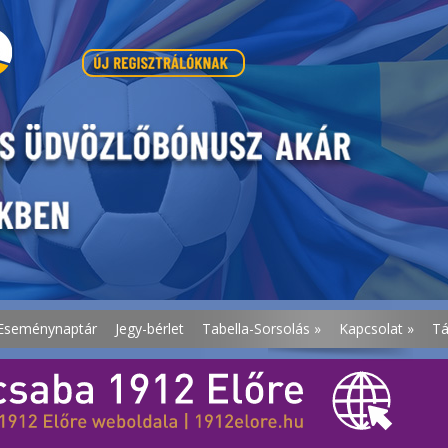
Eseménynaptár
Jegy-bérlet
Tabella-Sorsolás
»
Kapcsolat
»
T