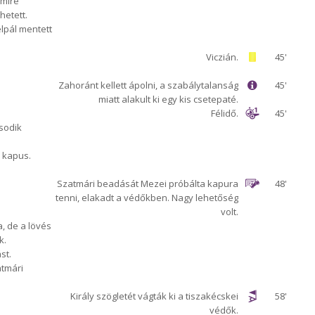
 mire
hetett.
élpál mentett
Viczián.
45'
Zahoránt kellett ápolni, a szabálytalanság
45'
miatt alakult ki egy kis csetepaté.
Félidő.
45'
sodik
i kapus.
Szatmári beadását Mezei próbálta kapura
48'
tenni, elakadt a védőkben. Nagy lehetőség
volt.
a, de a lövés
k.
st.
atmári
Király szögletét vágták ki a tiszakécskei
58'
védők.