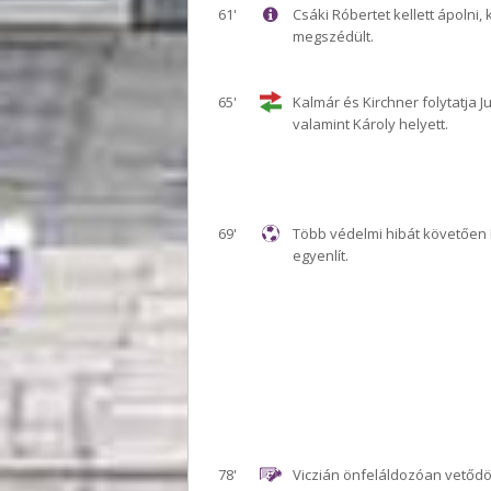
61'
Csáki Róbertet kellett ápolni, k
megszédült.
65'
Kalmár és Kirchner folytatja J
valamint Károly helyett.
69'
Több védelmi hibát követően 
egyenlít.
78'
Viczián önfeláldozóan vetődö