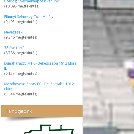
Boldog Gyermeknapot kívánunk!
(10,095 megtekintés)
Elhunyt Selmeczy-Tóth Mihály
(9,493 megtekintés)
Nevezések
(9,346 megtekintés)
38 éve történt
(8,786 megtekintés)
Dunaharaszti MTK - Békéscsaba 1912 Előre
II.
(6,127 megtekintés)
Mezőkövesd Zsóry FC - Békéscsaba 1912
Előre
(5,644 megtekintés)
Támogatóink