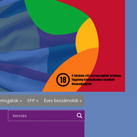
ámogatók
»
SFP
»
Éves beszámolók
»