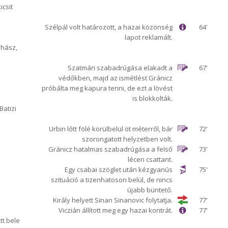
icsit
Szélpál volt határozott, a hazai közönség
64'
lapot reklamált.
uhász,
Szatmári szabadrúgása elakadt a
67'
védőkben, majd az ismétlést Gránicz
próbálta meg kapura tenni, de ezt a lövést
is blokkolták.
Batizi
Urbin lőtt fölé körülbelül öt méterről, bár
72'
szorongatott helyzetben volt.
Gránicz hatalmas szabadrúgása a felső
73'
lécen csattant.
Egy csabai szöglet után kézgyanús
75'
szituáció a tizenhatoson belül, de nincs
újabb büntető.
Király helyett Sinan Sinanovic folytatja.
77'
Viczián állított meg egy hazai kontrát.
77'
tt bele