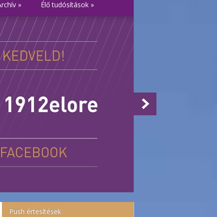
Archív
»
Élő tudósítások
»
Push értesítések