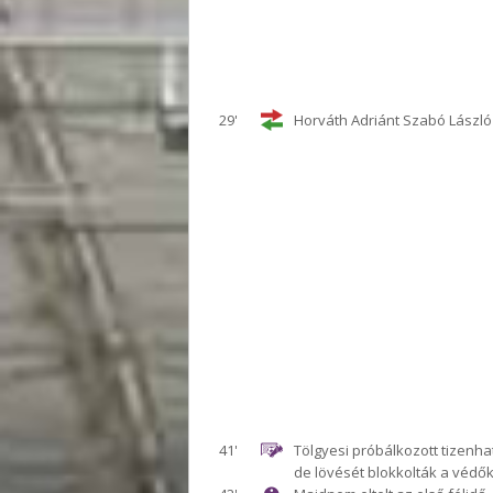
29'
Horváth Adriánt Szabó László 
41'
Tölgyesi próbálkozott tizenha
de lövését blokkolták a védők