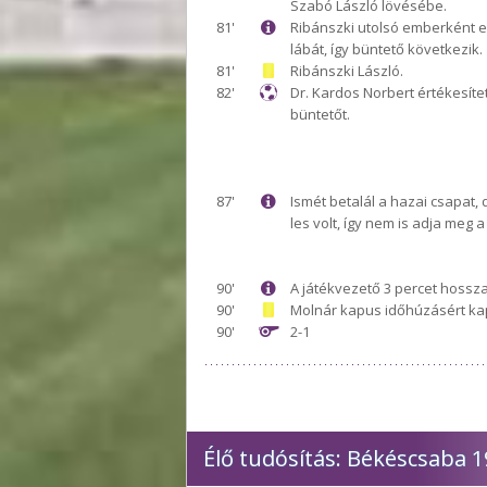
Szabó László lövésébe.
81'
Ribánszki utolsó emberként el
lábát, így büntető következik.
81'
Ribánszki László.
82'
Dr. Kardos Norbert értékesíte
büntetőt.
87'
Ismét betalál a hazai csapat,
les volt, így nem is adja meg a 
90'
A játékvezető 3 percet hossza
90'
Molnár kapus időhúzásért kap
90'
2-1
Élő tudósítás: Békéscsaba 