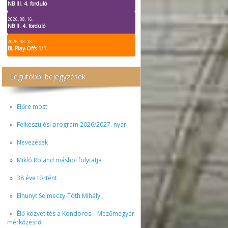
NB III. 4. forduló
2026. 08. 16.
NB II. 4. forduló
2026. 08. 18.
BL Play-Offs 1/1.
Legutóbbi bejegyzések
Előre most
Felkészülési program 2026/2027. nyár
Nevezések
Mikló Roland máshol folytatja
38 éve történt
Elhunyt Selmeczy-Tóth Mihály
Élő közvetítés a Kondoros – Mezőmegyer
mérkőzésről