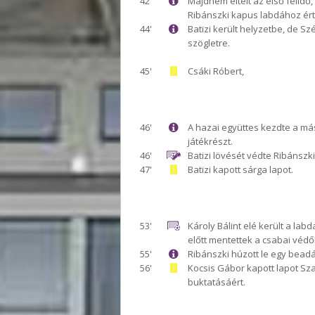
42'
Majdnem eltelt az első félidő,
Ribánszki kapus labdához ért
44'
Batizi került helyzetbe, de Sz
szögletre.
45'
Csáki Róbert,
46'
A hazai együttes kezdte a má
játékrészt.
46'
Batizi lövését védte Ribánszk
47'
Batizi kapott sárga lapot.
53'
Károly Bálint elé került a labd
előtt mentettek a csabai védő
55'
Ribánszki húzott le egy beadá
56'
Kocsis Gábor kapott lapot Sz
buktatásáért.