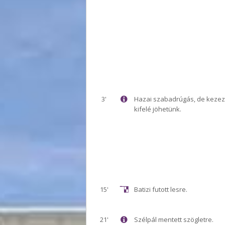
3'
Hazai szabadrúgás, de kezez
kifelé jöhetünk.
15'
Batizi futott lesre.
21'
Szélpál mentett szögletre.