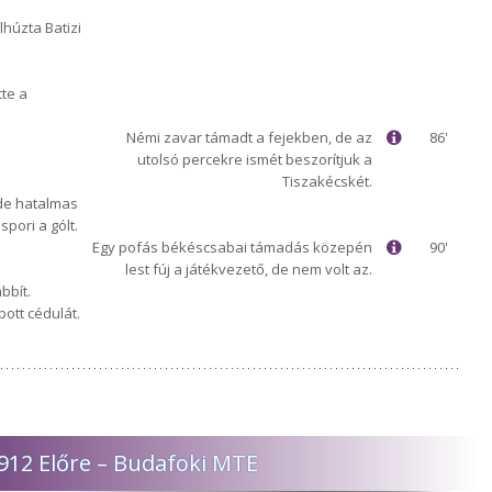
húzta Batizi
tte a
Némi zavar támadt a fejekben, de az
86'
utolsó percekre ismét beszorítjuk a
Tiszakécskét.
 de hatalmas
spori a gólt.
Egy pofás békéscsabai támadás közepén
90'
lest fúj a játékvezető, de nem volt az.
bbít.
ott cédulát.
1912 Előre – Budafoki MTE