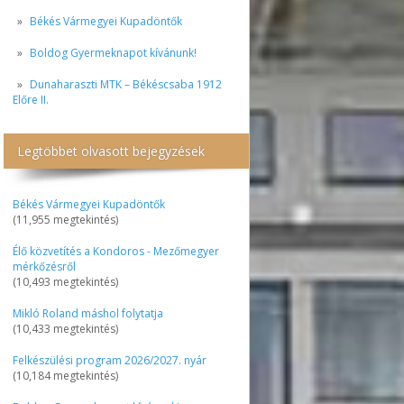
Békés Vármegyei Kupadöntők
Boldog Gyermeknapot kívánunk!
Dunaharaszti MTK – Békéscsaba 1912
Előre II.
Legtöbbet olvasott bejegyzések
Békés Vármegyei Kupadöntők
(11,955 megtekintés)
Élő közvetítés a Kondoros - Mezőmegyer
mérkőzésről
(10,493 megtekintés)
Mikló Roland máshol folytatja
(10,433 megtekintés)
Felkészülési program 2026/2027. nyár
(10,184 megtekintés)