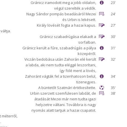
Gránicz iramodott meg a jobb oldalon,
23'
végül szerelték a védők.
Nagy Sándor pompás beadásáról Mezei
24'
és Urbin is lekésett.
Király lövését fogta a hazai kapus.
27'
váltja.
Gránicz szabadrúgása elakadt a
30'
sorfalban.
Gránicz került a fűre, szabadrúgás a pálya
31'
közepéről.
Viczán bedobása után Zahorán elé került
32'
a labda, aki nem tudta eléggé leszorítani,
így fölé ment a lövés,
Zahoránt vágták fel a tizenhatoson belül,
34'
tizenegyes.
A büntetőt Szatmári értékesítette.
35'
Urbin szerzett szemfülesen labdát, de
38'
átadását Mezei már nem tudta igazi
helyzetre váltani. Továbbra is nagy
nyomás alatt tartjuk a hazai csapatot.
t méterről,
.