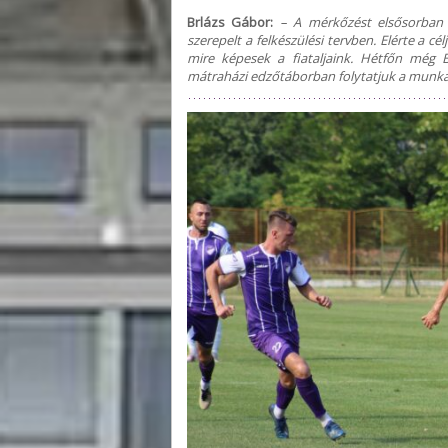
Brlázs Gábor:
– A mérkőzést elsősorban a
szerepelt a felkészülési tervben. Elérte a cé
mire képesek a fiataljaink. Hétfőn még 
mátraházi edzőtáborban folytatjuk a munká