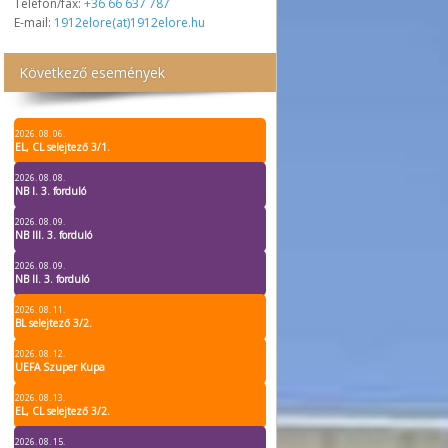
Telefon/fax:
+36 66 637 787
E-mail:
1912elore(at)1912elore.hu
Következő események
2026. 08. 06.
EL, CL selejtező 3/1.
2026. 08. 08.
NB I. 3. forduló
2026. 08. 09.
NB III. 3. forduló
2026. 08. 09.
NB II. 3. forduló
2026. 08. 11.
BL selejtező 3/2.
2026. 08. 12.
UEFA Szuper Kupa
2026. 08. 13.
EL, CL selejtező 3/2.
2026. 08. 15.