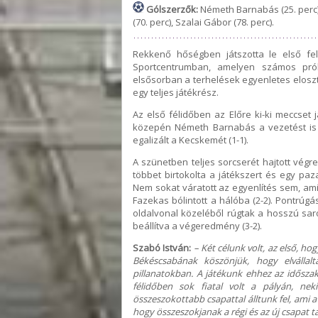
Gólszerzők:
Németh Barnabás (25. perc),
(70. perc), Szalai Gábor (78. perc).
Rekkenő hőségben játszotta le első fe
Sportcentrumban, amelyen számos prób
elsősorban a terhelések egyenletes elosztá
egy teljes játékrész.
Az első félidőben az Előre ki-ki meccset 
közepén Németh Barnabás a vezetést is 
egalizált a Kecskemét (1-1).
A szünetben teljes sorcserét hajtott vég
többet birtokolta a játékszert és egy paz
Nem sokat váratott az egyenlítés sem, ami
Fazekas bólintott a hálóba (2-2). Pontrúgá
oldalvonal közeléből rúgtak a hosszú saro
beállítva a végeredmény (3-2).
Szabó István:
– Két célunk volt, az első, h
Békéscsabának köszönjük, hogy elvállal
pillanatokban. A játékunk ehhez az időszak
félidőben sok fiatal volt a pályán, ne
összeszokottabb csapattal álltunk fel, ami
hogy összeszokjanak a régi és az új csapat t