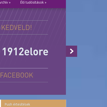
Archív
»
Élő tudósítások
»
Push értesítések