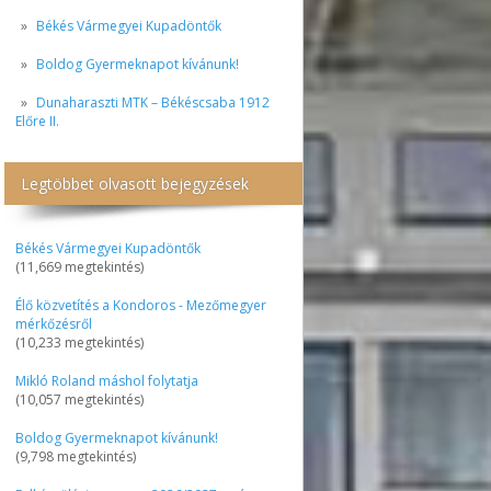
Békés Vármegyei Kupadöntők
Boldog Gyermeknapot kívánunk!
Dunaharaszti MTK – Békéscsaba 1912
Előre II.
Legtöbbet olvasott bejegyzések
Békés Vármegyei Kupadöntők
(11,669 megtekintés)
Élő közvetítés a Kondoros - Mezőmegyer
mérkőzésről
(10,233 megtekintés)
Mikló Roland máshol folytatja
(10,057 megtekintés)
Boldog Gyermeknapot kívánunk!
(9,798 megtekintés)