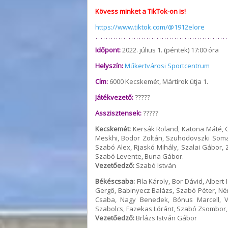
Kövess minket a TikTok-on is!
https://www.tiktok.com/@1912elore
Időpont:
2022. július 1. (péntek) 17:00 óra
Helyszín:
Műkertvárosi Sportcentrum
Cím:
6000 Kecskemét, Mártírok útja 1.
Játékvezető:
?????
Asszisztensek:
?????
Kecskemét:
Kersák Roland, Katona Máté, Gy
Meskhi, Bodor Zoltán, Szuhodovszki Soma
Szabó Alex, Rjaskó Mihály, Szalai Gábor, 
Szabó Levente, Buna Gábor.
Vezetőedző:
Szabó István
Békéscsaba:
Fila Károly, Bor Dávid, Albert
Gergő, Babinyecz Balázs, Szabó Péter, N
Csaba, Nagy Benedek, Bónus Marcell, 
Szabolcs, Fazekas Lóránt, Szabó Zsombor,
Vezetőedző:
Brlázs István Gábor