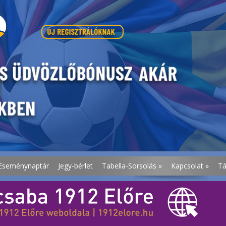
Eseménynaptár
Jegy-bérlet
Tabella-Sorsolás
»
Kapcsolat
»
T