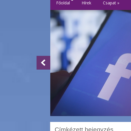
Főoldal
Hírek
Csapat
»
Címkézett bejegyzés