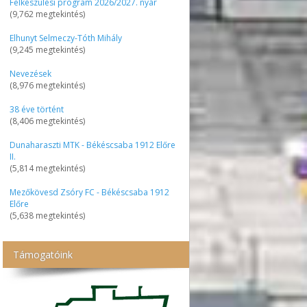
Felkészülési program 2026/2027. nyár
(9,762 megtekintés)
Elhunyt Selmeczy-Tóth Mihály
(9,245 megtekintés)
Nevezések
(8,976 megtekintés)
38 éve történt
(8,406 megtekintés)
Dunaharaszti MTK - Békéscsaba 1912 Előre
II.
(5,814 megtekintés)
Mezőkövesd Zsóry FC - Békéscsaba 1912
Előre
(5,638 megtekintés)
Támogatóink