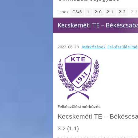
Lapok:
Előző
1
210
211
212
213
Kecskeméti TE – Békéscsaba
2022. 06. 28.
Mérkőzések
,
Felkészülési mé
Felkészülési mérkőzés
Kecskeméti TE – Békéscsa
3-2 (1-1)