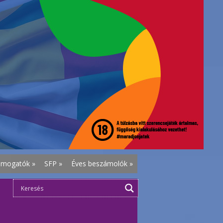
ámogatók
»
SFP
»
Éves beszámolók
»