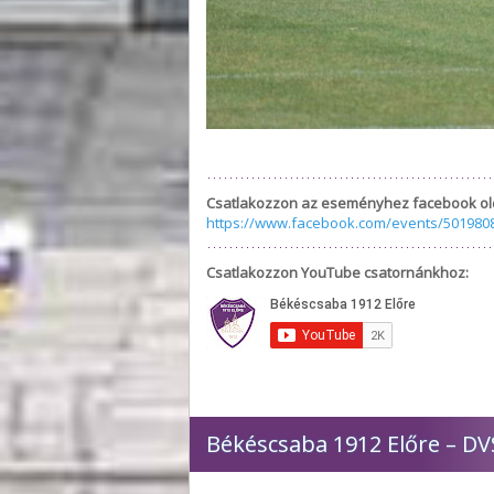
Csatlakozzon az eseményhez facebook ol
https://www.facebook.com/events/501980
Csatlakozzon YouTube csatornánkhoz:
Békéscsaba 1912 Előre – D