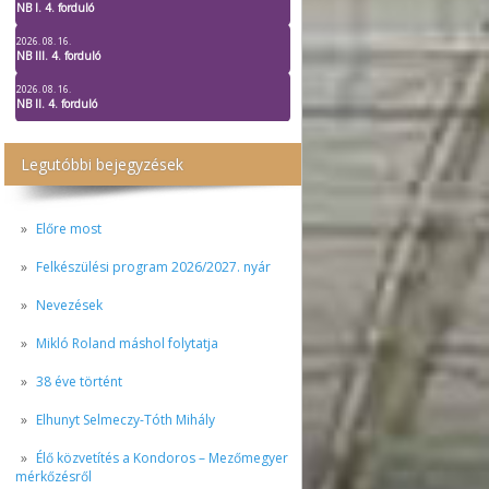
NB I. 4. forduló
2026. 08. 16.
NB III. 4. forduló
2026. 08. 16.
NB II. 4. forduló
Legutóbbi bejegyzések
Előre most
Felkészülési program 2026/2027. nyár
Nevezések
Mikló Roland máshol folytatja
38 éve történt
Elhunyt Selmeczy-Tóth Mihály
Élő közvetítés a Kondoros – Mezőmegyer
mérkőzésről