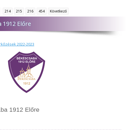
214
215
216
454
Következő
 1912 Előre
rkőzések 2022-2023
ba 1912 Előre