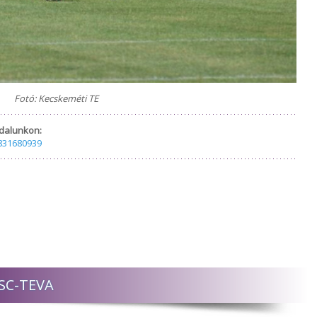
Fotó: Kecskeméti TE
dalunkon:
831680939
VSC-TEVA