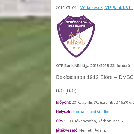
2016. 05. 04.
Mérkőzések
,
OTP Bank NB I L
OTP Bank NB I Liga 2015/2016. 33. forduló
Békéscsaba 1912 Előre – DVS
0-0 (0-0)
Időpont:
2016. április 30. (szombat) 16:30 ór
Helyszín:
Kórház utcai stadion
Cím:
5600 Békéscsaba, Kórház utca 6.
Játékvezető:
Németh Ádám.