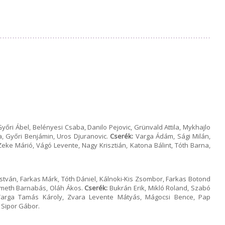
őri Ábel, Belényesi Csaba, Danilo Pejovic, Grünvald Attila, Mykhajlo
, Győri Benjámin, Uros Djuranovic.
Cserék:
Varga Ádám, Sági Milán,
Zeke Márió, Vágó Levente, Nagy Krisztián, Katona Bálint, Tóth Barna,
 István, Farkas Márk, Tóth Dániel, Kálnoki-Kis Zsombor, Farkas Botond
émeth Barnabás, Oláh Ákos.
Cserék:
Bukrán Erik, Mikló Roland, Szabó
Varga Tamás Károly, Zvara Levente Mátyás, Mágocsi Bence, Pap
 Sipor Gábor.