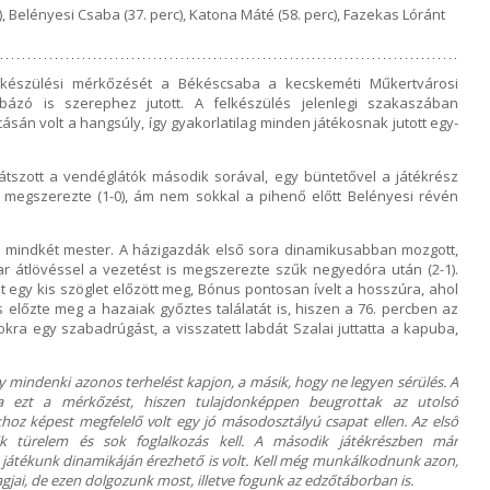
 Belényesi Csaba (37. perc), Katona Máté (58. perc), Fazekas Lóránt
lkészülési mérkőzését a Békéscsaba a kecskeméti Műkertvárosi
ázó is szerephez jutott. A felkészülés jelenlegi szakaszában
sán volt a hangsúly, így gyakorlatilag minden játékosnak jutott egy-
játszott a vendéglátók második sorával, egy büntetővel a játékrész
megszerezte (1-0), ám nem sokkal a pihenő előtt Belényesi révén
re mindkét mester. A házigazdák első sora dinamikusabban mozgott,
ar átlövéssel a vezetést is megszerezte szűk negyedóra után (2-1).
t egy kis szöglet előzött meg, Bónus pontosan ívelt a hosszúra, ahol
s előzte meg a hazaiak győztes találatát is, hiszen a 76. percben az
kra egy szabadrúgást, a visszatett labdát Szalai juttatta a kapuba,
ogy mindenki azonos terhelést kapjon, a másik, hogy ne legyen sérülés. A
ta ezt a mérkőzést, hiszen tulajdonképpen beugrottak az utolsó
hoz képest megfelelő volt egy jó másodosztályú csapat ellen. Az első
kik türelem és sok foglalkozás kell. A második játékrészben már
 a játékunk dinamikáján érezhető is volt. Kell még munkálkodnunk azon,
agjai, de ezen dolgozunk most, illetve fogunk az edzőtáborban is.