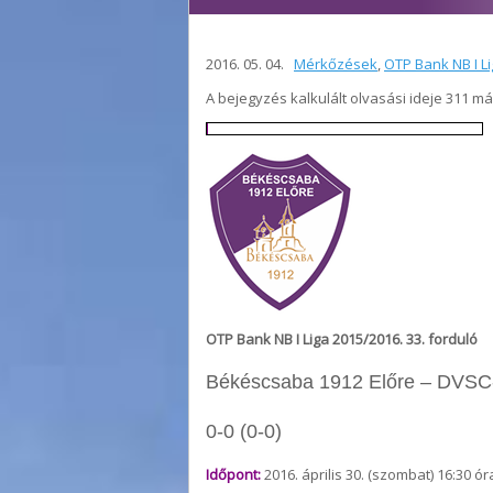
2016. 05. 04.
Mérkőzések
,
OTP Bank NB I L
A bejegyzés kalkulált olvasási ideje 311 m
OTP Bank NB I Liga 2015/2016. 33. forduló
Békéscsaba 1912 Előre – DVS
0-0 (0-0)
Időpont:
2016. április 30. (szombat) 16:30 ór