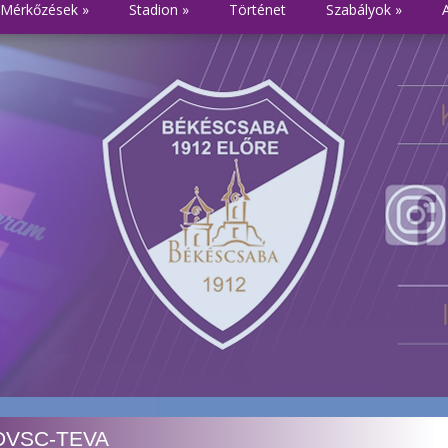
Mérkőzések
»
Stadion
»
Történet
Szabályok
»
 DVSC-TEVA