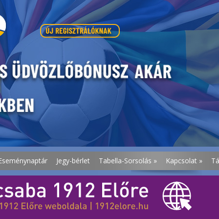
Eseménynaptár
Jegy-bérlet
Tabella-Sorsolás
»
Kapcsolat
»
T