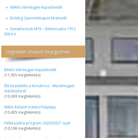
Békés Vármegyei Kupadöntők
Boldog Gyermeknapot kívánunk!
Dunaharaszti MTK – Békéscsaba 1912
Előre II.
Legtöbbet olvasott bejegyzések
Békés Vármegyei Kupadöntők
(11,955 megtekintés)
Élő közvetítés a Kondoros - Mezőmegyer
mérkőzésről
(10,493 megtekintés)
Mikló Roland máshol folytatja
(10,435 megtekintés)
Felkészülési program 2026/2027. nyár
(10,186 megtekintés)