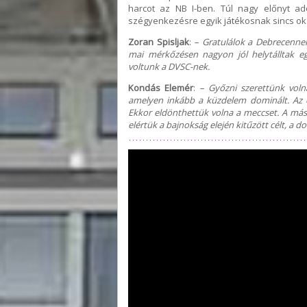
harcot az NB I-ben. Túl nagy előnyt ad
szégyenkezésre egyik játékosnak sincs ok
Zoran Spisljak
:
– Gratulálok a Debrecenne
mai mérkőzésen nagyon jól helytálltak eg
voltunk a DVSC-nek.
Kondás Elemér
:
– Győzni szerettünk volna
amelyen inkább a küzdelem dominált. Az el
Ekkor eldönthettük volna a meccset. A máso
elértük a bajnokság elején kitűzött célt, a 