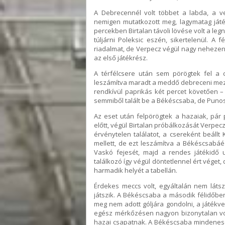
A Debrecennél volt többet a labda, a 
nemigen mutatkozott meg, lagymatag játé
percekben Birtalan távoli lövése volt a l
túljárni Poleksic eszén, sikertelenül. 
riadalmat, de Verpecz végül nagy nehezen m
az első játékrész.
A térfélcsere után sem pörögtek fel a 
leszámítva maradt a meddő debreceni mez
rendkívül paprikás két percet követően – 
semmiből talált be a Békéscsaba, de Punos
Az eset után felpörögtek a hazaiak, pár 
előtt, végül Birtalan próbálkozását Verpec
érvénytelen találatot, a csereként beállt 
mellett, de ezt leszámítva a Békéscsabáé 
Vaskó fejesét, majd a rendes játékidő u
találkozó így végül döntetlennel ért véget
harmadik helyét a tabellán.
Érdekes meccs volt, egyáltalán nem látsz
játszik. A Békéscsaba a második félidőbe
meg nem adott góljára gondolni, a játékve
egész mérkőzésen nagyon bizonytalan vol
hazai csapatnak. A Békéscsaba mindenesetr