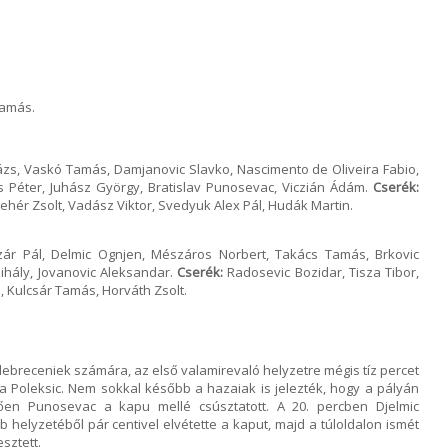
Tamás.
ázs, Vaskó Tamás, Damjanovic Slavko, Nascimento de Oliveira Fabio,
cs Péter, Juhász György, Bratislav Punosevac, Viczián Ádám.
Cserék:
 Fehér Zsolt, Vadász Viktor, Svedyuk Alex Pál, Hudák Martin.
ár Pál, Delmic Ognjen, Mészáros Norbert, Takács Tamás, Brkovic
ihály, Jovanovic Aleksandar.
Cserék:
Radosevic Bozidar, Tisza Tibor,
, Kulcsár Tamás, Horváth Zsolt.
debreceniek számára, az első valamirevaló helyzetre mégis tíz percet
tta Poleksic. Nem sokkal később a hazaiak is jelezték, hogy a pályán
ően Punosevac a kapu mellé csúsztatott. A 20. percben Djelmic
 helyzetéből pár centivel elvétette a kaput, majd a túloldalon ismét
sztett.