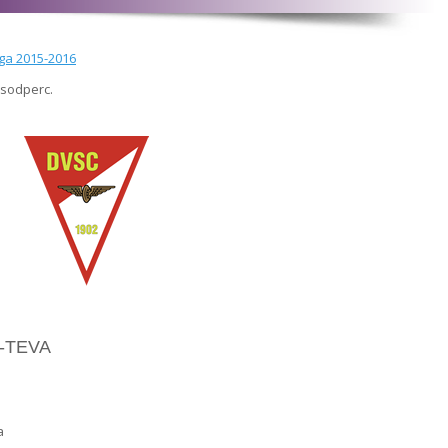
iga 2015-2016
ásodperc.
C-TEVA
a