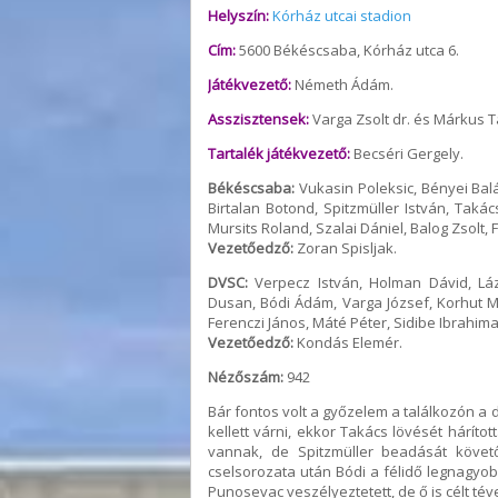
Helyszín:
Kórház utcai stadion
Cím:
5600 Békéscsaba, Kórház utca 6.
Játékvezető:
Németh Ádám.
Asszisztensek:
Varga Zsolt dr. és Márkus 
Tartalék játékvezető:
Becséri Gergely.
Békéscsaba:
Vukasin Poleksic, Bényei Bal
Birtalan Botond, Spitzmüller István, Taká
Mursits Roland, Szalai Dániel, Balog Zsolt,
Vezetőedző:
Zoran Spisljak.
DVSC:
Verpecz István, Holman Dávid, Láz
Dusan, Bódi Ádám, Varga József, Korhut M
Ferenczi János, Máté Péter, Sidibe Ibrahima
Vezetőedző:
Kondás Elemér.
Nézőszám:
942
Bár fontos volt a győzelem a találkozón a 
kellett várni, ekkor Takács lövését háríto
vannak, de Spitzmüller beadását követ
cselsorozata után Bódi a félidő legnagyobb
Punosevac veszélyeztetett, de ő is célt téve