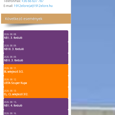
Telefon/fax:
+36 66 637 787
E-mail:
1912elore(at)1912elore.hu
Következő események
2026. 08. 08.
NB I. 3. forduló
2026. 08. 09.
NB III. 3. forduló
2026. 08. 09.
NB II. 3. forduló
2026. 08. 11.
BL selejtező 3/2.
2026. 08. 12.
UEFA Szuper Kupa
2026. 08. 13.
EL, CL selejtező 3/2.
2026. 08. 15.
NB I. 4. forduló
2026. 08. 16.