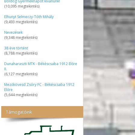
Boldog Gyermeknapot kívánunk!
(10,095 megtekintés)
Elhunyt Selmeczy-Tóth Mihály
(9,493 megtekintés)
Nevezések
(9,348 megtekintés)
38 éve történt
(8,788 megtekintés)
Dunaharaszti MTK - Békéscsaba 1912 Előre
II.
(6,127 megtekintés)
Mezőkövesd Zsóry FC - Békéscsaba 1912
Előre
(5,644 megtekintés)
Támogatóink