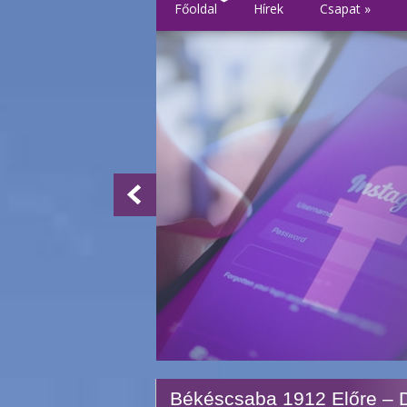
Főoldal
Hírek
Csapat
»
Békéscsaba 1912 Előre –