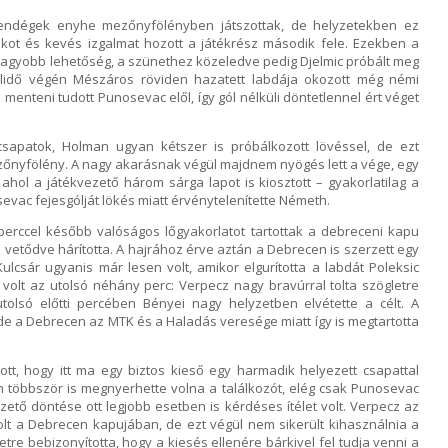
vendégek enyhe mezőnyfölényben játszottak, de helyzetekben ez
kot és kevés izgalmat hozott a játékrész második fele. Ezekben a
egnagyobb lehetőség, a szünethez közeledve pedig Djelmic próbált meg
A félidő végén Mészáros röviden hazatett labdája okozott még némi
enteni tudott Punosevac elől, így gól nélküli döntetlennel ért véget
csapatok, Holman ugyan kétszer is próbálkozott lövéssel, de ezt
őnyfölény. A nagy akarásnak végül majdnem nyögés lett a vége, egy
ahol a játékvezető három sárga lapot is kiosztott – gyakorlatilag a
evac fejesgólját lökés miatt érvénytelenítette Németh.
perccel később valóságos lőgyakorlatot tartottak a debreceni kapu
z vetődve hárította. A hajrához érve aztán a Debrecen is szerzett egy
Kulcsár ugyanis már lesen volt, amikor elgurította a labdát Poleksic
volt az utolsó néhány perc: Verpecz nagy bravúrral tolta szögletre
tolsó előtti percében Bényei nagy helyzetben elvétette a célt. A
, de a Debrecen az MTK és a Haladás veresége miatt így is megtartotta
ott, hogy itt ma egy biztos kieső egy harmadik helyezett csapattal
n többször is megnyerhette volna a találkozót, elég csak Punosevac
zető döntése ott legjobb esetben is kérdéses ítélet volt. Verpecz az
t a Debrecen kapujában, de ezt végül nem sikerült kihasználnia a
e bebizonyította, hogy a kiesés ellenére bárkivel fel tudja venni a