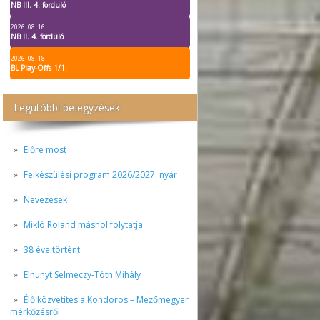
NB III. 4. forduló
2026. 08. 16.
NB II. 4. forduló
2026. 08. 18.
BL Play-Offs 1/1.
Legutóbbi bejegyzések
Előre most
Felkészülési program 2026/2027. nyár
Nevezések
Mikló Roland máshol folytatja
38 éve történt
Elhunyt Selmeczy-Tóth Mihály
Élő közvetítés a Kondoros – Mezőmegyer
mérkőzésről