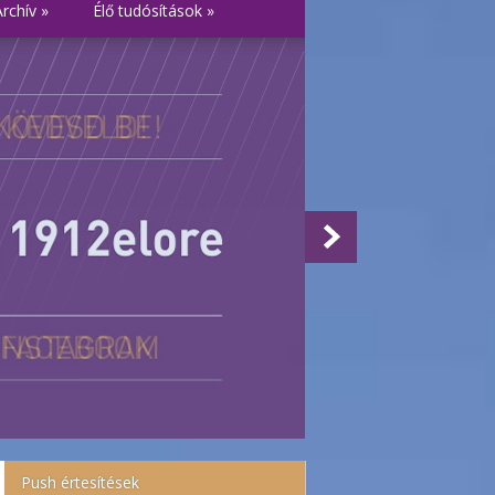
Archív
»
Élő tudósítások
»
Push értesítések