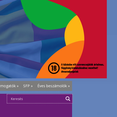
ámogatók
»
SFP
»
Éves beszámolók
»