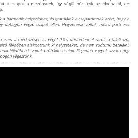
ott a csapat a mezőnynek, így végül búcsúzik az élvonaltól, de
a.
k a harmadik helyezéshez, és gratulálok a csapatomnak azért, hogy a
y dobogón végző csapat ellen. Helyzeteink voltak, méltó partnerei
 ezen a mérkőzésen is, végül 0-0-s döntetlennel zárult a találkozó,
ső félidőben alakítottunk ki helyzeteket, de nem tudtunk betalálni.
dik félidőben is voltak próbálkozásaink. Elégedett vagyok azzal, hogy
dobogón végeztünk.