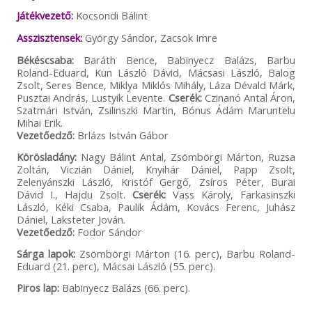
Játékvezető:
Kocsondi Bálint
Asszisztensek:
György Sándor, Zacsok Imre
Békéscsaba:
Baráth Bence, Babinyecz Balázs, Barbu
Roland-Eduard, Kun László Dávid, Mácsasi László, Balog
Zsolt, Seres Bence, Miklya Miklós Mihály, Láza Dévald Márk,
Pusztai András, Lustyik Levente.
Cserék:
Czinanó Antal Áron,
Szatmári István, Zsilinszki Martin, Bónus Ádám Maruntelu
Mihai Erik.
Vezetőedző:
Brlázs István Gábor
Körösladány:
Nagy Bálint Antal, Zsömbörgi Márton, Ruzsa
Zoltán, Viczián Dániel, Knyihár Dániel, Papp Zsolt,
Zelenyánszki László, Kristóf Gergő, Zsíros Péter, Burai
Dávid I., Hajdu Zsolt.
Cserék:
Vass Károly, Farkasinszki
László, Kéki Csaba, Paulik Ádám, Kovács Ferenc, Juhász
Dániel, Laksteter Jován.
Vezetőedző:
Fodor Sándor
Sárga lapok:
Zsömbörgi Márton (16. perc), Barbu Roland-
Eduard (21. perc), Mácsai László (55. perc).
Piros lap:
Babinyecz Balázs (66. perc).