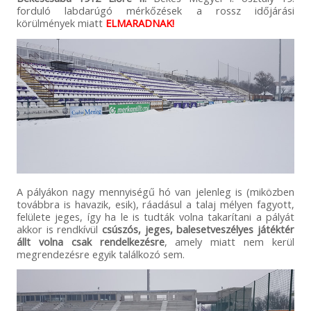
forduló labdarúgó mérkőzések a rossz időjárási
körülmények miatt
ELMARADNAK!
A pályákon nagy mennyiségű hó van jelenleg is (miközben
továbbra is havazik, esik), ráadásul a talaj mélyen fagyott,
felülete jeges, így ha le is tudták volna takarítani a pályát
akkor is rendkívül
csúszós, jeges, balesetveszélyes játéktér
állt volna csak rendelkezésre
, amely miatt nem kerül
megrendezésre egyik találkozó sem.