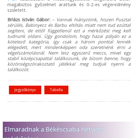
magabiztos győzelmet arattunk és 0-2-es végeredmény
született.
Brlázs István Gábor:
– Vannak hiányzóink, hiszen Pusztai
sérülés, Babinyecz és Barbu eltiltás miatt nem tud ezúttal
segíteni, de ettől függetlenül ezt a mérkőzést meg kell
tudnunk oldani. Úgy gondolom, hogy hazai pályán ez a
kötelező kategória, így csak a három ponttal lennék
elégedett, mert mindenképpen oda szeretnénk érni a
végelszámolásnál. Nem lesz egyszerű meccs, mivel egy
stabil középcsapattal találkozunk, de bízom benne, hogy
közönségszórakoztató játékkal meg tudjuk nyerni a
találkozót.
Jegyzőkönyv
Tabella
Elmaradnak a Békéscsaba hétvégi