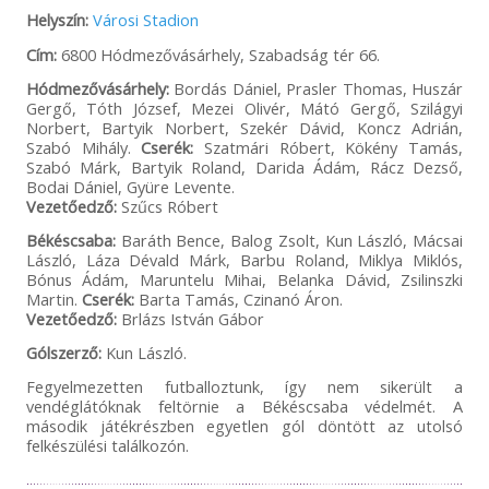
Találatok: 1 - 7 Összesen: 7
Helyszín:
Városi Stadion
Cím:
6800 Hódmezővásárhely, Szabadság tér 66.
Hódmezővásárhely:
Bordás Dániel, Prasler Thomas, Huszár
Gergő, Tóth József, Mezei Olivér, Mátó Gergő, Szilágyi
Norbert, Bartyik Norbert, Szekér Dávid, Koncz Adrián,
Szabó Mihály.
Cserék:
Szatmári Róbert, Kökény Tamás,
Szabó Márk, Bartyik Roland, Darida Ádám, Rácz Dezső,
Bodai Dániel, Gyüre Levente.
Vezetőedző:
Szűcs Róbert
Békéscsaba:
Baráth Bence, Balog Zsolt, Kun László, Mácsai
László, Láza Dévald Márk, Barbu Roland, Miklya Miklós,
Bónus Ádám, Maruntelu Mihai, Belanka Dávid, Zsilinszki
Martin.
Cserék:
Barta Tamás, Czinanó Áron.
Vezetőedző:
Brlázs István Gábor
Gólszerző:
Kun László.
Fegyelmezetten futballoztunk, így nem sikerült a
vendéglátóknak feltörnie a Békéscsaba védelmét. A
második játékrészben egyetlen gól döntött az utolsó
felkészülési találkozón.