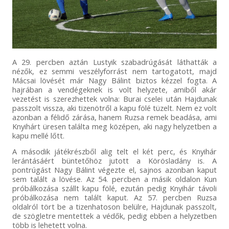
A 29. percben aztán Lustyik szabadrúgását láthatták a
nézők, ez semmi veszélyforrást nem tartogatott, majd
Mácsai lövését már Nagy Bálint biztos kézzel fogta. A
hajrában a vendégeknek is volt helyzete, amiből akár
vezetést is szerezhettek volna: Burai cselei után Hajdunak
passzolt vissza, aki tizenötről a kapu fölé tüzelt. Nem ez volt
azonban a félidő zárása, hanem Ruzsa remek beadása, ami
Knyihárt üresen találta meg középen, aki nagy helyzetben a
kapu mellé lőtt.
A második játékrészből alig telt el két perc, és Knyihár
lerántásáért büntetőhöz jutott a Körösladány is. A
pontrúgást Nagy Bálint végezte el, sajnos azonban kaput
sem talált a lövése. Az 54. percben a másik oldalon Kun
próbálkozása szállt kapu fölé, ezután pedig Knyihár távoli
próbálkozása nem talált kaput. Az 57. percben Ruzsa
oldalról tört be a tizenhatoson belülre, Hajdunak passzolt,
de szögletre mentettek a védők, pedig ebben a helyzetben
több is lehetett volna.