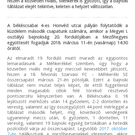
hiszen a közvetlen rivális, Méhkerék is győzött, így a bajnoki
táblázat elejét tekintve, keleten a helyzet változatlan.
A békéscsabai 4-es Honvéd utcai pályán folytatódik a
küzdelem második csapatunk számára, amikor a Megyei I.
osztályú bajnokság 20. fordulójában a Mezőhegyes
együttesét fogadjuk 2018. március 11-én (vasárnap) 14:30
órától.
Az elmaradt 19. forduló miatt maradt az egypontos
lemaradásunk a Méhkerékkel szemben, úgy hogy a
közvetlen rivális még egy meccsel kevesebbet játszott,
hiszen a 18. felvonás Szarvasi FC – Méhkeréki SE
összecsapást március 21-én pótolják. Ezért a bajnoki
táblázat nem mutat teljes képet, de ettől függetlenül
minden magasabb célok felé törekvő résztvevő
pontszerzési kényszerben van. A Békéscsaba II. 18
lejátszott mérkőzés után 14 győzelem, 2-2 döntetlen és
vereség, valamint az így összegyűjtött 44 pont mérleggel a
táblázat második helyét, míg következő vendégeink
ugyanennyi meccs után, 6 győzelem, 1 döntetlen, 11
vereség, valamint 19 bajnoki egység birtokában a hetedik
pozícióból várja az összecsapást. Legutóbb
2017. október
7-én
találkoztunk a mezőhegyesiekkel idegenben, akkor