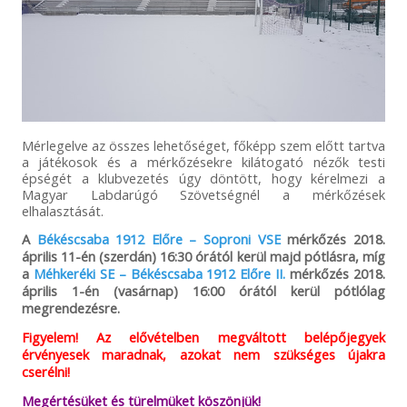
Mérlegelve az összes lehetőséget, főképp szem előtt tartva
a játékosok és a mérkőzésekre kilátogató nézők testi
épségét a klubvezetés úgy döntött, hogy kérelmezi a
Magyar Labdarúgó Szövetségnél a mérkőzések
elhalasztását.
A
Békéscsaba 1912 Előre – Soproni VSE
mérkőzés 2018.
április 11-én (szerdán) 16:30 órától kerül majd pótlásra, míg
a
Méhkeréki SE – Békéscsaba 1912 Előre II.
mérkőzés 2018.
április 1-én (vasárnap) 16:00 órától kerül pótlólag
megrendezésre.
Figyelem! Az elővételben megváltott belépőjegyek
érvényesek maradnak, azokat nem szükséges újakra
cserélni!
Megértésüket és türelmüket köszönjük!