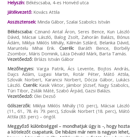
Helyszín:
Békéscsaba, 4-es Honvéd utca
Játékvezető:
Kovács Attila
Asszisztensek:
Minda Gábor, Szalai Szabolcs István
Békéscsaba:
Czinanó Antal Áron, Seres Bence, Kun László
Dávid, Mácsai László, Balog Zsolt, Zahorán Balázs, Bónus
Ádám, Miklya Miklós Mihály, Kálmán Szilárd, Belanka Dávid,
Maruntelu Mihai Erik.
Cserék:
Baráth Bence, Borbély
Zsombor, Máris Dominik, Láza Dévald Márk, Barta Tamás.
Vezetőedző:
Brlázs István Gábor
Mezőhegyes:
Varga Patrik, Ács Levente, Bojtos András,
Dajcs Ádám, Lugasi Martin, Rotár Péter, Mátó Attila,
Szlovák Norbert, Karancsi Norbert, Dócza Gábor, Lukács
László.
Cserék:
Kasik Viktor, Jámbor József, Nagy Szabolcs,
Túri Tibor, Zsilák Máté, Szabó Árpád, Gazsi Balázs.
Vezetőedző:
Ölei Dezső
Gólszerzők:
Miklya Miklós Mihály (10. perc), Mácsai László
(11., 61., 78. és 79. perc), Szlovák Norbert (18. perc), Mátó
Attila (83. perc) – öngól.
Meggyőző különbséggel – mondhatjuk úgy is -, hogy hozta
a kötelezőt csapatunk. De hibázni már nem is nagyon lehet,