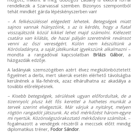
rendelkezik a Szarvassal szemben. Bizonyos szempontból
tehát mindkét gárda lépéskényszerben van
!
– A felkészüléssel elégedett lehetek. Betegségek miatt
sajnos vannak hiányzóink, s az is kérdés, hogy a fiatal
visszajátszók közül kikkel lehet majd számolni. Kiélezett
csatára van kilátás, de hazai pályán szeretnénk revánsot
venni az őszi vereségért. Külön nem készültünk a
Körösladányra, a saját játékunkat igyekszünk alkalmazni
–
mondta a rangadóval kapcsolatban
Brlázs Gábor
, a
házigazdák edzője.
A ladányiak szemszögében azért élvez megkülönböztetett
figyelmet a derbi, mert sikerük esetén elérhető távolságba
kerülnének a lila-fehérek, azaz elhárulhatna az akadálya a
további előrelépésnek.
– Kisebb betegségek, sérülések ugyan előfordultak, de a
tizennyolc plusz két fős kerettel a hathetes munkát a
tervek szerint elvégeztük. Már várjuk a nyitányt, melyen
rögtön rangadót játszunk. Az első mérkőzést három-egyre
mi nyertük. Közönségszórakoztató mérkőzésre számítok.
–
fogalmazott a vendégek részéről a meccsek előtt mindig
diplomatikus tréner,
Fodor Sándor
.