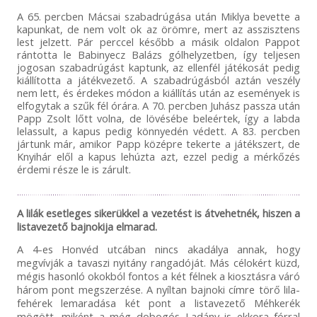
A 65. percben Mácsai szabadrúgása után Miklya bevette a
kapunkat, de nem volt ok az örömre, mert az asszisztens
lest jelzett. Pár perccel később a másik oldalon Pappot
rántotta le Babinyecz Balázs gólhelyzetben, így teljesen
jogosan szabadrúgást kaptunk, az ellenfél játékosát pedig
kiállította a játékvezető. A szabadrúgásból aztán veszély
nem lett, és érdekes módon a kiállítás után az események is
elfogytak a szűk fél órára. A 70. percben Juhász passza után
Papp Zsolt lőtt volna, de lövésébe beleértek, így a labda
lelassult, a kapus pedig könnyedén védett. A 83. percben
jártunk már, amikor Papp középre tekerte a játékszert, de
Knyihár elől a kapus lehúzta azt, ezzel pedig a mérkőzés
érdemi része le is zárult.
A lilák esetleges sikerükkel a vezetést is átvehetnék, hiszen a
listavezető bajnokija elmarad.
A 4-es Honvéd utcában
nincs akadálya annak, hogy
megvívják a tavaszi nyitány rangadóját.
Más célokért küzd,
mégis h
asonló okokból fontos
a két félnek a kiosztásra váró
három pont megszerzése.
A nyíltan bajnoki címre törő lila-
fehérek lemaradása két pont a listavezető Méhkerék
mögött,
miként a még dobogós Ladány is ekkora fórral