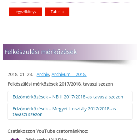
Jegyzőkönyv
Tabella
Felkészülési mérkőzések
2018. 01. 28.
Archív
,
Archívum – 2018.
Felkészülési mérkőzések 2017/2018. tavaszi szezon
Edzőmérkőzések - NB II 2017/2018-as tavaszi szezon
Edzőmérkőzések - Megyei I. osztály 2017/2018-as
tavaszi szezon
Edzőmérkőzések - NB II 2017/2018-as
tavaszi szezon
Csatlakozzon YouTube csatornánkhoz:
Edzőmérkőzések - Megyei I. osztály
Dátum
Időpont
Hazai
Vendég