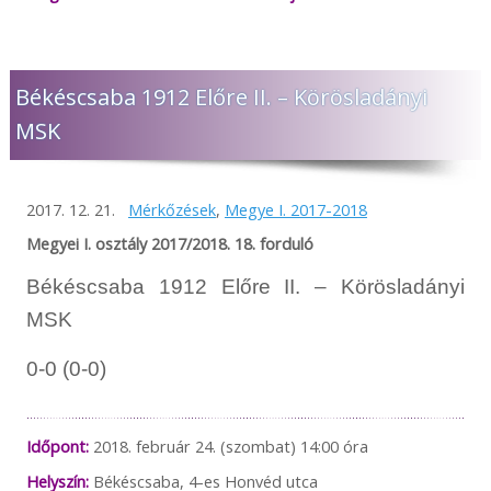
Békéscsaba 1912 Előre II. – Körösladányi
MSK
2017. 12. 21.
Mérkőzések
,
Megye I. 2017-2018
Megyei I. osztály 2017/2018. 18. forduló
Békéscsaba 1912 Előre II. – Körösladányi
MSK
0-0 (0-0)
Időpont:
2018. február 24. (szombat) 14:00 óra
Helyszín:
Békéscsaba, 4-es Honvéd utca