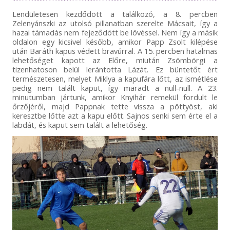
Lendületesen kezdődött a találkozó, a 8. percben
Zelenyánszki az utolsó pillanatban szerelte Mácsait, így a
hazai támadás nem fejeződött be lövéssel. Nem így a másik
oldalon egy kicsivel később, amikor Papp Zsolt kilépése
után Baráth kapus védett bravúrral. A 15. percben hatalmas
lehetőséget kapott az Előre, miután Zsömbörgi a
tizenhatoson belül lerántotta Lázát. Ez büntetőt ért
természetesen, melyet Miklya a kapufára lőtt, az ismétlése
pedig nem talált kaput, így maradt a null-null. A 23.
minutumban jártunk, amikor Knyihár remekül fordult le
őrzőjéről, majd Pappnak tette vissza a pöttyöst, aki
keresztbe lőtte azt a kapu előtt. Sajnos senki sem érte el a
labdát, és kaput sem talált a lehetőség.