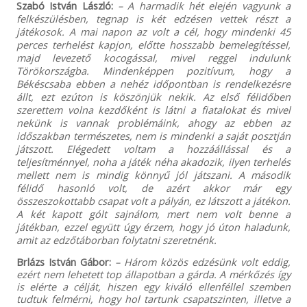
Szabó István László:
– A harmadik hét elején vagyunk a
felkészülésben, tegnap is két edzésen vettek részt a
játékosok. A mai napon az volt a cél, hogy mindenki 45
perces terhelést kapjon, előtte hosszabb bemelegítéssel,
majd levezető kocogással, mivel reggel indulunk
Törökországba. Mindenképpen pozitívum, hogy a
Békéscsaba ebben a nehéz időpontban is rendelkezésre
állt, ezt ezúton is köszönjük nekik. Az első félidőben
szerettem volna kezdőként is látni a fiatalokat és mivel
nekünk is vannak problémáink, ahogy az ebben az
időszakban természetes, nem is mindenki a saját posztján
játszott. Elégedett voltam a hozzáállással és a
teljesítménnyel, noha a játék néha akadozik, ilyen terhelés
mellett nem is mindig könnyű jól játszani. A második
félidő hasonló volt, de azért akkor már egy
összeszokottabb csapat volt a pályán, ez látszott a játékon.
A két kapott gólt sajnálom, mert nem volt benne a
játékban, ezzel együtt úgy érzem, hogy jó úton haladunk,
amit az edzőtáborban folytatni szeretnénk.
Brlázs István Gábor:
– Három közös edzésünk volt eddig,
ezért nem lehetett top állapotban a gárda. A mérkőzés így
is elérte a célját, hiszen egy kiváló ellenféllel szemben
tudtuk felmérni, hogy hol tartunk csapatszinten, illetve a