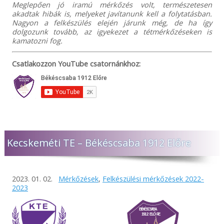
Meglepően jó iramú mérkőzés volt, természetesen
akadtak hibák is, melyeket javítanunk kell a folytatásban.
Nagyon a felkészülés elején járunk még, de ha így
dolgozunk tovább, az igyekezet a tétmérkőzéseken is
kamatozni fog.
Csatlakozzon YouTube csatornánkhoz:
Kecskeméti TE – Békéscsaba 1912 Előre
2023. 01. 02.
Mérkőzések
,
Felkészülési mérkőzések 2022-
2023