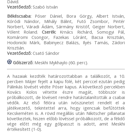
Dávid.
Vezetőedző:
Szabó István
Békéscsaba:
Póser Dániel, Bora Görgy, Albert István,
Kóródi Nándor, Mihály Bálint, Futó Zsombor, Pintér
Norbert, Váradi Ádám, Sármány Kristóf, Geiger Norbert,
Vólent Roland.
Cserék:
Krnács Richárd, Somogyi Pál,
Komáromi Csongor, Fazekas Lóránt, Bacsa Krisztián,
Hodonicki Márk, Babinyecz Balázs, Ilyés Tamás, Zádori
Krisztián.
Vezetőedző:
Csató Sándor
Gólszerző:
Meskhi Mykhaylo (60. perc).
A hazaiak kezdték határozottabban a találkozót, a 10.
percben Májer fejelt a kapu fölé, két perccel ezután pedig
Pálinkás lövését védte Póser kapus. A következő percekben
Kovács Kolos vétette észre magát, többször is
próbálkozott, de lövéseit rendre hatástalanították a csabai
védők. Az első félóra után ivószünetet rendelt el a
játékvezető, tekintettel arra, hogy igencsak befűtöttek
Kecskeméten is. A rövid megállás után Nikitscher pillanatai
következtek, hiszen előbb lövéssel próbálkozott, de a félidő
vége előtt még egy gólpasszt is adott, amit Meskhi
értékesített (1-0).