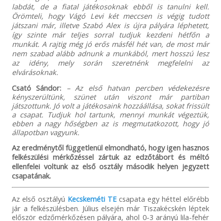
labdát, de a fiatal játékosoknak ebből is tanulni kell.
Örömteli, hogy Vágó Levi két meccsen is végig tudott
játszani már, illetve Szabó Alex is újra pályára léphetett,
így szinte már teljes sorral tudjuk kezdeni hétfőn a
munkát. A rajtig még jó erős másfél hét van, de most már
nem szabad alább adnunk a munkából, mert hosszú lesz
az idény, mely során szeretnénk megfelelni az
elvárásoknak.
Csató Sándor:
– Az első hatvan percben védekezésre
kényszerültünk, szünet után viszont már partiban
játszottunk. Jó volt a játékosaink hozzáállása, sokat frissült
a csapat. Tudjuk hol tartunk, mennyi munkát végeztük,
ebben a nagy hőségben az is megmutatkozott, hogy jó
állapotban vagyunk.
Az eredménytől függetlenül elmondható, hogy igen hasznos
felkészülési mérkőzéssel zártuk az edzőtábort és méltó
ellenfelei voltunk az első osztály második helyen jegyzett
csapatának.
Az első osztályú
Kecskeméti TE
csapata egy héttel előrébb
jár a felkészülésben. Július elsején már Tiszakécskén léptek
először edzőmérkőzésen pályára, ahol 0-3 arányú lila-fehér