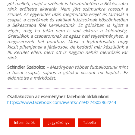
gól mellett, majd a szélnek is köszönhetően a Békéscsaba
ránk erőltette akaratát. Nem jött számunkra rosszul a
szünet. Az egyenlítés után megmutatta erejét és tartását a
csapat, a cseréknek és taktikai húzásoknak köszönhetően
a Békéscsaba fölé kerekedtünk. Ez gólokban is kijött a
végén, még ha talán nem is volt ekkora a különbség.
Gratulálok a csapatomnak az egész heti teljesítményhez, a
megszerezett hét ponthoz. Most a legfontosabb, hogy
kicsit pihenjenek a játékosok, de keddtől már készülünk a
III. Kerület ellen, mert ott is nagyon nehéz mérkőzés vár
ránk.
Schindler Szabolcs:
– Mezőnyben többet futballoztunk mint
a hazai csapat, sajnos a gólokat viszont mi kaptuk. Ez
eldöntötte a mérkőzést.
Csatlakozzon az eseményhez facebook oldalunkon:
https://www.facebook.com/events/5194224803962244
Információk
Jegyzőkönyv
Tabella