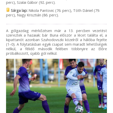
perc), Szalai Gábor (92. perc).
Sárga lap:
Nikola Pantovic (76. perc), Tóth Dániel (79.
perc), Nagy Krisztián (86. perc).
A gólgazdag mérkőzésen már a 13. percben vezetést
szereztek a hazaiak: bár Buna először a lécet találta el, a
kipattanót azonban Szuhodovszki közelről a hálóba fejelte
(1–0). A folytatásban egyik csapat sem maradt lehetőségek
nélkül, a félidő második felében többnyire az Előre
próbálkozott, újabb gól nélkül.