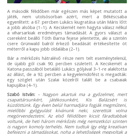
A második félidőben már egészen más képet mutatott a
játék, nem utolsósorban azért, mert a Békéscsaba
egyenlített: a 67. percben Lukács kiugratása után Máris lőtt
a jobb alsóba (1–1). A Kecskemét nem hagyta válasz nélkül
a viharsarkiak eredményes támadását. A gyors választ a
csereként beálló Tóth Barna fejese jelentette, aki a szintén
csere Grünwald balról érkező beadását értékesítette öt
méterről a kapu jobb oldalába (2–1).
Bár a mérkőzés hátralévő része nem telt eseménytelenül,
de újabb gól csak 90. percben született. A Kecskemét a
Katona passzából betaláló Lukács góljával 3–1-re alakította
az állást, de a 92. percben a kegyelemdöfést is megadták:
egy szöglet után Szalai közelről talált be a csabaiak
kapujába (4–1).
Szabó István:
– Nagyon akartuk ma a győzelmet, mert
csapattársunkért, játékosunkért, Kis Balázsért is
küzdöttünk. Egy éven belül harmadjára fogják megműteni,
mielőbbi gyógyulást kívánunk neki, szerettük volna
megörvendeztetni. Az első félidőben kicsit fáradtabbak
voltunk, de heti három mérkőzés még nemzetközi szinten
is nagyon komoly terhelés. Nem tudtuk így elég kreatívan
befejezni a támadásokat, noha a lehetőségek megvoltak a