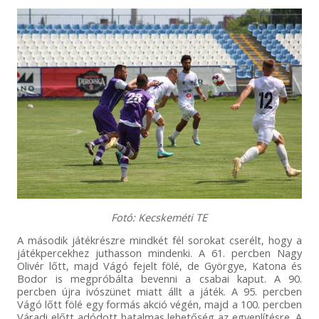
Fotó: Kecskeméti TE
A második játékrészre mindkét fél sorokat cserélt, hogy a
játékpercekhez juthasson mindenki. A 61. percben Nagy
Olivér lőtt, majd Vágó fejelt fölé, de Györgye, Katona és
Bodor is megpróbálta bevenni a csabai kaput. A 90.
percben újra ivószünet miatt állt a játék. A 95. percben
Vágó lőtt fölé egy formás akció végén, majd a 100. percben
Váradi előtt adódott hatalmas lehetőség az egyenlítésre. A