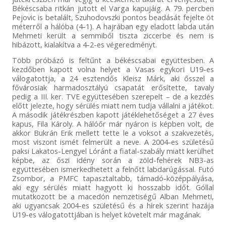
Békéscsaba ritkán jutott el Varga kapujáig. A 79. percben
Pejovic is betalált, Szuhodovszki pontos beadását fejelte öt
méterről a hálóba (4-1). A hajrában egy eladott labda után
Mehmeti került a semmiből tiszta ziccerbe és nem is
hibázott, kialakítva a 4-2-es végeredményt.
Több próbázó is feltűnt a békéscsabai együttesben. A
kezdőben kapott volna helyet a Vasas egykori U19-es
válogatottja, a 24 esztendős Kleisz Márk, aki ősszel a
fővárosiak harmadosztályú csapatát erősítette, tavaly
pedig a III. ker. TVE együttesében szerepelt – de a kezdés
előtt jelezte, hogy sérülés miatt nem tudja vállalni a játékot.
A második játékrészben kapott játéklehetőséget a 27 éves
kapus, Fila Károly. A hálóőr már nyáron is képben volt, de
akkor Bukrán Erik mellett tette le a voksot a szakvezetés,
most viszont ismét felmerült a neve. A 2004-es születésű
paksi Lakatos-Lengyel Lóránt a fiatal-szabály miatt kerülhet
képbe, az őszi idény során a zöld-fehérek NB3-as
együttesében ismerkedhetett a felnőtt labdarúgással. Futó
Zsombor, a PMFC tapasztaltabb, támadó-középpályása,
aki egy sérülés miatt hagyott ki hosszabb időt. Góllal
mutatkozott be a macedón nemzetiségű Alban Mehmeti,
aki ugyancsak 2004-es születésű és a hírek szerint hazája
U19-es válogatottjában is helyet követelt már magának.