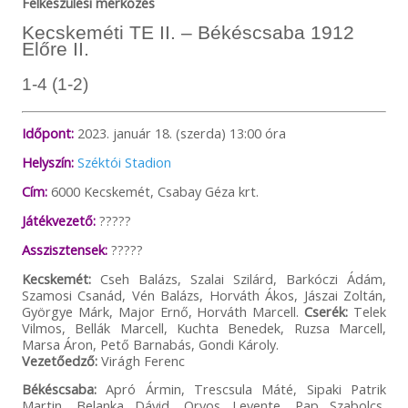
Felkészülési mérkőzés
Kecskeméti TE II. – Békéscsaba 1912
Előre II.
1-4 (1-2)
Időpont:
2023. január 18. (szerda) 13:00 óra
Helyszín:
Széktói Stadion
Cím:
6000 Kecskemét, Csabay Géza krt.
Játékvezető:
?????
Asszisztensek:
?????
Kecskemét:
Cseh Balázs, Szalai Szilárd, Barkóczi Ádám,
Szamosi Csanád, Vén Balázs, Horváth Ákos, Jászai Zoltán,
Györgye Márk, Major Ernő, Horváth Marcell.
Cserék:
Telek
Vilmos, Bellák Marcell, Kuchta Benedek, Ruzsa Marcell,
Marsa Áron, Pető Barnabás, Gondi Károly.
Vezetőedző:
Virágh Ferenc
Békéscsaba:
Apró Ármin, Trescsula Máté, Sipaki Patrik
Martin, Belanka Dávid, Orvos Levente, Pap Szabolcs,