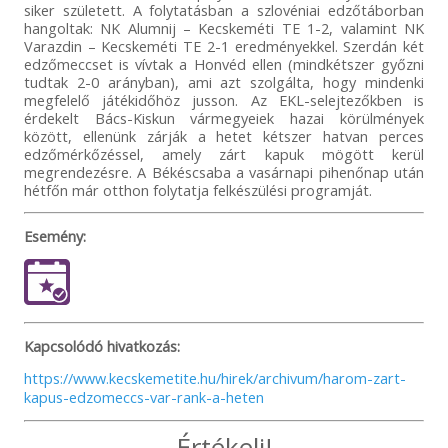
siker született. A folytatásban a szlovéniai edzőtáborban
hangoltak: NK Alumnij – Kecskeméti TE 1-2, valamint NK
Varazdin – Kecskeméti TE 2-1 eredményekkel. Szerdán két
edzőmeccset is vívtak a Honvéd ellen (mindkétszer győzni
tudtak 2-0 arányban), ami azt szolgálta, hogy mindenki
megfelelő játékidőhöz jusson. Az EKL-selejtezőkben is
érdekelt Bács-Kiskun vármegyeiek hazai körülmények
között, ellenünk zárják a hetet kétszer hatvan perces
edzőmérkőzéssel, amely zárt kapuk mögött kerül
megrendezésre. A Békéscsaba a vasárnapi pihenőnap után
hétfőn már otthon folytatja felkészülési programját.
Esemény:
Kapcsolódó hivatkozás:
https://www.kecskemetite.hu/hirek/archivum/harom-zart-
kapus-edzomeccs-var-rank-a-heten
Értékelj!