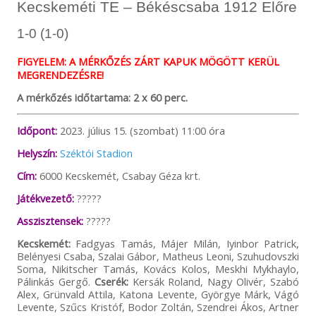
Kecskeméti TE – Békéscsaba 1912 Előre
1-0 (1-0)
FIGYELEM: A MÉRKŐZÉS ZÁRT KAPUK MÖGÖTT KERÜL
MEGRENDEZÉSRE!
A mérkőzés időtartama: 2 x 60 perc.
Időpont:
2023. július 15. (szombat) 11:00 óra
Helyszín:
Széktói Stadion
Cím:
6000 Kecskemét, Csabay Géza krt.
Játékvezető:
?????
Asszisztensek:
?????
Kecskemét:
Fadgyas Tamás, Májer Milán, Iyinbor Patrick,
Belényesi Csaba, Szalai Gábor, Matheus Leoni, Szuhudovszki
Soma, Nikitscher Tamás, Kovács Kolos, Meskhi Mykhaylo,
Pálinkás Gergő.
Cserék:
Kersák Roland, Nagy Olivér, Szabó
Alex, Grünvald Attila, Katona Levente, Györgye Márk, Vágó
Levente, Szűcs Kristóf, Bodor Zoltán, Szendrei Ákos, Artner