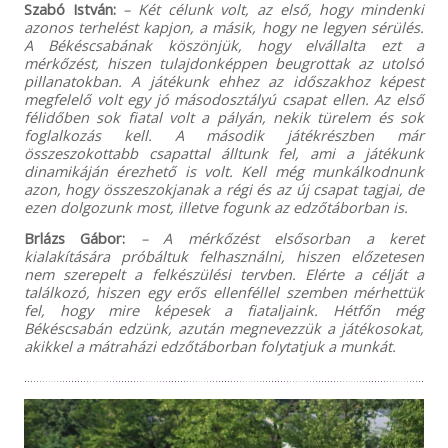
Szabó István:
– Két célunk volt, az első, hogy mindenki
azonos terhelést kapjon, a másik, hogy ne legyen sérülés.
A Békéscsabának köszönjük, hogy elvállalta ezt a
mérkőzést, hiszen tulajdonképpen beugrottak az utolsó
pillanatokban. A játékunk ehhez az időszakhoz képest
megfelelő volt egy jó másodosztályú csapat ellen. Az első
félidőben sok fiatal volt a pályán, nekik türelem és sok
foglalkozás kell. A második játékrészben már
összeszokottabb csapattal álltunk fel, ami a játékunk
dinamikáján érezhető is volt. Kell még munkálkodnunk
azon, hogy összeszokjanak a régi és az új csapat tagjai, de
ezen dolgozunk most, illetve fogunk az edzőtáborban is.
Brlázs Gábor:
– A mérkőzést elsősorban a keret
kialakítására próbáltuk felhasználni, hiszen előzetesen
nem szerepelt a felkészülési tervben. Elérte a célját a
találkozó, hiszen egy erős ellenféllel szemben mérhettük
fel, hogy mire képesek a fiataljaink. Hétfőn még
Békéscsabán edzünk, azután megnevezzük a játékosokat,
akikkel a mátraházi edzőtáborban folytatjuk a munkát.