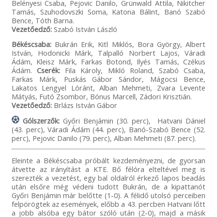
Belényesi Csaba, Pejovic Danilo, Grünwald Attila, Nikitcher
Tamás, Szuhodovszki Soma, Katona Bálint, Banó Szabó
Bence, Tóth Barna.
Vezetőedző:
Szabó István László
Békéscsaba:
Bukrán Erik, Kitl Miklós, Bora György, Albert
István, Hodonicki Márk, Talpalló Norbert Lajos, Váradi
Ádám, Kleisz Márk, Farkas Botond, Ilyés Tamás, Czékus
Ádám.
Cserék:
Fila Károly, Mikló Roland, Szabó Csaba,
Farkas Márk, Puskás Gábor Sándor, Mágocsi Bence,
Lakatos Lengyel Lóránt, Alban Mehmeti, Zvara Levente
Mátyás, Futó Zsombor, Bónus Marcell, Zádori Krisztián.
Vezetőedző:
Brlázs István Gábor
Gólszerzők:
Győri Benjámin (30. perc), Hatvani Dániel
(43. perc), Váradi Ádám (44. perc), Banó-Szabó Bence (52.
perc), Pejovic Danilo (79. perc), Alban Mehmeti (87. perc).
Eleinte a Békéscsaba próbált kezdeményezni, de gyorsan
átvette az irányítást a KTE. Bő félóra elteltével meg is
szerezték a vezetést, egy bal oldalról érkező lapos beadás
után elsőre még védeni tudott Bukrán, de a kipattanót
Győri Benjámin már belőtte (1-0). A félidő utolsó perceiben
felpörögtek az események, előbb a 43. percben Hatvani lőtt
a jobb alsóba egy bátor szóló után (2-0), majd a másik