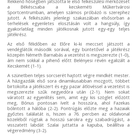
Rekkenő hőségben játszotta le első felkészülési mérkőzését
a Békéscsaba a kecskeméti Műkertvárosi
Sportcentrumban, amelyen számos próbázó is szerephez
jutott. A felkészülés jelenlegi szakaszában elsősorban a
terhelések egyenletes elosztásán volt a hangsúly, így
gyakorlatilag minden játékosnak jutott egy-egy teljes
játékrész.
Az első félidőben az Előre ki-ki meccset játszott a
vendéglátók második sorával, egy büntetővel a játékrész
közepén Németh Barnabás a vezetést is megszerezte (1-0),
ám nem sokkal a pihenő előtt Belényesi révén egalizált a
Kecskemét (1-1).
A szünetben teljes sorcserét hajtott végre mindkét mester.
A házigazdák első sora dinamikusabban mozgott, többet
birtokolta a játékszert és egy pazar átlövéssel a vezetést is
megszerezte szűk negyedóra után (2-1). Nem sokat
váratott az egyenlítés sem, amit egy kis szöglet előzött
meg, Bónus pontosan ívelt a hosszúra, ahol Fazekas
bólintott a hálóba (2-2). Pontrúgás előzte meg a hazaiak
győztes találatát is, hiszen a 76. percben az oldalvonal
közeléből rúgtak a hosszú sarokra egy szabadrúgást, a
visszatett labdát Szalai juttatta a kapuba, beállítva a
végeredmény (3-2).