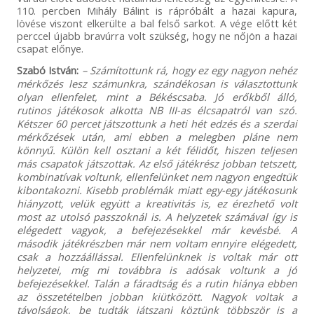
110. percben Mihály Bálint is rápróbált a hazai kapura,
lövése viszont elkerülte a bal felső sarkot. A vége előtt két
perccel újabb bravúrra volt szükség, hogy ne nőjön a hazai
csapat előnye.
Szabó István:
– Számítottunk rá, hogy ez egy nagyon nehéz
mérkőzés lesz számunkra, szándékosan is választottunk
olyan ellenfelet, mint a Békéscsaba. Jó erőkből álló,
rutinos játékosok alkotta NB III-as élcsapatról van szó.
Kétszer 60 percet játszottunk a heti hét edzés és a szerdai
mérkőzések után, ami ebben a melegben pláne nem
könnyű. Külön kell osztani a két félidőt, hiszen teljesen
más csapatok játszottak. Az első játékrész jobban tetszett,
kombinatívak voltunk, ellenfelünket nem nagyon engedtük
kibontakozni. Kisebb problémák miatt egy-egy játékosunk
hiányzott, velük együtt a kreativitás is, ez érezhető volt
most az utolsó passzoknál is. A helyzetek számával így is
elégedett vagyok, a befejezésekkel már kevésbé. A
második játékrészben már nem voltam ennyire elégedett,
csak a hozzáállással. Ellenfelünknek is voltak már ott
helyzetei, míg mi továbbra is adósak voltunk a jó
befejezésekkel. Talán a fáradtság és a rutin hiánya ebben
az összetételben jobban kiütközött. Nagyok voltak a
távolságok, be tudták játszani köztünk többször is a