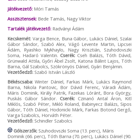
Játékvezető:
Móri Tamás
Asszisztensek:
Bede Tamás, Nagy Viktor
Tartalék játékvezető:
Radványi Ádám
Kecskemét:
Varga Bence, Buna Gábor, Lukács Dániel, Szalai
Gábor Sándor, Szabó Alex, Vágó Levente Martin, Lipcsei
Ádám, Ryashko Mykhaylo, Nagy Krisztián, Szuhodovszki
Soma, Hadaró Valentin.
Cserék:
Cseh Balázs, Tóth Dávid,
Grünwald Attila, Győri Ábel Zsolt, Katona Bálint Lajos, Tóth
Barna, Gál Szabolcs, Szökrönyös Dániel, Gyári Benjámin.
Vezetőedző:
Szabó István László
Békéscsaba:
Winter Dániel, Farkas Márk, Lukács Raymond
Barna, Nikola Pantovic, Bor Dávid Ferenc, Váradi Ádám,
Máris Dominik, Király Patrik, Fazekas Lóránt, Bora György,
Puskás Gábor Sándor.
Cserék:
Czinanó Antal Áron, Kitl
Miklós, Szabó Péter, Mikló Roland, Babinyecz Balázs, Sipos
Gábor, Tóth Dániel, Hodonicki Márk, Farkas Botond Gergő,
Varga Szabolcs, Horváth Péter.
Vezetőedző:
Schindler Szabolcs
Gólszerzők:
Szuhodovszki Soma (13. perc), Máris
Dominik (66. perc), Tóth Barna (70. perc), Lukács Dániel (90.