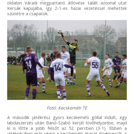
oldalon Váradi megpattanó átlövése talált azonnal utat
Kersák kapujába, így 2-1-es hazai vezetéssel mehettek
szünetre a csapatok.
Fotó: Kecskeméti TE
A második játékrész gyors kecskeméti góllal indult, egy
labdaszerzés után Banó-Szabó került lövőhelyzetbe, majd
ki is lőtte a jobb felsőt az 52. percben (3-1). Ebben a
játékrészben már végig a kecskeméti akarat érvényesült, a