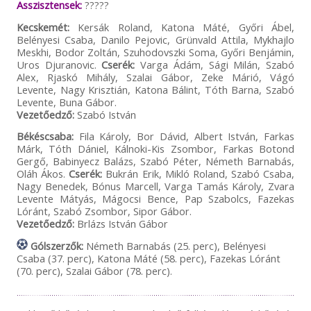
Asszisztensek:
?????
Kecskemét:
Kersák Roland, Katona Máté, Győri Ábel,
Belényesi Csaba, Danilo Pejovic, Grünvald Attila, Mykhajlo
Meskhi, Bodor Zoltán, Szuhodovszki Soma, Győri Benjámin,
Uros Djuranovic.
Cserék:
Varga Ádám, Sági Milán, Szabó
Alex, Rjaskó Mihály, Szalai Gábor, Zeke Márió, Vágó
Levente, Nagy Krisztián, Katona Bálint, Tóth Barna, Szabó
Levente, Buna Gábor.
Vezetőedző:
Szabó István
Békéscsaba:
Fila Károly, Bor Dávid, Albert István, Farkas
Márk, Tóth Dániel, Kálnoki-Kis Zsombor, Farkas Botond
Gergő, Babinyecz Balázs, Szabó Péter, Németh Barnabás,
Oláh Ákos.
Cserék:
Bukrán Erik, Mikló Roland, Szabó Csaba,
Nagy Benedek, Bónus Marcell, Varga Tamás Károly, Zvara
Levente Mátyás, Mágocsi Bence, Pap Szabolcs, Fazekas
Lóránt, Szabó Zsombor, Sipor Gábor.
Vezetőedző:
Brlázs István Gábor
Gólszerzők:
Németh Barnabás (25. perc), Belényesi
Csaba (37. perc), Katona Máté (58. perc), Fazekas Lóránt
(70. perc), Szalai Gábor (78. perc).