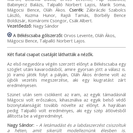
Babinyecz Balázs, Talpalló Norbert Lajos, Marik Soma,
Mágocsi Bence, Oláh Ákos.
Cserék:
Zábráczki Szabolcs
László, Kuzma Hunor, Rajsli Tamás, Borbély Bence
Boldizsár, Komáromi Csongor, Csák Albert.
Vezetőedző:
Nagy Sándor
A Békéscsaba gólszerzői:
Orvos Levente, Oláh Ákos,
Mágocsi Bence, Talpalló Norbert Lajos.
Két fiatal csapat csatáját láthatták a nézők.
Az első negyedóra végén szerzett előnyt a Békéscsaba egy
szöglet utáni kavarodásból, amire gyorsan jött a válasz is.
Jó iramú játék folyt a pályán, Oláh Ákos érdeme volt az
újbóli vezetés megszerzése, aki egy kiugratást zárt
eredményesen.
Szünet után sem csökkent az iram, az egyik támadásnál
Mágocsi volt erőszakos, kihasználva az egyik belső védő
bizonytalanságát tovább növelte az előnyt. A hajrában
pedig Talpalló volt eredményes, aki egy szép átlövésből
állította be a végeredményt.
Nagy Sándor:
– A letámadást és a labdaszerzést csiszoltuk
a héten, amit sikerült modelleznünk élesben is.