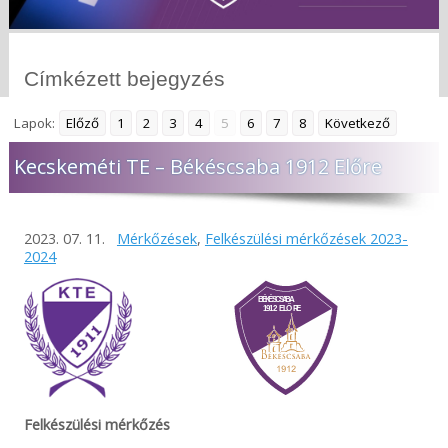
Címkézett bejegyzés
Lapok:
Előző
1
2
3
4
5
6
7
8
Következő
Kecskeméti TE – Békéscsaba 1912 Előre
2023. 07. 11.
Mérkőzések
,
Felkészülési mérkőzések 2023-
2024
Felkészülési mérkőzés