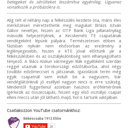
betegeket és sérülteket leszámítva egyénileg. Ugyanez
vonatkozik a próbázókra is.
Alig telt el néhány nap a felkészülés kezdete óta, máris éles
mérkőzésen mérettethetik meg magukat Brlázs István
Gábor neveltjei, hiszen az OTP Bank Liga pillanatnyilag
második helyezettjének, a Kecskeméti TE csapatának
vendégeként lépünk pályára. Természetesen ebben a
fázisban nyilván nem elsősorban az eredmény a
leglényegesebb, hiszen a KTE jóval előttünk jár a
felkészülésben és az osztálykülönbség sem elhanyagolható
tényező. A Bács-Kiskun vármegyei lilák egyébként szerdán
reggel utaznak a törökországi edzőtáborba, ahol négy
további edzőmeccset is játszanak. Igazolások terén még
egyik csapatnál sem indult be a nagyüzem, bár
vendéglátónknál jó eséllyel nagyon nincs is erre szükség.
Mindentől függetlenül azonban hasznos erőfelmérőnek
ígérkezik az összecsapás, hiszen egy első osztályú csapat
elleni meccs után jól látható majd, hol is tartunk valójában.
Csatlakozzon YouTube csatornánkhoz: