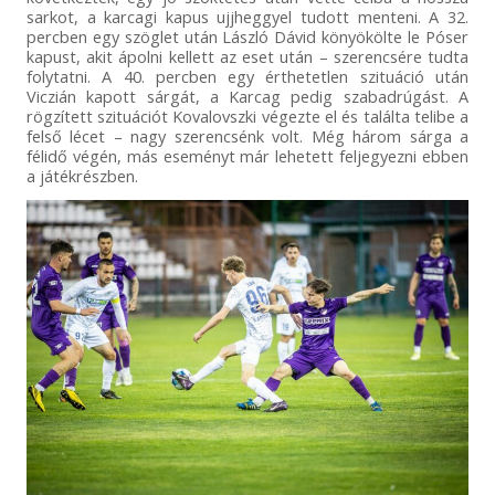
sarkot, a karcagi kapus ujjheggyel tudott menteni. A 32.
percben egy szöglet után László Dávid könyökölte le Póser
kapust, akit ápolni kellett az eset után – szerencsére tudta
folytatni. A 40. percben egy érthetetlen szituáció után
Viczián kapott sárgát, a Karcag pedig szabadrúgást. A
rögzített szituációt Kovalovszki végezte el és találta telibe a
felső lécet – nagy szerencsénk volt. Még három sárga a
félidő végén, más eseményt már lehetett feljegyezni ebben
a játékrészben.