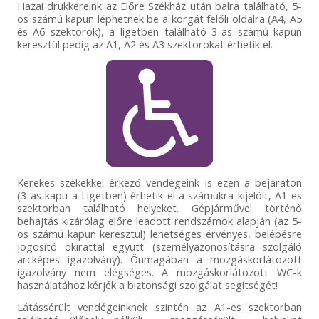
Hazai drukkereink az Előre Székház után balra található, 5-
ös számú kapun léphetnek be a körgát felőli oldalra (A4, A5
és A6 szektorok), a ligetben található 3-as számú kapun
keresztül pedig az A1, A2 és A3 szektorokat érhetik el.
Kerekes székekkel érkező vendégeink is ezen a bejáraton
(3-as kapu a Ligetben) érhetik el a számukra kijelölt, A1-es
szektorban található helyeket. Gépjárművel történő
behajtás kizárólag előre leadott rendszámok alapján (az 5-
ös számú kapun keresztül) lehetséges érvényes, belépésre
jogosító okirattal együtt (személyazonosításra szolgáló
arcképes igazolvány). Önmagában a mozgáskorlátozott
igazolvány nem elégséges. A mozgáskorlátozott WC-k
használatához kérjék a biztonsági szolgálat segítségét!
Látássérült vendégeinknek szintén az A1-es szektorban