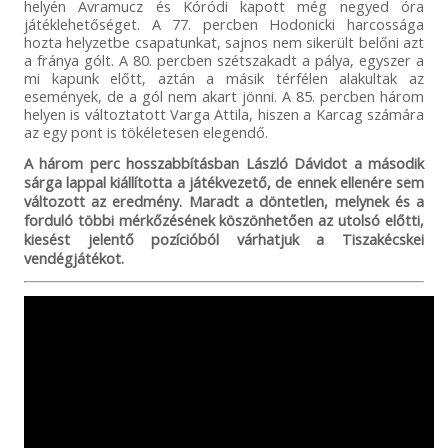
helyén Avramucz és Kóródi kapott még negyed óra
játéklehetőséget. A 77. percben Hodonicki harcossága
hozta helyzetbe csapatunkat, sajnos nem sikerült belőni azt
a fránya gólt. A 80. percben szétszakadt a pálya, egyszer a
mi kapunk előtt, aztán a másik térfélen alakultak az
események, de a gól nem akart jönni. A 85. percben három
helyen is változtatott Varga Attila, hiszen a Karcag számára
az egy pont is tökéletesen elegendő.
A három perc hosszabbításban László Dávidot a második
sárga lappal kiállította a játékvezető, de ennek ellenére sem
változott az eredmény. Maradt a döntetlen, melynek és a
forduló többi mérkőzésének köszönhetően az utolsó előtti,
kiesést jelentő pozícióból várhatjuk a Tiszakécskei
vendégjátékot.