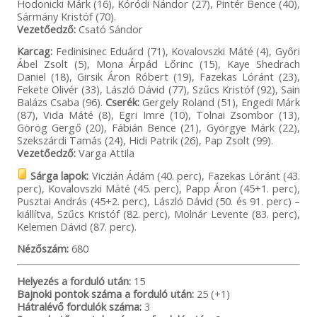
Hodonicki Márk (16), Kóródi Nándor (27), Pintér Bence (40),
Sármány Kristóf (70).
Vezetőedző:
Csató Sándor
Karcag:
Fedinisinec Eduárd (71), Kovalovszki Máté (4), Győri
Ábel Zsolt (5), Mona Árpád Lőrinc (15), Kaye Shedrach
Daniel (18), Girsik Áron Róbert (19), Fazekas Lóránt (23),
Fekete Olivér (33), László Dávid (77), Szűcs Kristóf (92), Sain
Balázs Csaba (96).
Cserék:
Gergely Roland (51), Engedi Márk
(87), Vida Máté (8), Egri Imre (10), Tolnai Zsombor (13),
Görög Gergő (20), Fábián Bence (21), Györgye Márk (22),
Szekszárdi Tamás (24), Hidi Patrik (26), Pap Zsolt (99).
Vezetőedző:
Varga Attila
Sárga lapok:
Viczián Ádám (40. perc), Fazekas Lóránt (43.
perc), Kovalovszki Máté (45. perc), Papp Áron (45+1. perc),
Pusztai András (45+2. perc), László Dávid (50. és 91. perc) –
kiállítva, Szűcs Kristóf (82. perc), Molnár Levente (83. perc),
Kelemen Dávid (87. perc).
Nézőszám:
680
Helyezés a forduló után:
15
Bajnoki pontok száma a forduló után:
25 (+1)
Hátralévő fordulók száma:
3