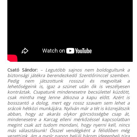
Csató Sándor:
– Legutóbb sajnos nem boldogultunk a
biztonsági játékra berendezkedő Szentlőrinccel szemben.
Pedig nem játszottunk rosszul és megvoltak a
lehetőségeink is, igaz a szünet után ők is veszélyesen
kontráztak. Csapatunk mindenesetre becsülettel küzdött,
csak mintha meg lenne átkozva a kapu előtt. Azért is
bosszantó a dolog, mert egy rossz szavam sem lehet a
srácok hétközi munkájára. Nyilván már a tét is közrejátszik
abban, hogy az akarás olykor görcsösségbe csap át,
mindenesetre a Karcag elleni mérkőzéssel kapcsolatban
megint csak azt tudom mondani, hogy nyerni kell, nincs
más választásunk! Ősszel vendégként a félidőben még
vezettünk, ám a nyolc napon belüli három idegenbeli túra