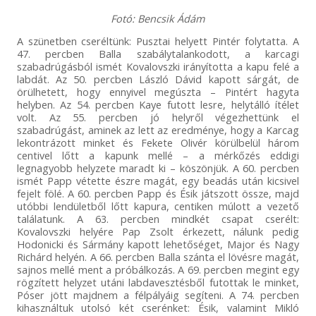
Fotó: Bencsik Ádám
A szünetben cseréltünk: Pusztai helyett Pintér folytatta. A
47. percben Balla szabálytalankodott, a karcagi
szabadrúgásból ismét Kovalovszki irányította a kapu felé a
labdát. Az 50. percben László Dávid kapott sárgát, de
örülhetett, hogy ennyivel megúszta – Pintért hagyta
helyben. Az 54. percben Kaye futott lesre, helytálló ítélet
volt. Az 55. percben jó helyről végezhettünk el
szabadrúgást, aminek az lett az eredménye, hogy a Karcag
lekontrázott minket és Fekete Olivér körülbelül három
centivel lőtt a kapunk mellé – a mérkőzés eddigi
legnagyobb helyzete maradt ki – köszönjük. A 60. percben
ismét Papp vétette észre magát, egy beadás után kicsivel
fejelt fölé. A 60. percben Papp és Ésik játszott össze, majd
utóbbi lendületből lőtt kapura, centiken múlott a vezető
találatunk. A 63. percben mindkét csapat cserélt:
Kovalovszki helyére Pap Zsolt érkezett, nálunk pedig
Hodonicki és Sármány kapott lehetőséget, Major és Nagy
Richárd helyén. A 66. percben Balla szánta el lövésre magát,
sajnos mellé ment a próbálkozás. A 69. percben megint egy
rögzített helyzet utáni labdavesztésből futottak le minket,
Póser jött majdnem a félpályáig segíteni. A 74. percben
kihasználtuk utolsó két cserénket: Ésik, valamint Mikló