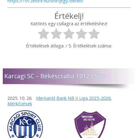
https://1912elore.hu/site/jegy-berlet/
Értékelj!
Kattints egy csillagra az értékeléshez!
Értékelések átlaga:
/ 5. Értékelések száma:
Karcagi SC – Békéscsaba 1912 Előre
2025. 10. 26.
Merkantil Bank NB II Liga 2025-2026
,
Mérkőzések