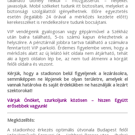
található ülőhely nélküli – mozgássérült – helyeket
javasoljuk. Mobil székeket tudunk itt biztosítani, melyeket a
biztonsági szolgálattól igényelhetnek. Előre egyeztetés
esetén (legalább 24 órával a mérkőzés kezdete előtt)
kerekesszéket is rendelkezésre tudunk bocsájtani.
VIP vendégeink gyalogosan vagy gépjárművel a Székház
után balra található, 5-ös számú kapun érkezhetnek a
helyszínre. A pénztárnál jobbra tartva található a számukra
fenntartott VIP parkoló. Érdemes figyelembe venni, hogy a
mérkőzés alatt az új lelátó két oldala nem átjárható, tehát
aki a ligeti oldalon lép be, az nem tud átmenni a körgát
felőli oldalra és viszont.
Kérjük, hogy a stadionon belül figyeljenek a lezárásokra,
semmiképpen ne lépjenek be olyan területre, amelyek el
vannak határolva és saját érdekükben ne használják a lezárt
szektorokat!
Várjuk Önöket, szurkoljunk közösen – hiszen Együtt
erősebbek vagyunk!
Megközelítés:
A stadionhoz érkezés optimális útvonala Budapest felől