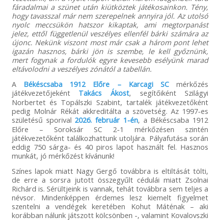
fáradalmai a szünet után kiütköztek játékosainkon. Tény,
hogy tavasszal már nem szerepelnek annyira jól. Az utolsó
nyolc meccsükön hatszor kikaptak, ami megtorpanást
jelez, ettől függetlenül veszélyes ellenfél bárki számára az
újonc. Nekünk viszont most már csak a három pont lehet
igazán hasznos, bárki jön is szembe, le kell győznünk,
mert fogynak a fordulók egyre kevesebb esélyünk marad
eltávolodni a veszélyes zónától a tabellán.
A
Békéscsaba 1912 Előre – Karcagi SC
mérkőzés
játékvezetőjeként
Takács Ákost
, segítőiként Szilágyi
Norbertet és Topálszki Szabint, tartalék játékvezetőként
pedig Molnár Rékát akkreditálta a szövetség. Az 1997-es
születésű sporival
2026. február 1-én
, a Békéscsaba 1912
Előre – Soroksár SC 2-1 mérkőzésen szintén
játékvezetőként találkozhattunk utoljára. Pályafutása során
eddig 750 sárga- és 40 piros lapot használt fel. Hasznos
munkát, jó mérkőzést kívánunk!
Színes lapok miatt Nagy Gergő továbbra is eltiltását tölti,
de erre a sorsra jutott összegyűlt cédulái miatt Zsolnai
Richárd is. Sérültjeink is vannak, tehát továbbra sem teljes a
névsor. Mindenképpen érdemes lesz kiemelt figyelmet
szentelni a vendégek keretében Kohut Máténak – aki
korábban nálunk játszott kölcsönben -, valamint Kovalovszki