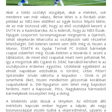
Akár a többi osztályt vizsgáljuk, akár a miénket, sok
mindenre van már válasz, illetve lehet is a forduló után:
például az NB2-ben eldőlhet az egyik biztos feljutó kiléte,
de az már biztossá vált, hogy az első osztályból kiesett a
DVTK és a Kazincbarcika. Az is kiderült, hogy az NB3 Észak-
Nyugati csoportot toronymagasan megnyerte a Gyirmót,
tehát idejekorán kiharcolta az osztályozón való részvétel
lehetőségét. Dél-Keleten semmi sem dőlt még el, hiszen a
Monor, ESMTK és Gyulai Termál FC trióból bármelyik
csapat odaérhet még. Észak-Keleten a Kisvárda II. vezeti a
táblázatot, de mivel első csapatuk miatt nem juthatnak fel,
így a mögöttük álló Cigánd és DEAC harcából kerülhet ki az
osztályozóra érdemes együttes. Utóbbinál egyébként az
elmúlt napokban edzőváltás is történt, Urbin Pétert
Spitzmüller István váltotta a kispadon – Önök is jól
ismerhetik őket, hiszen mindketten játszottak korábban
csapatunknál is. Dél-Nyugaton sem lehet még bajnokot
hirdetni, mert a Kaposvár, Pécs, Nagykanizsa hármasból
bármelyiknek összejöhet még a dolog.
A kitekintés után lássuk a tényeket. Az előttünk álló
mérkőzés kapcsán ember legyen a talpán, aki nagy
bizonyossággal jósolni tudná a végeredményt, ugyanis a