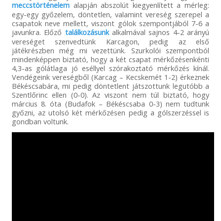
meccstörténelem
alapján abszolút kiegyenlített a mérleg:
egy-egy győzelem, döntetlen, valamint vereség szerepel a
csapatok neve mellett, viszont gólok szempontjából 7-6 a
javunkra. Előző
találkozásunk
alkalmával sajnos 4-2 arányú
vereséget szenvedtünk Karcagon, pedig az első
játékrészben még mi vezettünk. Szurkolói szempontból
mindenképpen biztató, hogy a két csapat mérkőzésenkénti
4,3-as gólátlaga jó eséllyel szórakoztató mérkőzés kínál.
Vendégeink vereségből (Karcag – Kecskemét 1-2) érkeznek
Békéscsabára, mi pedig döntetlent játszottunk legutóbb a
Szentlőrinc ellen (0-0). Az viszont nem túl biztató, hogy
március 8. óta (Budafok – Békéscsaba 0-3) nem tudtunk
győzni, az utolsó két mérkőzésen pedig a gólszerzéssel is
gondban voltunk.