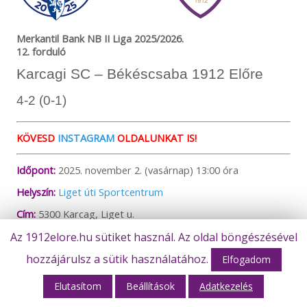
Merkantil Bank NB II Liga 2025/2026.
12. forduló
Karcagi SC – Békéscsaba 1912 Előre
4-2 (0-1)
KÖVESD
INSTAGRAM
OLDALUNKAT IS!
Időpont:
2025. november 2. (vasárnap) 13:00 óra
Helyszín:
Liget úti Sportcentrum
Cím:
5300 Karcag, Liget u.
Játékvezető:
Szigetvári Márk
Az 1912elore.hu sütiket használ. Az oldal böngészésével
Asszisztensek:
Punyi Gyula, Szilágyi Norbert
hozzájárulsz a sütik használatához.
Elfogadom
Tartalék játékvezető:
Nagy Attila László
Elutasítom
Beállítások
Adatkezelés
Karcag:
Engedi Márk (87), Kovalovszki Máté (4), Székely