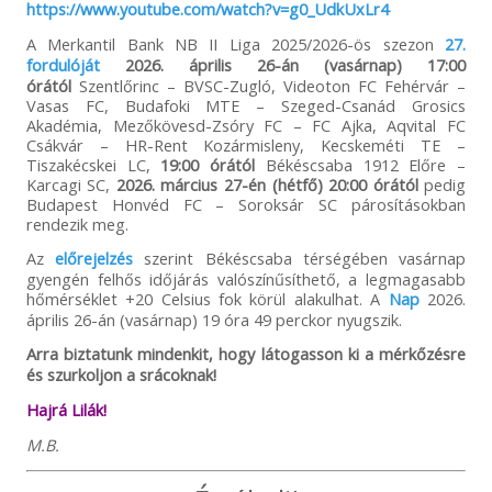
https://www.youtube.com/watch?v=g0_UdkUxLr4
A Merkantil Bank NB II Liga 2025/2026-ös szezon
27.
fordulóját
2026. április 26-án (vasárnap) 17:00
órától
Szentlőrinc – BVSC-Zugló, Videoton FC Fehérvár –
Vasas FC, Budafoki MTE – Szeged-Csanád Grosics
Akadémia, Mezőkövesd-Zsóry FC – FC Ajka, Aqvital FC
Csákvár – HR-Rent Kozármisleny, Kecskeméti TE –
Tiszakécskei LC,
19:00 órától
Békéscsaba 1912 Előre –
Karcagi SC,
2026. március 27-én (hétfő) 20:00 órától
pedig
Budapest Honvéd FC – Soroksár SC párosításokban
rendezik meg.
Az
előrejelzés
szerint Békéscsaba térségében vasárnap
gyengén felhős időjárás valószínűsíthető, a legmagasabb
hőmérséklet +20 Celsius fok körül alakulhat. A
Nap
2026.
április 26-án (vasárnap) 19 óra 49 perckor nyugszik.
Arra biztatunk mindenkit, hogy látogasson ki a mérkőzésre
és szurkoljon a srácoknak!
Hajrá Lilák!
M.B.