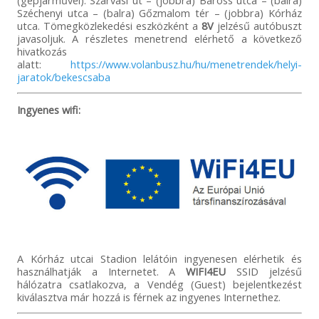
(gépjárművel): Szarvasi út – (jobbra) Baross utca – (balra)
Széchenyi utca – (balra) Gőzmalom tér – (jobbra) Kórház
utca. Tömegközlekedési eszközként a
8V
jelzésű autóbuszt
javasoljuk. A részletes menetrend elérhető a következő
hivatkozás
alatt:
https://www.volanbusz.hu/hu/menetrendek/helyi-
jaratok/bekescsaba
Ingyenes wifi:
A Kórház utcai Stadion lelátóin ingyenesen elérhetik és
használhatják a Internetet. A
WIFI4EU
SSID jelzésű
hálózatra csatlakozva, a Vendég (Guest) bejelentkezést
kiválasztva már hozzá is férnek az ingyenes Internethez.