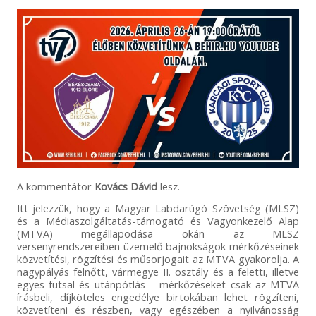
A kommentátor
Kovács Dávid
lesz.
Itt jelezzük, hogy a Magyar Labdarúgó Szövetség (MLSZ)
és a Médiaszolgáltatás-támogató és Vagyonkezelő Alap
(MTVA) megállapodása okán az MLSZ
versenyrendszereiben üzemelő bajnokságok mérkőzéseinek
közvetítési, rögzítési és műsorjogait az MTVA gyakorolja. A
nagypályás felnőtt, vármegye II. osztály és a feletti, illetve
egyes futsal és utánpótlás – mérkőzéseket csak az MTVA
írásbeli, díjköteles engedélye birtokában lehet rögzíteni,
közvetíteni és részben, vagy egészében a nyilvánosság