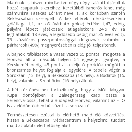
Máténak is, hiszen mindketten négy-négy találattal járultak
hozzá csapatuk sikereihez. Keretükből ismerős lehet még
számunkra Fazekas Lóránt neve is, aki korábban szintén
Békéscsabán szerepelt. A kék-fehérek mérkőzésenkénti
gólátlaga 1,1, az xG (várható gólok) értéke 1,47, eddig
pályára lépett játékosaik átlagéletkora 24,5 év (a
legfiatalabb 18 éves, a legidősebb pedig már 35 éves volt),
76 százalékos passzpontossággal dolgoznak, valamint a
párharcok (49%) megnyerésében is elég jól teljesítenek.
A bajnoki táblázatot a Vasas vezeti 55 ponttal, mögötte a
Honvéd áll a második helyen 54 egységet gyűjtve, a
Kecskemét pedig 45 ponttal a feljutó pozíciók mögött a
bronzérmes helyet foglalja el egyelőre. A tabella végén a
Soroksár (13. hely), a Békéscsaba (14. hely), a Budafok (15.
hely), valamint a Szentlőrinc (16. hely) állnak.
A hét történéseihez tartozik még, hogy a MOL Magyar
Kupa döntőjében a Zalaegerszeg csap össze a
Ferencvárossal, tehát a Budapest Honvéd, valamint az ETO
is az elődöntőkben búcsúzott a sorozattól.
Természetesen ezúttal is elérhető majd élő közvetítés,
hiszen a Békéscsabai Médiacentrum a helyszínről tudósít
majd az alábbi elérhetőség alatt: