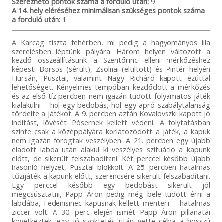
Szerezhető pontok száma a forduló után:
9
A 14. hely eléréséhez minimálisan szükséges pontok száma
a forduló után:
1
A Karcag tiszta fehérben, mi pedig a hagyományos lila
szerelésben léptünk pályára. Három helyen változott a
kezdő összeállításunk a Szentőrinc elleni mérkőzéshez
képest: Borsos (sérült), Zsolnai (eltiltott) és Pintér helyén
Hursán, Pusztai, valamint Nagy Richárd kapott ezúttal
lehetőséget. Kényelmes tempóban kezdődött a mérkőzés
és az első tíz percben nem igazán tudott folyamatos játék
kialakulni – hol egy bedobás, hol egy apró szabálytalanság
tördelte a játékot. A 9. percben aztán Kovalovszki kapott jó
indítást, lövését Pósernek kellett védeni. A folytatásban
szinte csak a középpályára korlátozódott a játék, a kapuk
nem igazán forogtak veszélyben. A 21. percben egy újabb
eladott labda után alakul ki veszélyes szituáció a kapunk
előtt, de sikerült felszabadítani. Két perccel később újabb
hasonló helyzet, Pusztai blokkolt. A 25. percben hatalmas
tűzijáték a kapunk előtt, szerencsére sikerült felszabadítani.
Egy perccel később egy bedobást sikerült jól
megcsúsztatni, Papp Áron pedig még bele tudott érni a
labdába, Fedenisinec kapusnak kellett menteni – hatalmas
ziccer volt. A 30. perc elején ismét Papp Áron pillanatai
következtek, egy jó szöktetés után vette célba a hosszú