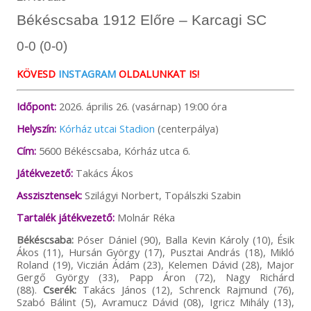
Békéscsaba 1912 Előre – Karcagi SC
0-0 (0-0)
KÖVESD
INSTAGRAM
OLDALUNKAT IS!
Időpont:
2026. április 26. (vasárnap) 19:00 óra
Helyszín:
Kórház utcai Stadion
(centerpálya)
Cím:
5600 Békéscsaba, Kórház utca 6.
Játékvezető:
Takács Ákos
Asszisztensek:
Szilágyi Norbert, Topálszki Szabin
Tartalék játékvezető:
Molnár Réka
Békéscsaba:
Póser Dániel (90), Balla Kevin Károly (10), Ésik
Ákos (11), Hursán György (17), Pusztai András (18), Mikló
Roland (19), Viczián Ádám (23), Kelemen Dávid (28), Major
Gergő György (33), Papp Áron (72), Nagy Richárd
(88).
Cserék:
Takács János (12), Schrenck Rajmund (76),
Szabó Bálint (5), Avramucz Dávid (08), Igricz Mihály (13),