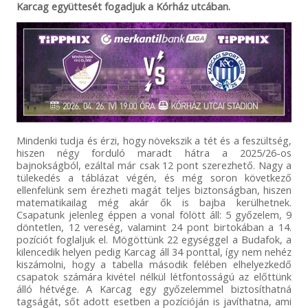
Karcag együttesét fogadjuk a Kórház utcában.
Mindenki tudja és érzi, hogy növekszik a tét és a feszültség,
hiszen négy forduló maradt hátra a 2025/26-os
bajnokságból, ezáltal már csak 12 pont szerezhető. Nagy a
tülekedés a táblázat végén, és még soron következő
ellenfelünk sem érezheti magát teljes biztonságban, hiszen
matematikailag még akár ők is bajba kerülhetnek.
Csapatunk jelenleg éppen a vonal fölött áll: 5 győzelem, 9
döntetlen, 12 vereség, valamint 24 pont birtokában a 14.
pozíciót foglaljuk el. Mögöttünk 22 egységgel a Budafok, a
kilencedik helyen pedig Karcag áll 34 ponttal, így nem nehéz
kiszámolni, hogy a tabella második felében elhelyezkedő
csapatok számára kivétel nélkül létfontosságú az előttünk
álló hétvége. A Karcag egy győzelemmel biztosíthatná
tagságát, sőt adott esetben a pozícióján is javíthatna, ami