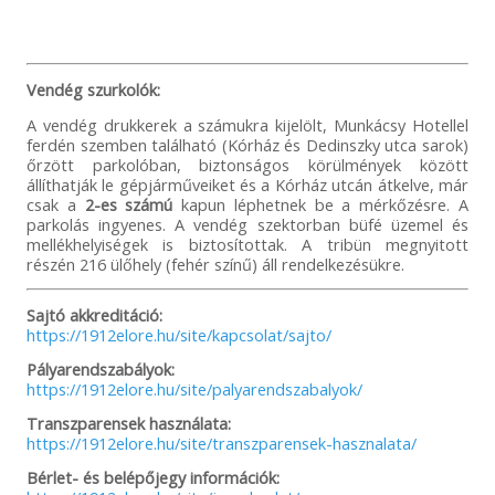
Vendég szurkolók:
A vendég drukkerek a számukra kijelölt, Munkácsy Hotellel
ferdén szemben található (Kórház és Dedinszky utca sarok)
őrzött parkolóban, biztonságos körülmények között
állíthatják le gépjárműveiket és a Kórház utcán átkelve, már
csak a
2-es számú
kapun léphetnek be a mérkőzésre. A
parkolás ingyenes. A vendég szektorban büfé üzemel és
mellékhelyiségek is biztosítottak. A tribün megnyitott
részén 216 ülőhely (fehér színű) áll rendelkezésükre.
Sajtó akkreditáció:
https://1912elore.hu/site/kapcsolat/sajto/
Pályarendszabályok:
https://1912elore.hu/site/palyarendszabalyok/
Transzparensek használata:
https://1912elore.hu/site/transzparensek-hasznalata/
Bérlet- és belépőjegy információk: