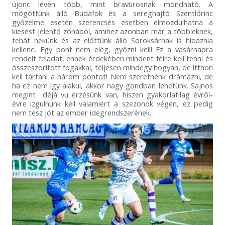
újonc lévén több, mint bravúrosnak mondható. A
mögöttünk álló Budafok és a sereghajtó Szentlőrinc
győzelme esetén szerencsés esetben elmozdulhatna a
kiesést jelentő zónából, amihez azonban már a többieknek,
tehát nekünk és az előttünk álló Soroksárnak is hibáznia
kellene. Egy pont nem elég, győzni kell! Ez a vasárnapra
rendelt feladat, ennek érdekében mindent félre kell tenni és
összeszorított fogakkal, teljesen mindegy hogyan, de itthon
kell tartani a három pontot! Nem szeretnénk drámázni, de
ha ez nem így alakul, akkor nagy gondban lehetünk. Sajnos
megint déjà vu érzésünk van, hiszen gyakorlatilag évről-
évre izgulnunk kell valamiért a szezonok végén, ez pedig
nem tesz jót az ember idegrendszerének.