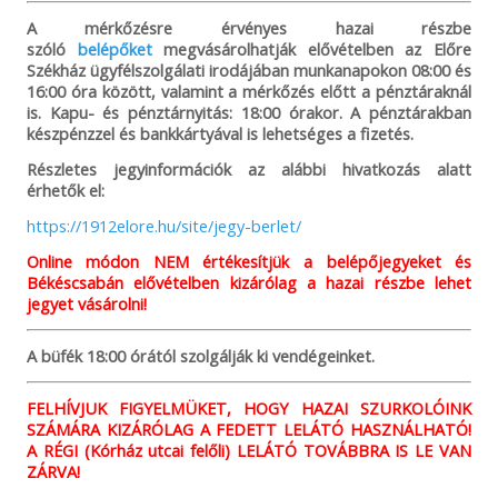
A mérkőzésre érvényes hazai részbe
szóló
belépőket
megvásárolhatják elővételben az Előre
Székház ügyfélszolgálati irodájában munkanapokon 08:00 és
16:00 óra között, valamint a mérkőzés előtt a pénztáraknál
is. Kapu- és pénztárnyitás: 18:00 órakor. A pénztárakban
készpénzzel és bankkártyával is lehetséges a fizetés.
Részletes jegyinformációk az alábbi hivatkozás alatt
érhetők el:
https://1912elore.hu/site/jegy-berlet/
Online módon NEM értékesítjük a belépőjegyeket és
Békéscsabán elővételben kizárólag a hazai részbe lehet
jegyet vásárolni!
A büfék 18:00 órától szolgálják ki vendégeinket.
FELHÍVJUK FIGYELMÜKET, HOGY HAZAI SZURKOLÓINK
SZÁMÁRA KIZÁRÓLAG A FEDETT LELÁTÓ HASZNÁLHATÓ!
A RÉGI (Kórház utcai felőli) LELÁTÓ TOVÁBBRA IS LE VAN
ZÁRVA!