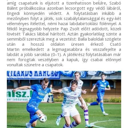
amíg csapatunk is eljutott a tizenhatoson belülre, Szabó
Bálint próbálkozása azonban lecsorgott egy védő lábáról,
Engedi könnyedén védett. A folytatásban inkább a
mezőnyben folyt a játék, sok szabálytalansággal és egy-két
véleményes ítélettel, némi hazai labdabirtoklási fölénnyel. A
félidő legnagyobb helyzete Pap Zsolt előtt adódott, közeli
lövését Takács lábbal hárított. Aztán gyakorlatilag szinte a
semmiből szereztük meg a vezetést: Balla baloldali szöglete
után a hosszú oldalon üresen érkező Csató
Martin emelkedett a legmagasabbra és visszafejelte a
labdát a jobb sarokba (0–1). A játékrész folytatásában már
nem forogtak veszélyben a kapuk, így csabai előnnyel
vonultak szünetre a csapatok.