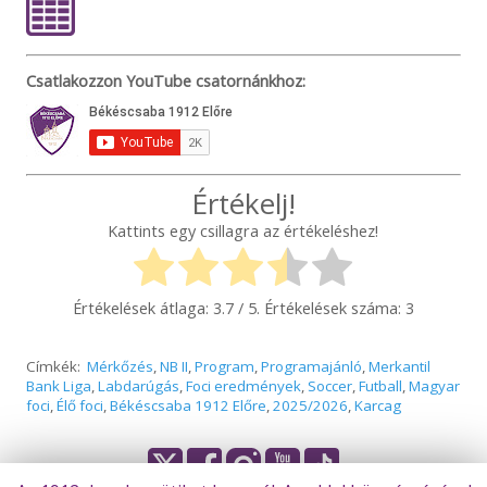
Csatlakozzon YouTube csatornánkhoz:
Értékelj!
Kattints egy csillagra az értékeléshez!
Értékelések átlaga:
3.7
/ 5. Értékelések száma:
3
Címkék:
Mérkőzés
,
NB II
,
Program
,
Programajánló
,
Merkantil
Bank Liga
,
Labdarúgás
,
Foci eredmények
,
Soccer
,
Futball
,
Magyar
foci
,
Élő foci
,
Békéscsaba 1912 Előre
,
2025/2026
,
Karcag