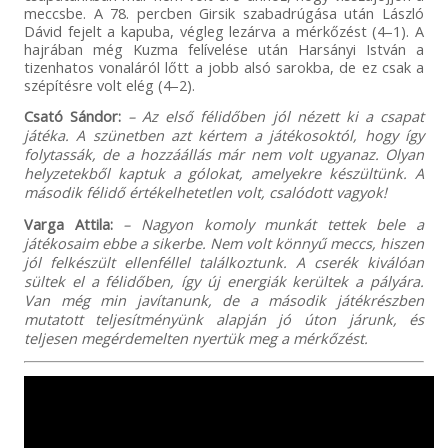
meccsbe. A 78. percben Girsik szabadrúgása után László
Dávid fejelt a kapuba, végleg lezárva a mérkőzést (4–1). A
hajrában még Kuzma felívelése után Harsányi István a
tizenhatos vonaláról lőtt a jobb alsó sarokba, de ez csak a
szépítésre volt elég (4–2).
Csató Sándor:
– Az első félidőben jól nézett ki a csapat
játéka. A szünetben azt kértem a játékosoktól, hogy így
folytassák, de a hozzáállás már nem volt ugyanaz. Olyan
helyzetekből kaptuk a gólokat, amelyekre készültünk. A
második félidő értékelhetetlen volt, csalódott vagyok!
Varga Attila:
– Nagyon komoly munkát tettek bele a
játékosaim ebbe a sikerbe. Nem volt könnyű meccs, hiszen
jól felkészült ellenféllel találkoztunk. A cserék kiválóan
sültek el a félidőben, így új energiák kerültek a pályára.
Van még min javítanunk, de a második játékrészben
mutatott teljesítményünk alapján jó úton járunk, és
teljesen megérdemelten nyertük meg a mérkőzést.