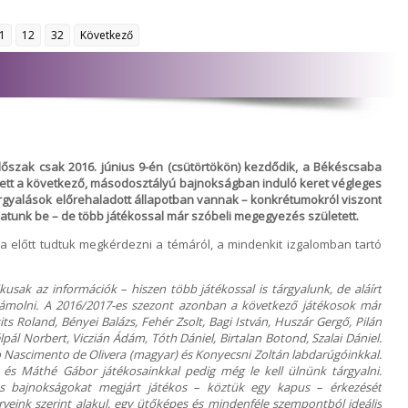
1
12
32
Következő
dőszak csak 2016. június 9-én (csütörtökön) kezdődik, a Békéscsaba
ett a következő, másodosztályú bajnokságban induló keret végleges
 tárgyalások előrehaladott állapotban vannak – konkrétumokról viszont
tunk be – de több játékossal már szóbeli megegyezés született.
ja előtt tudtuk megkérdezni a témáról, a mindenkit izgalomban tartó
kusak az információk – hiszen több játékossal is tárgyalunk, de aláírt
ámolni. A 2016/2017-es szezont azonban a következő játékosok már
its Roland, Bényei Balázs, Fehér Zsolt, Bagi István, Huszár Gergő, Pilán
lpál Norbert, Viczián Ádám, Tóth Dániel, Birtalan Botond, Szalai Dániel.
io Nascimento de Olivera (magyar) és Konyecsni Zoltán labdarúgóinkkal.
 és Máthé Gábor játékosainkkal pedig még le kell ülnünk tárgyalni.
es bajnokságokat megjárt játékos – köztük egy kapus – érkezését
veink szerint alakul, egy ütőképes és mindenféle szempontból ideális