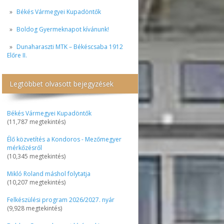
Békés Vármegyei Kupadöntők
Boldog Gyermeknapot kívánunk!
Dunaharaszti MTK – Békéscsaba 1912
Előre II.
Legtöbbet olvasott bejegyzések
Békés Vármegyei Kupadöntők
(11,787 megtekintés)
Élő közvetítés a Kondoros - Mezőmegyer
mérkőzésről
(10,345 megtekintés)
Mikló Roland máshol folytatja
(10,207 megtekintés)
Felkészülési program 2026/2027. nyár
(9,928 megtekintés)