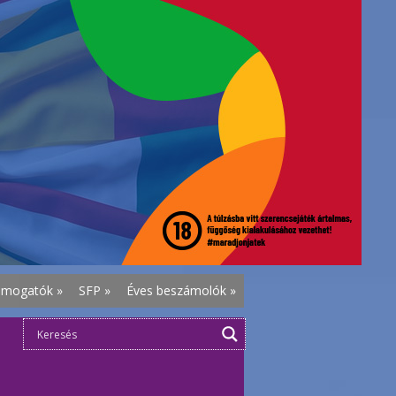
ámogatók
»
SFP
»
Éves beszámolók
»