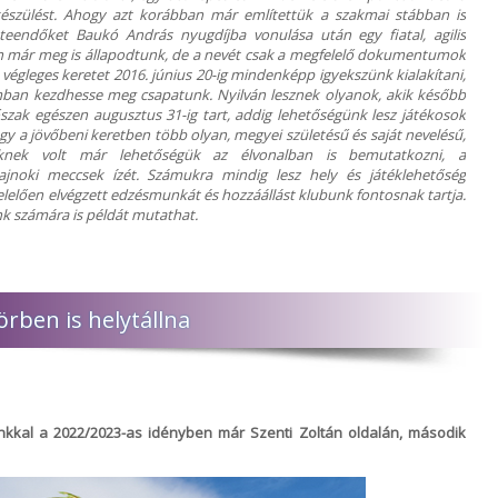
készülést. Ahogy azt korábban már említettük a szakmai stábban is
i teendőket Baukó András nyugdíjba vonulása után egy fiatal, agilis
ban már meg is állapodtunk, de a nevét csak a megfelelő dokumentumok
 végleges keretet 2016. június 20-ig mindenképp igyekszünk kialakítani,
zámban kezdhesse meg csapatunk. Nyilván lesznek olyanok, akik később
őszak egészen augusztus 31-ig tart, addig lehetőségünk lesz játékosok
y a jövőbeni keretben több olyan, megyei születésű és saját nevelésű,
kiknek volt már lehetőségük az élvonalban is bemutatkozni, a
jnoki meccsek ízét. Számukra mindig lesz hely és játéklehetőség
lelően elvégzett edzésmunkát és hozzáállást klubunk fontosnak tartja.
nk számára is példát mutathat.
rben is helytállna
nkkal a 2022/2023-as idényben már Szenti Zoltán oldalán, második