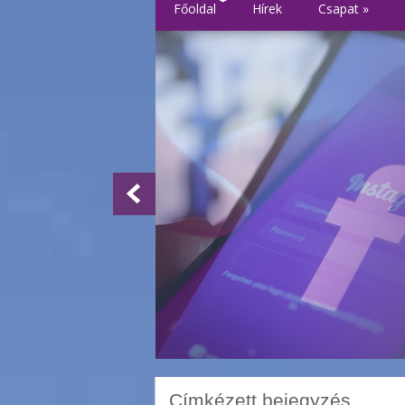
Főoldal
Hírek
Csapat
»
Címkézett bejegyzés