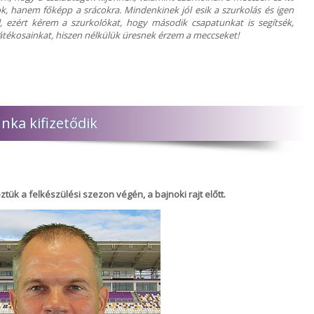
 hanem főképp a srácokra. Mindenkinek jól esik a szurkolás és igen
ól, ezért kérem a szurkolókat, hogy második csapatunkat is segítsék,
 játékosainkat, hiszen nélkülük üresnek érzem a meccseket!
ka kifizetődik
ük a felkészülési szezon végén, a bajnoki rajt előtt.