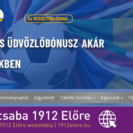
Eseménynaptár
Jegy-bérlet
Tabella-Sorsolás
»
Kapcsolat
»
T