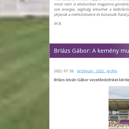
most nem is elsősorban magamra gondolok,
sok energia, segítség érkezhet a lelátókr
járjanak a mérkőzésekre és biztassák fiatal
M.B.
Brlázs Gábor: A kemény mun
2022. 07. 26.
Archívum - 2022.
,
Archív
Brlázs István Gábor vezetőedzőnket kérdezt