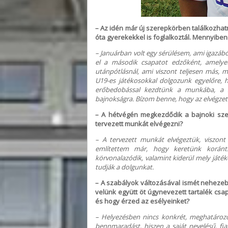
– Az idén már új szerepkörben találkozha
óta gyerekekkel is foglalkoztál. Mennyib
– Januárban volt egy sérülésem, ami igazából 
el a második csapatot edzőként, amelyet
utánpótlásnál, ami viszont teljesen más, mi
U19-es játékosokkal dolgozunk egyelőre, 
erőbedobással kezdtünk a munkába, a s
bajnokságra. Bízom benne, hogy az elvégzet
– A hétvégén megkezdődik a bajnoki szez
tervezett munkát elvégezni?
– A tervezett munkát elvégeztük, viszon
említettem már, hogy keretünk koránt
körvonalazódik, valamint kiderül mely játé
tudják a dolgunkat.
– A szabályok változásával ismét nehezeb
velünk együtt öt úgynevezett tartalék csap
és hogy érzed az esélyeinket?
– Helyezésben nincs konkrét, meghatározot
bennmaradást, hiszen a saját nevelésű, fi