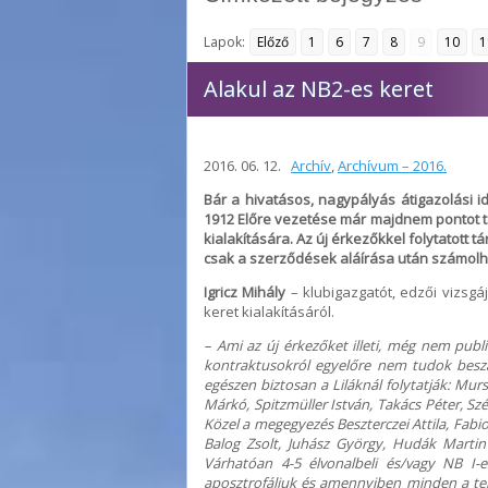
Lapok:
Előző
1
6
7
8
9
10
1
Alakul az NB2-es keret
2016. 06. 12.
Archív
,
Archívum – 2016.
Bár a hivatásos, nagypályás átigazolási i
1912 Előre vezetése már majdnem pontot t
kialakítására. Az új érkezőkkel folytatott
csak a szerződések aláírása után számolha
Igricz Mihály
– klubigazgatót, edzői vizsgá
keret kialakításáról.
– Ami az új érkezőket illeti, még nem publi
kontraktusokról egyelőre nem tudok besz
egészen biztosan a Liláknál folytatják: Murs
Márkó, Spitzmüller István, Takács Péter, Szé
Közel a megegyezés Beszterczei Attila, Fab
Balog Zsolt, Juhász György, Hudák Martin
Várhatóan 4-5 élvonalbeli és/vagy NB I-
aposztrofáljuk és amennyiben minden a ter