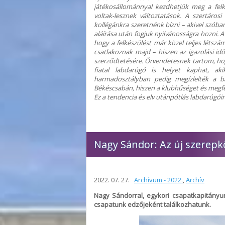
játékosállománnyal kezdhetjük meg a fel
voltak-lesznek változtatások. A szertáros
kollégánkra szeretnénk bízni – akivel szó
aláírása után fogjuk nyilvánosságra hozni. A
hogy a felkészülést már közel teljes léts
csatlakoznak majd – hiszen az igazolási id
szerződtetésére. Örvendetesnek tartom, hog
fiatal labdarúgó is helyet kaphat, a
harmadosztályban pedig megízlelték a ba
Békéscsabán, hiszen a klubhűséget és megfe
Ez a tendencia és elv utánpótlás labdarúgói
Nagy Sándor: Az új szerepkö
2022. 07. 27.
Archívum - 2022.
,
Archív
Nagy Sándorral, egykori csapatkapitányu
csapatunk edzőjeként találkozhatunk.