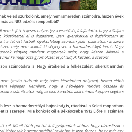
tnak veled szurkolóink, amely nem ismeretlen számodra, hiszen évek
en más az NB3 edzői szempontból?
nem is jött teljesen helyre, így a vezetőség felajánlotta, hogy vállaljam
 köszönettel el is fogadtam. Igen, gyerekekkel is foglalkoztam az
nt a felnőtt futball. Gyakorlatilag azonban jelen pillanatban is szinte
hiszen még nem alakult ki véglegesen a harmadosztályú keret. Nagy
rácok tényleg mindent megtettek azért, hogy készen álljanak a
t munka meghozza gyümölcsét és jól tudjuk kezdeni a szezont.
on számotokra is. Hogy értékeled a felkészülést, sikerült minden
t nem igazán tudtunk még teljes létszámban dolgozni, hiszen előbb
sem végleges. Remélem, hogy a hétvégére minden összeáll és
kosokra számíthatok még az első keretből, akik mindenképpen segíteni
b lesz a harmadosztályú bajnokság is, ráadásul a Keleti csoportban
at is szerepel. Mi a konkrét cél a Békéscsaba 1912 Előre II. számára
t cél. Minél több pontot kell gyűjtenünk ahhoz, hogy biztosítsuk a
atal játékosaink szempontjából továbbra is igen fontos, hogy már egy