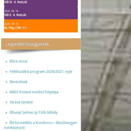
NB III. 4. forduló
2026. 08. 16.
NB II. 4. forduló
2026. 08. 18.
BL Play-Offs 1/1.
Legutóbbi bejegyzések
Előre most
Felkészülési program 2026/2027. nyár
Nevezések
Mikló Roland máshol folytatja
38 éve történt
Elhunyt Selmeczy-Tóth Mihály
Élő közvetítés a Kondoros – Mezőmegyer
mérkőzésről