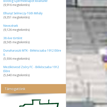
Boldog Gyermeknapot kívánunk!
(9,916 megtekintés)
Elhunyt Selmeczy-Tóth Mihály
(9,351 megtekintés)
Nevezések
(9,126 megtekintés)
38 éve történt
(8,565 megtekintés)
Dunaharaszti MTK - Békéscsaba 1912 Előre
II.
(5,936 megtekintés)
Mezőkövesd Zsóry FC - Békéscsaba 1912
Előre
(5,640 megtekintés)
Támogatóink