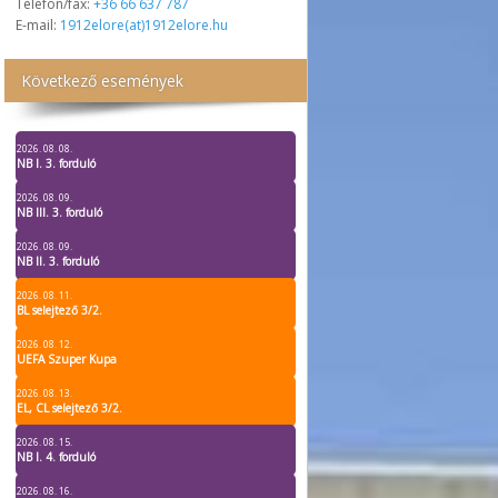
Telefon/fax:
+36 66 637 787
E-mail:
1912elore(at)1912elore.hu
Következő események
2026. 08. 08.
NB I. 3. forduló
2026. 08. 09.
NB III. 3. forduló
2026. 08. 09.
NB II. 3. forduló
2026. 08. 11.
BL selejtező 3/2.
2026. 08. 12.
UEFA Szuper Kupa
2026. 08. 13.
EL, CL selejtező 3/2.
2026. 08. 15.
NB I. 4. forduló
2026. 08. 16.