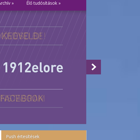
Archív
»
Élő tudósítások
»
Push értesítések