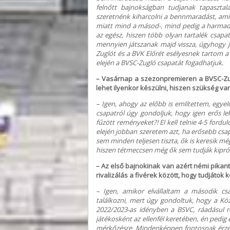
felnőtt bajnokságban tudjanak tapasztal
szeretnénk kiharcolni a bennmaradást, amin
miatt mind a másod-, mind pedig a harmad
az egész, hiszen több olyan tartalék csapa
mennyien játszanak majd vissza, úgyhogy j
Zuglót és a BVK Előrét esélyesnek tartom a 
elején a BVSC-Zugló csapatát fogadhatjuk.
– Vasárnap a szezonpremieren a BVSC-Zu
lehet ilyenkor készülni, hiszen szükség v
– Igen, ahogy az előbb is említettem, egye
csapatról úgy gondoljuk, hogy igen erős le
fűzött reményeket?! El kell telnie 4-5 ford
elején jobban szeretem azt, ha erősebb csa
sem minden teljesen tiszta, ők is keresik mé
hiszen tétmeccsen még ők sem tudják kiprób
– Az első bajnokinak van azért némi pikant
rivalizálás a fivérek között, hogy tudjátok 
– Igen, amikor elvállaltam a második c
találkozni, mert úgy gondoltuk, hogy a Kö
2022/2023-as idényben a BSVC, ráadásul rö
játékosként az ellenfél keretében, én pedig
mérkőzésre. Mindenképpen fontosnak érzem,