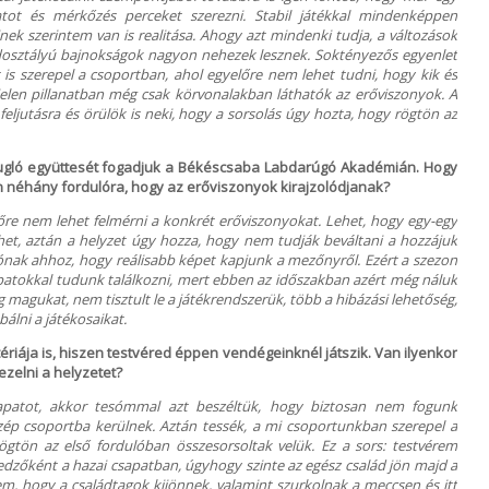
atot és mérkőzés perceket szerezni. Stabil játékkal mindenképpen
ek szerintem van is realitása. Ahogy azt mindenki tudja, a változások
osztályú bajnokságok nagyon nehezek lesznek. Soktényezős egyenlet
t is szerepel a csoportban, ahol egyelőre nem lehet tudni, hogy kik és
elen pillanatban még csak körvonalakban láthatók az erőviszonyok. A
feljutásra és örülök is neki, hogy a sorsolás úgy hozta, hogy rögtön az
gló együttesét fogadjuk a Békéscsaba Labdarúgó Akadémián. Hogy
an néhány fordulóra, hogy az erőviszonyok kirajzolódjanak?
lőre nem lehet felmérni a konkrét erőviszonyokat. Lehet, hogy egy-egy
het, aztán a helyzet úgy hozza, hogy nem tudják beváltani a hozzájuk
ulónak ahhoz, hogy reálisabb képet kapjunk a mezőnyről. Ezért a szezon
patokkal tudunk találkozni, mert ebben az időszakban azért még náluk
g magukat, nem tisztult le a játékrendszerük, több a hibázási lehetőség,
álni a játékosaikat.
ériája is, hiszen testvéred éppen vendégeinknél játszik. Van ilyenkor
kezelni a helyzetet?
sapatot, akkor tesómmal azt beszéltük, hogy biztosan nem fogunk
zép csoportba kerülnek. Aztán tessék, a mi csoportunkban szerepel a
gtön az első fordulóban összesorsoltak velük. Ez a sors: testvérem
 edzőként a hazai csapatban, úgyhogy szinte az egész család jön majd a
 hogy a családtagok kijönnek, valamint szurkolnak a meccsen és itt