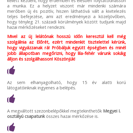
kellett kezdeni, hogy érdemben és élesben folytatódhasson
a munka. Ez a helyzet viszont már mindenki számára
merőben új és pozitív, hiszen láthatóvá vált a kivitelezés
teljes befejezése, ami azt eredményezi a közeljövőben,
hogy tényleg 21. századi körülmények között tudjunk majd
hazai mérkőzéseket rendezni.
Mivel az új lelátónak hosszú időn keresztül kell még
szolgálnia az Előrét, ezért mindenkit tisztelettel kérünk,
hogy vigyázzanak rá! Próbáljuk együtt épségben és minél
jobb állapotban megőrizni, hogy lila-fehér várunk sokáig
álljon és szolgálhasson! Köszönjük!
Az sem elhanyagolható, hogy 15 év alatti korú
látogatóinknak ingyenes a belépés.
A megváltott szezonbelépőkkel megtekinthetők
Megyei I.
osztályú csapatunk
összes hazai mérkőzése is.