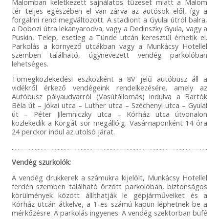
Malomban keletkezett sajnálatos tűzeset miatt a Malom
tér teljes egészében el van zárva az autósok elől, így a
forgalmi rend megváltozott. A stadiont a Gyulai útról balra,
a Dobozi útra lekanyarodva, vagy a Dedinszky Gyula, vagy a
Puskin, Telep, esetleg a Tünde utcán keresztül érhetik el.
Parkolás a környező utcákban vagy a Munkácsy Hotellel
szemben található, úgynevezett vendég parkolóban
lehetséges.
Tömegközlekedési eszközként a 8V jelű autóbusz áll a
vidékről érkező vendégeink rendelkezésére. amely az
Autóbusz pályaudvarról (Vasútállomás) indulva a Bartók
Béla út – Jókai utca – Luther utca – Széchenyi utca – Gyulai
út – Péter Jilemniczky utca – Kórház utca útvonalon
közlekedik a Körgát sor megállóig. Vasárnaponként 14 óra
24 perckor indul az utolsó járat.
Vendég szurkolók:
A vendég drukkerek a számukra kijelölt, Munkácsy Hotellel
ferdén szemben található őrzött parkolóban, biztonságos
körülmények között állíthatják le gépjárműveiket és a
Kórház utcán átkelve, a 1-es számú kapun léphetnek be a
mérkőzésre. A parkolás ingyenes. A vendég szektorban büfé