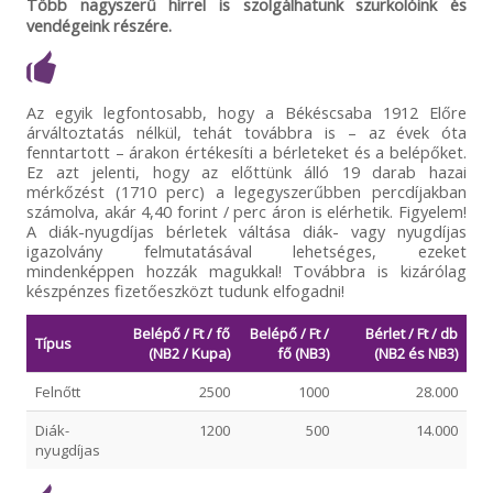
Több nagyszerű hírrel is szolgálhatunk szurkolóink és
vendégeink részére.
Az egyik legfontosabb, hogy a Békéscsaba 1912 Előre
árváltoztatás nélkül, tehát továbbra is – az évek óta
fenntartott – árakon értékesíti a bérleteket és a belépőket.
Ez azt jelenti, hogy az előttünk álló 19 darab hazai
mérkőzést (1710 perc) a legegyszerűbben percdíjakban
számolva, akár 4,40 forint / perc áron is elérhetik. Figyelem!
A diák-nyugdíjas bérletek váltása diák- vagy nyugdíjas
igazolvány felmutatásával lehetséges, ezeket
mindenképpen hozzák magukkal! Továbbra is kizárólag
készpénzes fizetőeszközt tudunk elfogadni!
Belépő / Ft / fő
Belépő / Ft /
Bérlet / Ft / db
Típus
(NB2 / Kupa)
fő (NB3)
(NB2 és NB3)
Felnőtt
2500
1000
28.000
Diák-
1200
500
14.000
nyugdíjas