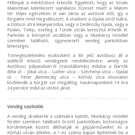
Felhívjuk a mérkőzésre érkezők figyelmét, hogy az István
Malomban keletkezett sajnálatos tűzeset miatt a Malom
tér teljes egészében el van zárva az autósok elől, így a
forgalmi rend megváltozott. A stadiont a Gyulai útról balra,
a Dobozi útra lekanyarodva, vagy a Dedinszky Gyula, vagy a
Puskin, Telep, esetleg a Tünde utcán keresztül érhetik el.
Parkolás a környező utcákban vagy a Munkácsy Hotellel
szemben található, úgynevezett vendég parkolóban
lehetséges.
Tömegközlekedési eszközként a 8V jelű autóbusz áll a
vidékről érkező vendégeink rendelkezésére. amely az
Autóbusz pályaudvarról (Vasútállomás) indulva a Bartók
Béla út – Jókai utca – Luther utca – Széchenyi utca – Gyulai
út – Péter Jilemniczky utca – Kórház utca útvonalon
közlekedik a Körgát sor megállóig. Vasárnaponként 14 óra
24 perckor indul az utolsó járat.
Vendég szurkolók:
A vendég drukkerek a számukra kijelölt, Munkácsy Hotellel
ferdén szemben található őrzött parkolóban, biztonságos
körülmények között állíthatják le gépjárműveiket és a
Kórház utcán átkelve, a 1-es számú kapun léphetnek be a