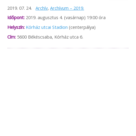
feltételeiről. A Békéscsaba 1912 Előre minden tőle telhetőt
2019. 07. 24.
Archív
,
Archívum – 2019.
megtesz azért, hogy vendégei, szurkolói és az érdeklődők
időben, megfelelő felvilágosítást kapjanak, de önhibánkon
Időpont:
2019. augusztus 4. (vasárnap) 19:00 óra
kívül a helyszíni rendezési feltételekért NEM tudunk
felelősséget vállalni. Megértésüket és türelmüket
Helyszín:
Kórház utcai Stadion
(centerpálya)
köszönjük!
Cím:
5600 Békéscsaba, Kórház utca 6.