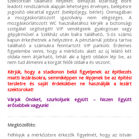
szektorban található helyeket. Behajtás kizárólag előre
leadott rendszámok alapján lehetséges érvényes, belépésre
jogosító okirattal együtt (belépőjegy, bérlet). Önmagában
a mozgáskorlátozott igazolvány nem elégséges. A
mozgáskorlátozott WC használatához kérjék a biztonsági
szolgálat segítségét! VIP vendégeink gyalogosan vagy
gépjárművel a Székház után balra található, 5-ös számú
kapun érkezhetnek a helyszínre. A pénztárnál jobbra tartva
található a számukra fenntartott VIP parkoló. Érdemes
figyelembe venni, hogy a mérkőzés alatt az új lelátó két
oldala nem átjárható, tehát aki a ligeti oldalon lép be, az
nem tud átmenni a körgát felőli oldalra és viszont.
Kérjük, hogy a stadionon belül figyeljenek az építkezés
miatti lezárásokra, semmiképpen ne lépjenek be az építési
területre és saját érdekükben ne használják a lezárt
szektorokat!
Várjuk Önöket, szurkoljunk együtt – hiszen Együtt
erősebbek vagyunk!
Megközelítés:
Felhívjuk a mérkőzésre érkezők figyelmét, hogy az István