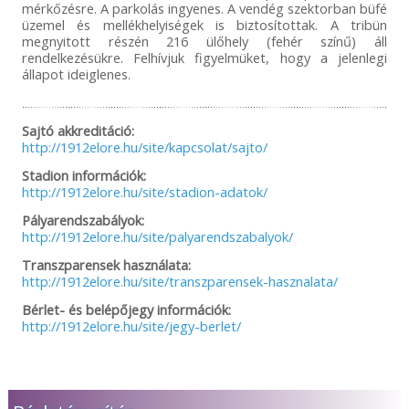
mérkőzésre. A parkolás ingyenes. A vendég szektorban büfé
üzemel és mellékhelyiségek is biztosítottak. A tribün
megnyitott részén 216 ülőhely (fehér színű) áll
rendelkezésükre. Felhívjuk figyelmüket, hogy a jelenlegi
állapot ideiglenes.
Sajtó akkreditáció:
http://1912elore.hu/site/kapcsolat/sajto/
Stadion információk:
http://1912elore.hu/site/stadion-adatok/
Pályarendszabályok:
http://1912elore.hu/site/palyarendszabalyok/
Transzparensek használata:
http://1912elore.hu/site/transzparensek-hasznalata/
Bérlet- és belépőjegy információk:
http://1912elore.hu/site/jegy-berlet/