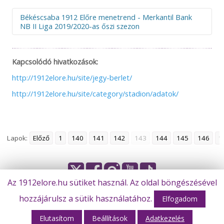
Békéscsaba 1912 Előre menetrend - Merkantil Bank
NB II Liga 2019/2020-as őszi szezon
F.
Dátum
Nap
Időpont
Hazai
Vendég
Kapcsolódó hivatkozások:
01.
2019.08.04.
v
19:00
Békéscsaba
Duna Aszfa
1912 Előre
TLC
http://1912elore.hu/site/jegy-berlet/
02.
2019.08.07.
sze
17:30
Kazincbarcika
Békéscsab
http://1912elore.hu/site/category/stadion/adatok/
1912 Előre
03.
2019.08.12.
h
20:00
Békéscsaba
Vasas FC
1912 Előre
Lapok:
Előző
1
140
141
142
143
144
145
146
1
04.
2019.08.18.
v
17:30
Nyíregyháza
Békéscsab
Spartacus FC
1912 Előre
05.
2019.08.25.
v
19:00
Békéscsaba
MTK
1912 Előre
Budapest
Az 1912elore.hu sütiket használ. Az oldal böngészésével
© Békéscsaba 1912 Előre Futball Zrt.
hozzájárulsz a sütik használatához.
06.
2019.08.28.
sze
17:30
Vác FC
Békéscsab
Elfogadom
1912 Előre
Elutasítom
Beállítások
Adatkezelés
Webhost: M-Design