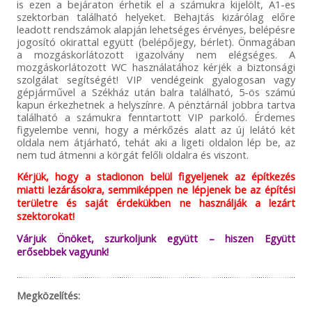
is ezen a bejáraton érhetik el a számukra kijelölt, A1-es
szektorban található helyeket. Behajtás kizárólag előre
leadott rendszámok alapján lehetséges érvényes, belépésre
jogosító okirattal együtt (belépőjegy, bérlet). Önmagában
a mozgáskorlátozott igazolvány nem elégséges. A
mozgáskorlátozott WC használatához kérjék a biztonsági
szolgálat segítségét! VIP vendégeink gyalogosan vagy
gépjárművel a Székház után balra található, 5-ös számú
kapun érkezhetnek a helyszínre. A pénztárnál jobbra tartva
található a számukra fenntartott VIP parkoló. Érdemes
figyelembe venni, hogy a mérkőzés alatt az új lelátó két
oldala nem átjárható, tehát aki a ligeti oldalon lép be, az
nem tud átmenni a körgát felőli oldalra és viszont.
Kérjük, hogy a stadionon belül figyeljenek az építkezés
miatti lezárásokra, semmiképpen ne lépjenek be az építési
területre és saját érdekükben ne használják a lezárt
szektorokat!
Várjuk Önöket, szurkoljunk együtt – hiszen Együtt
erősebbek vagyunk!
Megközelítés: