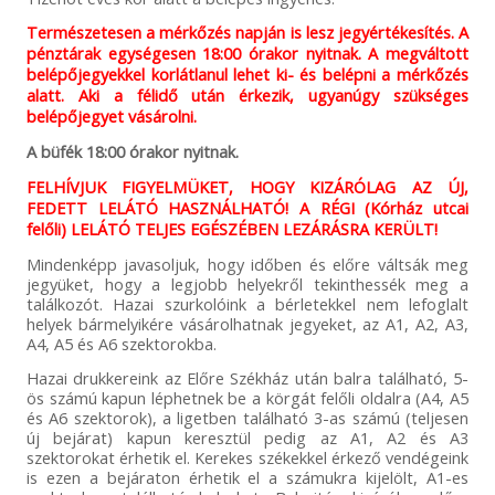
Természetesen a mérkőzés napján is lesz jegyértékesítés. A
pénztárak egységesen 18:00 órakor nyitnak. A megváltott
belépőjegyekkel korlátlanul lehet ki- és belépni a mérkőzés
alatt. Aki a félidő után érkezik, ugyanúgy szükséges
belépőjegyet vásárolni.
A büfék 18:00 órakor nyitnak.
FELHÍVJUK FIGYELMÜKET, HOGY KIZÁRÓLAG AZ ÚJ,
FEDETT LELÁTÓ HASZNÁLHATÓ! A RÉGI (Kórház utcai
felőli) LELÁTÓ TELJES EGÉSZÉBEN LEZÁRÁSRA KERÜLT!
Mindenképp javasoljuk, hogy időben és előre váltsák meg
jegyüket, hogy a legjobb helyekről tekinthessék meg a
találkozót. Hazai szurkolóink a bérletekkel nem lefoglalt
helyek bármelyikére vásárolhatnak jegyeket, az A1, A2, A3,
A4, A5 és A6 szektorokba.
Hazai drukkereink az Előre Székház után balra található, 5-
ös számú kapun léphetnek be a körgát felőli oldalra (A4, A5
és A6 szektorok), a ligetben található 3-as számú (teljesen
új bejárat) kapun keresztül pedig az A1, A2 és A3
szektorokat érhetik el. Kerekes székekkel érkező vendégeink
is ezen a bejáraton érhetik el a számukra kijelölt, A1-es