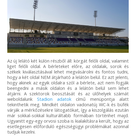
Az új lelátó két külön részből áll: körgát felőli oldal, valamint
liget felőli oldal. A bérleteket előre, az oldalak, sorok és
székek kiválasztásával lehet megvásárolni és fontos tudni,
hogy a két oldal NEM átjárható a lelátón belül. Ez azt jelenti,
hogy akinek az egyik oldalra szól a bérlete, azt nem fogják
beengedni a másik oldalon és a lelátón belül sem lehet
átjárni. A szektorok beosztását és az ülőhelyek számát
weboldalunk
Stadion adatok
című menüpontja alatt
tekinthetik meg. Mindkét oldalon vadonatúj WC-k és büfék
várják a mérkőzésekre látogatókat, így a kiszolgálás ezután
már sokkal-sokkal kulturáltabb formában történhet majd.
Ugyanitt egy-egy orvosi szoba is kialakításra került, hogy az
esetlegesen előforduló egészségügyi problémákat azonnal
tudjuk kezelni.