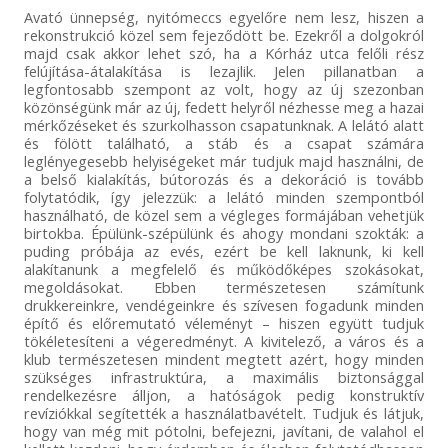
Avató ünnepség, nyitómeccs egyelőre nem lesz, hiszen a
rekonstrukció közel sem fejeződött be. Ezekről a dolgokról
majd csak akkor lehet szó, ha a Kórház utca felőli rész
felújítása-átalakítása is lezajlik. Jelen pillanatban a
legfontosabb szempont az volt, hogy az új szezonban
közönségünk már az új, fedett helyről nézhesse meg a hazai
mérkőzéseket és szurkolhasson csapatunknak. A lelátó alatt
és fölött található, a stáb és a csapat számára
leglényegesebb helyiségeket már tudjuk majd használni, de
a belső kialakítás, bútorozás és a dekoráció is tovább
folytatódik, így jelezzük: a lelátó minden szempontból
használható, de közel sem a végleges formájában vehetjük
birtokba. Épülünk-szépülünk és ahogy mondani szokták: a
puding próbája az evés, ezért be kell laknunk, ki kell
alakítanunk a megfelelő és működőképes szokásokat,
megoldásokat. Ebben természetesen számítunk
drukkereinkre, vendégeinkre és szívesen fogadunk minden
építő és előremutató véleményt – hiszen együtt tudjuk
tökéletesíteni a végeredményt. A kivitelező, a város és a
klub természetesen mindent megtett azért, hogy minden
szükséges infrastruktúra, a maximális biztonsággal
rendelkezésre álljon, a hatóságok pedig konstruktív
revíziókkal segítették a használatbavételt. Tudjuk és látjuk,
hogy van még mit pótolni, befejezni, javítani, de valahol el