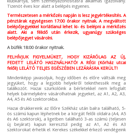
klubkártya, sem személyazonosításra alkalmas igazolvány.
Tizenöt éves kor alatt a belépés ingyenes.
Természetesen a mérkőzés napján is lesz jegyértékesítés. A
pénztárak egységesen 17:00 órakor nyitnak. A megváltott
belépőjegyekkel korlátlanul lehet ki- és belépni a mérkőzés
alatt. Aki a félidő után érkezik, ugyanúgy szükséges
belépőjegyet vásárolni.
A büfék 18:00 órakor nyitnak.
FELHÍVJUK FIGYELMÜKET, HOGY KIZÁRÓLAG AZ ÚJ,
FEDETT LELÁTÓ HASZNÁLHATÓ! A RÉGI (Kórház utcai
felőli) LELÁTÓ TELJES EGÉSZÉBEN LEZÁRÁSRA KERÜLT!
Mindenképp javasoljuk, hogy időben és előre váltsák meg
jegyüket, hogy a legjobb helyekről tekinthessék meg a
találkozót. Hazai szurkolóink a bérletekkel nem lefoglalt
helyek bármelyikére vásárolhatnak jegyeket, az A1, A2, A3,
A4, A5 és A6 szektorokba.
Hazai drukkereink az Előre Székház után balra található, 5-
ös számú kapun léphetnek be a körgát felőli oldalra (A4, A5
és A6 szektorok), a ligetben található 3-as számú (teljesen
új bejárat) kapun keresztül pedig az A1, A2 és A3
szektorokat érhetik el. Kerekes székekkel érkező vendégeink