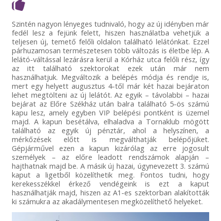
Szintén nagyon lényeges tudnivaló, hogy az új idényben már
fedél lesz a fejünk felett, hiszen használatba vehetjük a
teljesen új, temető felőli oldalon található lelátónkat. Ezzel
párhuzamosan természetesen több változás is életbe lép. A
lelátó-váltással lezárásra kerül a Kórház utca felőli rész, így
az itt található szektorokat ezek után már nem
használhatjuk. Megváltozik a belépés módja és rendje is,
mert egy helyett augusztus 4-től már két hazai bejáraton
lehet megtölteni az új lelátót. Az egyik – távolabbi – hazai
bejárat az Előre Székház után balra található 5-ös számú
kapu lesz, amely egyben VIP belépési pontként is üzemel
majd. A kapun besétálva, elhaladva a Tornaklub mögött
található az egyik új pénztár, ahol a helyszínen, a
mérkőzések előtt is megválthatják belépőjüket.
Gépjárművel ezen a kapun kizárólag az erre jogosult
személyek – az előre leadott rendszámok alapján –
hajthatnak majd be. A másik új hazai, úgynevezett 3. számú
kaput a ligetből közelíthetik meg. Fontos tudni, hogy
kerekesszékkel érkező vendégeink is ezt a kaput
használhatják majd, hiszen az A1-es szektorban alakították
ki számukra az akadálymentesen megközelíthető helyeket.