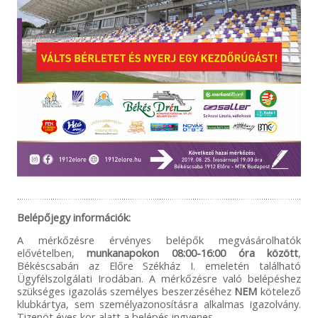
Belépőjegy információk:
A mérkőzésre érvényes belépők megvásárolhatók
elővételben,
munkanapokon
08:00-16:00 óra között
,
Békéscsabán az Előre Székház I. emeletén található
Ügyfélszolgálati Irodában. A mérkőzésre való belépéshez
szükséges igazolás személyes beszerzéséhez
NEM
kötelező
klubkártya, sem személyazonosításra alkalmas igazolvány.
Tizenöt éves kor alatt a belépés ingyenes.