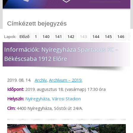
Címkézett bejegyzés
Lapok:
Előző
1
140
141
142
143
144
145
146
1
Információk: Nyíregyháza Spartacus FC –
Békéscsaba 1912 Előre
2019. 08. 14.
Archív
,
Archívum – 2019.
Időpont:
2019. augusztus 18. (vasárnap) 17:30 óra
Helyszín:
Nyíregyháza, Városi Stadion
Cím:
4400 Nyíregyháza, Sóstói út 24/A.