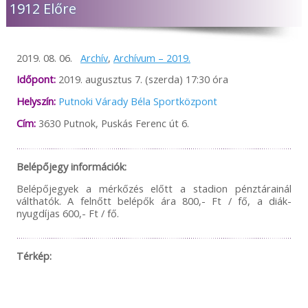
1912 Előre
2019. 08. 06.
Archív
,
Archívum – 2019.
Időpont:
2019. augusztus 7. (szerda) 17:30 óra
Helyszín:
Putnoki Várady Béla Sportközpont
Cím:
3630 Putnok, Puskás Ferenc út 6.
Belépőjegy információk:
Belépőjegyek a mérkőzés előtt a stadion pénztárainál
válthatók. A felnőtt belépők ára 800,- Ft / fő, a diák-
nyugdíjas 600,- Ft / fő.
Térkép: