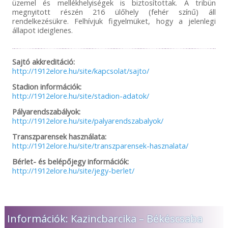
üzemel és mellékhelyiségek is biztosítottak. A tribün
megnyitott részén 216 ülőhely (fehér színű) áll
rendelkezésükre. Felhívjuk figyelmüket, hogy a jelenlegi
állapot ideiglenes.
Sajtó akkreditáció:
http://1912elore.hu/site/kapcsolat/sajto/
Stadion információk:
http://1912elore.hu/site/stadion-adatok/
Pályarendszabályok:
http://1912elore.hu/site/palyarendszabalyok/
Transzparensek használata:
http://1912elore.hu/site/transzparensek-hasznalata/
Bérlet- és belépőjegy információk:
http://1912elore.hu/site/jegy-berlet/
Információk: Kazincbarcika – Békéscsaba