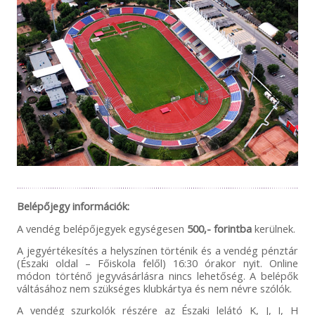
Belépőjegy információk:
A vendég belépőjegyek egységesen
500,- forintba
kerülnek.
A jegyértékesítés a helyszínen történik és a vendég pénztár
(Északi oldal – Főiskola felől) 16:30 órakor nyit. Online
módon történő jegyvásárlásra nincs lehetőség. A belépők
váltásához nem szükséges klubkártya és nem névre szólók.
A vendég szurkolók részére az Északi lelátó K, J, I, H