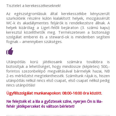
Tisztelet a kerekesszékeseknek!
Az egészségromlásuk által kerekesszékbe kényszerült
szurkolóink részére külön kialakított helyek, mozgássérült
WC-k és akadálymentes feljárók is rendelkezésre állnak. A
helyek kizárólag a Liget-felőli bejáraton (3. számú kapu)
keresztül közelíthetők meg. Természetesen a biztonsági
szolgálat emberei és a steward-ok is mindenben segíteni
fognak – amennyiben szükséges.
Utánpótlás korú játékosaink számára továbbra is
biztosítjuk a lehetőséget, hogy mindössze (képletes) 500,-
forintos szezonbelépő megváltásával bármelyik hazai, NB
2-es mérkőzést megtekinthessék. Számítunk rájuk is, hiszen
utánpótlás nélkül nincs első csapat, első csapat nélkül pedig
nincs utánpótlás!
Ügyfélszolgálat munkanapokon: 08:00-16:00 óra között.
Ne felejtsék el: a lila a győztesek színe, nyerjen Ön is lila-
fehér játékperceket és váltson bérletet!