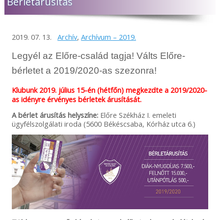
Bérletárusítás
2019. 07. 13.
Archív
,
Archívum – 2019.
Legyél az Előre-család tagja! Válts Előre-
bérletet a 2019/2020-as szezonra!
Klubunk 2019. július 15-én (hétfőn) megkezdte a 2019/2020-
as idényre érvényes bérletek árusítását.
A bérlet árusítás helyszíne:
Előre Székház I. emeleti
ügyfélszolgálati iroda (5600 Békéscsaba, Kórház utca 6.)