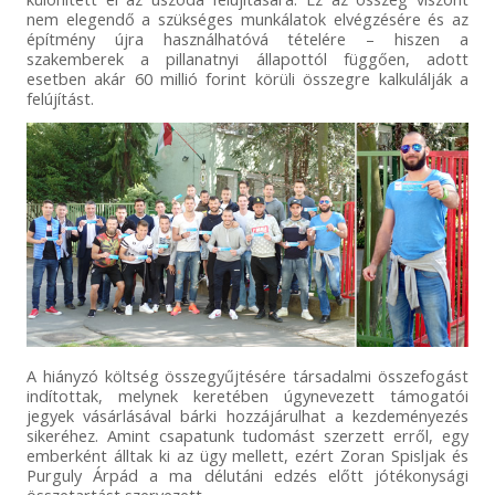
nem elegendő a szükséges munkálatok elvégzésére és az
építmény újra használhatóvá tételére – hiszen a
szakemberek a pillanatnyi állapottól függően, adott
esetben akár 60 millió forint körüli összegre kalkulálják a
felújítást.
A hiányzó költség összegyűjtésére társadalmi összefogást
indítottak, melynek keretében úgynevezett támogatói
jegyek vásárlásával bárki hozzájárulhat a kezdeményezés
sikeréhez. Amint csapatunk tudomást szerzett erről, egy
emberként álltak ki az ügy mellett, ezért Zoran Spisljak és
Purguly Árpád a ma délutáni edzés előtt jótékonysági