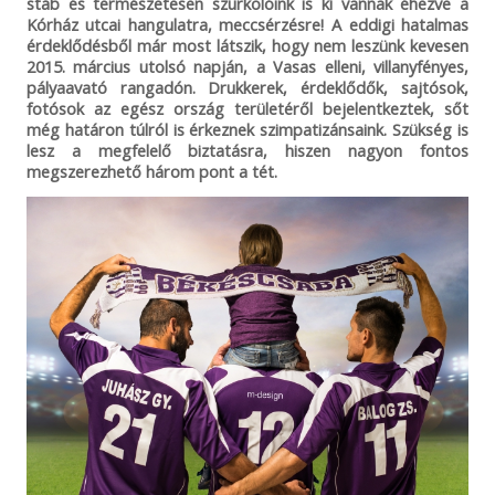
stáb és természetesen szurkolóink is ki vannak éhezve a
Kórház utcai hangulatra, meccsérzésre! A eddigi hatalmas
érdeklődésből már most látszik, hogy nem leszünk kevesen
2015. március utolsó napján, a Vasas elleni, villanyfényes,
pályaavató rangadón. Drukkerek, érdeklődők, sajtósok,
fotósok az egész ország területéről bejelentkeztek, sőt
még határon túlról is érkeznek szimpatizánsaink. Szükség is
lesz a megfelelő biztatásra, hiszen nagyon fontos
megszerezhető három pont a tét.