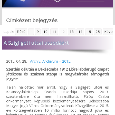
Címkézett bejegyzés
Lapok:
Előző
1
9
10
11
12
13
14
15
25
Követ
A Szigligeti utcai uszodáért
2015. 04. 28.
Archív
,
Archívum – 2015.
Szerdán délután a Békéscsaba 1912 Előre labdarúgó csapat
játékosai és szakmai stábja is megvásárolta támogatói
jegyeit.
Talán hallottak már arról, hogy a Szigligeti utcai és
Kazinczy-lakótelepi Óvoda uszodája sajnos 2013.
szeptembere óta nem használható. Fülöp Csaba
önkormányzati képviselő kezdeményezésére Békéscsaba
Megyei Jogú Város Önkormányzatának Közgyűlése a 2015.
évi költségvetésben 10 millió forintot hagyott jóvá és
különített el az uszoda felújítására. Ez az összeg viszont