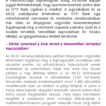
A másodosztályú bajnokságban eddig történtek alapján
joggal feltételezhetjük, hogy sportszervezetünk jövőre akár
az OTP Bank Ligában is indulhat. A jogszabályok és az
MLSZ szabályzatai értelmében az OTP Bank Liga
mérkőzéseinek szervezése és rendezése vonatkozásában
már több és lényegesen szigorúbb követelményeket
fogalmaznak meg a résztvevő csapatok számára. Ezzel és a
további tervekkel, teendőkkel kapcsolatban Dr. Kovács
Mihályt, az igazgatótanács elnökét kérdeztük.
– Kérlek ismertesd a klub terveit a bevezetőben leírtakkal
kapcsolatban!
Az MLSZ versenyszabályzata valóban lényegesen szigorúbb
feltételeket fogalmaz meg a legmagasabb osztályban való
részvétel esetén. Az infrastruktúra fejlesztésünk ennek
érdekében és ismeretében folyik már évek óta, hiszen
például a régi állóhelyi lelátót is az MLSZ előírásaival
összhangban kezdtük el ülőszékekkel (TAO forrásból)
felszerelni, melynek eredményeként most 2.400 ülőszékkel
rendelkezünk ezen az oldalon. A pálya felújítás is (amit a
Vasas elleni bajnoki rangadón avattunk, rekord számú néző
előtt) ennek megfelelően készült, mely teljes mértékben
megfelel a vonatkozó (első osztályú) előírásoknak. A
stadionrekonstrukciós program második része (régi lelátó