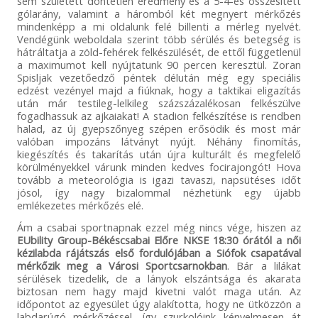
sem született döntetlen eredmény és a 5-4-es összesített
gólarány, valamint a háromból két megnyert mérkőzés
mindenképp a mi oldalunk felé billenti a mérleg nyelvét.
Vendégünk weboldala szerint több sérülés és betegség is
hátráltatja a zöld-fehérek felkészülését, de ettől függetlenül
a maximumot kell nyújtatunk 90 percen keresztül. Zoran
Spisljak vezetőedző péntek délután még egy speciális
edzést vezényel majd a fiúknak, hogy a taktikai eligazítás
után már testileg-lelkileg százszázalékosan felkészülve
fogadhassuk az ajkaiakat! A stadion felkészítése is rendben
halad, az új gyepszőnyeg szépen erősödik és most már
valóban impozáns látványt nyújt. Néhány finomítás,
kiegészítés és takarítás után újra kulturált és megfelelő
körülményekkel várunk minden kedves focirajongót! Hova
tovább a meteorológia is igazi tavaszi, napsütéses időt
jósol, így nagy bizalommal nézhetünk egy újabb
emlékezetes mérkőzés elé.
Ám a csabai sportnapnak ezzel még nincs vége, hiszen az
EUbility Group-Békéscsabai Előre NKSE 18:30 órától a női
kézilabda rájátszás első fordulójában a Siófok csapatával
mérkőzik meg a Városi Sportcsarnokban
. Bár a lilákat
sérülések tizedelik, de a lányok elszántsága és akarata
biztosan nem hagy majd kivetni valót maga után. Az
időpontot az egyesület úgy alakította, hogy ne ütközzön a
labdarúgó mérkőzéssel, így szurkolóink kényelmesen át