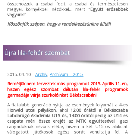
összehozzuk a csabai focit, a csabai és természetesen
megyei, környékbeli nézőkkel… mert “
Együtt erősebbek
vagyunk!
“
Köszönjük szépen, hogy a rendelkezésünkre álltál!
Újra lila-fehér szombat
2015. 04. 10.
Archív
,
Archívum – 2015.
Reméljük nem terveztek más programot 2015. április 11-én,
hiszen egész szombat délután lila-fehér programok
garmadája várja szurkolóinkat Békéscsabán!
A fiatalabb generáció nyitja az események folyamát a
4-es
Honvéd utcai pályákon
, ahol
12:00 órától a Békéscsaba
Labdarúgó Akadémia U15-ös, 14:00 órától pedig az U14-es
csapata méri össze erejét az MTK együttesével
. Igazi
rangadóknak nézünk elébe, hiszen a két U15-ös alakulat
válogatott játékosok egész sorát vonultatja fel. A