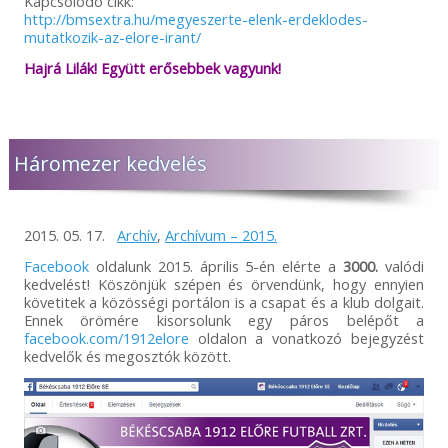
Kapcsolódó cikk:
http://bmsextra.hu/megyeszerte-elenk-erdeklodes-
mutatkozik-az-elore-irant/
Hajrá Lilák! Együtt erősebbek vagyunk!
Háromezer kedvelés
2015. 05. 17.
Archív
,
Archívum – 2015.
Facebook
oldalunk 2015. április 5-én elérte a
3000.
valódi
kedvelést! Köszönjük szépen és örvendünk, hogy ennyien
követitek a közösségi portálon is a csapat és a klub dolgait.
Ennek örömére kisorsolunk egy páros belépőt a
facebook.com/1912elore
oldalon a vonatkozó bejegyzést
kedvelők és megosztók között.