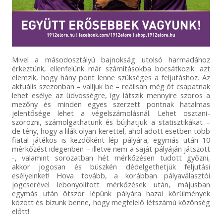
Mivel a másodosztályú bajnokság utolsó harmadához
érkeztünk, ellenfelünk már számításokba bocsátkozik: azt
elemzik, hogy hány pont lenne szükséges a feljutáshoz. Az
aktuális szezonban – valljuk be – reálisan még öt csapatnak
lehet esélye az üdvösségre, így látszik mennyire szoros a
mezőny és minden egyes szerzett pontnak hatalmas
jelentősége lehet a végelszámolásnál. Lehet osztani-
szorozni, számolgathatunk és bújhatjuk a statisztikákat –
de tény, hogy a lilák olyan kerettel, ahol adott esetben több
fiatal játékos is kezdőként lép pályára, egymás után 10
mérkőzést idegenben – illetve nem a saját pályáján játszott
-, valamint sorozatban hét mérkőzésen tudott győzni,
akkor jogosan és büszkén dédelgethetjük feljutási
esélyeinket! Hova tovább, a korábban pályaválasztói
jogcserével lebonyolított mérkőzések után, májusban
egymás után ötször lépünk pályára hazai körülmények
között és bízunk benne, hogy megfelelő létszámú közönség
előtt!