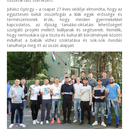
összetartást szervezett.
Juhász György – a csapat 27 éves védője elmondta, hogy az
együttesen belüli összefogás a lilák egyik erőssége és
természetesnek érzik, hogy minden gyermekekkel
kapcsolatos, az ifjúság tanulási-oktatási lehetőségeit
szolgáló projekt mellett kiálljanak és segítsenek. Remélik,
hogy nemsokára újra tiszta és kulturált körülmények között
indulhat a babák vízhez szoktatása és sok-sok óvodás
tanulhatja meg itt az úszás alapjait.