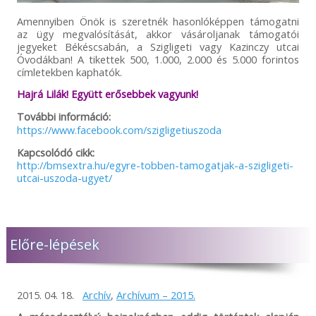
Amennyiben Önök is szeretnék hasonlóképpen támogatni
az ügy megvalósítását, akkor vásároljanak támogatói
jegyeket Békéscsabán, a Szigligeti vagy Kazinczy utcai
Óvodákban! A tikettek 500, 1.000, 2.000 és 5.000 forintos
címletekben kaphatók.
Hajrá Lilák! Együtt erősebbek vagyunk!
További információ:
https://www.facebook.com/szigligetiuszoda
Kapcsolódó cikk:
http://bmsextra.hu/egyre-tobben-tamogatjak-a-szigligeti-
utcai-uszoda-ugyet/
Előre-lépések
2015. 04. 18.
Archív
,
Archívum – 2015.