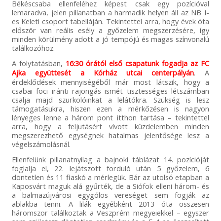
Békéscsaba ellenfeléhez képest csak egy pozícióval
lemaradva, jelen pillanatban a harmadik helyen áll az NB I-
es Keleti csoport tabelláján. Tekintettel arra, hogy évek óta
először van reális esély a győzelem megszerzésére, így
minden körülmény adott a jó tempójú és magas színvonalú
találkozóhoz.
A folytatásban,
16:30 órától első csapatunk fogadja az FC
Ajka együttesét a Kórház utcai centerpályán
. A
érdeklődések mennyiségéből már most látszik, hogy a
csabai foci iránti rajongás ismét tisztességes létszámban
csalja majd szurkolóinkat a lelátókra. Szükség is lesz
támogatásukra, hiszen ezen a mérkőzésen is nagyon
lényeges lenne a három pont itthon tartása – tekintettel
arra, hogy a feljutásért vívott küzdelemben minden
megszerezhető egységnek hatalmas jelentősége lesz a
végelszámolásnál.
Ellenfelünk pillanatnyilag a bajnoki táblázat 14. pozícióját
foglalja el, 22. lejátszott forduló után 5 győzelem, 6
döntetlen és 11 fiaskó a mérlegük. Bár az utolsó etapban a
Kaposvárt maguk alá gyűrték, de a Siófok elleni három- és
a balmazújvárosi egygólos vereséget sem fogják az
ablakba tenni. A lilák egyébként 2013 óta összesen
háromszor találkoztak a Veszprém megyeiekkel – egyszer