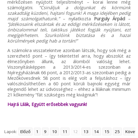
mérkőzésen nyújtott teljesítményt – korai lenne még
számolgatni.
“Csináljuk a dolgunkat és körmünk
szakadtáig küzdeni, hajtani fogunk! A maga idejében pedig
majd számolgathatunk.”
– nyilatkozta
Purguly Árpád
–
“Játékosaink elszántak és az eddigi mérkőzéseken is látott,
önbizalommal teli, taktikus játékot fogják nyújtani, ezt
megígérhetem. Szurkolóink biztatása és a hazai
körülmények pedig hab a tortán!”
A számokra visszatekintve azonban látszik, hogy sok még a
szerezhető pont – így tekintettel arra, hogy abszolút az
élmezőnyben állunk, az álomból valóság lehet.
Viszonyításképpen a 2013/2014-es szezonban a
Nyíregyházának 66 pont, a 2012/2013-as szezonban pedig a
Mezőkövesdnek 58 pont is elég volt a feljutáshoz – így
valószínűsíthetően a 60 pont körüli bajnoki egység már
elegendő lehet az üdvösséghez – ehhez a liláknak minimum
21 kőkemény “fát szükséges még kivágniuk”!
Hajrá Lilák, Együtt erősebbek vagyunk!
Lapok:
Előző
1
9
10
11
12
13
14
15
25
Követ