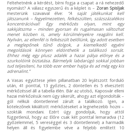
Feltehetnénk a kérdést, bírni fogja a csapat a rá nehezedő
nyomást? A válasz egyszerű és a képlet is –
Zoran Spisljak
mesterünk szavaival élve:
“A saját játékunkat kell
játszanunk – fegyelmezetten, felkészülten, százszázalékos
koncentrációval! Egy mérkőzés olyan, mint egy
sakkjátszma – minden gyorsan és rugalmasan változhat
menet közben is, amely körülményekre reagálni kell.
Nyilván, az ellenfél is felkészült belőlünk, így adott esetben
a meglepőnek tűnő dolgok, a kiemelkedő egyéni
megoldások könnyen eldönthetik a találkozó sorsát.
Ehhez még egy plusz adalék a hazai pálya előnye és a
szurkolóink biztatása. Bármelyik labdarúgó sokkal jobban
tud teljesíteni, ha több ezer ember hajtja és ad még egy kis
adrenalint.”
A Vasas együttese jelen pillanatban 20 lejátszott forduló
után, 41 ponttal, 13 győztes, 2 döntetlen és 5 elvesztett
mérkőzéssel áll a tabella élén. Bár az utolsó, Kaposvár elleni
hazai mérkőzésük nem úgy sikerült, ahogy azt elgondolták –
gól nélküli döntetlennel zárult a találkozó. Igen, a
kötelezőnek kikiáltott mérkőzéseket a legnehezebb hozni –
szokták mondani. Ezért úgy gondoljuk, hogy attól
függetlenül, hogy az Előre csak két ponttal lemaradva (12
győzelemmel, 5 vereséggel és 3 döntetlennel) a harmadik
helyen áll és figyelembe véve a feljebb említett 10