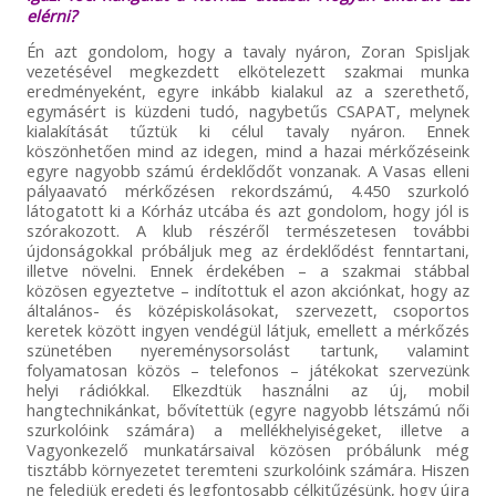
elérni?
Én azt gondolom, hogy a tavaly nyáron, Zoran Spisljak
vezetésével megkezdett elkötelezett szakmai munka
eredményeként, egyre inkább kialakul az a szerethető,
egymásért is küzdeni tudó, nagybetűs CSAPAT, melynek
kialakítását tűztük ki célul tavaly nyáron. Ennek
köszönhetően mind az idegen, mind a hazai mérkőzéseink
egyre nagyobb számú érdeklődőt vonzanak. A Vasas elleni
pályaavató mérkőzésen rekordszámú, 4.450 szurkoló
látogatott ki a Kórház utcába és azt gondolom, hogy jól is
szórakozott. A klub részéről természetesen további
újdonságokkal próbáljuk meg az érdeklődést fenntartani,
illetve növelni. Ennek érdekében – a szakmai stábbal
közösen egyeztetve – indítottuk el azon akciónkat, hogy az
általános- és középiskolásokat, szervezett, csoportos
keretek között ingyen vendégül látjuk, emellett a mérkőzés
szünetében nyereménysorsolást tartunk, valamint
folyamatosan közös – telefonos – játékokat szervezünk
helyi rádiókkal. Elkezdtük használni az új, mobil
hangtechnikánkat, bővítettük (egyre nagyobb létszámú női
szurkolóink számára) a mellékhelyiségeket, illetve a
Vagyonkezelő munkatársaival közösen próbálunk még
tisztább környezetet teremteni szurkolóink számára. Hiszen
ne feledjük eredeti és legfontosabb célkitűzésünk, hogy újra