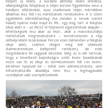
helyett új lelátó, a korábbi állóhelyi lelátó lefedése,
villanyvilágítás felújítása) is teljes körűen figyelembe veszi a
hatályos előírásokat, azaz stadionunk teljes mértékben
alkalmas lesz NB I-es mérkőzések rendezésére. A II. ütem
egyébként előreláthatólag (ha minden a tervek szerint
halad) nyáron indul majd és fél-, egy évig tart. A felújítás
ideje alatt is – az MLSZ-el folytatott egyeztetések alapján –
lehetőségünk lesz akár az első-, akár a másodosztályú
mérkőzések megrendezésére – természetesen a régi
ülőhelyi lelátó lezárásával. Persze ezen túlmenően a felújítás
ideje alatt, számos dolgot meg kell oldanunk
(kamerarendszer, beléptető rendszer), de ezek
megoldására fel vagyunk készülve. Még az is ide tartozik,
hogy a következő bajnokságra szóló licenc beadásának
most van itt az ideje és természetesen NB I-es licenc-
kérelmet nyújtunk be – tehát sem adminisztrációs, sem
infrastrukturális akadálya nem lesz a legmagasabb
osztályban való szereplésünknek.