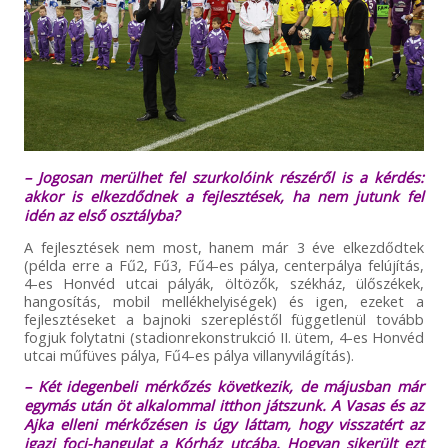
– Jogosan merülhet fel szurkolóink részéről is a kérdés:
akkor is elkezdődnek a fejlesztések, ha nem jutunk fel
idén az első osztályba?
A fejlesztések nem most, hanem már 3 éve elkezdődtek
(példa erre a Fű2, Fű3, Fű4-es pálya, centerpálya felújítás,
4-es Honvéd utcai pályák, öltözők, székház, ülőszékek,
hangosítás, mobil mellékhelyiségek) és igen, ezeket a
fejlesztéseket a bajnoki szerepléstől függetlenül tovább
fogjuk folytatni (stadionrekonstrukció II. ütem, 4-es Honvéd
utcai műfüves pálya, Fű4-es pálya villanyvilágítás).
– Két idegenbeli mérkőzés következik, de májusban már
egymás után öt alkalommal itthon játszunk. A Vasas és az
Ajka elleni mérkőzésen is úgy láttam, hogy visszatért az
igazi foci-hangulat a Kórház utcába. Hogyan sikerült ezt