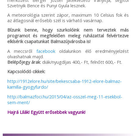
Szvetnyik Bence és Punyi Gyula lesznek.
A meteorológia szerint zápor, maximum 10 Celsius fok és
az átlagosnál erősebb szél is várható vasárnap.
Bízunk benne, hogy szurkolóink nem terveztek más
programot és megfelelően meleg ruházattal felvértezve
elkísérik csapatunkat Balmazújvárosba is!
A meccsről
facebook
oldalunkon élő eredményjelzést
olvashatnak majd.
Belépőjegy árak
: diák/nyugdíjas 400,- Ft, felnőtt 600,- Ft.
Kapcsolódó cikkek:
http://1912elore.hu/site/bekescsaba-1912-elore-balmaz-
kamilla-gyogyfurdo/
http://balmazfoci.hu/2015/04/az-osszel-meg-11-esekbol-
sem-ment/
Hajrá Lilák! Együtt erősebbek vagyunk!