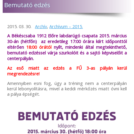
Bemutató edzés
2015. 03. 30.
Archív
,
Archívum – 2015.
A Békéscsaba 1912 Előre labdarúgó csapata 2015. március
30-án (hétfőn) az eredetileg 17:00 órára kiírt időponttól
eltérően
18:00 órától
nyílt, mindenki által megtekinthető,
bemutató edzéssel várja szurkolóit és a sajtó képviselőit a
centerpályán.
Az eső miatt az edzés a FŰ 3-as pályán kerül
megrendezésre!
Amennyiben esni fog, úgy a tréning nem a centerpályán
kerül lebonyolításra, mivel a keddi mérkőzés miatt óvni kell
a pálya épségét.