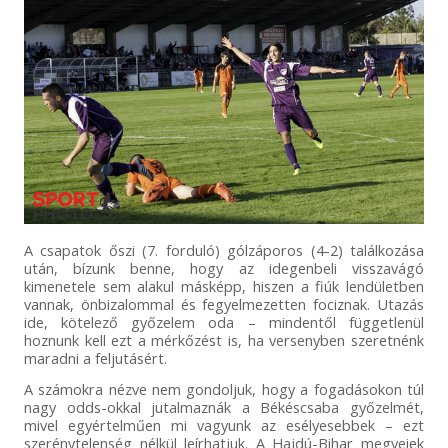
A csapatok őszi (7. forduló) gólzáporos (4-2) találkozása
után, bízunk benne, hogy az idegenbeli visszavágó
kimenetele sem alakul másképp, hiszen a fiúk lendületben
vannak, önbizalommal és fegyelmezetten fociznak. Utazás
ide, kötelező győzelem oda – mindentől függetlenül
hoznunk kell ezt a mérkőzést is, ha versenyben szeretnénk
maradni a feljutásért.
A számokra nézve nem gondoljuk, hogy a fogadásokon túl
nagy odds-okkal jutalmaznák a Békéscsaba győzelmét,
mivel egyértelműen mi vagyunk az esélyesebbek – ezt
szerénytelenség nélkül leírhatjuk. A Hajdú-Bihar megyeiek