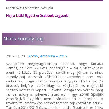
Mindenkit szeretettel várunk!
Hajrá Lilák! Együtt erősebbek vagyunk!
Nincs komoly baj!
2015. 03. 23.
Archív
,
Archívum – 2015.
Szurkolóink megnyugtatására közöljük, hogy
Kertész
Tamás
, az Előre 22 éves labdarúgója – aki a Mezőkövesd
elleni mérkőzés 88. percében sérült meg, jól van és nincs
komoly baj. A csatár vállsérülést szenvedett, ezért volt
szükséges, hogy mentő szállítsa a gyulai kórházba. Az
orvosok helyére tették kiugrott végtagját és megfelelő
rögzítő kötést is kapott. További vizsgálatok várnak még
rá, de addig is pihenést írtak elő – így
Zoran Spisljak
vezetőedző egyelőre nem számíthat rá a keretben. A
további fejleményekről természetesen tájékoztatást adunk.
Tamás a 2014/2015-ös szezonban eddig 5 bajnoki- és 1 liga