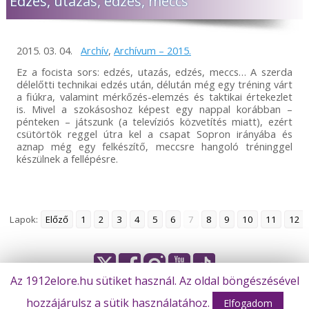
Edzés, utazás, edzés, meccs
2015. 03. 04.
Archív
,
Archívum – 2015.
Ez a focista sors: edzés, utazás, edzés, meccs… A szerda
délelőtti technikai edzés után, délután még egy tréning várt
a fiúkra, valamint mérkőzés-elemzés és taktikai értekezlet
is. Mivel a szokásoshoz képest egy nappal korábban –
pénteken – játszunk (a televíziós közvetítés miatt), ezért
csütörtök reggel útra kel a csapat Sopron irányába és
aznap még egy felkészítő, meccsre hangoló tréninggel
készülnek a fellépésre.
Lapok:
Előző
1
2
3
4
5
6
7
8
9
10
11
12
Az 1912elore.hu sütiket használ. Az oldal böngészésével
© Békéscsaba 1912 Előre Futball Zrt.
hozzájárulsz a sütik használatához.
Elfogadom