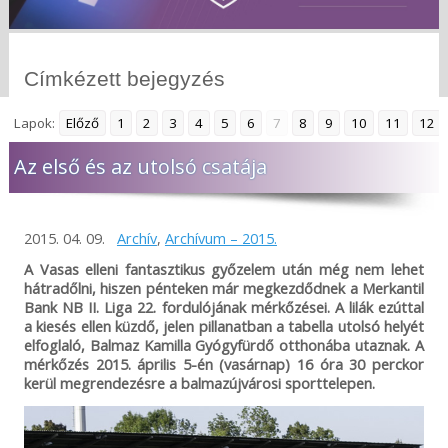
Címkézett bejegyzés
Lapok:
Előző
1
2
3
4
5
6
7
8
9
10
11
12
Az első és az utolsó csatája
2015. 04. 09.
Archív
,
Archívum – 2015.
A Vasas elleni fantasztikus győzelem után még nem lehet
hátradőlni, hiszen pénteken már megkezdődnek a Merkantil
Bank NB II. Liga 22. fordulójának mérkőzései. A lilák ezúttal
a kiesés ellen küzdő, jelen pillanatban a tabella utolsó helyét
elfoglaló, Balmaz Kamilla Gyógyfürdő otthonába utaznak. A
mérkőzés 2015. április 5-én (vasárnap) 16 óra 30 perckor
kerül megrendezésre a balmazújvárosi sporttelepen.