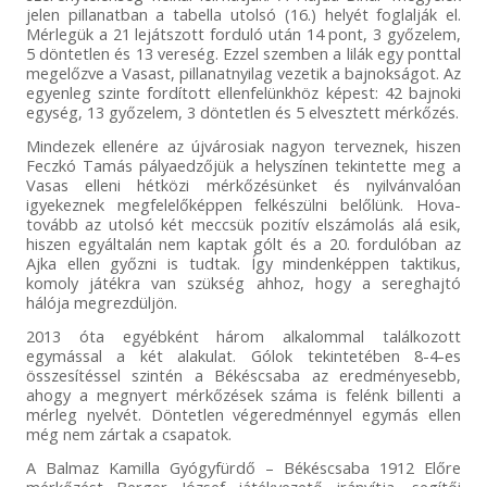
jelen pillanatban a tabella utolsó (16.) helyét foglalják el.
Mérlegük a 21 lejátszott forduló után 14 pont, 3 győzelem,
5 döntetlen és 13 vereség. Ezzel szemben a lilák egy ponttal
megelőzve a Vasast, pillanatnyilag vezetik a bajnokságot. Az
egyenleg szinte fordított ellenfelünkhöz képest: 42 bajnoki
egység, 13 győzelem, 3 döntetlen és 5 elvesztett mérkőzés.
Mindezek ellenére az újvárosiak nagyon terveznek, hiszen
Feczkó Tamás pályaedzőjük a helyszínen tekintette meg a
Vasas elleni hétközi mérkőzésünket és nyilvánvalóan
igyekeznek megfelelőképpen felkészülni belőlünk. Hova-
tovább az utolsó két meccsük pozitív elszámolás alá esik,
hiszen egyáltalán nem kaptak gólt és a 20. fordulóban az
Ajka ellen győzni is tudtak. Így mindenképpen taktikus,
komoly játékra van szükség ahhoz, hogy a sereghajtó
hálója megrezdüljön.
2013 óta egyébként három alkalommal találkozott
egymással a két alakulat. Gólok tekintetében 8-4-es
összesítéssel szintén a Békéscsaba az eredményesebb,
ahogy a megnyert mérkőzések száma is felénk billenti a
mérleg nyelvét. Döntetlen végeredménnyel egymás ellen
még nem zártak a csapatok.
A Balmaz Kamilla Gyógyfürdő – Békéscsaba 1912 Előre
mérkőzést Berger József játékvezető irányítja, segítői