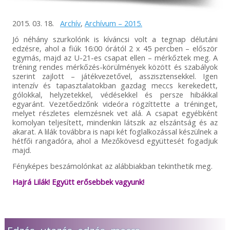
2015. 03. 18.
Archív
,
Archívum – 2015.
Jó néhány szurkolónk is kíváncsi volt a tegnap délutáni
edzésre, ahol a fiúk 16:00 órától 2 x 45 percben – először
egymás, majd az U-21-es csapat ellen – mérkőztek meg. A
tréning rendes mérkőzés-körülmények között és szabályok
szerint zajlott – játékvezetővel, asszisztensekkel. Igen
intenzív és tapasztalatokban gazdag meccs kerekedett,
gólokkal, helyzetekkel, védésekkel és persze hibákkal
egyaránt. Vezetőedzőnk videóra rögzíttette a tréninget,
melyet részletes elemzésnek vet alá. A csapat egyébként
komolyan teljesített, mindenkin látszik az elszántság és az
akarat. A lilák továbbra is napi két foglalkozással készülnek a
hétfői rangadóra, ahol a Mezőkövesd együttesét fogadjuk
majd.
Fényképes beszámolónkat az alábbiakban tekinthetik meg.
Hajrá Lilák! Együtt erősebbek vagyunk!