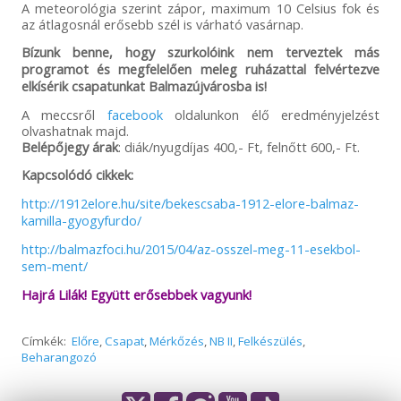
A meteorológia szerint zápor, maximum 10 Celsius fok és
az átlagosnál erősebb szél is várható vasárnap.
Bízunk benne, hogy szurkolóink nem terveztek más
programot és megfelelően meleg ruházattal felvértezve
elkísérik csapatunkat Balmazújvárosba is!
A meccsről
facebook
oldalunkon élő eredményjelzést
olvashatnak majd.
Belépőjegy árak
: diák/nyugdíjas 400,- Ft, felnőtt 600,- Ft.
Kapcsolódó cikkek:
http://1912elore.hu/site/bekescsaba-1912-elore-balmaz-
kamilla-gyogyfurdo/
http://balmazfoci.hu/2015/04/az-osszel-meg-11-esekbol-
sem-ment/
Hajrá Lilák! Együtt erősebbek vagyunk!
Címkék:
Előre
,
Csapat
,
Mérkőzés
,
NB II
,
Felkészülés
,
Beharangozó