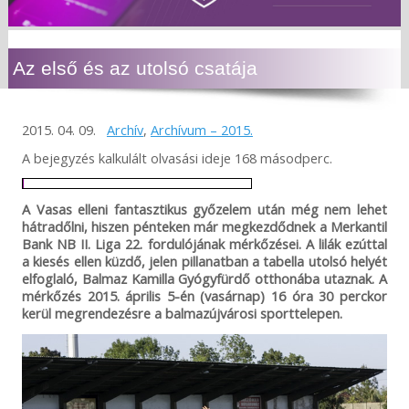
Az első és az utolsó csatája
2015. 04. 09.
Archív
,
Archívum – 2015.
A bejegyzés kalkulált olvasási ideje 168 másodperc.
A Vasas elleni fantasztikus győzelem után még nem lehet
hátradőlni, hiszen pénteken már megkezdődnek a Merkantil
Bank NB II. Liga 22. fordulójának mérkőzései. A lilák ezúttal
a kiesés ellen küzdő, jelen pillanatban a tabella utolsó helyét
elfoglaló, Balmaz Kamilla Gyógyfürdő otthonába utaznak. A
mérkőzés 2015. április 5-én (vasárnap) 16 óra 30 perckor
kerül megrendezésre a balmazújvárosi sporttelepen.