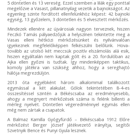
5 döntetlen és 13 vereség. Ezzel szemben a lilák egy ponttal
megelőzve a Vasast, pillanatnyilag vezetik a bajnokságot. Az
egyenleg szinte fordított ellenfelünkhöz képest: 42 bajnoki
egység, 13 győzelem, 3 döntetlen és 5 elvesztett mérkőzés.
Mindezek ellenére az újvárosiak nagyon terveznek, hiszen
Feczkó Tamás pályaedzőjük a helyszínen tekintette meg a
Vasas elleni hétközi mérkőzésünket és nyilvánvalóan
igyekeznek megfelelőképpen felkészülni belőlünk. Hova-
tovább az utolsó két meccsük pozitív elszámolás alá esik,
hiszen egyáltalán nem kaptak gólt és a 20. fordulóban az
Ajka ellen győzni is tudtak. Így mindenképpen taktikus,
komoly játékra van szükség ahhoz, hogy a sereghajtó
hálója megrezdüljön.
2013 óta egyébként három alkalommal találkozott
egymással a két alakulat. Gólok tekintetében 8-4-es
összesítéssel szintén a Békéscsaba az eredményesebb,
ahogy a megnyert mérkőzések száma is felénk billenti a
mérleg nyelvét. Döntetlen végeredménnyel egymás ellen
még nem zártak a csapatok.
A Balmaz Kamilla Gyógyfürdő – Békéscsaba 1912 Előre
mérkőzést Berger József játékvezető irányítja, segítői
Szvetnyik Bence és Punyi Gyula lesznek.