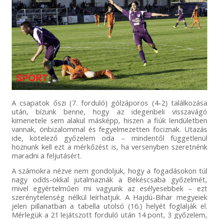
A csapatok őszi (7. forduló) gólzáporos (4-2) találkozása
után, bízunk benne, hogy az idegenbeli visszavágó
kimenetele sem alakul másképp, hiszen a fiúk lendületben
vannak, önbizalommal és fegyelmezetten fociznak. Utazás
ide, kötelező győzelem oda – mindentől függetlenül
hoznunk kell ezt a mérkőzést is, ha versenyben szeretnénk
maradni a feljutásért.
A számokra nézve nem gondoljuk, hogy a fogadásokon túl
nagy odds-okkal jutalmaznák a Békéscsaba győzelmét,
mivel egyértelműen mi vagyunk az esélyesebbek – ezt
szerénytelenség nélkül leírhatjuk. A Hajdú-Bihar megyeiek
jelen pillanatban a tabella utolsó (16.) helyét foglalják el.
Mérlegük a 21 lejátszott forduló után 14 pont, 3 győzelem,