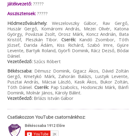
Játékvezető:
?????
Asszisztensek:
?????
Hódmezővásárhely:
Weszelovszky Gábor, Rav Gergő,
Huszár Gergő, Komáromi András, Mezei Olivér, Katona
György, Povázsai Zsolt, Orosz Márk, Koncz Andrián, Bata
Kristóf, Pleszkán Tibor.
Cserék:
Kandó Zsombor, Tóth
József, Darida Ádám, Kiss Richárd, Szabó Imre, Gyüre
Levente, Bartyik Roland, Györfi Dominik, Rácz Dezső, Bódai
Dániel.
Vezetőedző:
Szűcs Róbert
Békéscsaba:
Démusz Dominik, Gigacz Ákos, Dávid Zoltán
Gergő, Kmetykó Márk, Zahorán Balázs, Lustyik Levente,
Pusztai András, Mácsai László, Kasik Ákos, Bukor Zoltán,
Tóth Dániel.
Cserék:
Pap Szabolcs, Hodoniczki Márk, Bánfi
Dominik, Molnár János, Károly Bálint.
Vezetőedző:
Brlázs István Gábor
Csatlakozzon YouTube csatornánkhoz: