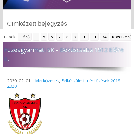
Címkézett bejegyzés
Lapok:
Előző
1
5
6
7
8
9
10
11
34
Következő
Füzesgyarmati SK – Békéscsaba 1912 Előre
II.
2020. 02. 01.
Mérkőzések
,
Felkészülési mérkőzések 2019-
2020