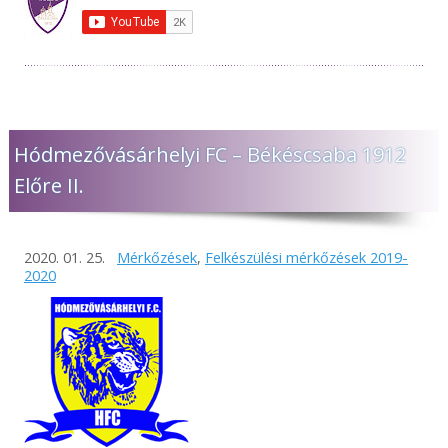
Hódmezővásárhelyi FC – Békéscsaba 1912
Előre II.
2020. 01. 25.
Mérkőzések
,
Felkészülési mérkőzések 2019-
2020