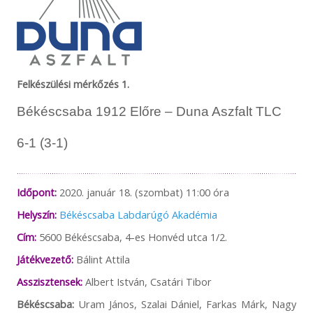
Felkészülési mérkőzés 1.
Békéscsaba 1912 Előre – Duna Aszfalt TLC
6-1 (3-1)
Időpont:
2020. január 18. (szombat) 11:00 óra
Helyszín:
Békéscsaba Labdarúgó Akadémia
Cím:
5600 Békéscsaba, 4-es Honvéd utca 1/2.
Játékvezető:
Bálint Attila
Asszisztensek:
Albert István, Csatári Tibor
Békéscsaba:
Uram János, Szalai Dániel, Farkas Márk, Nagy