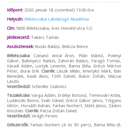
Időpont:
2020. január 18. (szombat) 13:00 óra
Helyszín:
Békéscsaba Labdarúgó Akadémia
Cím:
5600 Békéscsaba, 4-es Honvéd utca 1/2.
Játékvezető:
Takács Tamás
Asszisztensek:
Buzás Balázs, Belicza Bence
Békéscsaba:
Czinanó Antal Áron, Pilán Márkó, Polényi
Gábor, Babinyecz Balázs, Zahorán Balázs, Faragó Tomás,
Váradi Ádám, Lustyik Levente, Barna Béla, Gréczi Márton
Péter, Burai Erik.
Cserék:
Lászik Milán, Kmetykó Márk, Bán
Benedek, Kasik Ákos, Tóth Dániel, Bukor Zoltán, Mácsai
László.
Vezetőedző:
Schindler Szabolcs
Tiszakécske:
Varga Ádám, Erdélyi Botond, Temesvári Attila,
Ludánszki Bence, Sváb Dániel, Gréczi Gábor János, Tölgyesi
Viktor, Horváth Adrián, Farkas Norbert, Máté János, Zádori
Krisztián.
Cserék:
Pácsa Zoltán Dávid.
Vezetőedző:
Virágh Ferenc
Gólszerzők:
Farkas Norbert (4. és 50. perc), Barna Béla (8.