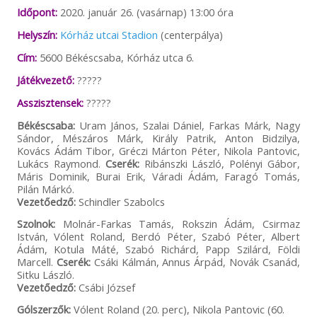
Időpont:
2020. január 26. (vasárnap) 13:00 óra
Helyszín:
Kórház utcai Stadion
(centerpálya)
Cím:
5600 Békéscsaba, Kórház utca 6.
Játékvezető:
?????
Asszisztensek:
?????
Békéscsaba:
Uram János, Szalai Dániel, Farkas Márk, Nagy
Sándor, Mészáros Márk, Király Patrik, Anton Bidzilya,
Kovács Ádám Tibor, Gréczi Márton Péter, Nikola Pantovic,
Lukács Raymond.
Cserék:
Ribánszki László, Polényi Gábor,
Máris Dominik, Burai Erik, Váradi Ádám, Faragó Tomás,
Pilán Márkó.
Vezetőedző:
Schindler Szabolcs
Szolnok:
Molnár-Farkas Tamás, Rokszin Ádám, Csirmaz
István, Vólent Roland, Berdó Péter, Szabó Péter, Albert
Ádám, Kotula Máté, Szabó Richárd, Papp Szilárd, Földi
Marcell.
Cserék:
Csáki Kálmán, Annus Árpád, Novák Csanád,
Sitku László.
Vezetőedző:
Csábi József
Gólszerzők:
Vólent Roland (20. perc), Nikola Pantovic (60.