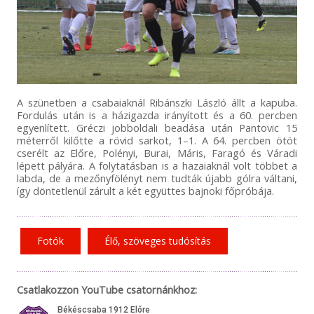
A szünetben a csabaiaknál Ribánszki László állt a kapuba.
Fordulás után is a házigazda irányított és a 60. percben
egyenlített. Gréczi jobboldali beadása után Pantovic 15
méterről kilőtte a rövid sarkot, 1–1. A 64. percben ötöt
cserélt az Előre, Polényi, Burai, Máris, Faragó és Váradi
lépett pályára. A folytatásban is a hazaiaknál volt többet a
labda, de a mezőnyfölényt nem tudták újabb gólra váltani,
így döntetlenül zárult a két együttes bajnoki főpróbája.
Fotók
Élő, szöveges tudósítás
Csatlakozzon YouTube csatornánkhoz: