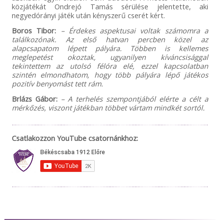
közjátékát Ondrejó Tamás sérülése jelentette, aki
negyedórányi játék után kényszerű cserét kért.
Boros Tibor:
– Érdekes aspektusai voltak számomra a
találkozónak. Az első hatvan percben közel az
alapcsapatom lépett pályára. Többen is kellemes
meglepetést okoztak, ugyanilyen kíváncsisággal
tekintettem az utolsó félóra elé, ezzel kapcsolatban
szintén elmondhatom, hogy több pályára lépő játékos
pozitív benyomást tett rám.
Brlázs Gábor:
– A terhelés szempontjából elérte a célt a
mérkőzés, viszont játékban többet vártam mindkét sortól.
Csatlakozzon YouTube csatornánkhoz: