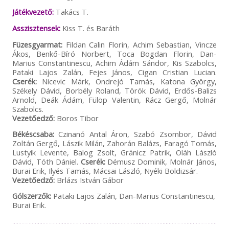
Játékvezető:
Takács T.
Asszisztensek:
Kiss T. és Baráth
Füzesgyarmat:
Fildan Calin Florin, Achim Sebastian, Vincze
Ákos, Benkő-Bíró Norbert, Toca Bogdan Florin, Dan-
Marius Constantinescu, Achim Ádám Sándor, Kis Szabolcs,
Pataki Lajos Zalán, Fejes János, Cigan Cristian Lucian.
Cserék:
Nicevic Márk, Ondrejó Tamás, Katona György,
Székely Dávid, Borbély Roland, Török Dávid, Erdős-Balizs
Arnold, Deák Ádám, Fülöp Valentin, Rácz Gergő, Molnár
Szabolcs.
Vezetőedző:
Boros Tibor
Békéscsaba:
Czinanó Antal Áron, Szabó Zsombor, Dávid
Zoltán Gergő, Lászik Milán, Zahorán Balázs, Faragó Tomás,
Lustyik Levente, Balog Zsolt, Gránicz Patrik, Oláh László
Dávid, Tóth Dániel.
Cserék:
Démusz Dominik, Molnár János,
Burai Erik, Ilyés Tamás, Mácsai László, Nyéki Boldizsár.
Vezetőedző:
Brlázs István Gábor
Gólszerzők:
Pataki Lajos Zalán, Dan-Marius Constantinescu,
Burai Erik.