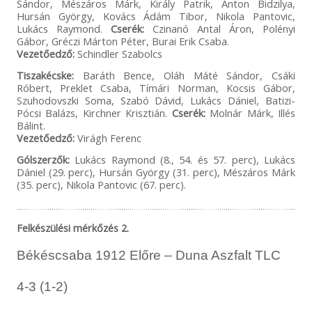
Sándor, Mészáros Márk, Király Patrik, Anton Bidzilya,
Hursán György, Kovács Ádám Tibor, Nikola Pantovic,
Lukács Raymond.
Cserék:
Czinanó Antal Áron, Polényi
Gábor, Gréczi Márton Péter, Burai Erik Csaba.
Vezetőedző:
Schindler Szabolcs
Tiszakécske:
Baráth Bence, Oláh Máté Sándor, Csáki
Róbert, Preklet Csaba, Tímári Norman, Kocsis Gábor,
Szuhodovszki Soma, Szabó Dávid, Lukács Dániel, Batizi-
Pócsi Balázs, Kirchner Krisztián.
Cserék:
Molnár Márk, Illés
Bálint.
Vezetőedző:
Virágh Ferenc
Gólszerzők:
Lukács Raymond (8., 54. és 57. perc), Lukács
Dániel (29. perc), Hursán György (31. perc), Mészáros Márk
(35. perc), Nikola Pantovic (67. perc).
Felkészülési mérkőzés 2.
Békéscsaba 1912 Előre – Duna Aszfalt TLC
4-3 (1-2)