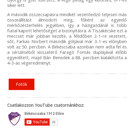
siker lett.
A második összecsapásra mindkét vezetőedző teljesen más
összeállítást álmodott meg, főként az egyenlő
mérkőzésterhelés jegyében, így a házigazdánál is több
fiatal kapott lehetőséget a bizonyításra. A Tiszakécske ezt a
meccset már jobban kezdte, a félidőben 2-1-re vezetett,
sőt, Farkas Norbert második góljával már 3-1-es előnyben
volt az 50. percben. A Békéscsaba azonban nem adta fel és
a sérüléséből visszatérő Faragó Tomás duplájával előbb
egyenlített, majd Bán Benedek a 88. percben kialakította a
4-3-as végeredményt.
Fotók
Csatlakozzon YouTube csatornánkhoz: