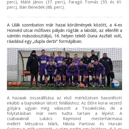
perc), Máté János (37. perc), Faragó Tomás (55. és 61.
perc), Bán Benedek (88. perc).
A Lilák szombaton már hazai körülmények között, a 4-es
Honvéd utcai műfüves pályán rúgták a labdát, az ellenfél a
szintén másodosztályú, 16. helyen telelő Duna Aszfalt volt,
ráadásul egy „dupla derbi” formájában.
A hazaiak összeállítása az első mérkőzésen hasonlított
inkább a bajnokikon látott felálláshoz. Az Előre korai vezető
góljára ugyan még válaszolt a Tiszakécske, de a
folytatásban már nem tudta tartani a lépést. A
csabaiaknál Lukács Raymond mesterhármasa
mellett Mészáros Márk, Nikola Pantovic és Hursán
György is gólt szerzett, a vége pedig egy kiütéses, 6-1-es