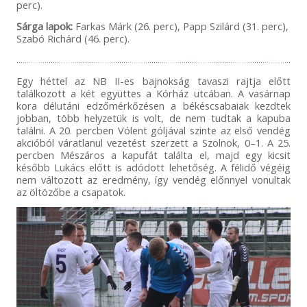
perc).
Sárga lapok:
Farkas Márk (26. perc), Papp Szilárd (31. perc),
Szabó Richárd (46. perc).
Egy héttel az NB II-es bajnokság tavaszi rajtja előtt
találkozott a két együttes a Kórház utcában. A vasárnap
kora délutáni edzőmérkőzésen a békéscsabaiak kezdtek
jobban, több helyzetük is volt, de nem tudtak a kapuba
találni. A 20. percben Vólent góljával szinte az első vendég
akcióból váratlanul vezetést szerzett a Szolnok, 0–1. A 25.
percben Mészáros a kapufát találta el, majd egy kicsit
később Lukács előtt is adódott lehetőség. A félidő végéig
nem változott az eredmény, így vendég előnnyel vonultak
az öltözőbe a csapatok.