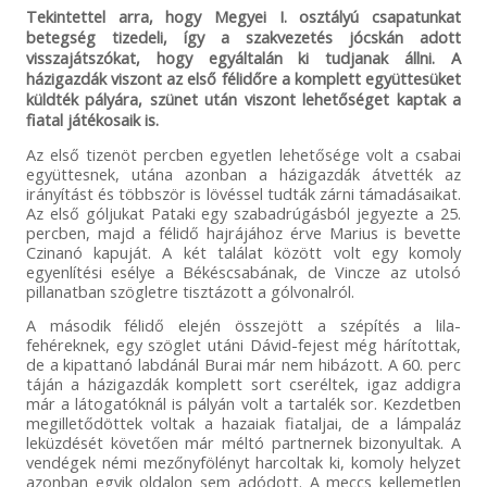
Tekintettel arra, hogy Megyei I. osztályú csapatunkat
betegség tizedeli, így a szakvezetés jócskán adott
visszajátszókat, hogy egyáltalán ki tudjanak állni. A
házigazdák viszont az első félidőre a komplett együttesüket
küldték pályára, szünet után viszont lehetőséget kaptak a
fiatal játékosaik is.
Az első tizenöt percben egyetlen lehetősége volt a csabai
együttesnek, utána azonban a házigazdák átvették az
irányítást és többször is lövéssel tudták zárni támadásaikat.
Az első góljukat Pataki egy szabadrúgásból jegyezte a 25.
percben, majd a félidő hajrájához érve Marius is bevette
Czinanó kapuját. A két találat között volt egy komoly
egyenlítési esélye a Békéscsabának, de Vincze az utolsó
pillanatban szögletre tisztázott a gólvonalról.
A második félidő elején összejött a szépítés a lila-
fehéreknek, egy szöglet utáni Dávid-fejest még hárítottak,
de a kipattanó labdánál Burai már nem hibázott. A 60. perc
táján a házigazdák komplett sort cseréltek, igaz addigra
már a látogatóknál is pályán volt a tartalék sor. Kezdetben
megilletődöttek voltak a hazaiak fiataljai, de a lámpaláz
leküzdését követően már méltó partnernek bizonyultak. A
vendégek némi mezőnyfölényt harcoltak ki, komoly helyzet
azonban egyik oldalon sem adódott. A meccs kellemetlen