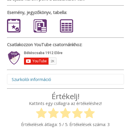
Esemény, jegyzőkönyv, tabella:
Csatlakozzon YouTube csatornánkhoz:
Szurkolói információ
Figyelem! Felhívjuk figyelmüket, hogy az idegenbeli
Értékelj!
mérkőzések megtekintése és az elutazás előtt minden
Kattints egy csillagra az értékeléshez!
esetben szíveskedjenek figyelmesen elolvasni a
mérkőzésekkel kapcsolatos információkat. A szükséges
tudnivalókat időben megosztjuk összes online felületünkön,
így a Békéscsaba 1912 Előre NEM vállal felelősséget abban
Értékelések átlaga:
5
/ 5. Értékelések száma:
3
az esetben, ha valaki az információk hiányára hivatkozva,
bármilyen okból nem tud az aktuális mérkőzésre bejutni!