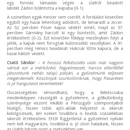
egy formás támadás végén a szélről beadott
labdát Zádori bólintotta a kapuba (0-1).
A szünetben egyik mester sem cserélt. A fordulást követően
egyből egy hazai lehetőség adódott, de kimaradt a ziccer.
Az 52. percben Póser kapus védett ismét, majd az 57.
percben Sármány harcolt ki egy büntetőt, amit Zádori
értékesített (0-2). Ezt követően főképp mezőnyben folyt a
játék, a kapuk nem forogtak különösebb veszélyben. A 91.
percben még Himics beadását Hulicsár lőtte kapura, de a
hazai hálóőr védett.
Csató Sándor:
– A hosszú felkészülés után már nagyon
vártuk ezt a mérkőzést. Fegyelmezett, harcos ellenféllel
játszottunk nehéz talajú pályán, a győzelmünk teljesen
megérdemelt. Köszönjük szurkolóinknak, hogy Pasaréten
is jó hangulatot teremtettek!
Összességében elmondható, hogy a Békéscsaba
mindenképpen rászolgált a győzelemre, a gólkülönbség
szerénysége viszont inkább a Pénzügyőr szempontjából
hízelgő, hiszen több ajtó-ablak helyzetet is sikerült
kidolgoznunk, ám ezeket továbbra is kisebb százalékban
sikerült értékesíteni. Ettől függetlenül a győzelmet nyilván
nem kell magyarázni, továbbra is jó úton haladunk, hiszen
az újabb három pont a zsebünkben van.