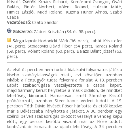
Kristóf.
Cserék:
Krnács Richárd, Komáromi Csongor, Óvári
Balázs, Pintér Norbert, Vólent Roland, Hulicsár Máté,
Himics László, Mikló Roland, Kuzma Hunor Álmos, Szabó
Csaba.
Vezetőedző:
Csató Sándor
Gólszerző:
Zádori Krisztián (34. és 58. perc).
Sárga lapok:
Hodonicki Márk (36. perc), Labát Krisztofer
(41. perc), Stoiacovici Dávid Tibor (54. perc), Karacs Roland
(59. perc), Vólent Roland (60. perc), Balázs Bálint József (63.
perc).
Az első öt percben nem tudott kialakulni folyamatos játék a
kisebb szabálytalanságok miatt, ezt követően azonban
inkább a Pénzügyőr tudta felvenni a fonalat. A 13. percben
Labát szabadrúgása veszélyeztette a csabai kaput,
majd Sármány került helyzetbe a másik oldalon, de mindkét
lehetőség kimaradt. Hamarosan ismét Sármány Kristóf
próbálkozott, azonban Steer kapus védeni tudott. A 19.
percben Tóth Dávid lövését Póser hárította és ettől kezdve
már a Békéscsaba irányította a játékot. A 30. percben egy
szélről beívelt szabadrúgás okozott veszélyt a vendég kapu
előtt, egy perccel később viszont már az Előre tudott
kontrázni, de kimaradt az újabb lehetőség. A 34. percben