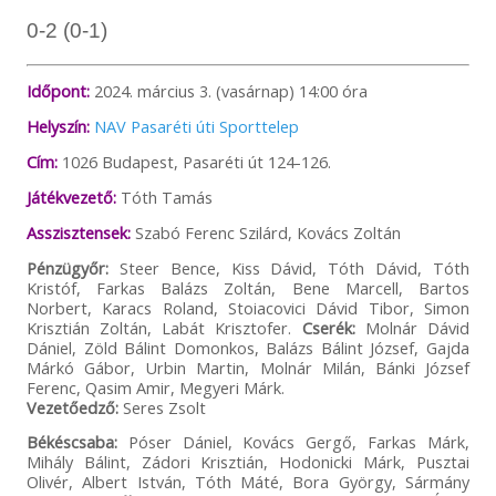
0-2 (0-1)
Időpont:
2024. március 3. (vasárnap) 14:00 óra
Helyszín:
NAV Pasaréti úti Sporttelep
Cím:
1026 Budapest, Pasaréti út 124-126.
Játékvezető:
Tóth Tamás
Asszisztensek:
Szabó Ferenc Szilárd, Kovács Zoltán
Pénzügyőr:
Steer Bence, Kiss Dávid, Tóth Dávid, Tóth
Kristóf, Farkas Balázs Zoltán, Bene Marcell, Bartos
Norbert, Karacs Roland, Stoiacovici Dávid Tibor, Simon
Krisztián Zoltán, Labát Krisztofer.
Cserék:
Molnár Dávid
Dániel, Zöld Bálint Domonkos, Balázs Bálint József, Gajda
Márkó Gábor, Urbin Martin, Molnár Milán, Bánki József
Ferenc, Qasim Amir, Megyeri Márk.
Vezetőedző:
Seres Zsolt
Békéscsaba:
Póser Dániel, Kovács Gergő, Farkas Márk,
Mihály Bálint, Zádori Krisztián, Hodonicki Márk, Pusztai
Olivér, Albert István, Tóth Máté, Bora György, Sármány