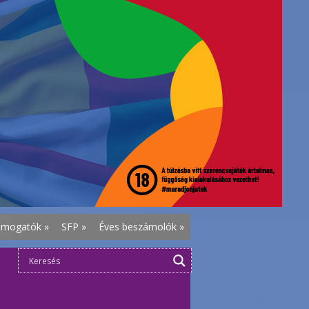
ámogatók
»
SFP
»
Éves beszámolók
»