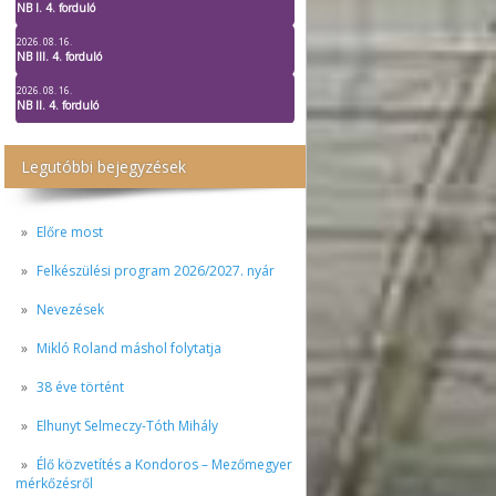
NB I. 4. forduló
2026. 08. 16.
NB III. 4. forduló
2026. 08. 16.
NB II. 4. forduló
Legutóbbi bejegyzések
Előre most
Felkészülési program 2026/2027. nyár
Nevezések
Mikló Roland máshol folytatja
38 éve történt
Elhunyt Selmeczy-Tóth Mihály
Élő közvetítés a Kondoros – Mezőmegyer
mérkőzésről