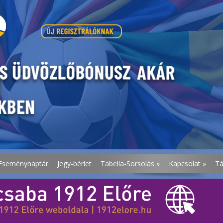
Eseménynaptár
Jegy-bérlet
Tabella-Sorsolás
»
Kapcsolat
»
T