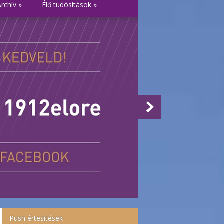
Archív
»
Élő tudósítások
»
Push értesítések