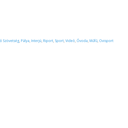
ó Szövetség
,
Pálya
,
Interjú
,
Riport
,
Sport
,
Videó
,
Óvoda
,
Műfű
,
Ovisport