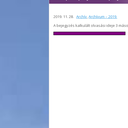
2019. 11. 28.
Archív
,
Archívum – 2019.
A bejegyzés kalkulált olvasási ideje 3 más