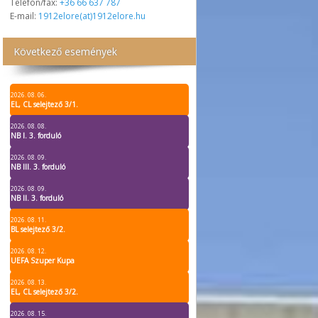
Telefon/fax:
+36 66 637 787
E-mail:
1912elore(at)1912elore.hu
Következő események
2026. 08. 06.
EL, CL selejtező 3/1.
2026. 08. 08.
NB I. 3. forduló
2026. 08. 09.
NB III. 3. forduló
2026. 08. 09.
NB II. 3. forduló
2026. 08. 11.
BL selejtező 3/2.
2026. 08. 12.
UEFA Szuper Kupa
2026. 08. 13.
EL, CL selejtező 3/2.
2026. 08. 15.