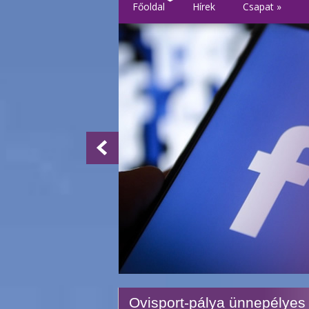
Főoldal
Hírek
Csapat
»
Ovisport-pálya ünnepélyes