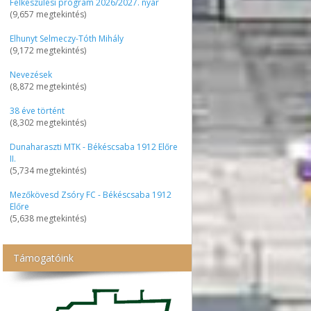
Felkészülési program 2026/2027. nyár
(9,657 megtekintés)
Elhunyt Selmeczy-Tóth Mihály
(9,172 megtekintés)
Nevezések
(8,872 megtekintés)
38 éve történt
(8,302 megtekintés)
Dunaharaszti MTK - Békéscsaba 1912 Előre
II.
(5,734 megtekintés)
Mezőkövesd Zsóry FC - Békéscsaba 1912
Előre
(5,638 megtekintés)
Támogatóink