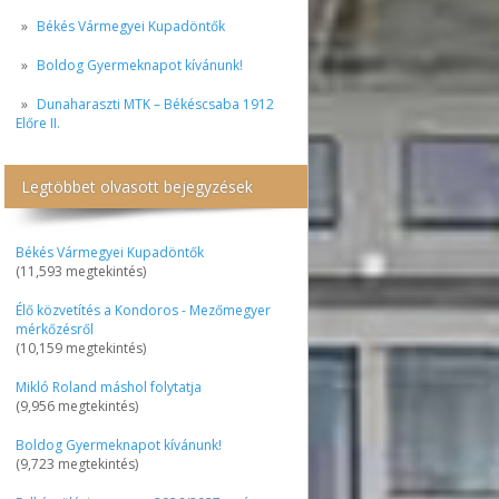
Békés Vármegyei Kupadöntők
Boldog Gyermeknapot kívánunk!
Dunaharaszti MTK – Békéscsaba 1912
Előre II.
Legtöbbet olvasott bejegyzések
Békés Vármegyei Kupadöntők
(11,593 megtekintés)
Élő közvetítés a Kondoros - Mezőmegyer
mérkőzésről
(10,159 megtekintés)
Mikló Roland máshol folytatja
(9,956 megtekintés)
Boldog Gyermeknapot kívánunk!
(9,723 megtekintés)