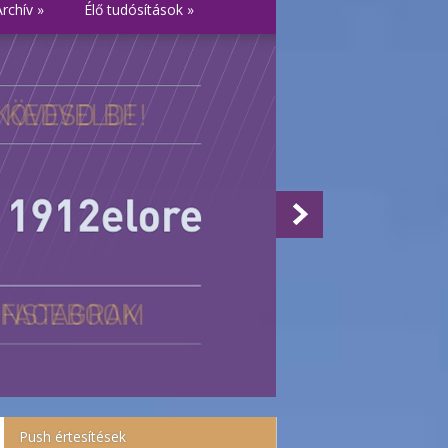
Archív
»
Élő tudósítások
»
Push értesítések