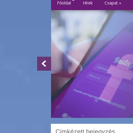
Főoldal
Hírek
Csapat
»
Címkézett bejegyzés