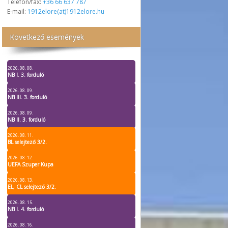
Telefon/fax:
+36 66 637 787
E-mail:
1912elore(at)1912elore.hu
Következő események
2026. 08. 08.
NB I. 3. forduló
2026. 08. 09.
NB III. 3. forduló
2026. 08. 09.
NB II. 3. forduló
2026. 08. 11.
BL selejtező 3/2.
2026. 08. 12.
UEFA Szuper Kupa
2026. 08. 13.
EL, CL selejtező 3/2.
2026. 08. 15.
NB I. 4. forduló
2026. 08. 16.