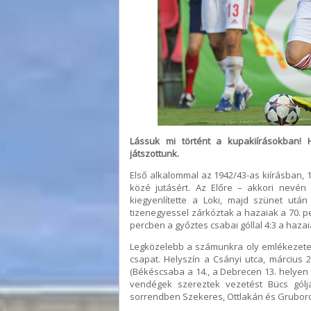
Lássuk mi történt a kupakiírásokban!
játszottunk.
Első alkalommal az 1942/43-as kiírásban, 
közé jutásért. Az Előre – akkori nevén 
kiegyenlítette a Loki, majd szünet utá
tizenegyessel zárkóztak a hazaiak a 70. per
percben a győztes csabai góllal 4:3 a haza
Legközelebb a számunkra oly emlékezetes
csapat. Helyszín a Csányi utca, március 
(Békéscsaba a 14., a Debrecen 13. helyen 
vendégek szereztek vezetést Bücs góljá
sorrendben Szekeres, Ottlakán és Gruborov