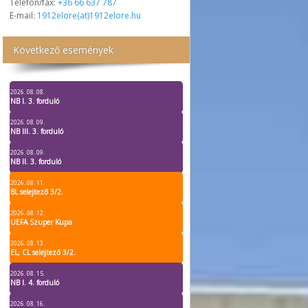
Telefon/fax:
+36 66 637 787
E-mail:
1912elore(at)1912elore.hu
Következő események
2026. 08. 08.
NB I. 3. forduló
2026. 08. 09.
NB III. 3. forduló
2026. 08. 09.
NB II. 3. forduló
2026. 08. 11.
BL selejtező 3/2.
2026. 08. 12.
UEFA Szuper Kupa
2026. 08. 13.
EL, CL selejtező 3/2.
2026. 08. 15.
NB I. 4. forduló
2026. 08. 16.