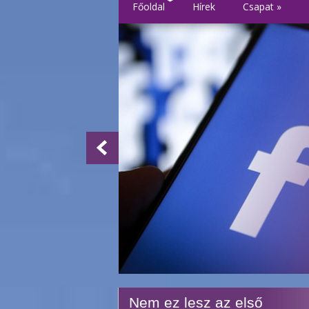
Főoldal
Hírek
Csapat
»
Nem ez lesz az első