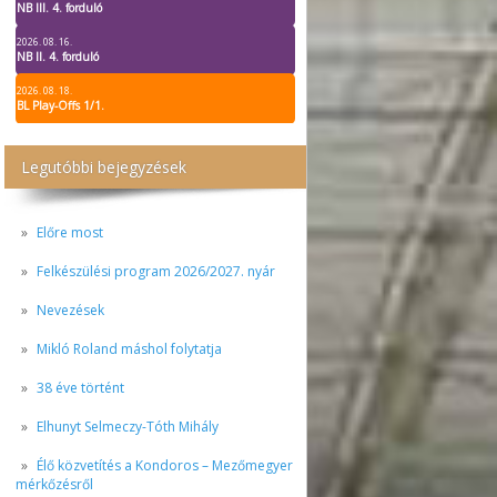
NB III. 4. forduló
2026. 08. 16.
NB II. 4. forduló
2026. 08. 18.
BL Play-Offs 1/1.
Legutóbbi bejegyzések
Előre most
Felkészülési program 2026/2027. nyár
Nevezések
Mikló Roland máshol folytatja
38 éve történt
Elhunyt Selmeczy-Tóth Mihály
Élő közvetítés a Kondoros – Mezőmegyer
mérkőzésről