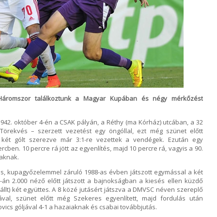
 Háromszor találkoztunk a Magyar Kupában és négy mérkőzést
1942. október 4-én a CSAK pályán, a Réthy (ma Kórház) utcában, a 32
Törekvés – szerzett vezetést egy öngóllal, ezt még szünet előtt
n két gólt szerezve már 3:1-re vezettek a vendégek. Ezután egy
cben. 10 percre rá jött az egyenlítés, majd 10 percre rá, vagyis a 90.
iaknak.
, kupagyőzelemmel záruló 1988-as évben játszott egymással a két
2-án 2.000 néző előtt játszott a bajnokságban a kiesés ellen küzdő
állt) két együttes. A 8 közé jutásért játszva a DMVSC néven szereplő
val, szünet előtt még Szekeres egyenlített, majd fordulás után
ics góljával 4-1 a hazaiaknak és csabai továbbjutás.