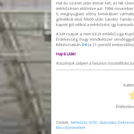
Hat év szünet után immár két, az NB I-ben 
mérkőzésen eldöntve azt. 1994. november 23
0, megnyugtató előny birtokában várhatt
gólnélküli első félidő után Sándor Tamás é
kapott gól nélkül a mérkőzést, így harmadsz
A két csapat a nem túl jó emlékű Liga Ku
Érdekesség, hogy mindkétszer vendéggy
Békéscsabán
0-6
(a 31. perctől emberelőny
Hajrá Lilák!
Köszönjük szépen a hasznos összeállítást Ju
Kattin
Értékelés
Címkék:
Mérkőzés
,
DVSC
,
Statisztika
,
Debrece
Meccstörténelem