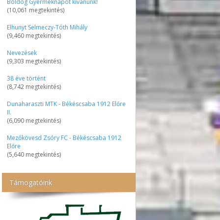
Boldog Gyermeknapot kívánunk!
(10,061 megtekintés)
Elhunyt Selmeczy-Tóth Mihály
(9,460 megtekintés)
Nevezések
(9,303 megtekintés)
38 éve történt
(8,742 megtekintés)
Dunaharaszti MTK - Békéscsaba 1912 Előre
II.
(6,090 megtekintés)
Mezőkövesd Zsóry FC - Békéscsaba 1912
Előre
(5,640 megtekintés)
Támogatóink