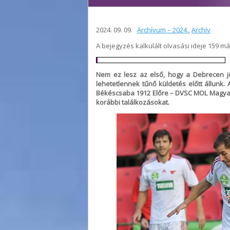
2024. 09. 09.
Archívum – 2024.
,
Archív
A bejegyzés kalkulált olvasási ideje 159 m
Nem ez lesz az első, hogy a Debrecen 
lehetetlennek tűnő küldetés előtt állunk
Békéscsaba 1912 Előre – DVSC MOL Magyar
korábbi találkozásokat.