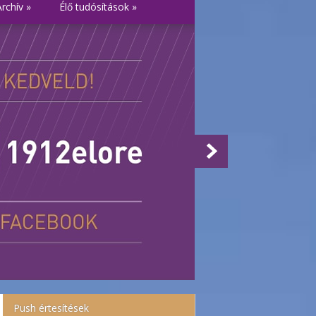
Archív
»
Élő tudósítások
»
Push értesítések