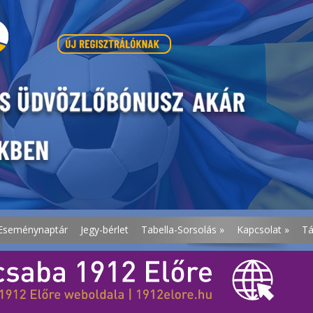
Eseménynaptár
Jegy-bérlet
Tabella-Sorsolás
»
Kapcsolat
»
T