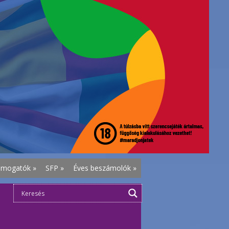
ámogatók
»
SFP
»
Éves beszámolók
»