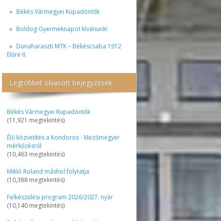
Békés Vármegyei Kupadöntők
Boldog Gyermeknapot kívánunk!
Dunaharaszti MTK – Békéscsaba 1912
Előre II.
Legtöbbet olvasott bejegyzések
Békés Vármegyei Kupadöntők
(11,921 megtekintés)
Élő közvetítés a Kondoros - Mezőmegyer
mérkőzésről
(10,463 megtekintés)
Mikló Roland máshol folytatja
(10,388 megtekintés)
Felkészülési program 2026/2027. nyár
(10,140 megtekintés)