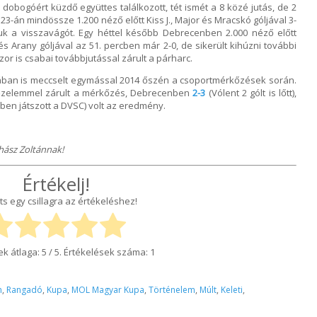
dobogóért küzdő együttes találkozott, tét ismét a 8 közé jutás, de 2
-án mindössze 1.200 néző előtt Kiss J., Major és Mracskó góljával 3-
uk a visszavágót. Egy héttel később Debrecenben 2.000 néző előtt
s Arany góljával az 51. percben már 2-0, de sikerült kihúzni további
or is csabai továbbjutással zárult a párharc.
pában is meccselt egymással 2014 őszén a csoportmérkőzések során.
őzelemmel zárult a mérkőzés, Debrecenben
2-3
(Vólent 2 gólt is lőtt),
ben játszott a DVSC) volt az eredmény.
hász Zoltánnak!
Értékelj!
ts egy csillagra az értékeléshez!
ek átlaga:
5
/ 5. Értékelések száma:
1
n
,
Rangadó
,
Kupa
,
MOL Magyar Kupa
,
Történelem
,
Múlt
,
Keleti
,