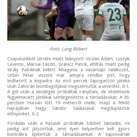
Fotó: Lang Róbert
Csapatunkból sérülés miatt hiányzott Viczián Ádám, Lustyik
Levente, Mácsai László, Gránicz Patrik, eltiltás miatt pedig
Király Patriknak kellett kihagynia a vasárnapi találkozót,
Urbin Péter viszont már annyira rendbe jött, hogy
leülhetett a kispadra. Az első percek tapogatózó játéka
után Zahorán bombagóljával megszereztük a vezetést, 0-1.
A gól után a vendégek próbáltak irányítani, de védelmünk
fegyelmezett játékkal semlegesítette a támadásokat. A 26.
percben Hursán lőtt 19 méterről mellé, majd a félidő
hajrájában Nagy Sándor találatával megdupláztuk
előnyünket, 0-2.
Fordulás után a hazaiak próbáltak többet támadni, mi
pedig azt játszottuk, amit ilyen helyzetben kell: gyors
kontrákra építettük a támadásainkat. A kaposváriak