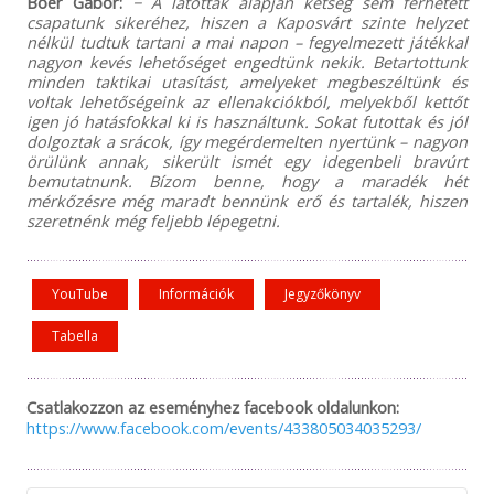
Boér Gábor:
− A látottak alapján kétség sem férhetett
csapatunk sikeréhez, hiszen a Kaposvárt szinte helyzet
nélkül tudtuk tartani a mai napon – fegyelmezett játékkal
nagyon kevés lehetőséget engedtünk nekik. Betartottunk
minden taktikai utasítást, amelyeket megbeszéltünk és
voltak lehetőségeink az ellenakciókból, melyekből kettőt
igen jó hatásfokkal ki is használtunk. Sokat futottak és jól
dolgoztak a srácok, így megérdemelten nyertünk – nagyon
örülünk annak, sikerült ismét egy idegenbeli bravúrt
bemutatnunk. Bízom benne, hogy a maradék hét
mérkőzésre még maradt bennünk erő és tartalék, hiszen
szeretnénk még feljebb lépegetni.
YouTube
Információk
Jegyzőkönyv
Tabella
Csatlakozzon az eseményhez facebook oldalunkon:
https://www.facebook.com/events/433805034035293/