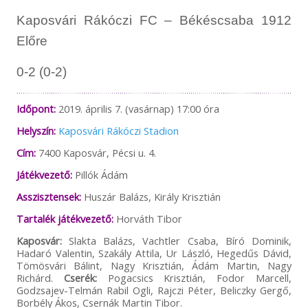
Kaposvári Rákóczi FC – Békéscsaba 1912
Előre
0-2 (0-2)
Időpont:
2019. április 7. (vasárnap) 17:00 óra
Helyszín:
Kaposvári Rákóczi Stadion
Cím:
7400 Kaposvár, Pécsi u. 4.
Játékvezető:
Pillók Ádám
Asszisztensek:
Huszár Balázs, Király Krisztián
Tartalék játékvezető:
Horváth Tibor
Kaposvár:
Slakta Balázs, Vachtler Csaba, Bíró Dominik,
Hadaró Valentin, Szakály Attila, Ur László, Hegedűs Dávid,
Tömösvári Bálint, Nagy Krisztián, Ádám Martin, Nagy
Richárd.
Cserék:
Pogacsics Krisztián, Fodor Marcell,
Godzsajev-Telmán Rabil Ogli, Rajczi Péter, Beliczky Gergő,
Borbély Ákos, Csernák Martin Tibor.