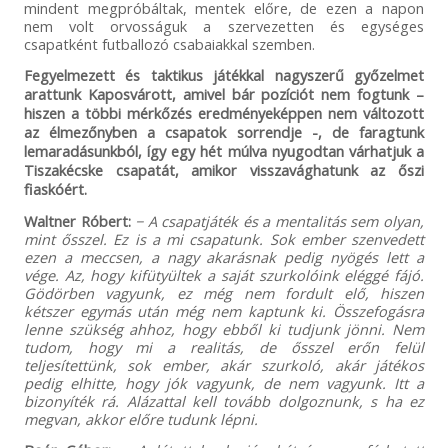
mindent megpróbáltak, mentek előre, de ezen a napon
nem volt orvosságuk a szervezetten és egységes
csapatként futballozó csabaiakkal szemben.
Fegyelmezett és taktikus játékkal nagyszerű győzelmet
arattunk Kaposvárott, amivel bár pozíciót nem fogtunk –
hiszen a többi mérkőzés eredményeképpen nem változott
az élmezőnyben a csapatok sorrendje -, de faragtunk
lemaradásunkból, így egy hét múlva nyugodtan várhatjuk a
Tiszakécske csapatát, amikor visszavághatunk az őszi
fiaskóért.
Waltner Róbert:
− A csapatjáték és a mentalitás sem olyan,
mint ősszel. Ez is a mi csapatunk. Sok ember szenvedett
ezen a meccsen, a nagy akarásnak pedig nyögés lett a
vége. Az, hogy kifütyültek a saját szurkolóink eléggé fájó.
Gödörben vagyunk, ez még nem fordult elő, hiszen
kétszer egymás után még nem kaptunk ki. Összefogásra
lenne szükség ahhoz, hogy ebből ki tudjunk jönni. Nem
tudom, hogy mi a realitás, de ősszel erőn felül
teljesítettünk, sok ember, akár szurkoló, akár játékos
pedig elhitte, hogy jók vagyunk, de nem vagyunk. Itt a
bizonyíték rá. Alázattal kell tovább dolgoznunk, s ha ez
megvan, akkor előre tudunk lépni.