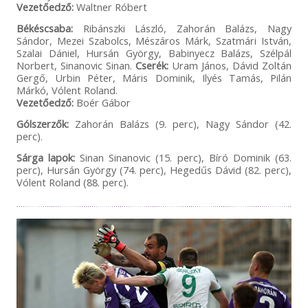
Vezetőedző:
Waltner Róbert
Békéscsaba:
Ribánszki László, Zahorán Balázs, Nagy
Sándor, Mezei Szabolcs, Mészáros Márk, Szatmári István,
Szalai Dániel, Hursán György, Babinyecz Balázs, Szélpál
Norbert, Sinanovic Sinan.
Cserék:
Uram János, Dávid Zoltán
Gergő, Urbin Péter, Máris Dominik, Ilyés Tamás, Pilán
Márkó, Vólent Roland.
Vezetőedző:
Boér Gábor
Gólszerzők:
Zahorán Balázs (9. perc), Nagy Sándor (42.
perc).
Sárga lapok:
Sinan Sinanovic (15. perc), Bíró Dominik (63.
perc), Hursán György (74. perc), Hegedűs Dávid (82. perc),
Vólent Roland (88. perc).