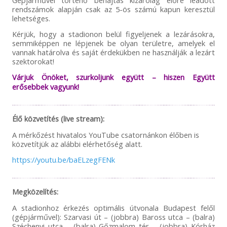
Gépjárművel történő behajtás kizárólag előre leadott
rendszámok alapján csak az 5-ös számú kapun keresztül
lehetséges.
Kérjük, hogy a stadionon belül figyeljenek a lezárásokra,
semmiképpen ne lépjenek be olyan területre, amelyek el
vannak határolva és saját érdekükben ne használják a lezárt
szektorokat!
Várjuk Önöket, szurkoljunk együtt – hiszen Együtt
erősebbek vagyunk!
Élő közvetítés (live stream):
A mérkőzést hivatalos YouTube csatornánkon élőben is
közvetítjük az alábbi elérhetőség alatt.
https://youtu.be/baELzegFENk
Megközelítés:
A stadionhoz érkezés optimális útvonala Budapest felől
(gépjárművel): Szarvasi út – (jobbra) Baross utca – (balra)
Széchenyi utca – (balra) Gőzmalom tér – (jobbra) Kórház