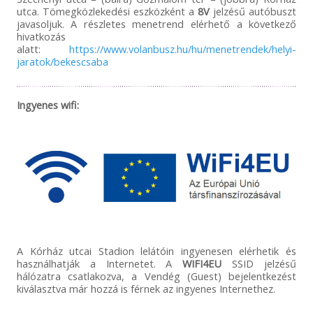
utca. Tömegközlekedési eszközként a
8V
jelzésű autóbuszt
javasoljuk. A részletes menetrend elérhető a következő
hivatkozás
alatt:
https://www.volanbusz.hu/hu/menetrendek/helyi-
jaratok/bekescsaba
Ingyenes wifi:
A Kórház utcai Stadion lelátóin ingyenesen elérhetik és
használhatják a Internetet. A
WIFI4EU
SSID jelzésű
hálózatra csatlakozva, a Vendég (Guest) bejelentkezést
kiválasztva már hozzá is férnek az ingyenes Internethez.