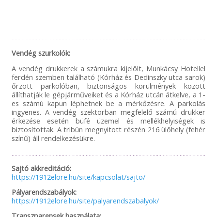
Vendég szurkolók:
A vendég drukkerek a számukra kijelölt, Munkácsy Hotellel
ferdén szemben található (Kórház és Dedinszky utca sarok)
őrzött parkolóban, biztonságos körülmények között
állíthatják le gépjárműveiket és a Kórház utcán átkelve, a 1-
es számú kapun léphetnek be a mérkőzésre. A parkolás
ingyenes. A vendég szektorban megfelelő számú drukker
érkezése esetén büfé üzemel és mellékhelyiségek is
biztosítottak. A tribün megnyitott részén 216 ülőhely (fehér
színű) áll rendelkezésükre.
Sajtó akkreditáció:
https://1912elore.hu/site/kapcsolat/sajto/
Pályarendszabályok:
https://1912elore.hu/site/palyarendszabalyok/
Transzparensek használata: