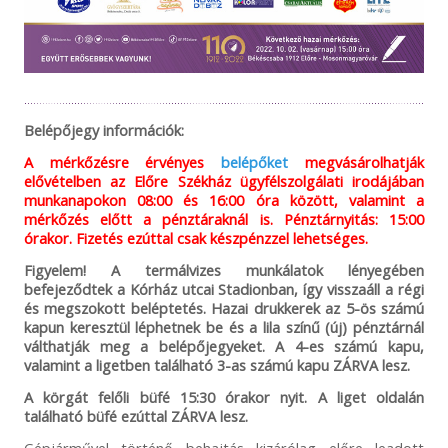
Belépőjegy információk:
A mérkőzésre érvényes
belépőket
megvásárolhatják
elővételben az Előre Székház ügyfélszolgálati irodájában
munkanapokon 08:00 és 16:00 óra között, valamint a
mérkőzés előtt a pénztáraknál is. Pénztárnyitás: 15:00
órakor. Fizetés ezúttal csak készpénzzel lehetséges.
Figyelem! A termálvizes munkálatok lényegében
befejeződtek a Kórház utcai Stadionban, így visszaáll a régi
és megszokott beléptetés. Hazai drukkerek az 5-ös számú
kapun keresztül léphetnek be és a lila színű (új) pénztárnál
válthatják meg a belépőjegyeket. A 4-es számú kapu,
valamint a ligetben található 3-as számú kapu ZÁRVA lesz.
A körgát felőli büfé 15:30 órakor nyit. A liget oldalán
található büfé ezúttal ZÁRVA lesz.