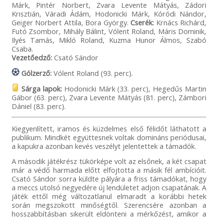
Márk, Pintér Norbert, Zvara Levente Mátyás, Zádori
Krisztián, Váradi Ádám, Hodonicki Márk, Kóródi Nándor,
Geiger Norbert Attila, Bora György.
Cserék:
Krnács Richárd,
Futó Zsombor, Mihály Bálint, Vólent Roland, Máris Dominik,
Ilyés Tamás, Mikló Roland, Kuzma Hunor Álmos, Szabó
Csaba.
Vezetőedző:
Csató Sándor
Gólzerző:
Vólent Roland (93. perc).
Sárga lapok:
Hodonicki Márk (33. perc), Hegedűs Martin
Gábor (63. perc), Zvara Levente Mátyás (81. perc), Zámbori
Dániel (83. perc).
Kiegyenlített, iramos és küzdelmes első félidőt láthatott a
publikum. Mindkét együttesnek voltak domináns periódusai,
a kapukra azonban kevés veszélyt jelentettek a támadók.
A második játékrész tükörképe volt az elsőnek, a két csapat
már a védő harmada előtt elfojtotta a másik fél ambícióit.
Csató Sándor sorra küldte pályára a friss támadókat, hogy
a meccs utolsó negyedére új lendületet adjon csapatának. A
játék ettől még változatlanul elmaradt a korábbi hetek
során megszokott minőségtől. Szerencsére azonban a
hosszabbításban sikerült eldönteni a mérkőzést, amikor a