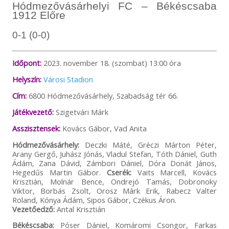
Hódmezővásárhelyi FC – Békéscsaba
1912 Előre
0-1 (0-0)
Időpont:
2023. november 18. (szombat) 13:00 óra
Helyszín:
Városi Stadion
Cím:
6800 Hódmezővásárhely, Szabadság tér 66.
Játékvezető:
Szigetvári Márk
Asszisztensek:
Kovács Gábor, Vad Anita
Hódmezővásárhely:
Deczki Máté, Gréczi Márton Péter,
Arany Gergő, Juhász Jónás, Vladul Stefan, Tóth Dániel, Guth
Ádám, Zana Dávid, Zámbori Dániel, Dóra Donát János,
Hegedűs Martin Gábor.
Cserék:
Vaits Marcell, Kovács
Krisztián, Molnár Bence, Ondrejó Tamás, Dobronoky
Viktor, Borbás Zsolt, Orosz Márk Erik, Rabecz Valter
Roland, Kónya Ádám, Sipos Gábor, Czékus Áron.
Vezetőedző:
Antal Krisztián
Békéscsaba:
Póser Dániel, Komáromi Csongor, Farkas