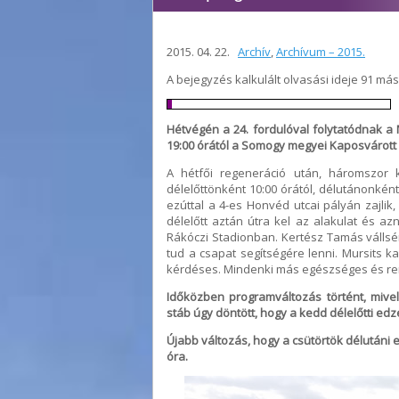
2015. 04. 22.
Archív
,
Archívum – 2015.
A bejegyzés kalkulált olvasási ideje 91 má
Hétvégén a 24. fordulóval folytatódnak a M
19:00 órától a Somogy megyei Kaposvárott 
A hétfői regeneráció után, háromszor 
délelőttönként 10:00 órától, délutánonként
ezúttal a 4-es Honvéd utcai pályán zajlik
délelőtt aztán útra kel az alakulat és 
Rákóczi Stadionban. Kertész Tamás vállsé
tud a csapat segítségére lenni. Mursits k
kérdéses. Mindenki más egészséges és ren
Időközben programváltozás történt, mive
stáb úgy döntött, hogy a kedd délelőtti ed
Újabb változás, hogy a csütörtök délutáni
óra.