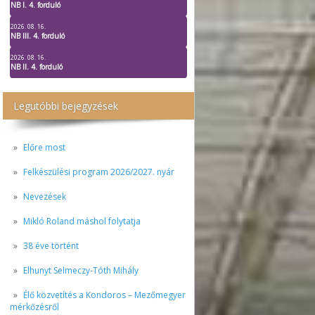
NB I. 4. forduló
2026. 08. 16.
NB III. 4. forduló
2026. 08. 16.
NB II. 4. forduló
Legutóbbi bejegyzések
Előre most
Felkészülési program 2026/2027. nyár
Nevezések
Mikló Roland máshol folytatja
38 éve történt
Elhunyt Selmeczy-Tóth Mihály
Élő közvetítés a Kondoros – Mezőmegyer
mérkőzésről