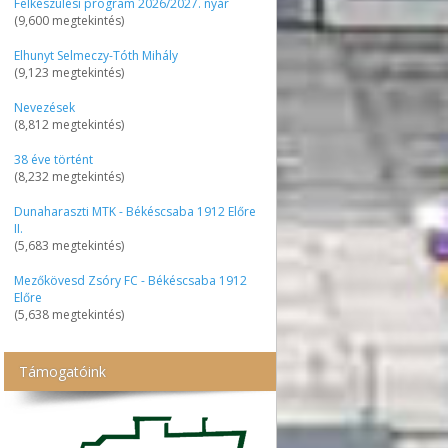
Felkészülési program 2026/2027. nyár
(9,600 megtekintés)
Elhunyt Selmeczy-Tóth Mihály
(9,123 megtekintés)
Nevezések
(8,812 megtekintés)
38 éve történt
(8,232 megtekintés)
Dunaharaszti MTK - Békéscsaba 1912 Előre
II.
(5,683 megtekintés)
Mezőkövesd Zsóry FC - Békéscsaba 1912
Előre
(5,638 megtekintés)
Támogatóink