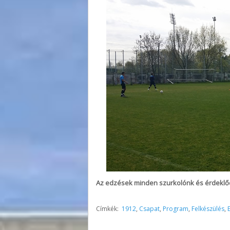
Az edzések minden szurkolónk és érdeklő
Címkék:
1912
,
Csapat
,
Program
,
Felkészülés
,