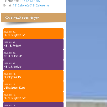
Telefon/fax:
+36 66 637 787
E-mail:
1912elore(at)1912elore.hu
Következő események
2026. 08. 06.
EL, CL selejtező 3/1.
2026. 08. 08.
NB I. 3. forduló
2026. 08. 09.
NB III. 3. forduló
2026. 08. 09.
NB II. 3. forduló
2026. 08. 11.
BL selejtező 3/2.
2026. 08. 12.
UEFA Szuper Kupa
2026. 08. 13.
EL, CL selejtező 3/2.
2026. 08. 15.