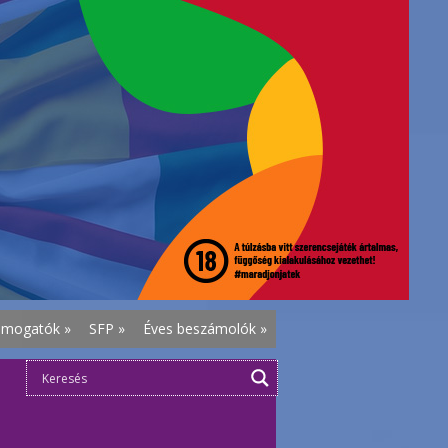
ámogatók
»
SFP
»
Éves beszámolók
»