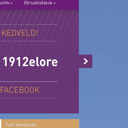
Archív
»
Élő tudósítások
»
Push értesítések