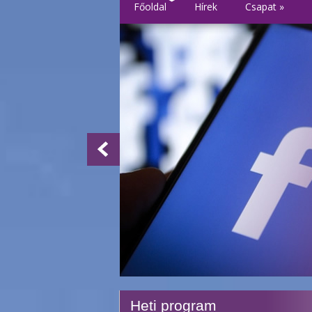
Főoldal
Hírek
Csapat
»
Heti program