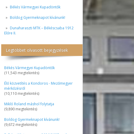
Békés Vármegyei Kupadöntők
Boldog Gyermeknapot kívánunk!
Dunaharaszti MTK – Békéscsaba 1912
Előre II.
Legtöbbet olvasott bejegyzések
Békés Vármegyei Kupadöntők
(11,543 megtekintés)
Élő közvetítés a Kondoros - Mezőmegyer
mérkőzésről
(10,110 megtekintés)
Mikló Roland máshol folytatja
(9,890 megtekintés)
Boldog Gyermeknapot kívánunk!
(9,672 megtekintés)