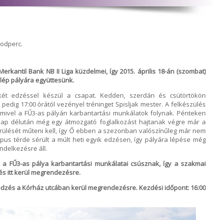
sodperc.
erkantil Bank NB II Liga küzdelmei, így 2015. április 18-án (szombat)
lép pályára együttesünk.
két edzéssel készül a csapat. Kedden, szerdán és csütörtökön
 pedig 17:00 órától vezényel tréninget Spisljak mester. A felkészülés
, mivel a FŰ3-as pályán karbantartási munkálatok folynak. Pénteken
aznap délután még egy átmozgató foglalkozást hajtanak végre már a
rülését műteni kell, így Ő ebben a szezonban valószínűleg már nem
apus térde sérült a múlt heti egyik edzésen, így pályára lépése még
delkezésre áll.
l a FŰ3-as pálya karbantartási munkálatai csúsznak, így a szakmai
zés itt kerül megrendezésre.
 edzés a Kórház utcában kerül megrendezésre. Kezdési időpont: 16:00