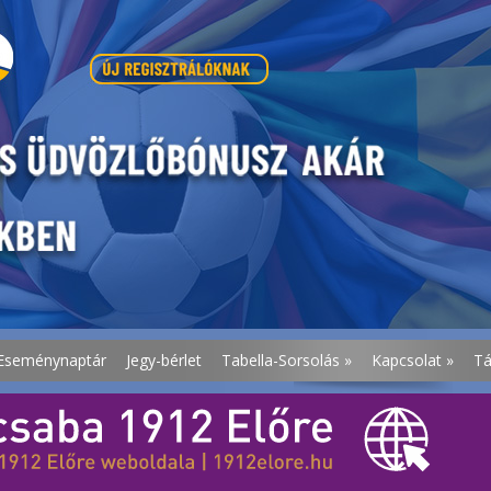
Eseménynaptár
Jegy-bérlet
Tabella-Sorsolás
»
Kapcsolat
»
T