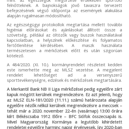
felnőtteknek. A bajnokságok jövő tavaszra tervezett
befejezésének végső időpontja az események alakulása
alapján rugalmasan módosítható.
Az egészségügyi protokollok megtartása mellett további
higiéniai előírásokat és ajánlásokat állított össze a
szövetség, például az öltözők vagy buszok használatával
kapcsolatban, a helyszínek előkészítése és folyamatos
fertőtlenítése kérdésében. A maszk használata
természetesen a mérkőzések előtt és után szigorúan
kötelező.
A 484/2020. (XI. 10.). kormányrendelet részleteit kedden
este ismerhette meg az MLSZ vezetése. A megjelent
rendelet lehetőséget ad a versenyszerű
sporttevékenységre, edzések és mérkőzések megtartására.
A Merkantil Bank NB II Liga mérkőzései pedig egyelőre zárt
kapuk mögött kerülnek megrendezésre. Ez azt jelenti, hogy
az MLSZ ELN-181/2020 (11.11.) számú határozata alapján
egyelőre nézők nélkül kerülnek megrendezésre a meccsek –
tehát már a 2020. november 22-én (vasárnap) 13:00 órára
kiírt Békéscsaba 1912 Előre – BFC Siófok összecsapás is.
Mivel Magyarország Kormánya a legutóbb kihirdetett
rendeletei egyelőre harminc napig érvényesek, így 2020-ban