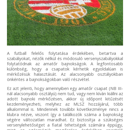
A futball felelős folytatása érdekében, betartva a
szabályokat, nézők nélkül és módosuló versenyszabályokkal
folytatódnak az amatőr bajnokságok. A legfontosabb
különbség, hogy a csapatok kérhetik egyoldalúan is
mérkőzésük halasztását. Az alacsonyabb osztályokban
önkéntes a bajnokságokban való részvétel.
Ez azt jelenti, hogy amennyiben egy amatőr csapat (NB III-
nál alacsonyabb osztályú) nem tud, vagy nem kíván kiállni az
adott bajnoki mérkőzésen, akkor új időpont kitűzését
kezdeményezheti, melyhez az MLSZ hozzájárul, több
alkalommal is. Mindennek további következménye nincs a
klubra nézve, viszont így a találkozók száma a bajnokság
végére változatlan maradhat. Ez biztosítja a szükséges
versenylehetőséget a fiatal tehetségek számára éppúgy,
mint az egészségük megőrzése érdekében sportoló