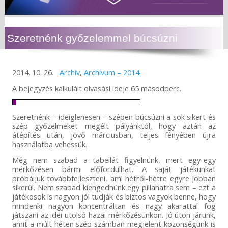
Szeretnénk győzelemmel búcsúzni
2014. 10. 26.
Archív
,
Archívum – 2014.
A bejegyzés kalkulált olvasási ideje 65 másodperc.
Szeretnénk – ideiglenesen – szépen búcsúzni a sok sikert és
szép győzelmeket megélt pályánktól, hogy aztán az
átépítés után, jövő márciusban, teljes fényében újra
használatba vehessük.
Még nem szabad a tabellát figyelnünk, mert egy-egy
mérkőzésen bármi előfordulhat. A saját játékunkat
próbáljuk továbbfejleszteni, ami hétről-hétre egyre jobban
sikerül. Nem szabad kiengednünk egy pillanatra sem – ezt a
játékosok is nagyon jól tudják és biztos vagyok benne, hogy
mindenki nagyon koncentráltan és nagy akarattal fog
játszani az idei utolsó hazai mérkőzésünkön. Jó úton járunk,
amit a múlt héten szép számban megjelent közönségünk is