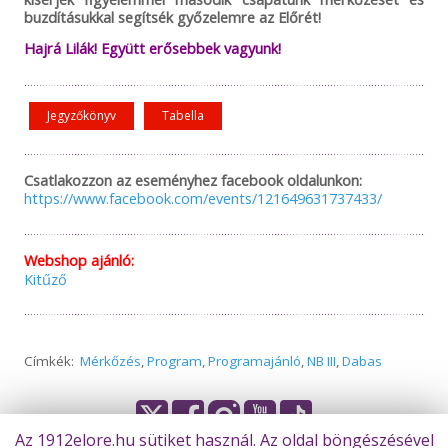
buzdításukkal segítsék győzelemre az Előrét!
Hajrá Lilák! Együtt erősebbek vagyunk!
Jegyzőkönyv
Tabella
Csatlakozzon az eseményhez facebook oldalunkon:
https://www.facebook.com/events/121649631737433/
Webshop ajánló:
Kitűző
Címkék:
Mérkőzés
,
Program
,
Programajánló
,
NB III
,
Dabas
Az 1912elore.hu sütiket használ. Az oldal böngészésével