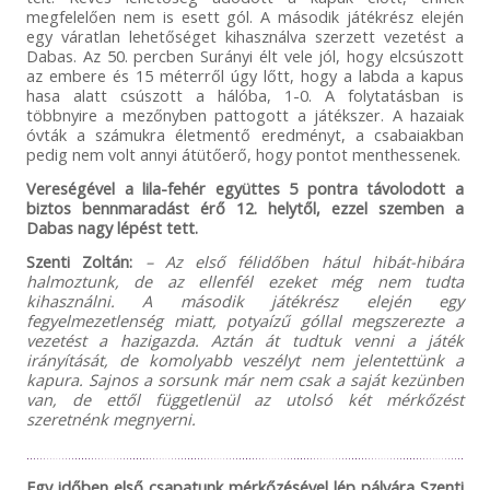
megfelelően nem is esett gól. A második játékrész elején
egy váratlan lehetőséget kihasználva szerzett vezetést a
Dabas. Az 50. percben Surányi élt vele jól, hogy elcsúszott
az embere és 15 méterről úgy lőtt, hogy a labda a kapus
hasa alatt csúszott a hálóba, 1-0. A folytatásban is
többnyire a mezőnyben pattogott a játékszer. A hazaiak
óvták a számukra életmentő eredményt, a csabaiakban
pedig nem volt annyi átütőerő, hogy pontot menthessenek.
Vereségével a lila-fehér együttes 5 pontra távolodott a
biztos bennmaradást érő 12. helytől, ezzel szemben a
Dabas nagy lépést tett.
Szenti Zoltán:
– Az első félidőben hátul hibát-hibára
halmoztunk, de az ellenfél ezeket még nem tudta
kihasználni. A második játékrész elején egy
fegyelmezetlenség miatt, potyaízű góllal megszerezte a
vezetést a hazigazda. Aztán át tudtuk venni a játék
irányítását, de komolyabb veszélyt nem jelentettünk a
kapura. Sajnos a sorsunk már nem csak a saját kezünben
van, de ettől függetlenül az utolsó két mérkőzést
szeretnénk megnyerni.
Egy időben első csapatunk mérkőzésével lép pályára Szenti