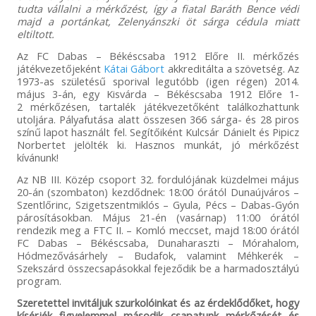
tudta vállalni a mérkőzést, így a fiatal Baráth Bence védi
majd a portánkat, Zelenyánszki öt sárga cédula miatt
eltiltott.
Az FC Dabas – Békéscsaba 1912 Előre II. mérkőzés
játékvezetőjeként
Kátai Gábort
akkreditálta a szövetség. Az
1973-as születésű sporival legutóbb (igen régen) 2014.
május 3-án, egy Kisvárda – Békéscsaba 1912 Előre 1-
2 mérkőzésen, tartalék játékvezetőként találkozhattunk
utoljára. Pályafutása alatt összesen 366 sárga- és 28 piros
színű lapot használt fel. Segítőiként Kulcsár Dánielt és Pipicz
Norbertet jelölték ki. Hasznos munkát, jó mérkőzést
kívánunk!
Az NB III. Közép csoport 32. fordulójának küzdelmei május
20-án (szombaton) kezdődnek: 18:00 órától Dunaújváros –
Szentlőrinc, Szigetszentmiklós – Gyula, Pécs – Dabas-Gyón
párosításokban. Május 21-én (vasárnap) 11:00 órától
rendezik meg a FTC II. – Komló meccset, majd 18:00 órától
FC Dabas – Békéscsaba, Dunaharaszti – Mórahalom,
Hódmezővásárhely – Budafok, valamint Méhkerék –
Szekszárd összecsapásokkal fejeződik be a harmadosztályú
program.
Szeretettel invitáljuk szurkolóinkat és az érdeklődőket, hogy
kísérjék figyelemmel második csapatunk mérkőzését és