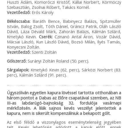
Huszti Ádám, Komoróczi Kristóf, Kállai Norbert, Körmöczy
Szebasztián, Zsolnai Róbert, Takács Kornél.
Vezetőedző:
Erős Károly
Békéscsaba:
Baráth Bence, Babinyecz Balázs, Spitzmüller
István, Balog Zsolt, Tóth Dániel, Gránicz Patrik, Oláh László
Dávid, Láza Dévald Márk, Zahorán Balázs, Kálmán Szilárd,
Kmetykó Kevin.
Cserék:
Czinanó Antal Áron, Vozár Dávid,
Mácsai László, Kun László Dávid, Bozsó Milán, Ilyés Tamás,
Konyecsni Zoltán.
Vezetőedző:
Szenti Zoltán
Gólszerző:
Surányi Zoltán Roland (50. perc).
Sárgalapok:
Kmetykó Kevin (62. perc), Sárközi Norbert (83.
perc), Kálmán Szilárd (91. perc).
Úgyszólván egyetlen kapura lövéssel tartotta otthonában a
három pontot a Dabas az Előre csapatával szemben, az NB
III-as labdarúgó-bajnokság 32. fordulója vasárnapi
mérkőzésén. A lilák sajnos kevés veszélyt jelentettek a
kapura, nem is sikerült kompenzálniuk a bekapott gólt.
Az első félidő a viszonylagos eseménytelenség jegyében
telt. Kevés lehetőség adódott a kapuk előtt, ennek