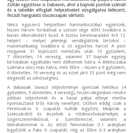
Zoltán együttese is Dabason, ahol a bajnoki pontok számát
és a tabellán elfoglalt helyezéseket vizsgálgatva kiélezett,
feszült hangulatú összecsapás várható.
Nincs egyszerű helyzetben harmadosztályú egyletünk,
hiszen három fordulóval a szezon vége előtt továbbra is
kiesés elkerüléséért küzd. A biztos bennmaradást érő 12.
helyért – melyet jelenlegi vendéglátónk birtokol –
matematikailag továbbra is öt együttes harcol. A pest
megyeiek 31 lejátszott mérkőzés után 10 győzelem,
7 döntetlen, 14 vereség, valamint 37 bajnoki egység
birtokában egyáltalán nem dőlhetnek hátra. A Békéscsaba
számára sincs más hátra, mint Előre – hiszen a 9 győzelem,
6 döntetlen, 16 vereség és az ezzel járó 33 pont még nem
elegendő az üdvösséghez.
A dabasiak tavaszi teljesítménye igencsak hektikus (4
győzelem, 5 döntetlen, 4 vereség), hiszen idegenben rendre
jobban teljesítenek és a hazai pálya előnye mintha
nyomasztaná Erős Károly neveltjeit. Otthon eddig csak a
Ferencváros II. csapatát tudták legyőzni, kikaptak a
Szekszárdtól és ikszeltek a Hódmezővásárhellyel, a
Szigetszentmiklóssal, a Szentlőrinccel, valamint a
Mórahalommal is. Az előző felvonásban 0-1 arányban
legyőzték a Paks II. csapatát, míg az Előre 0-3 arányban