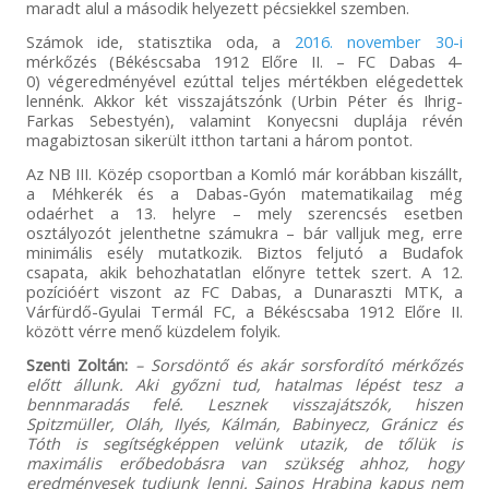
maradt alul a második helyezett pécsiekkel szemben.
Számok ide, statisztika oda, a
2016. november 30-i
mérkőzés (Békéscsaba 1912 Előre II. – FC Dabas 4-
0) végeredményével ezúttal teljes mértékben elégedettek
lennénk. Akkor két visszajátszónk (Urbin Péter és Ihrig-
Farkas Sebestyén), valamint Konyecsni duplája révén
magabiztosan sikerült itthon tartani a három pontot.
Az NB III. Közép csoportban a Komló már korábban kiszállt,
a Méhkerék és a Dabas-Gyón matematikailag még
odaérhet a 13. helyre – mely szerencsés esetben
osztályozót jelenthetne számukra – bár valljuk meg, erre
minimális esély mutatkozik. Biztos feljutó a Budafok
csapata, akik behozhatatlan előnyre tettek szert. A 12.
pozícióért viszont az FC Dabas, a Dunaraszti MTK, a
Várfürdő-Gyulai Termál FC, a Békéscsaba 1912 Előre II.
között vérre menő küzdelem folyik.
Szenti Zoltán:
– Sorsdöntő és akár sorsfordító mérkőzés
előtt állunk. Aki győzni tud, hatalmas lépést tesz a
bennmaradás felé. Lesznek visszajátszók, hiszen
Spitzmüller, Oláh, Ilyés, Kálmán, Babinyecz, Gránicz és
Tóth is segítségképpen velünk utazik, de tőlük is
maximális erőbedobásra van szükség ahhoz, hogy
eredményesek tudjunk lenni. Sajnos Hrabina kapus nem