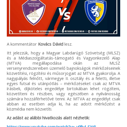
A kommentátor
Kovács Dávid
lesz.
Itt jelezzük, hogy a Magyar Labdarúgó Szövetség (MLSZ)
és a Médiaszolgáltatás-támogató és Vagyonkezelő Alap
(MTVA) megállapodása okán az MLSZ
versenyrendszereiben üzemelő bajnokságok mérkőzéseinek
közvetítési, rögzítési és műsorjogait az MTVA gyakorolja. A
nagypályás felnőtt, vármegye II. osztály és a feletti, illetve
egyes futsal és utánpótlás – mérkőzéseket csak az MTVA
írásbeli, díjköteles engedélye birtokában lehet rögzíteni,
közvetíteni és részben, vagy egészében a nyilvánosság
számára hozzáférhetővé tenni. Az MTVA az engedélyt csak
abban az esetben adja ki, ha az adott mérkőzést a
közmédia nem közvetíti.
Az adást az alábbi hivatkozás alatt nézhetik:
https://www.youtube.com/watch?v=-v9lh4_SYdI