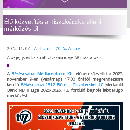
Élő közvetítés a Tiszakécske elleni
mérkőzésről
2025. 11. 07.
Archívum - 2025.
,
Archív
A bejegyzés kalkulált olvasási ideje 68 másodperc.
A
Békéscsabai Médiacentrum Kft.
élőben közvetíti a 2025.
november 9-én (vasárnap) 17:00 órától megrendezésre
kerülő
Békéscsaba 1912 Előre – Tiszakécskei LC
Merkantil
Bank NB II Liga 2025/2026. 13. forduló bajnoki labdarúgó
mérkőzést.