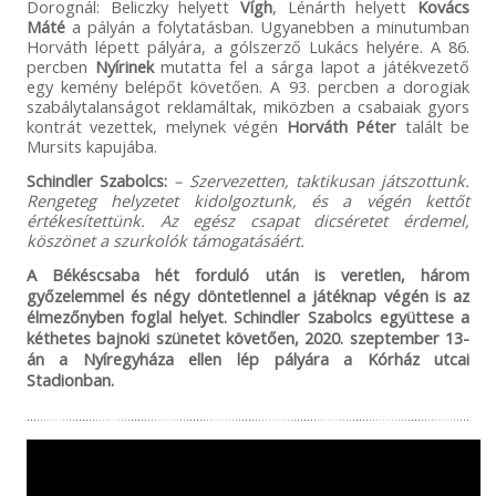
Dorognál: Beliczky helyett
Vígh
, Lénárth helyett
Kovács
Máté
a pályán a folytatásban. Ugyanebben a minutumban
Horváth lépett pályára, a gólszerző Lukács helyére. A 86.
percben
Nyírinek
mutatta fel a sárga lapot a játékvezető
egy kemény belépőt követően. A 93. percben a dorogiak
szabálytalanságot reklamáltak, miközben a csabaiak gyors
kontrát vezettek, melynek végén
Horváth Péter
talált be
Mursits kapujába.
Schindler Szabolcs:
– Szervezetten, taktikusan játszottunk.
Rengeteg helyzetet kidolgoztunk, és a végén kettőt
értékesítettünk. Az egész csapat dicséretet érdemel,
köszönet a szurkolók támogatásáért.
A Békéscsaba hét forduló után is veretlen, három
győzelemmel és négy döntetlennel a játéknap végén is az
élmezőnyben foglal helyet. Schindler Szabolcs együttese a
kéthetes bajnoki szünetet követően, 2020. szeptember 13-
án a Nyíregyháza ellen lép pályára a Kórház utcai
Stadionban.