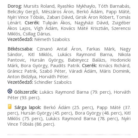
Dorog:
Mursits Roland, Ryashko Mykhaylo, Tóth Barnabás,
Beliczky Gergő, Mészáros Áron, Berkó Ádám, Papp Máté,
Nyíri Vince Tóbiás, Zabari Dávid, Girsik Áron Róbert, Tomás
Lénárt.
Cserék:
Tulipán Ákos, Nagyházi Dávid, Zuigéber
Ákos Lajos, Vígh Ádám, Kovács Máté Krisztián, Szerencsi
Miklós, Csillag Dárius.
Vezetőedző:
Németh Szabolcs
Békéscsaba:
Czinanó Antal Áron, Farkas Márk, Nagy
Sándor, Kitl Miklós, Lukács Raymond Barna, Nikola
Pantovic, Hursán György, Babinyecz Balázs, Hodonicki
Márk, Bora György, Paudits Patrik.
Cserék:
Krnács Richárd,
Gránicz Patrik, Szabó Péter, Váradi Ádám, Máris Dominik,
Anton Bidzilya, Horváth Péter.
Vezetőedző:
Schindler Szabolcs
Gólszerzők:
Lukács Raymond Barna (79. perc), Horváth
Péter (93. perc).
Sárga lapok:
Berkó Ádám (25. perc), Papp Máté (37.
perc), Hursán György (45. perc), Bora György (48. perc), Kitl
Miklós (75. perc), Lukács Raymond Barna (78. perc), Nyíri
Vince Tóbiás (86. perc).