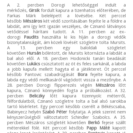
A 2. percben Dorogi lehetőséggel indult a
mérkőzés,
Girsik
fordult kapura a tizenhatos előterében, de
Farkas Márk belelépett a lövésébe. Két perccel
később
Mészáros
két védő szorításában fejelte le a földre a
labdát, ami így lett igazán veszélyes, de Czinanó látványos
vetődéssel hárítani tudott. A 11. percben az ex-
dorogi
Paudits
használta ki kis híján a dorogi védők
bizonytalanságát, ám közeli lövését szögletre tolta Mursits.
A 13. percben egy baloldali szögletet
követően
Hursán
bólintott, de Mursits kitornázta a labdát a
bal alsó elől. A 18. percben Hodonicki tanári beadását
követően
Lukács
csúsztatott az öt és feles sarkánál, a labda
a jobb kapufa mellett hagyta el a játékteret. Öt perccel
később Pantovic szabadrúgását
Bora
fejelte kapura, a
labda egy védő mellkasáról vágódott vissza a mezőnybe. A
28. percben Dorogi flipperezés végén
Mészáros
lőtt
kapura, Czinanó könnyedén fogta a próbálkozást. A 32.
percben
Beliczky
lőtt kapura tizennyolc méterről,
félfordulatból, Czinanó szögletre tolta a bal alsó sarokba
tartó kísérletet. Egy perccel később cserélt a Békéscsaba,
Babinyecz helyén
Szabó Péter
folytatja. A jelek szerint nem
kényszerűségből változtatott Schindler Szabolcs. A 35.
percben Mészáros szögletét követően
Berkó
fejese szállt
méterekkel fölé. Két perccel később
Papp Máté
kapott
sárga lapot lerántásért. A 39. percben
Pantovic
kapott jó