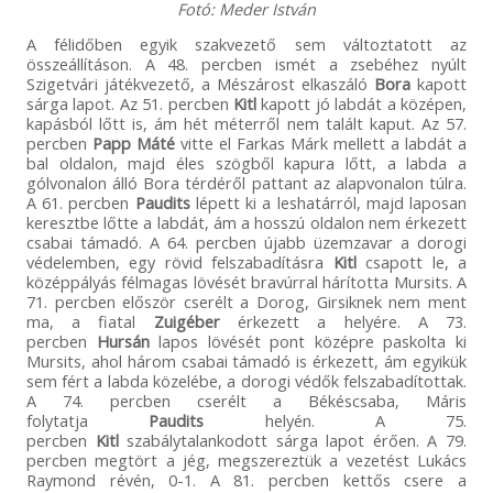
Fotó: Meder István
A félidőben egyik szakvezető sem változtatott az
összeállításon. A 48. percben ismét a zsebéhez nyúlt
Szigetvári játékvezető, a Mészárost elkaszáló
Bora
kapott
sárga lapot. Az 51. percben
Kitl
kapott jó labdát a középen,
kapásból lőtt is, ám hét méterről nem talált kaput. Az 57.
percben
Papp Máté
vitte el Farkas Márk mellett a labdát a
bal oldalon, majd éles szögből kapura lőtt, a labda a
gólvonalon álló Bora térdéről pattant az alapvonalon túlra.
A 61. percben
Paudits
lépett ki a leshatárról, majd laposan
keresztbe lőtte a labdát, ám a hosszú oldalon nem érkezett
csabai támadó. A 64. percben újabb üzemzavar a dorogi
védelemben, egy rövid felszabadításra
Kitl
csapott le, a
középpályás félmagas lövését bravúrral hárította Mursits. A
71. percben először cserélt a Dorog, Girsiknek nem ment
ma, a fiatal
Zuigéber
érkezett a helyére. A 73.
percben
Hursán
lapos lövését pont középre paskolta ki
Mursits, ahol három csabai támadó is érkezett, ám egyikük
sem fért a labda közelébe, a dorogi védők felszabadítottak.
A 74. percben cserélt a Békéscsaba, Máris
folytatja
Paudits
helyén. A 75.
percben
Kitl
szabálytalankodott sárga lapot érően. A 79.
percben megtört a jég, megszereztük a vezetést Lukács
Raymond révén, 0-1. A 81. percben kettős csere a