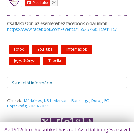
Csatlakozzon az eseményhez facebook oldalunkon:
https://www.facebook.com/events/1552578851594115/
Fotók
YouTube
Információk
Jegyzőkönyv
Tabella
Szurkolói információ
Figyelem! Felhívjuk figyelmüket, hogy az idegenbeli
Címkék:
Mérkőzés
,
NB II
,
Merkantil Bank Liga
,
Dorogi FC
,
mérkőzések megtekintése és az elutazás előtt minden
Bajnokság
,
2020/2021
esetben szíveskedjenek figyelmesen elolvasni a
mérkőzésekkel kapcsolatos információkat, melyeket
egyedülálló módon rendszeresen és azonnal frissítünk,
miután hivatalos formában megkaptuk a belépőjegyekkel
Az 1912elore.hu sütiket használ. Az oldal böngészésével
és beléptetéssel kapcsolatos tájékoztatást. A szükséges