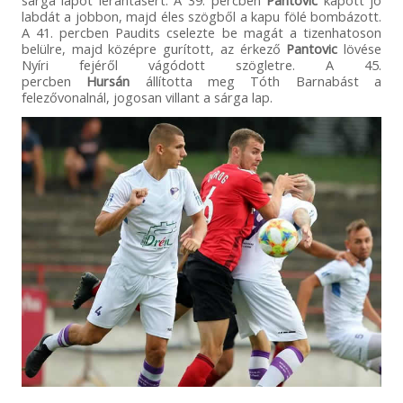
labdát a jobbon, majd éles szögből a kapu fölé bombázott.
A 41. percben Paudits cselezte be magát a tizenhatoson
belülre, majd középre gurított, az érkező
Pantovic
lövése
Nyíri fejéről vágódott szögletre. A 45.
percben
Hursán
állította meg Tóth Barnabást a
felezővonalnál, jogosan villant a sárga lap.