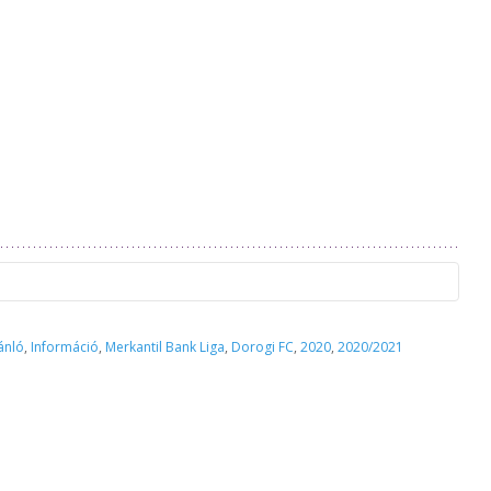
az idegenbeli mérkőzések megtekintése és az elutazás előtt minden
ánló
,
Információ
,
Merkantil Bank Liga
,
Dorogi FC
,
2020
,
2020/2021
lolvasni a mérkőzésekkel kapcsolatos információkat, melyeket
azonnal frissítünk, miután hivatalos formában megkaptuk a
olatos tájékoztatást. A szükséges tudnivalókat időben megosztjuk
scsaba 1912 Előre NEM tud felelősséget vállalni abban az esetben,
atkozva, bármilyen okból nem tud az adott mérkőzésre bejutni!
déglátó klub nem ad minden részletre kiterjedő tájékoztatást, így
l az ellenfél csapatának felületeit is és tájékozódjanak a bejutás