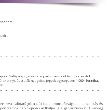
ásodperc.
30 óra
apun (Gáthy-kapu, a vasúttal párhuzamos oldalon) keresztül
 órakor nyit és a diák-nyugdíjas jegyek egységesen
1.000,- forintba,
ek.
eten kívüli labdarúgók a Déli-kapu szomszédságában, a Munkás és
sportcsarnok parkolójában állíthatják le a gépjárműveket. A vendég