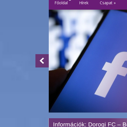
Főoldal
Hírek
Csapat
»
Információk: Dorogi FC – 