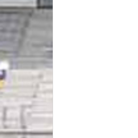
feltételeiről. A Békéscsaba 1912 Előre 
érdeklődők időben, megfelelő felvilá
feltételekért NEM tudunk felelősséget v