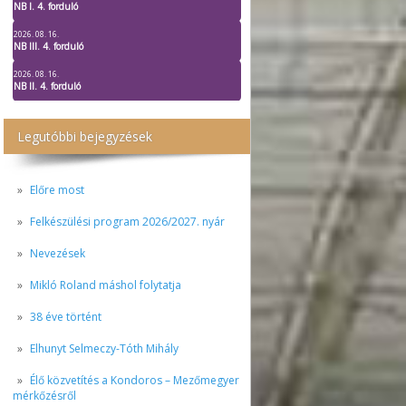
NB I. 4. forduló
2026. 08. 16.
NB III. 4. forduló
2026. 08. 16.
NB II. 4. forduló
Legutóbbi bejegyzések
Előre most
Felkészülési program 2026/2027. nyár
Nevezések
Mikló Roland máshol folytatja
38 éve történt
Elhunyt Selmeczy-Tóth Mihály
Élő közvetítés a Kondoros – Mezőmegyer
mérkőzésről