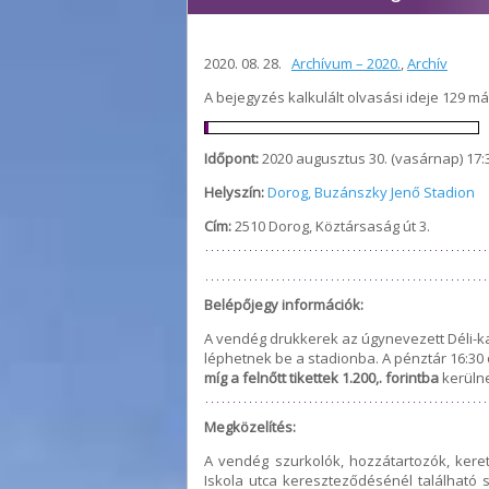
2020. 08. 28.
Archívum – 2020.
,
Archív
A bejegyzés kalkulált olvasási ideje 129 m
Időpont:
2020 augusztus 30. (vasárnap) 17:
Helyszín:
Dorog, Buzánszky Jenő Stadion
Cím:
2510 Dorog, Köztársaság út 3.
Belépőjegy információk:
A vendég drukkerek az úgynevezett Déli-k
léphetnek be a stadionba. A pénztár 16:30
míg a felnőtt tikettek 1.200,. forintba
kerüln
Megközelítés:
A vendég szurkolók, hozzátartozók, ker
Iskola utca kereszteződésénél található 