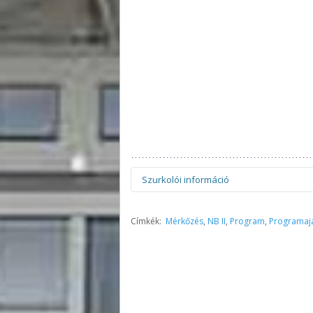
Szurkolói információ
Figyelem! Felhívjuk figyelmüket, hogy 
Címkék:
Mérkőzés
,
NB II
,
Program
,
Programaj
esetben szíveskedjenek figyelmesen e
egyedülálló módon rendszeresen és 
belépőjegyekkel és beléptetéssel kapcs
összes online felületünkön, így a Béké
ha valaki az információk hiányára hiv
Előfordulhat, hogy adott esetben a ven
mindenképp javasoljuk, hogy keressék fe