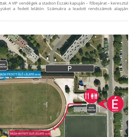
ottak. A VIP vendégek a stadion Északi kapuján – főbejárat – keresztül
helyüket a fedett lelátón. Számukra a leadott rendszámok alapján