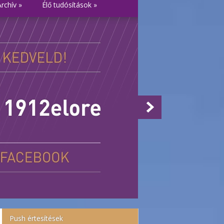
Archív
»
Élő tudósítások
»
Push értesítések