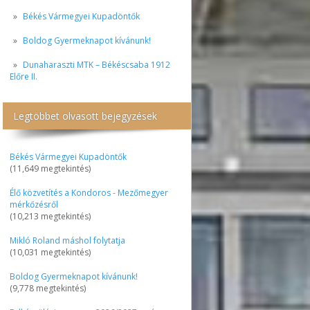
Békés Vármegyei Kupadöntők
Boldog Gyermeknapot kívánunk!
Dunaharaszti MTK – Békéscsaba 1912
Előre II.
Legtöbbet olvasott bejegyzések
Békés Vármegyei Kupadöntők
(11,649 megtekintés)
Élő közvetítés a Kondoros - Mezőmegyer
mérkőzésről
(10,213 megtekintés)
Mikló Roland máshol folytatja
(10,031 megtekintés)
Boldog Gyermeknapot kívánunk!
(9,778 megtekintés)