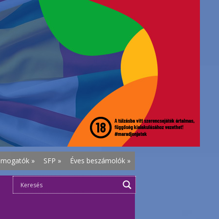
ámogatók
»
SFP
»
Éves beszámolók
»