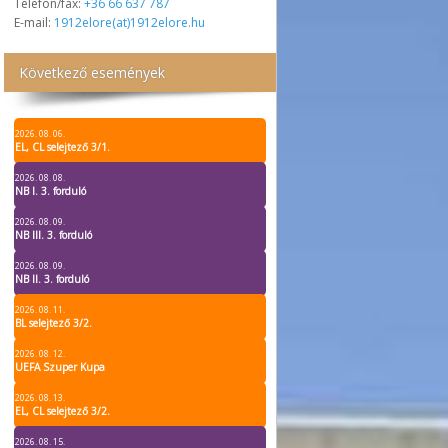
Telefon/fax:
+36 66 637 787
E-mail:
1912elore(at)1912elore.hu
Következő események
2026. 08. 06.
EL, CL selejtező 3/1.
2026. 08. 08.
NB I. 3. forduló
2026. 08. 09.
NB III. 3. forduló
2026. 08. 09.
NB II. 3. forduló
2026. 08. 11.
BL selejtező 3/2.
2026. 08. 12.
UEFA Szuper Kupa
2026. 08. 13.
EL, CL selejtező 3/2.
2026. 08. 15.