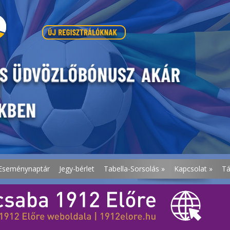
Eseménynaptár
Jegy-bérlet
Tabella-Sorsolás
»
Kapcsolat
»
T