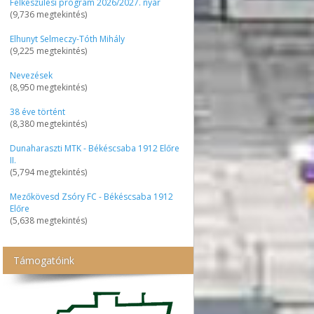
Felkészülési program 2026/2027. nyár
(9,736 megtekintés)
Elhunyt Selmeczy-Tóth Mihály
(9,225 megtekintés)
Nevezések
(8,950 megtekintés)
38 éve történt
(8,380 megtekintés)
Dunaharaszti MTK - Békéscsaba 1912 Előre
II.
(5,794 megtekintés)
Mezőkövesd Zsóry FC - Békéscsaba 1912
Előre
(5,638 megtekintés)
Támogatóink