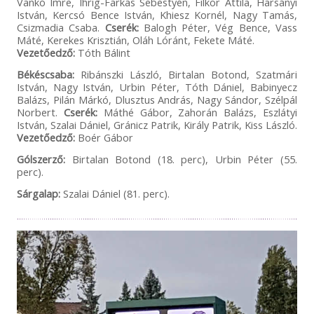
Vankó Imre, Ihrig-Farkas Sebestyén, Filkor Attila, Harsányi
István, Kercsó Bence István, Khiesz Kornél, Nagy Tamás,
Csizmadia Csaba.
Cserék:
Balogh Péter, Vég Bence, Vass
Máté, Kerekes Krisztián, Oláh Lóránt, Fekete Máté.
Vezetőedző:
Tóth Bálint
Békéscsaba:
Ribánszki László, Birtalan Botond, Szatmári
István, Nagy István, Urbin Péter, Tóth Dániel, Babinyecz
Balázs, Pilán Márkó, Dlusztus András, Nagy Sándor, Szélpál
Norbert.
Cserék:
Máthé Gábor, Zahorán Balázs, Eszlátyi
István, Szalai Dániel, Gránicz Patrik, Király Patrik, Kiss László.
Vezetőedző:
Boér Gábor
Gólszerző:
Birtalan Botond (18. perc), Urbin Péter (55.
perc).
Sárgalap:
Szalai Dániel (81. perc).