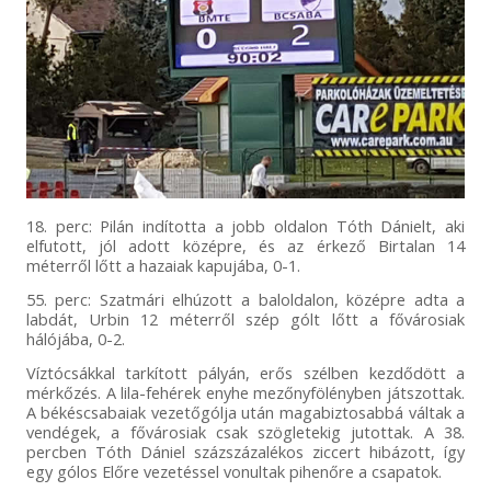
18. perc: Pilán indította a jobb oldalon Tóth Dánielt, aki
elfutott, jól adott középre, és az érkező Birtalan 14
méterről lőtt a hazaiak kapujába, 0-1.
55. perc: Szatmári elhúzott a baloldalon, középre adta a
labdát, Urbin 12 méterről szép gólt lőtt a fővárosiak
hálójába, 0-2.
Víztócsákkal tarkított pályán, erős szélben kezdődött a
mérkőzés. A lila-fehérek enyhe mezőnyfölényben játszottak.
A békéscsabaiak vezetőgólja után magabiztosabbá váltak a
vendégek, a fővárosiak csak szögletekig jutottak. A 38.
percben Tóth Dániel százszázalékos ziccert hibázott, így
egy gólos Előre vezetéssel vonultak pihenőre a csapatok.