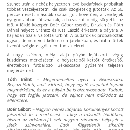
Szünet után a nehéz helyzetben lévő budafokiak próbáltak
többet veszélyeztetni, de csak szögletekig jutottak. Az 56.
percben esett második csabai gólt követően, a vendégek
nyugodtabban játszhattak, a hazaiakat pedig sürgette az
idő. A félidő közepén Boér Gábor cserélt, Birtalan és Tóth
Dániel helyett Gránicz és Kiss László érkezett a pályára. A
hajrában Szalai váltotta Urbint. A budafokiak próbálkoztak
ugyan, de nem volt kellő erő a játékukban, és hiába lőttek
tizenöt szögletet gólt nem tudtak elérni.
A nagy szélben, mély talajú pályán lejátszott, végig
küzdelmes mérkőzésen, a helyzeteiből kettőt értékesítő,
érettebben futballozó Békéscsaba győzelme teljesen
megérdemelt.
Tóth Bálint
:
– Megérdemelten nyert a Békéscsaba.
Beigazolódott, amit vártunk, hogy egy jó csapattal fogunk
megmérkőzni, és ez a pályán be is bizonyosodott. Tudtuk,
hogy ezt fogják játszani, de sajnos nem működött az
ellenszere.
Boér Gábor:
– Nagyon nehéz időjárási körülmények között
játszottuk le a mérkőzést – főleg a második félidőben,
hiszen az orkánerejű szél nagyon rányomta bélyegét a
játék színvonalára. Ettől függetlenül sikerült
alkalmazkodnunk, és rúgtunk két szép gólt – nagyon