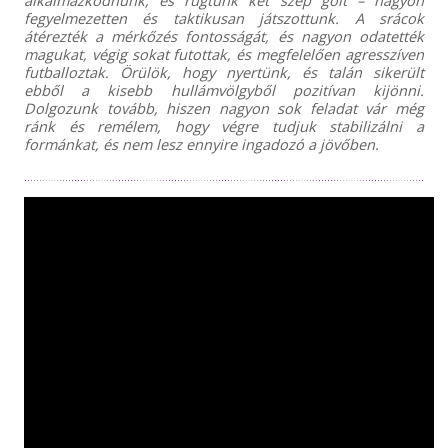
fegyelmezetten és taktikusan játszottunk. A srácok
átérezték a mérkőzés fontosságát, és nagyon odatették
magukat, végig sokat futottak, és megfelelően agresszíven
futballoztak. Örülök, hogy nyertünk, és talán sikerült
ebből a kisebb hullámvölgyből pozitívan kijönni.
Dolgozunk tovább, hiszen nagyon sok feladat vár még
ránk és remélem, hogy végre tudjuk stabilizálni a
formánkat, és nem lesz ennyire ingadozó a jövőben.